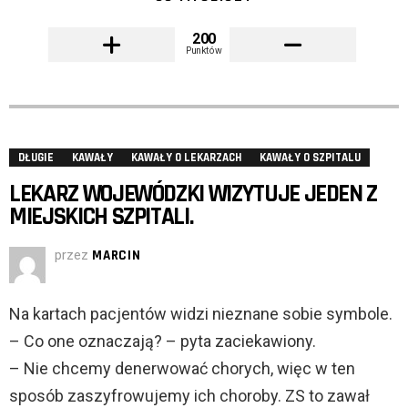
200
Punktów
DŁUGIE
KAWAŁY
KAWAŁY O LEKARZACH
KAWAŁY O SZPITALU
LEKARZ WOJEWÓDZKI WIZYTUJE JEDEN Z
MIEJSKICH SZPITALI.
przez
MARCIN
Na kartach pacjentów widzi nieznane sobie symbole.
– Co one oznaczają? – pyta zaciekawiony.
– Nie chcemy denerwować chorych, więc w ten
sposób zaszyfrowujemy ich choroby. ZS to zawał