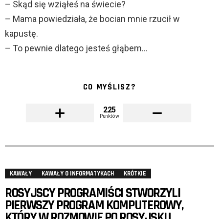
– Skąd się wziąłeś na świecie?
– Mama powiedziała, że bocian mnie rzucił w
kapustę.
– To pewnie dlatego jesteś głąbem…
CO MYŚLISZ?
225
Punktów
KAWAŁY
KAWAŁY O INFORMATYKACH
KRÓTKIE
ROSYJSCY PROGRAMIŚCI STWORZYLI
PIERWSZY PROGRAM KOMPUTEROWY,
KTÓRY W ROZMOWIE PO ROSYJSKU