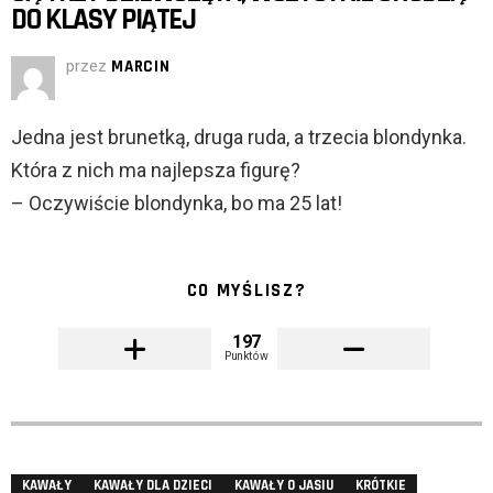
DO KLASY PIĄTEJ
przez
MARCIN
Jedna jest brunetką, druga ruda, a trzecia blondynka.
Która z nich ma najlepsza figurę?
– Oczywiście blondynka, bo ma 25 lat!
CO MYŚLISZ?
197
Punktów
KAWAŁY
KAWAŁY DLA DZIECI
KAWAŁY O JASIU
KRÓTKIE