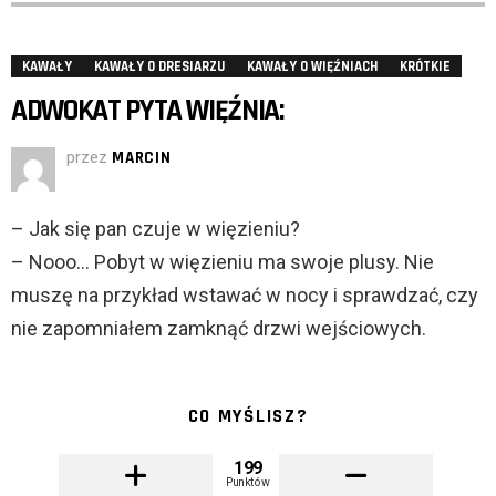
KAWAŁY
KAWAŁY O DRESIARZU
KAWAŁY O WIĘŹNIACH
KRÓTKIE
ADWOKAT PYTA WIĘŹNIA:
przez
MARCIN
– Jak się pan czuje w więzieniu?
– Nooo… Pobyt w więzieniu ma swoje plusy. Nie
muszę na przykład wstawać w nocy i sprawdzać, czy
nie zapomniałem zamknąć drzwi wejściowych.
CO MYŚLISZ?
199
Punktów