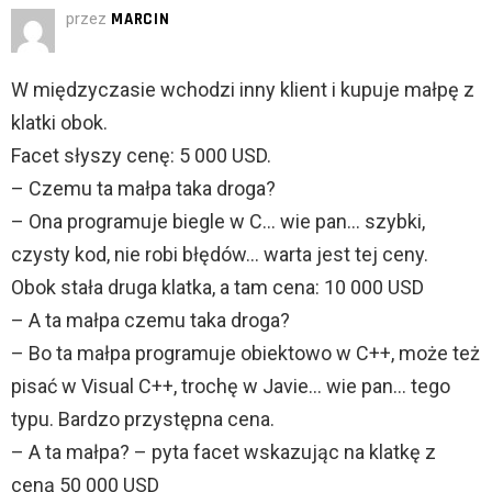
przez
MARCIN
W międzyczasie wchodzi inny klient i kupuje małpę z
klatki obok.
Facet słyszy cenę: 5 000 USD.
– Czemu ta małpa taka droga?
– Ona programuje biegle w C… wie pan… szybki,
czysty kod, nie robi błędów… warta jest tej ceny.
Obok stała druga klatka, a tam cena: 10 000 USD
– A ta małpa czemu taka droga?
– Bo ta małpa programuje obiektowo w C++, może też
pisać w Visual C++, trochę w Javie… wie pan… tego
typu. Bardzo przystępna cena.
– A ta małpa? – pyta facet wskazując na klatkę z
ceną 50 000 USD