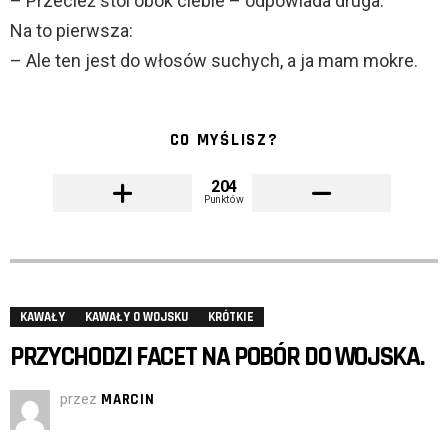
– Przecież stoi obok ciebie – odpowiada druga.
Na to pierwsza:
– Ale ten jest do włosów suchych, a ja mam mokre.
CO MYŚLISZ?
204
Punktów
KAWAŁY
KAWAŁY O WOJSKU
KRÓTKIE
PRZYCHODZI FACET NA POBÓR DO WOJSKA.
przez
MARCIN