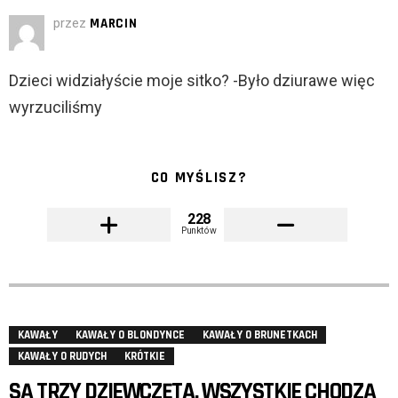
przez
MARCIN
Dzieci widziałyście moje sitko? -Było dziurawe więc
wyrzuciliśmy
CO MYŚLISZ?
228
Punktów
KAWAŁY
KAWAŁY O BLONDYNCE
KAWAŁY O BRUNETKACH
KAWAŁY O RUDYCH
KRÓTKIE
SĄ TRZY DZIEWCZĘTA, WSZYSTKIE CHODZĄ