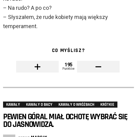
– Na rudo? A po co?
– Słyszałem, że rude kobiety mają większy
temperament.
CO MYŚLISZ?
195
Punktów
KAWAŁY
KAWAŁY O BACY
KAWAŁY O WRÓŻBACH
KRÓTKIE
PEWIEN GÓRAL MIAŁ OCHOTĘ WYBRAĆ SIĘ
DO JASNOWIDZA.