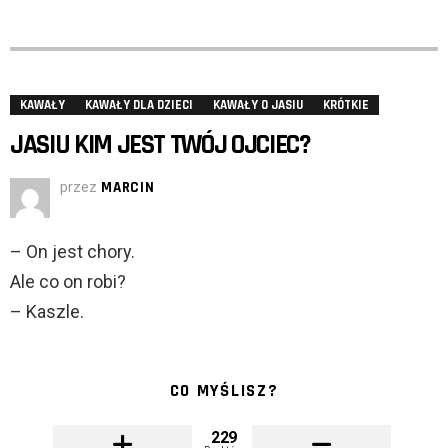
KAWAŁY
KAWAŁY DLA DZIECI
KAWAŁY O JASIU
KRÓTKIE
JASIU KIM JEST TWÓJ OJCIEC?
przez
MARCIN
– On jest chory.
Ale co on robi?
– Kaszle.
CO MYŚLISZ?
229