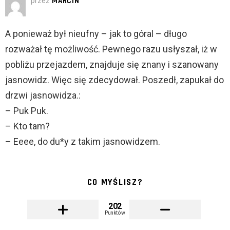
przez
MARCIN
A ponieważ był nieufny – jak to góral – długo
rozważał tę możliwość. Pewnego razu usłyszał, iż w
pobliżu przejazdem, znajduje się znany i szanowany
jasnowidz. Więc się zdecydował. Poszedł, zapukał do
drzwi jasnowidza.:
– Puk Puk.
– Kto tam?
– Eeee, do du*y z takim jasnowidzem.
CO MYŚLISZ?
202
Punktów