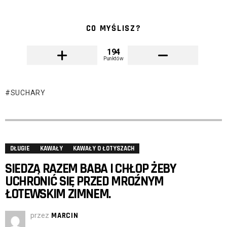
CO MYŚLISZ?
194
Punktów
SUCHARY
DŁUGIE
KAWAŁY
KAWAŁY O ŁOTYSZACH
SIEDZĄ RAZEM BABA I CHŁOP ŻEBY
UCHRONIĆ SIĘ PRZED MROŹNYM
ŁOTEWSKIM ZIMNEM.
przez
MARCIN