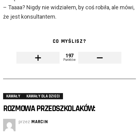
– Taaaa? Nigdy nie widziałem, by coś robiła, ale mówi,
że jest konsultantem.
CO MYŚLISZ?
197
Punktów
KAWAŁY
KAWAŁY DLA DZIECI
ROZMOWA PRZEDSZKOLAKÓW:
przez
MARCIN