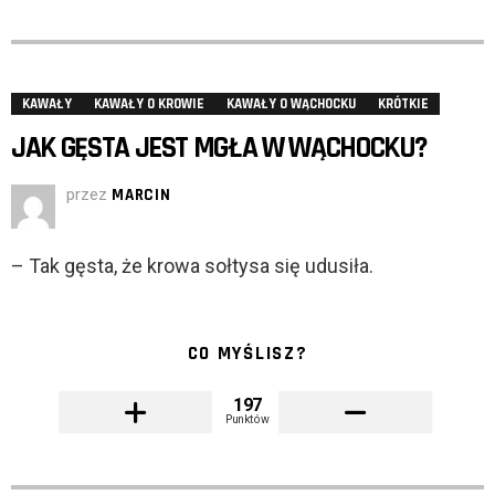
KAWAŁY
KAWAŁY O KROWIE
KAWAŁY O WĄCHOCKU
KRÓTKIE
JAK GĘSTA JEST MGŁA W WĄCHOCKU?
przez
MARCIN
– Tak gęsta, że krowa sołtysa się udusiła.
CO MYŚLISZ?
197
Punktów