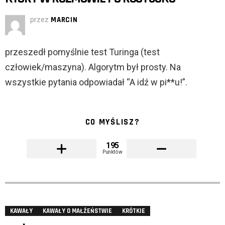
przez
MARCIN
przeszedł pomyślnie test Turinga (test
człowiek/maszyna). Algorytm był prosty. Na
wszystkie pytania odpowiadał “A idź w pi**u!”.
CO MYŚLISZ?
195
Punktów
KAWAŁY
KAWAŁY O MAŁŻEŃSTWIE
KRÓTKIE