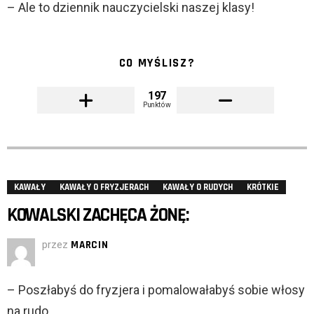
– Ale to dziennik nauczycielski naszej klasy!
CO MYŚLISZ?
197
Punktów
KAWAŁY
KAWAŁY O FRYZJERACH
KAWAŁY O RUDYCH
KRÓTKIE
KOWALSKI ZACHĘCA ŻONĘ:
przez
MARCIN
– Poszłabyś do fryzjera i pomalowałabyś sobie włosy
na rudo.