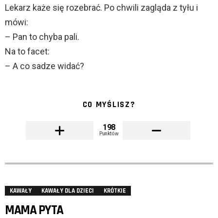
Lekarz każe się rozebrać. Po chwili zagląda z tyłu i
mówi:
– Pan to chyba pali.
Na to facet:
– A co sadze widać?
CO MYŚLISZ?
198
Punktów
KAWAŁY
KAWAŁY DLA DZIECI
KRÓTKIE
MAMA PYTA