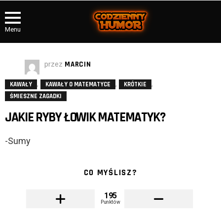
Menu
przez
MARCIN
,
,
,
KAWAŁY
KAWAŁY O MATEMATYCE
KRÓTKIE
ŚMIESZNE ZAGADKI
JAKIE RYBY ŁOWIK MATEMATYK?
-Sumy
CO MYŚLISZ?
195
Punktów