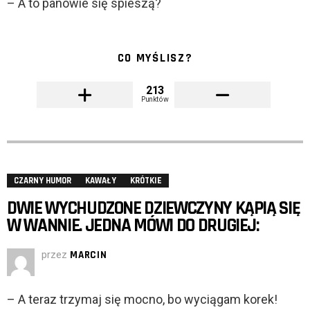
– A to panowie się spieszą?
CO MYŚLISZ?
213
Punktów
CZARNY HUMOR
KAWAŁY
KRÓTKIE
DWIE WYCHUDZONE DZIEWCZYNY KĄPIĄ SIĘ
W WANNIE. JEDNA MÓWI DO DRUGIEJ:
przez
MARCIN
– A teraz trzymaj się mocno, bo wyciągam korek!