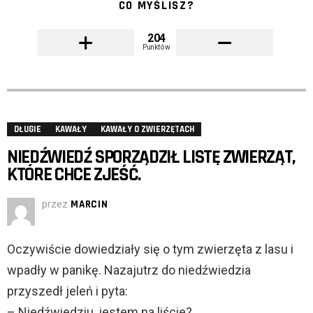
CO MYŚLISZ?
204
Punktów
DŁUGIE
KAWAŁY
KAWAŁY O ZWIERZĘTACH
NIEDŹWIEDŹ SPORZĄDZIŁ LISTĘ ZWIERZĄT,
KTÓRE CHCE ZJEŚĆ.
przez
MARCIN
Oczywiście dowiedziały się o tym zwierzęta z lasu i
wpadły w panikę. Nazajutrz do niedźwiedzia
przyszedł jeleń i pyta:
– Niedźwiedziu, jestem na liście?