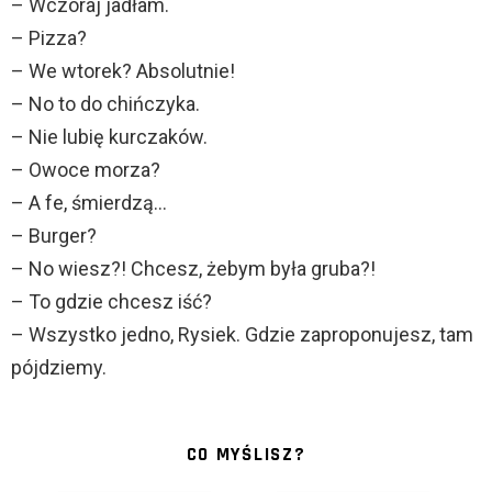
– Wczoraj jadłam.
– Pizza?
– We wtorek? Absolutnie!
– No to do chińczyka.
– Nie lubię kurczaków.
– Owoce morza?
– A fe, śmierdzą…
– Burger?
– No wiesz?! Chcesz, żebym była gruba?!
– To gdzie chcesz iść?
– Wszystko jedno, Rysiek. Gdzie zaproponujesz, tam
pójdziemy.
CO MYŚLISZ?