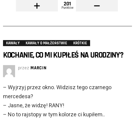
201
Punktów
KAWAŁY
KAWAŁY O MAŁŻEŃSTWIE
KRÓTKIE
KOCHANIE, CO MI KUPIŁEŚ NA URODZINY?
przez
MARCIN
– Wyjrzyj przez okno. Widzisz tego czarnego
mercedesa?
– Jasne, że widzę! RANY!
– No to rajstopy w tym kolorze ci kupiłem..