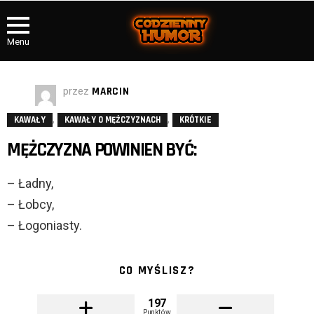
Menu
przez
MARCIN
,
,
KAWAŁY
KAWAŁY O MĘŻCZYZNACH
KRÓTKIE
MĘŻCZYZNA POWINIEN BYĆ:
– Ładny,
– Łobcy,
– Łogoniasty.
CO MYŚLISZ?
197
Punktów