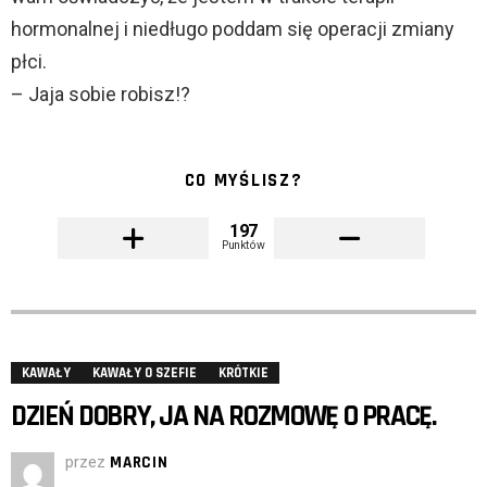
hormonalnej i niedługo poddam się operacji zmiany
płci.
– Jaja sobie robisz!?
CO MYŚLISZ?
197
Punktów
KAWAŁY
KAWAŁY O SZEFIE
KRÓTKIE
DZIEŃ DOBRY, JA NA ROZMOWĘ O PRACĘ.
przez
MARCIN