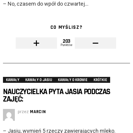
– No, czasem do wpół do czwartej…
CO MYŚLISZ?
203
Punktów
KAWAŁY
KAWAŁY O JASIU
KAWAŁY O KROWIE
KRÓTKIE
NAUCZYCIELKA PYTA JASIA PODCZAS
ZAJĘĆ:
przez
MARCIN
– Jasiu, wymień 5 rzeczy zawierających mleko.