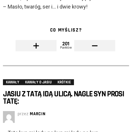
– Masło, twaróg, ser i… i dwie krowy!
CO MYŚLISZ?
201
Punktów
KAWAŁY
KAWAŁY O JASIU
KRÓTKIE
JASIU Z TATĄ IDĄ ULICĄ. NAGLE SYN PROSI
TATĘ:
przez
MARCIN