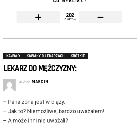
CO MYŚLISZ?
202
Punktów
KAWAŁY
KAWAŁY O LEKARZACH
KRÓTKIE
LEKARZ DO MĘŻCZYZNY:
przez
MARCIN
– Pana żona jest w ciąży.
– Jak to? Niemożliwe, bardzo uważałem!
– A może inni nie uważali?