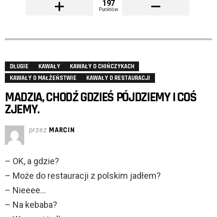
197
Punktów
DŁUGIE
KAWAŁY
KAWAŁY O CHIŃCZYKACH
KAWAŁY O MAŁŻEŃSTWIE
KAWAŁY O RESTAURACJI
MADZIA, CHODŹ GDZIEŚ PÓJDZIEMY I COŚ
ZJEMY.
przez
MARCIN
– OK, a gdzie?
– Może do restauracji z polskim jadłem?
– Nieeee…
– Na kebaba?