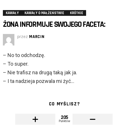
KAWAŁY
KAWAŁY O MAŁŻEŃSTWIE
KRÓTKIE
ŻONA INFORMUJE SWOJEGO FACETA:
przez
MARCIN
– No to odchodzę.
– To super.
– Nie trafisz na drugą taką jak ja.
– I ta nadzieja pozwala mi żyć…
CO MYŚLISZ?
205
Punktów