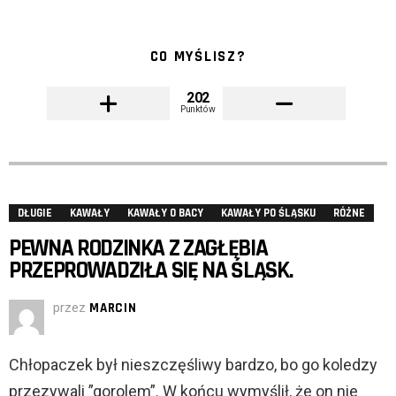
CO MYŚLISZ?
202
Punktów
DŁUGIE
KAWAŁY
KAWAŁY O BACY
KAWAŁY PO ŚLĄSKU
RÓŻNE
PEWNA RODZINKA Z ZAGŁĘBIA
PRZEPROWADZIŁA SIĘ NA ŚLĄSK.
przez
MARCIN
Chłopaczek był nieszczęśliwy bardzo, bo go koledzy
przezywali ”gorolem”. W końcu wymyślił, że on nie