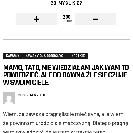
CO MYŚLISZ?
200
Punktów
KAWAŁY
KAWAŁY DLA DOROSŁYCH
KRÓTKIE
MAMO, TATO, NIE WIEDZIAŁAM JAK WAM TO
POWIEDZIEĆ, ALE OD DAWNA ŹLE SIĘ CZUJĘ
W SWOIM CIELE.
przez
MARCIN
Wiem, że zawsze pragnęliście mieć syna, a ja wiem,
że powinnam urodzić się mężczyzną. Dlatego pragnę
wam oświadczyć, że jestem w trakcie terapii