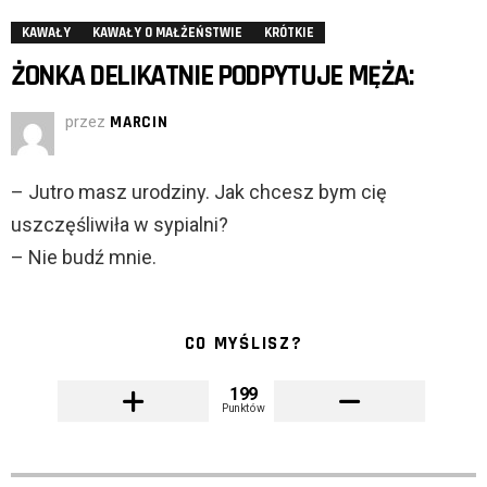
KAWAŁY
KAWAŁY O MAŁŻEŃSTWIE
KRÓTKIE
ŻONKA DELIKATNIE PODPYTUJE MĘŻA:
przez
MARCIN
– Jutro masz urodziny. Jak chcesz bym cię
uszczęśliwiła w sypialni?
– Nie budź mnie.
CO MYŚLISZ?
199
Punktów