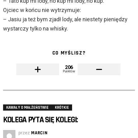
– Tato kup mi lody, no kup mi lody, no kup.
Ojciec w końcu nie wytrzymuje:
– Jasiu ja też bym zjadł lody, ale niestety pieniędzy
wystarczy tylko na whisky.
CO MYŚLISZ?
206
Punktów
KAWAŁY O MAŁŻEŃSTWIE
KRÓTKIE
KOLEGA PYTA SIĘ KOLEGI:
przez
MARCIN