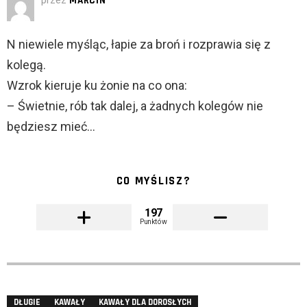
przez
MARCIN
N niewiele myśląc, łapie za broń i rozprawia się z
kolegą.
Wzrok kieruje ku żonie na co ona:
– Świetnie, rób tak dalej, a żadnych kolegów nie
będziesz mieć…
CO MYŚLISZ?
197
Punktów
DŁUGIE
KAWAŁY
KAWAŁY DLA DOROSŁYCH