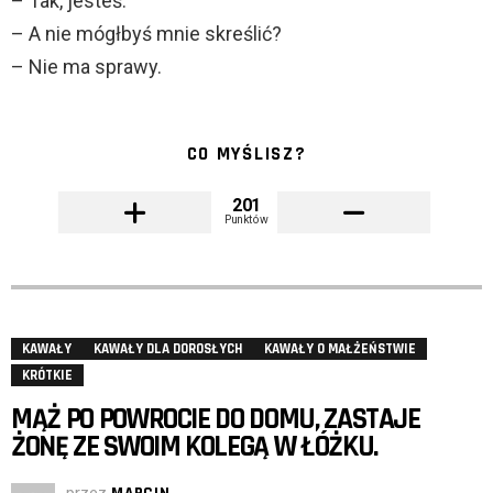
– Tak, jesteś.
– A nie mógłbyś mnie skreślić?
– Nie ma sprawy.
CO MYŚLISZ?
201
Punktów
KAWAŁY
KAWAŁY DLA DOROSŁYCH
KAWAŁY O MAŁŻEŃSTWIE
KRÓTKIE
MĄŻ PO POWROCIE DO DOMU, ZASTAJE
ŻONĘ ZE SWOIM KOLEGĄ W ŁÓŻKU.