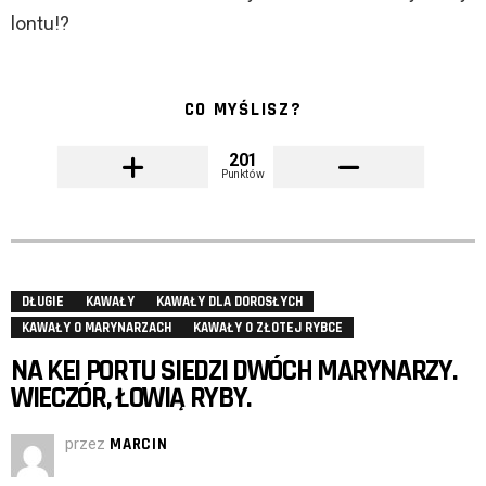
lontu!?
CO MYŚLISZ?
201
Punktów
DŁUGIE
KAWAŁY
KAWAŁY DLA DOROSŁYCH
KAWAŁY O MARYNARZACH
KAWAŁY O ZŁOTEJ RYBCE
NA KEI PORTU SIEDZI DWÓCH MARYNARZY.
WIECZÓR, ŁOWIĄ RYBY.
przez
MARCIN