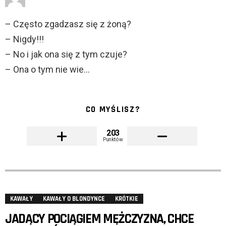
– Często zgadzasz się z żoną?
– Nigdy!!!
– No i jak ona się z tym czuje?
– Ona o tym nie wie…
CO MYŚLISZ?
203
Punktów
KAWAŁY
KAWAŁY O BLONDYNCE
KRÓTKIE
JADĄCY POCIĄGIEM MĘŻCZYZNA, CHCE