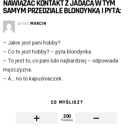
NAWIĄZAĆ KONTAKT Z JADĄCĄ W TYM
SAMYM PRZEDZIALE BLONDYNKĄ I PYTA:
przez
MARCIN
– Jakie jest pani hobby?
– Co to jest hobby? – pyta blondynka.
– To jest to, co pani lubi najbardziej – odpowiada
mężczyzna.
– A… no to kapuśniaczek.
CO MYŚLISZ?
200
Punktów