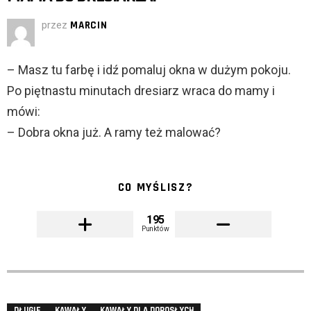
przez
MARCIN
– Masz tu farbę i idź pomaluj okna w dużym pokoju.
Po piętnastu minutach dresiarz wraca do mamy i
mówi:
– Dobra okna już. A ramy też malować?
CO MYŚLISZ?
195
Punktów
DŁUGIE
KAWAŁY
KAWAŁY DLA DOROSŁYCH