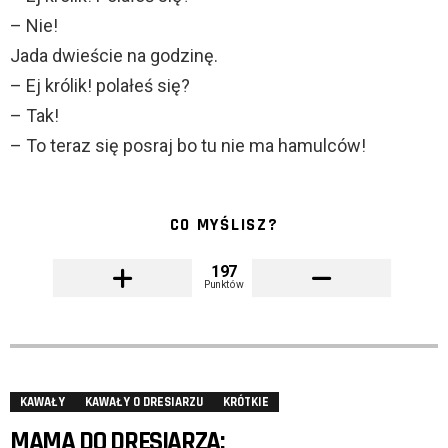
– Nie!
Jada dwieście na godzinę.
– Ej królik! polałeś się?
– Tak!
– To teraz się posraj bo tu nie ma hamulców!
CO MYŚLISZ?
197
Punktów
KAWAŁY
KAWAŁY O DRESIARZU
KRÓTKIE
MAMA DO DRESIARZA: