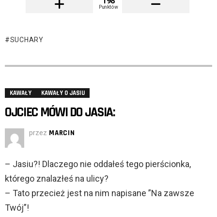
198
Punktów
SUCHARY
KAWAŁY
KAWAŁY O JASIU
OJCIEC MÓWI DO JASIA:
przez
MARCIN
– Jasiu?! Dlaczego nie oddałeś tego pierścionka,
którego znalazłeś na ulicy?
– Tato przecież jest na nim napisane ”Na zawsze
Twój”!