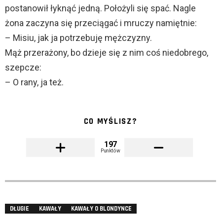
postanowił łyknąć jedną. Położyli się spać. Nagle
żona zaczyna się przeciągać i mruczy namiętnie:
– Misiu, jak ja potrzebuję mężczyzny.
Mąż przerażony, bo dzieje się z nim coś niedobrego,
szepcze:
– O rany, ja też.
CO MYŚLISZ?
197
Punktów
DŁUGIE
KAWAŁY
KAWAŁY O BLONDYNCE