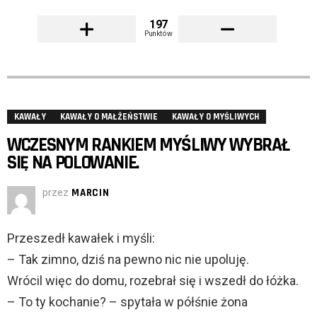
197
Punktów
KAWAŁY
KAWAŁY O MAŁŻEŃSTWIE
KAWAŁY O MYŚLIWYCH
WCZESNYM RANKIEM MYŚLIWY WYBRAŁ
SIĘ NA POLOWANIE.
przez
MARCIN
Przeszedł kawałek i myśli:
– Tak zimno, dziś na pewno nic nie upoluję.
Wrócil więc do domu, rozebrał się i wszedł do łóżka.
– To ty kochanie? – spytała w półśnie żona