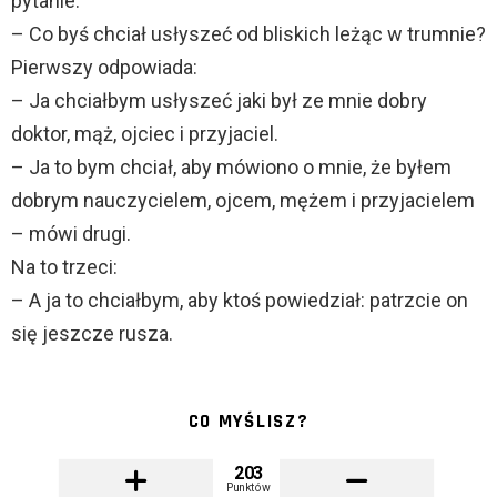
pytanie:
– Co byś chciał usłyszeć od bliskich leżąc w trumnie?
Pierwszy odpowiada:
– Ja chciałbym usłyszeć jaki był ze mnie dobry
doktor, mąż, ojciec i przyjaciel.
– Ja to bym chciał, aby mówiono o mnie, że byłem
dobrym nauczycielem, ojcem, mężem i przyjacielem
– mówi drugi.
Na to trzeci:
– A ja to chciałbym, aby ktoś powiedział: patrzcie on
się jeszcze rusza.
CO MYŚLISZ?
203
Punktów