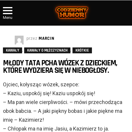
Menu
przez
MARCIN
,
,
KAWAŁY
KAWAŁY O MĘŻCZYZNACH
KRÓTKIE
MŁODY TATA PCHA WÓZEK Z DZIECKIEM,
KTÓRE WYDZIERA SIĘ W NIEBOGŁOSY.
Ojciec, kołysząc wózek, szepce:
– Kaziu, uspokój się! Kaziu uspokój się!
– Ma pan wiele cierpliwości. – mówi przechodząca
obok babcia. – A jaki piękny bobas i jakie piękne ma
imię – Kazimierz!
– Chłopak ma na imię Jasiu, a Kazimierz to ja.