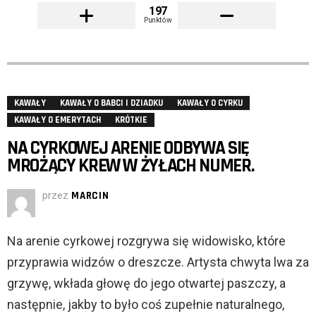
197
Punktów
KAWAŁY
KAWAŁY O BABCI I DZIADKU
KAWAŁY O CYRKU
KAWAŁY O EMERYTACH
KRÓTKIE
NA CYRKOWEJ ARENIE ODBYWA SIĘ
MROŻĄCY KREW W ŻYŁACH NUMER.
przez
MARCIN
Na arenie cyrkowej rozgrywa się widowisko, które
przyprawia widzów o dreszcze. Artysta chwyta lwa za
grzywę, wkłada głowę do jego otwartej paszczy, a
następnie, jakby to było coś zupełnie naturalnego,