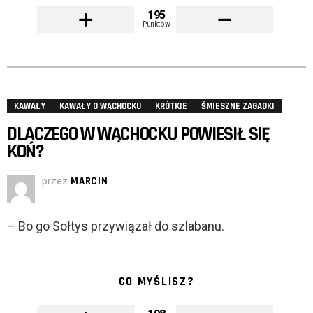
195
Punktów
KAWAŁY
KAWAŁY O WĄCHOCKU
KRÓTKIE
ŚMIESZNE ZAGADKI
DLACZEGO W WĄCHOCKU POWIESIŁ SIĘ
KOŃ?
przez
MARCIN
– Bo go Sołtys przywiązał do szlabanu.
CO MYŚLISZ?