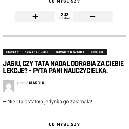
CO MYŚLISZ?
202
Punktów
KAWAŁY
KAWAŁY O JASIU
KAWAŁY O SZKOLE
KRÓTKIE
JASIU, CZY TATA NADAL ODRABIA ZA CIEBIE
LEKCJE? – PYTA PANI NAUCZYCIELKA.
przez
MARCIN
– Nie! Ta ostatnia jedynka go załamała!
CO MYŚLISZ?