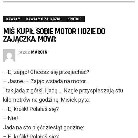
KAWAŁY
KAWAŁY O ZAJĄCZKU
KRÓTKIE
MIŚ KUPIŁ SOBIE MOTOR I IDZIE DO
ZAJĄCZKA. MÓWI:
przez
MARCIN
– Ej zając! Chcesz się przejechać?
– Jasne. – Zając wsiada na motor.
I tak jadą z górki, i jadą … Nagle przyspieszają stu
kilometrów na godzinę. Misiek pyta:
– Ej królik! Polałeś się?
– Nie!
Jada na sto pięćdziesiąt godzinę:
– Ej królik! Polałeś się?