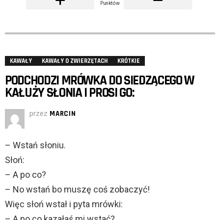
Punktów
KAWAŁY
KAWAŁY O ZWIERZĘTACH
KRÓTKIE
PODCHODZI MRÓWKA DO SIEDZĄCEGO W
KAŁUŻY SŁONIA I PROSI GO:
przez
MARCIN
– Wstań słoniu.
Słoń:
– A po co?
– No wstań bo muszę coś zobaczyć!
Więc słoń wstał i pyta mrówki:
– A po co kazałaś mi wstać?