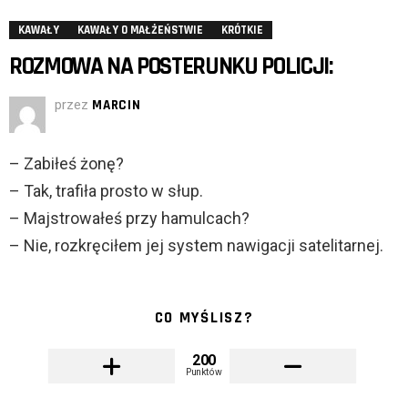
KAWAŁY
KAWAŁY O MAŁŻEŃSTWIE
KRÓTKIE
ROZMOWA NA POSTERUNKU POLICJI:
przez
MARCIN
– Zabiłeś żonę?
– Tak, trafiła prosto w słup.
– Majstrowałeś przy hamulcach?
– Nie, rozkręciłem jej system nawigacji satelitarnej.
CO MYŚLISZ?
200
Punktów