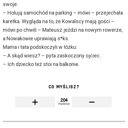
swoje.
– Holują samochód na parking – mówi – przejechała
karetka. Wygląda na to, że Kowalscy mają gości –
mówi po chwili – Mateusz jeździ na nowym rowerze,
a Nowakowie uprawiają s*ks.
Mama i tata podskoczyli w łóżku:
– A skąd wiesz? – pyta zaskoczony ojciec.
– Ich dziecko też stoi na balkonie.
CO MYŚLISZ?
204
Punktów