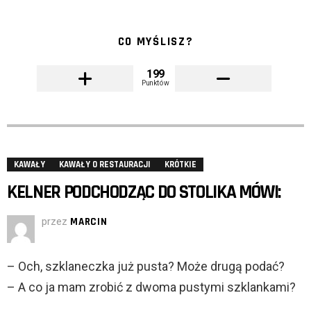
CO MYŚLISZ?
199
Punktów
KAWAŁY
KAWAŁY O RESTAURACJI
KRÓTKIE
KELNER PODCHODZĄC DO STOLIKA MÓWI:
przez
MARCIN
– Och, szklaneczka już pusta? Może drugą podać?
– A co ja mam zrobić z dwoma pustymi szklankami?