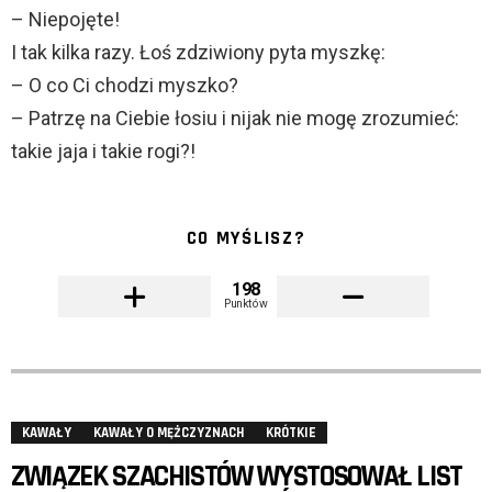
– Niepojęte!
I tak kilka razy. Łoś zdziwiony pyta myszkę:
– O co Ci chodzi myszko?
– Patrzę na Ciebie łosiu i nijak nie mogę zrozumieć:
takie jaja i takie rogi?!
CO MYŚLISZ?
198
Punktów
KAWAŁY
KAWAŁY O MĘŻCZYZNACH
KRÓTKIE
ZWIĄZEK SZACHISTÓW WYSTOSOWAŁ LIST