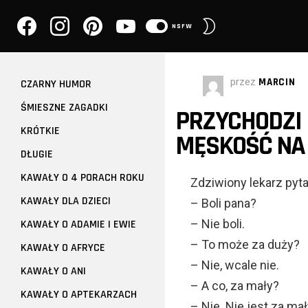
facebook
instagram
pinterest
youtube
PRZEŁĄCZ
NSFW
SKÓRKĘ
przez
MARCIN
CZARNY HUMOR
ŚMIESZNE ZAGADKI
PRZYCHODZI 
KRÓTKIE
MĘSKOŚĆ NA 
DŁUGIE
KAWAŁY O 4 PORACH ROKU
Zdziwiony lekarz pyta
KAWAŁY DLA DZIECI
– Boli pana?
– Nie boli.
KAWAŁY O ADAMIE I EWIE
– To może za duży?
KAWAŁY O AFRYCE
– Nie, wcale nie.
KAWAŁY O ANI
– A co, za mały?
KAWAŁY O APTEKARZACH
– Nie. Nie jest za mał