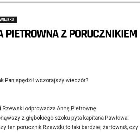
 WOJSKU
A PIETROWNA Z PORUCZNIKIEM
jak Pan spędził wczorajszy wieczór?
 i Rzewski odprowadza Annę Pietrownę.
onąwszy z głębokiego szoku pyta kapitana Pawłowa:
zy ten porucznik Rzewski to taki bardziej żartowniś, czy