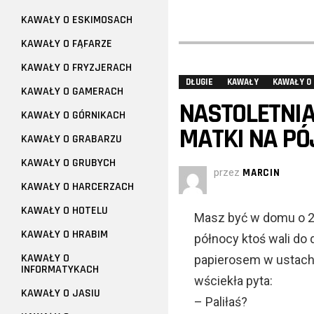
KAWAŁY O ESKIMOSACH
KAWAŁY O FĄFARZE
KAWAŁY O FRYZJERACH
DŁUGIE
KAWAŁY
KAWAŁY O
KAWAŁY O GAMERACH
NASTOLETNI
KAWAŁY O GÓRNIKACH
MATKI NA PÓ
KAWAŁY O GRABARZU
KAWAŁY O GRUBYCH
przez
MARCIN
KAWAŁY O HARCERZACH
KAWAŁY O HOTELU
Masz być w domu o 22
KAWAŁY O HRABIM
północy ktoś wali do 
KAWAŁY O
papierosem w ustach
INFORMATYKACH
wściekła pyta:
KAWAŁY O JASIU
– Paliłaś?