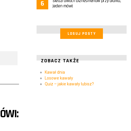
Siedzi dwóch biznesmenów przy biurku,
jeden mówi:
LOSUJ POSTY
ZOBACZ TAKŻE
Kawał dnia
Losowe kawały
Quiz – jakie kawały lubisz?
ÓWI: