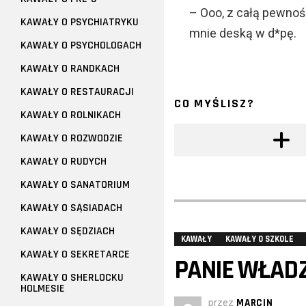
– Ooo, z całą pewnoś
KAWAŁY O PSYCHIATRYKU
mnie deską w d*pę.
KAWAŁY O PSYCHOLOGACH
KAWAŁY O RANDKACH
KAWAŁY O RESTAURACJI
CO MYŚLISZ?
KAWAŁY O ROLNIKACH
KAWAŁY O ROZWODZIE
KAWAŁY O RUDYCH
KAWAŁY O SANATORIUM
KAWAŁY O SĄSIADACH
KAWAŁY O SĘDZIACH
KAWAŁY
KAWAŁY O SZKOLE
KAWAŁY O SEKRETARCE
PANIE WŁADZ
KAWAŁY O SHERLOCKU
HOLMESIE
przez
MARCIN