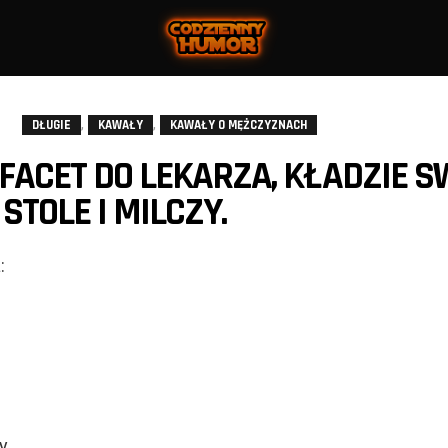
,
,
DŁUGIE
KAWAŁY
KAWAŁY O MĘŻCZYZNACH
FACET DO LEKARZA, KŁADZIE 
STOLE I MILCZY.
:
y.