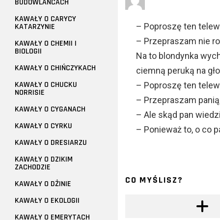
BUDOWLAŃCACH
KAWAŁY O CARYCY
– Poproszę ten telew
KATARZYNIE
– Przepraszam nie r
KAWAŁY O CHEMII I
BIOLOGII
Na to blondynka wych
KAWAŁY O CHIŃCZYKACH
ciemną peruką na gło
KAWAŁY O CHUCKU
– Poproszę ten telew
NORRISIE
– Przepraszam panią,
KAWAŁY O CYGANACH
– Ale skąd pan wiedzi
KAWAŁY O CYRKU
– Ponieważ to, o co pa
KAWAŁY O DRESIARZU
KAWAŁY O DZIKIM
ZACHODZIE
CO MYŚLISZ?
KAWAŁY O DŻINIE
KAWAŁY O EKOLOGII
KAWAŁY O EMERYTACH