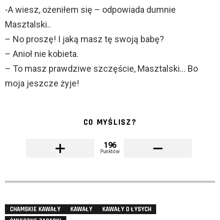
-A wiesz, ożeniłem się – odpowiada dumnie
Masztalski..
– No proszę! I jaką masz tę swoją babę?
– Anioł nie kobieta.
– To masz prawdziwe szczęście, Masztalski… Bo
moja jeszcze żyje!
CO MYŚLISZ?
196
Punktów
CHAMSKIE KAWAŁY
KAWAŁY
KAWAŁY O ŁYSYCH