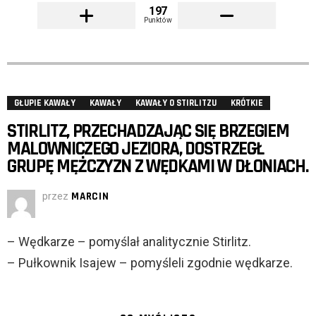
197
Punktów
GŁUPIE KAWAŁY
KAWAŁY
KAWAŁY O STIRLITZU
KRÓTKIE
STIRLITZ, PRZECHADZAJĄC SIĘ BRZEGIEM
MALOWNICZEGO JEZIORA, DOSTRZEGŁ
GRUPĘ MĘŻCZYZN Z WĘDKAMI W DŁONIACH.
przez
MARCIN
– Wędkarze – pomyślał analitycznie Stirlitz.
– Pułkownik Isajew – pomyśleli zgodnie wędkarze.