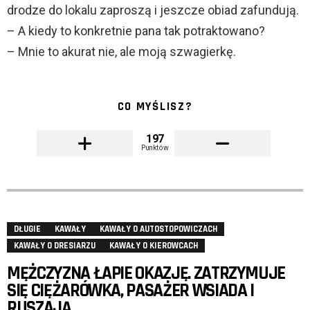
drodze do lokalu zaproszą i jeszcze obiad zafundują.
– A kiedy to konkretnie pana tak potraktowano?
– Mnie to akurat nie, ale moją szwagierkę.
CO MYŚLISZ?
197
Punktów
DŁUGIE
KAWAŁY
KAWAŁY O AUTOSTOPOWICZACH
KAWAŁY O DRESIARZU
KAWAŁY O KIEROWCACH
MĘŻCZYZNA ŁAPIE OKAZJĘ. ZATRZYMUJE
SIĘ CIĘŻARÓWKA, PASAŻER WSIADA I
RUSZAJĄ.