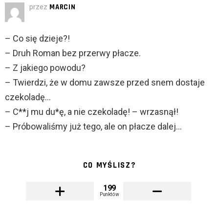
przez
MARCIN
– Co się dzieje?!
– Druh Roman bez przerwy płacze.
– Z jakiego powodu?
– Twierdzi, że w domu zawsze przed snem dostaje
czekoladę…
– C**j mu du*ę, a nie czekoladę! – wrzasnął!
– Próbowaliśmy już tego, ale on płacze dalej…
CO MYŚLISZ?
199
Punktów