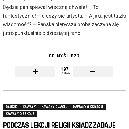
Będzie pan śpiewał wieczną chwałę! – To
fantastycznie! – cieszy się artysta. – A jaka jest ta zła
wiadomość? – Pańska pierwsza próba zaczyna się
jutro punktualnie o dziesiątej rano.
CO MYŚLISZ?
197
Punktów
DŁUGIE
KAWAŁY
KAWAŁY O JASIU
KAWAŁY O KSIĘDZU
KAWAŁY O SZKOLE
PODCZAS LEKCJI RELIGII KSIĄDZ ZADAJE