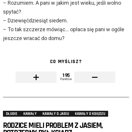
– Rozumiem. A pani w jakim jest wieku, jeśli wolno
spytać?
– Dziewięćdziesiąt siedem.
– To tak szczerze mówiąc… opłaca się pani w ogóle
jeszcze wracać do domu?
CO MYŚLISZ?
195
Punktów
DŁUGIE
KAWAŁY
KAWAŁY O JASIU
KAWAŁY O KSIĘDZU
RODZICE MIELI PROBLEM Z JASIEM,