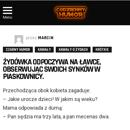
Menu
przez
MARCIN
,
,
,
CZARNY HUMOR
KAWAŁY
KAWAŁY O ŻYDACH
KRÓTKIE
ŻYDÓWKA ODPOCZYWA NA ŁAWCE,
OBSERWUJĄC SWOICH SYNKÓW W
PIASKOWNICY.
Przechodząca obok kobieta zagaduje:
– Jakie urocze dzieci! W jakim są wieku?
Mama odpowiada z dumą:
– Pan sędzia ma trzy lata, a pan mecenas dwa.