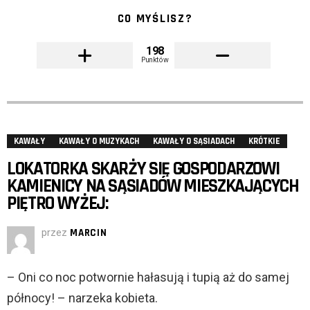
CO MYŚLISZ?
198
Punktów
KAWAŁY
KAWAŁY O MUZYKACH
KAWAŁY O SĄSIADACH
KRÓTKIE
LOKATORKA SKARŻY SIĘ GOSPODARZOWI
KAMIENICY NA SĄSIADÓW MIESZKAJĄCYCH
PIĘTRO WYŻEJ:
przez
MARCIN
– Oni co noc potwornie hałasują i tupią aż do samej
północy! – narzeka kobieta.