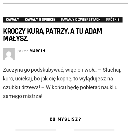
KAWAŁY
KAWAŁY O SPORCIE
KAWAŁY O ZWIERZĘTACH
KRÓTKIE
KROCZY KURA, PATRZY, A TU ADAM
MAŁYSZ.
przez
MARCIN
Zaczyna go podskubywać, więc on woła: – Słuchaj,
kuro, uciekaj, bo jak cię kopnę, to wylądujesz na
czubku drzewa! – W końcu będę pobierać nauki u
samego mistrza!
CO MYŚLISZ?