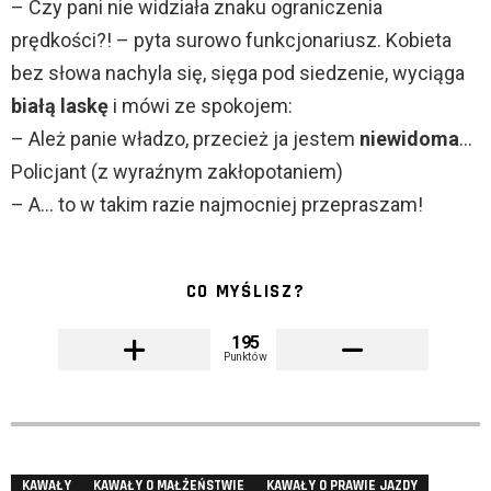
– Czy pani nie widziała znaku ograniczenia
prędkości?! – pyta surowo funkcjonariusz. Kobieta
bez słowa nachyla się, sięga pod siedzenie, wyciąga
białą laskę
i mówi ze spokojem:
– Ależ panie władzo, przecież ja jestem
niewidoma
…
Policjant (z wyraźnym zakłopotaniem)
– A… to w takim razie najmocniej przepraszam!
CO MYŚLISZ?
195
Punktów
KAWAŁY
KAWAŁY O MAŁŻEŃSTWIE
KAWAŁY O PRAWIE JAZDY