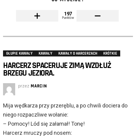
197
Punktów
GŁUPIE KAWAŁY
KAWAŁY
KAWAŁY O HARCERZACH
KRÓTKIE
HARCERZ SPACERUJE ZIMĄ WZDŁUŻ
BRZEGU JEZIORA.
przez
MARCIN
Mija wędkarza przy przeręblu, a po chwili dociera do
niego rozpaczliwe wołanie:
– Pomocy! Lód się załamał! Tonę!
Harcerz mruczy pod nosem: