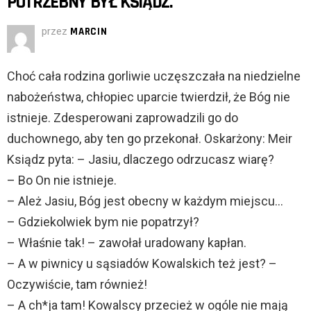
POTRZEBNY BYŁ KSIĄDZ.
przez
MARCIN
Choć cała rodzina gorliwie uczęszczała na niedzielne
nabożeństwa, chłopiec uparcie twierdził, że Bóg nie
istnieje. Zdesperowani zaprowadzili go do
duchownego, aby ten go przekonał. Oskarżony: Meir
Ksiądz pyta: – Jasiu, dlaczego odrzucasz wiarę?
– Bo On nie istnieje.
– Ależ Jasiu, Bóg jest obecny w każdym miejscu…
– Gdziekolwiek bym nie popatrzył?
– Właśnie tak! – zawołał uradowany kapłan.
– A w piwnicy u sąsiadów Kowalskich też jest? –
Oczywiście, tam również!
– A ch*ja tam! Kowalscy przecież w ogóle nie mają