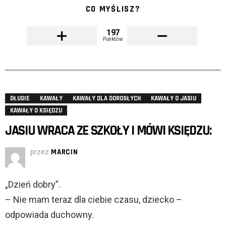
CO MYŚLISZ?
197
Punktów
DŁUGIE
KAWAŁY
KAWAŁY DLA DOROSŁYCH
KAWAŁY O JASIU
KAWAŁY O KSIĘDZU
JASIU WRACA ZE SZKOŁY I MÓWI KSIĘDZU:
przez
MARCIN
„Dzień dobry”.
– Nie mam teraz dla ciebie czasu, dziecko –
odpowiada duchowny.