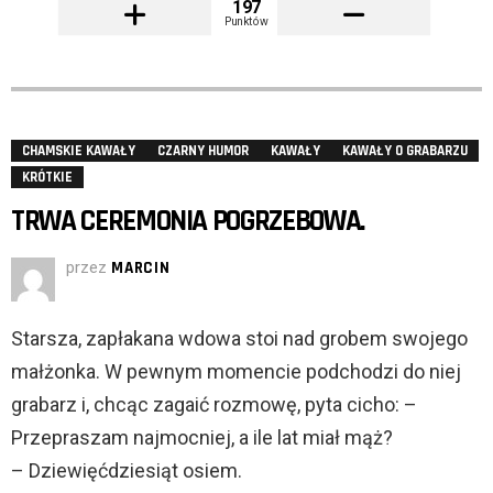
197
Punktów
CHAMSKIE KAWAŁY
CZARNY HUMOR
KAWAŁY
KAWAŁY O GRABARZU
KRÓTKIE
TRWA CEREMONIA POGRZEBOWA.
przez
MARCIN
Starsza, zapłakana wdowa stoi nad grobem swojego
małżonka. W pewnym momencie podchodzi do niej
grabarz i, chcąc zagaić rozmowę, pyta cicho: –
Przepraszam najmocniej, a ile lat miał mąż?
– Dziewięćdziesiąt osiem.