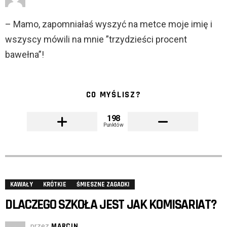
– Mamo, zapomniałaś wyszyć na metce moje imię i
wszyscy mówili na mnie ”trzydzieści procent
bawełna”!
CO MYŚLISZ?
198
Punktów
KAWAŁY
KRÓTKIE
ŚMIESZNE ZAGADKI
DLACZEGO SZKOŁA JEST JAK KOMISARIAT?
przez
MARCIN