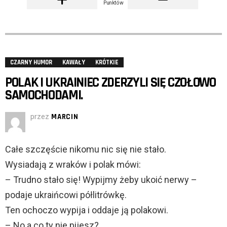
Punktów
CZARNY HUMOR
KAWAŁY
KRÓTKIE
POLAK I UKRAINIEC ZDERZYLI SIĘ CZOŁOWO
SAMOCHODAMI.
przez
MARCIN
Całe szczęście nikomu nic się nie stało.
Wysiadają z wraków i polak mówi:
– Trudno stało się! Wypijmy żeby ukoić nerwy –
podaje ukraińcowi półlitrówkę.
Ten ochoczo wypija i oddaje ją polakowi.
– No a co ty nie pijesz?