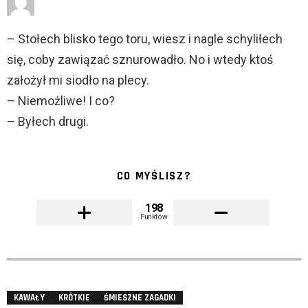
– Stołech blisko tego toru, wiesz i nagle schyliłech
się, coby zawiązać sznurowadło. No i wtedy ktoś
założył mi siodło na plecy.
– Niemożliwe! I co?
– Byłech drugi.
CO MYŚLISZ?
198
Punktów
KAWAŁY
KRÓTKIE
ŚMIESZNE ZAGADKI