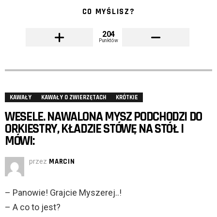
CO MYŚLISZ?
204
Punktów
KAWAŁY
KAWAŁY O ZWIERZĘTACH
KRÓTKIE
WESELE. NAWALONA MYSZ PODCHODZI DO
ORKIESTRY, KŁADZIE STÓWĘ NA STÓŁ I
MÓWI:
przez
MARCIN
– Panowie! Grajcie Myszerej..!
– A co to jest?