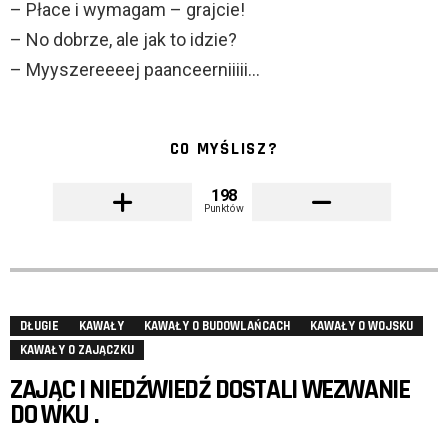
– Płace i wymagam – grajcie!
– No dobrze, ale jak to idzie?
– Myyszereeeej paanceerniiiii…
CO MYŚLISZ?
198
Punktów
DŁUGIE
KAWAŁY
KAWAŁY O BUDOWLAŃCACH
KAWAŁY O WOJSKU
KAWAŁY O ZAJĄCZKU
ZAJĄC I NIEDŹWIEDŹ DOSTALI WEZWANIE
DO WKU .