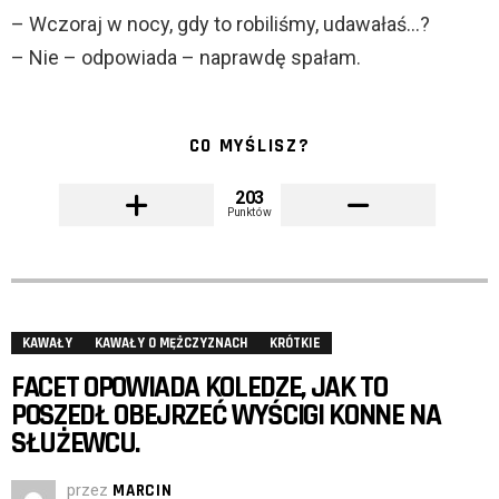
– Wczoraj w nocy, gdy to robiliśmy, udawałaś…?
– Nie – odpowiada – naprawdę spałam.
CO MYŚLISZ?
203
Punktów
KAWAŁY
KAWAŁY O MĘŻCZYZNACH
KRÓTKIE
FACET OPOWIADA KOLEDZE, JAK TO
POSZEDŁ OBEJRZEĆ WYŚCIGI KONNE NA
SŁUŻEWCU.
przez
MARCIN