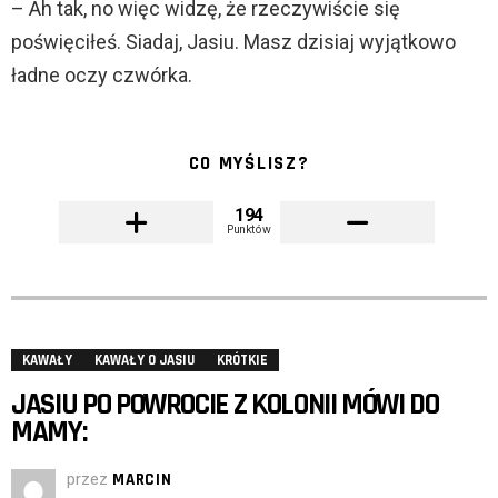
– Ah tak, no więc widzę, że rzeczywiście się
poświęciłeś. Siadaj, Jasiu. Masz dzisiaj wyjątkowo
ładne oczy czwórka.
CO MYŚLISZ?
194
Punktów
KAWAŁY
KAWAŁY O JASIU
KRÓTKIE
JASIU PO POWROCIE Z KOLONII MÓWI DO
MAMY:
przez
MARCIN