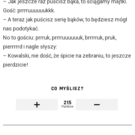
– Jak jeszcze raz puścisz bąka, to ściągamy majtki.
Gość: prrrruuuuuukkk.
– A teraz jak puścisz serię bąków, to będziesz mógł
nas podotykać.
No to gościu: prrruk, prrrruuuuuuk, brrrrruk, pruk,
pierrrrrd i nagle słyszy:
– Kowalski, nie dość, że śpicie na zebraniu, to jeszcze
pierdzicie!
CO MYŚLISZ?
215
Punktów