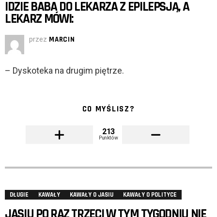
IDZIE BABA DO LEKARZA Z EPILEPSJĄ, A
LEKARZ MÓWI:
przez
MARCIN
– Dyskoteka na drugim piętrze.
CO MYŚLISZ?
213
Punktów
DŁUGIE
KAWAŁY
KAWAŁY O JASIU
KAWAŁY O POLITYCE
JASIU PO RAZ TRZECI W TYM TYGODNIU NIE