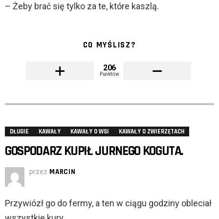
– Żeby brać się tylko za te, które kaszlą.
CO MYŚLISZ?
206
Punktów
DŁUGIE
KAWAŁY
KAWAŁY O WSI
KAWAŁY O ZWIERZĘTACH
GOSPODARZ KUPIŁ JURNEGO KOGUTA.
przez
MARCIN
Przywiózł go do fermy, a ten w ciągu godziny obleciał
wszystkie kury.