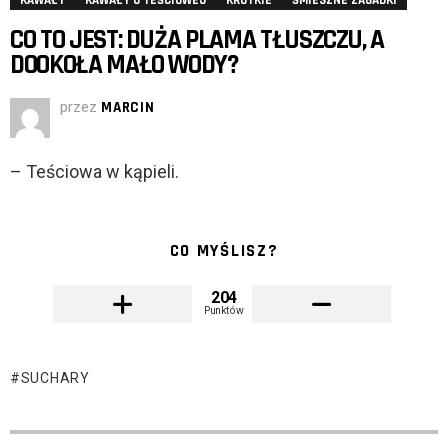
KAWAŁY
KAWAŁY O TEŚCIOWEJ
KRÓTKIE
ŚMIESZNE ZAGADKI
CO TO JEST: DUŻA PLAMA TŁUSZCZU, A
DOOKOŁA MAŁO WODY?
przez
MARCIN
– Teściowa w kąpieli.
CO MYŚLISZ?
204
Punktów
SUCHARY