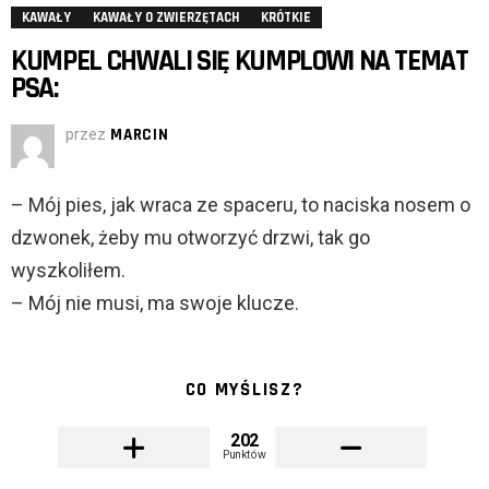
KAWAŁY
KAWAŁY O ZWIERZĘTACH
KRÓTKIE
KUMPEL CHWALI SIĘ KUMPLOWI NA TEMAT
PSA:
przez
MARCIN
– Mój pies, jak wraca ze spaceru, to naciska nosem o
dzwonek, żeby mu otworzyć drzwi, tak go
wyszkoliłem.
– Mój nie musi, ma swoje klucze.
CO MYŚLISZ?
202
Punktów