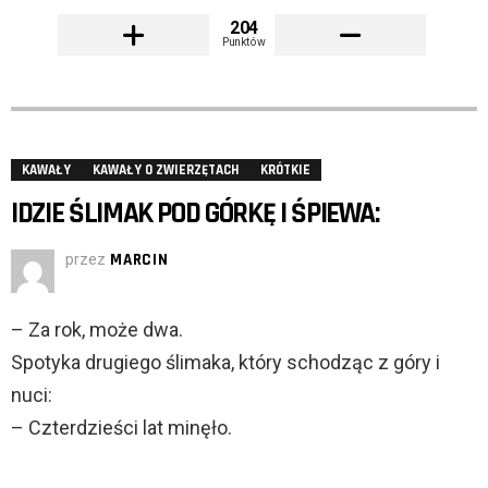
204
Punktów
KAWAŁY
KAWAŁY O ZWIERZĘTACH
KRÓTKIE
IDZIE ŚLIMAK POD GÓRKĘ I ŚPIEWA:
przez
MARCIN
– Za rok, może dwa.
Spotyka drugiego ślimaka, który schodząc z góry i
nuci:
– Czterdzieści lat minęło.