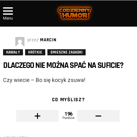
Menu
przez
MARCIN
,
,
KAWAŁY
KRÓTKIE
ŚMIESZNE ZAGADKI
DLACZEGO NIE MOŻNA SPAĆ NA SUFICIE?
Czy wiecie – Bo się kocyk zsuwa!
CO MYŚLISZ?
196
Punktów