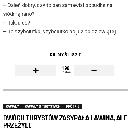
– Dzień dobry, czy to pan zamawiał pobudkę na
siódmą rano?
– Tak, a co?
– To szybciutko, szybciutko bo już po dziewiątej.
CO MYŚLISZ?
198
Punktów
KAWAŁY
KAWAŁY O TURYSTACH
KRÓTKIE
DWÓCH TURYSTÓW ZASYPAŁA LAWINA, ALE
PRZEŻYLI.