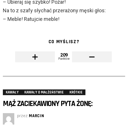
– Ubieraj się szybko! Pożar!
Na to z szafy słychać przerażony męski głos:
– Meble! Ratujcie meble!
CO MYŚLISZ?
209
Punktów
KAWAŁY
KAWAŁY O MAŁŻEŃSTWIE
KRÓTKIE
MĄŻ ZACIEKAWIONY PYTA ŻONĘ:
przez
MARCIN