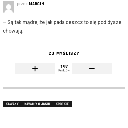
przez
MARCIN
– Są tak mądre, że jak pada deszcz to się pod dyszel
chowają.
CO MYŚLISZ?
197
Punktów
KAWAŁY
KAWAŁY O JASIU
KRÓTKIE
PRZEDSZKOLE. MAŁY CHŁOPCZYK ZACZYNA
NERWOWO ZWALAĆ NA PODŁOGĘ