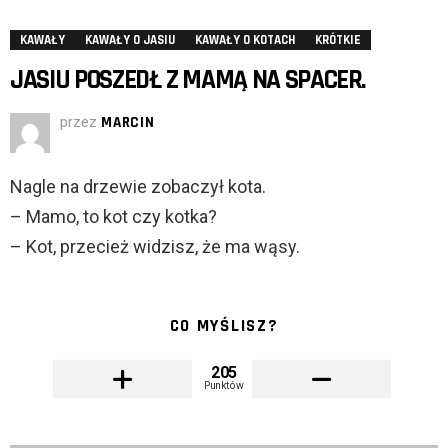
KAWAŁY
KAWAŁY O JASIU
KAWAŁY O KOTACH
KRÓTKIE
JASIU POSZEDŁ Z MAMĄ NA SPACER.
przez
MARCIN
Nagle na drzewie zobaczył kota.
– Mamo, to kot czy kotka?
– Kot, przecież widzisz, że ma wąsy.
CO MYŚLISZ?
205
Punktów