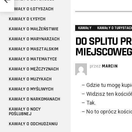
KAWAŁY O ŁOTYSZACH
KAWAŁY O ŁYSYCH
KAWAŁY
KAWAŁY O TURYSTAC
KAWAŁY O MAŁŻEŃSTWIE
DO SPLITU P
KAWAŁY O MARYNARZACH
MIEJSCOWEG
KAWAŁY O MASZTALSKIM
KAWAŁY O MATEMATYCE
przez
MARCIN
KAWAŁY O MĘŻCZYZNACH
KAWAŁY O MUZYKACH
– Gdzie tu mogę kupi
KAWAŁY O MYŚLIWYCH
– Widzisz ten kośció
KAWAŁY O NARKOMANACH
– Tak.
KAWAŁY O NOCY
– No to oprócz kości
POŚLUBNEJ
KAWAŁY O ODCHUDZANIU