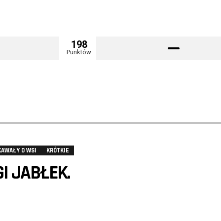
198
Punktów
KAWAŁY O WSI
KRÓTKIE
I JABŁEK.