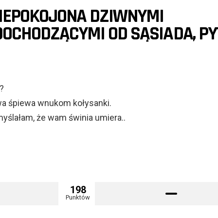
NIEPOKOJONA DZIWNYMI
OCHODZĄCYMI OD SĄSIADA, PY
?
iowa śpiewa wnukom kołysanki.
yślałam, że wam świnia umiera..
198
Punktów