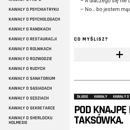
– A dlaczego się nie 
– No… bo jestem mąd
KAWAŁY O PSYCHIATRYKU
KAWAŁY O PSYCHOLOGACH
KAWAŁY O RANDKACH
CO MYŚLISZ?
KAWAŁY O RESTAURACJI
KAWAŁY O ROLNIKACH
KAWAŁY O ROZWODZIE
KAWAŁY O RUDYCH
KAWAŁY O SANATORIUM
KAWAŁY O SĄSIADACH
DŁUGIE
KAWAŁY
KAWAŁY O 
KAWAŁY O SĘDZIACH
POD KNAJPĘ
KAWAŁY O SEKRETARCE
TAKSÓWKA.
KAWAŁY O SHERLOCKU
HOLMESIE