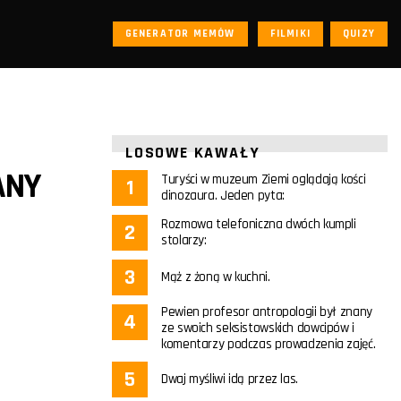
GENERATOR MEMÓW
FILMIKI
QUIZY
LOSOWE KAWAŁY
ANY
Turyści w muzeum Ziemi oglądają kości
dinozaura. Jeden pyta:
Rozmowa telefoniczna dwóch kumpli
stolarzy:
Mąż z żoną w kuchni.
Pewien profesor antropologii był znany
ze swoich seksistowskich dowcipów i
komentarzy podczas prowadzenia zajęć.
Dwaj myśliwi idą przez las.