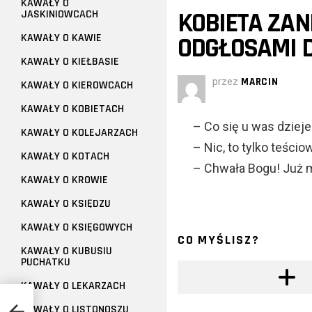
KAWAŁY O
KOBIETA ZA
JASKINIOWCACH
KAWAŁY O KAWIE
ODGŁOSAMI D
KAWAŁY O KIEŁBASIE
przez
MARCIN
KAWAŁY O KIEROWCACH
KAWAŁY O KOBIETACH
– Co się u was dzieje
KAWAŁY O KOLEJARZACH
– Nic, to tylko teśc
KAWAŁY O KOTACH
– Chwała Bogu! Już m
KAWAŁY O KROWIE
KAWAŁY O KSIĘDZU
KAWAŁY O KSIĘGOWYCH
CO MYŚLISZ?
KAWAŁY O KUBUSIU
PUCHATKU
KAWAŁY O LEKARZACH
KAWAŁY O LISTONOSZU