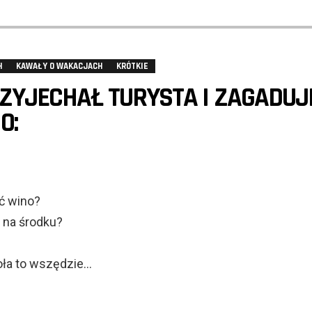
H
KAWAŁY O WAKACJACH
KRÓTKIE
RZYJECHAŁ TURYSTA I ZAGADUJ
O:
ć wino?
ł na środku?
oła to wszędzie…