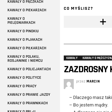
KAWAŁY O PĄCZKACH
CO MYŚLISZ?
KAWAŁY O PIEKARZACH
KAWAŁY O
PIELĘGNIARKACH
KAWAŁY O PINOKIU
KAWAŁY O PIJAKACH
KAWAŁY O PIŁKARZACH
KAWAŁY O POLAKU,
KAWAŁY
KAWAŁY O MĘŻCZYZN
ROSJANINIE I NIEMCU
ZAZDROSNY K
KAWAŁY O POLICJANTACH
KAWAŁY O POLITYCE
przez
MARCIN
KAWAŁY O PRACY
KAWAŁY O PRAWIE JAZDY
– Dlaczego masz taki
KAWAŁY O PRAWNIKACH
– Bo jestem mądry.
KAWAŁY O PRL-U