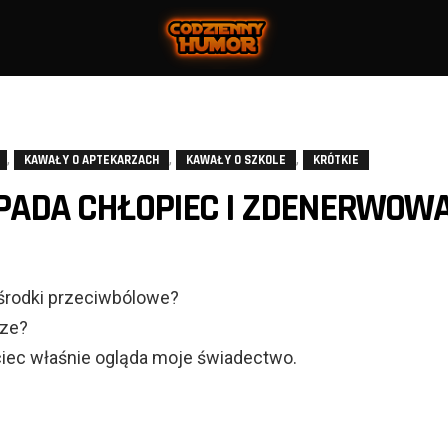
,
,
,
KAWAŁY O APTEKARZACH
KAWAŁY O SZKOLE
KRÓTKIE
WPADA CHŁOPIEC I ZDENERWOW
 środki przeciwbólowe?
cze?
jciec właśnie ogląda moje świadectwo.