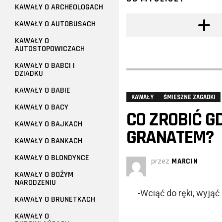
KAWAŁY O ARCHEOLOGACH
KAWAŁY O AUTOBUSACH
KAWAŁY O
AUTOSTOPOWICZACH
KAWAŁY O BABCI I
DZIADKU
KAWAŁY O BABIE
KAWAŁY
ŚMIESZNE ZAGADKI
KAWAŁY O BACY
CO ZROBIĆ G
KAWAŁY O BAJKACH
GRANATEM?
KAWAŁY O BANKACH
KAWAŁY O BLONDYNCE
przez
MARCIN
KAWAŁY O BOŻYM
NARODZENIU
-Wciąć do ręki, wyją
KAWAŁY O BRUNETKACH
KAWAŁY O