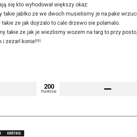
ją się kto wyhodował większy okaz:
y takie jabłko ze we dwoch musielismy je na pake wrzuci
akie ze jak dojrzalo to cale drzewo sie polamalo.
 takie ze jak je wiezlismy wozem na targ to przy posto
i zezarl konia!!!!
200
Punktów
J
KRÓTKIE