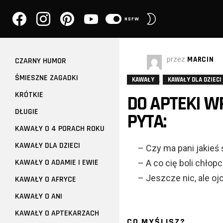
facebook
instagram
pinterest
youtube
PRZEŁĄCZ
NSFW
SKÓRKĘ
przez
MARCIN
CZARNY HUMOR
ŚMIESZNE ZAGADKI
,
KAWAŁY
KAWAŁY DLA DZIECI
KRÓTKIE
DO APTEKI 
DŁUGIE
PYTA:
KAWAŁY O 4 PORACH ROKU
KAWAŁY DLA DZIECI
– Czy ma pani jakieś
KAWAŁY O ADAMIE I EWIE
– A co cię boli chłop
– Jeszcze nic, ale o
KAWAŁY O AFRYCE
KAWAŁY O ANI
KAWAŁY O APTEKARZACH
CO MYŚLISZ?