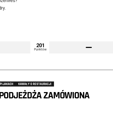
ożeniłeś?
ry.
201
Punktów
PIJAKACH
KAWAŁY O RESTAURACJI
 PODJEŻDŻA ZAMÓWIONA