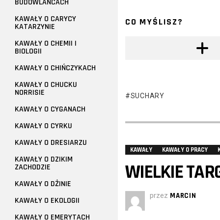
BUDOWLAŃCACH
KAWAŁY O CARYCY
CO MYŚLISZ?
KATARZYNIE
KAWAŁY O CHEMII I
BIOLOGII
KAWAŁY O CHIŃCZYKACH
KAWAŁY O CHUCKU
NORRISIE
SUCHARY
KAWAŁY O CYGANACH
KAWAŁY O CYRKU
KAWAŁY O DRESIARZU
KAWAŁY
KAWAŁY O PRACY
KAWAŁY O DZIKIM
WIELKIE TARG
ZACHODZIE
KAWAŁY O DŻINIE
przez
MARCIN
KAWAŁY O EKOLOGII
KAWAŁY O EMERYTACH