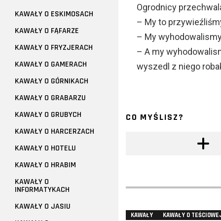
Ogrodnicy przechwala
KAWAŁY O ESKIMOSACH
– My to przywieźliśm
KAWAŁY O FĄFARZE
– My wyhodowalismy t
KAWAŁY O FRYZJERACH
– A my wyhodowalismy
KAWAŁY O GAMERACH
wyszedl z niego robak 
KAWAŁY O GÓRNIKACH
KAWAŁY O GRABARZU
KAWAŁY O GRUBYCH
CO MYŚLISZ?
KAWAŁY O HARCERZACH
KAWAŁY O HOTELU
KAWAŁY O HRABIM
KAWAŁY O
INFORMATYKACH
KAWAŁY O JASIU
KAWAŁY
KAWAŁY O TEŚCIOWE