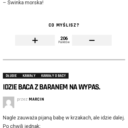
– Świnka morska!
CO MYŚLISZ?
206
Punktów
DŁUGIE
KAWAŁY
KAWAŁY O BACY
IDZIE BACA Z BARANEM NA WYPAS.
przez
MARCIN
Nagle zauważa pijaną babę w krzakach, ale idzie dalej.
Po chwili jednak: