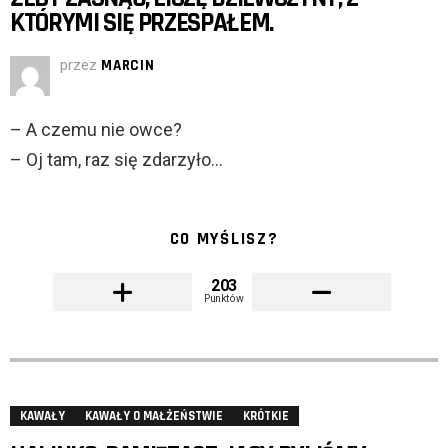
KTÓRYMI SIĘ PRZESPAŁEM.
przez
MARCIN
– A czemu nie owce?
– Oj tam, raz się zdarzyło…
CO MYŚLISZ?
203
Punktów
KAWAŁY
KAWAŁY O MAŁŻEŃSTWIE
KRÓTKIE