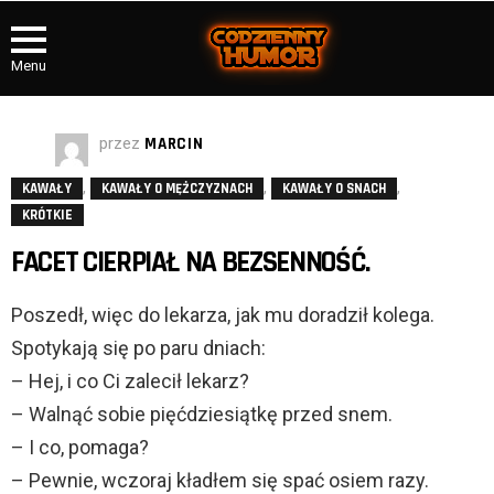
Menu
przez
MARCIN
,
,
,
KAWAŁY
KAWAŁY O MĘŻCZYZNACH
KAWAŁY O SNACH
KRÓTKIE
FACET CIERPIAŁ NA BEZSENNOŚĆ.
Poszedł, więc do lekarza, jak mu doradził kolega.
Spotykają się po paru dniach:
– Hej, i co Ci zalecił lekarz?
– Walnąć sobie pięćdziesiątkę przed snem.
– I co, pomaga?
– Pewnie, wczoraj kładłem się spać osiem razy.