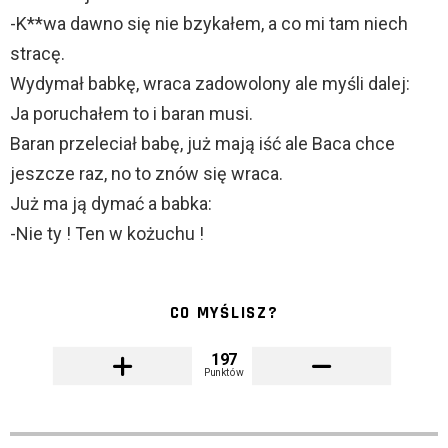
-K**wa dawno się nie bzykałem, a co mi tam niech
stracę.
Wydymał babkę, wraca zadowolony ale myśli dalej:
Ja poruchałem to i baran musi.
Baran przeleciał babę, już mają iść ale Baca chce
jeszcze raz, no to znów się wraca.
Już ma ją dymać a babka:
-Nie ty ! Ten w kożuchu !
CO MYŚLISZ?
197
Punktów