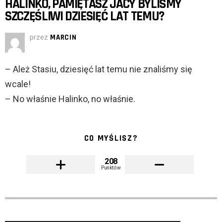
HALINKO, PAMIĘTASZ JACY BYLIŚMY
SZCZĘŚLIWI DZIESIĘĆ LAT TEMU?
przez
MARCIN
– Ależ Stasiu, dziesięć lat temu nie znaliśmy się
wcale!
– No właśnie Halinko, no właśnie.
CO MYŚLISZ?
208
Punktów