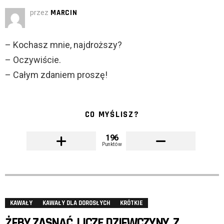
przez
MARCIN
– Kochasz mnie, najdroższy?
– Oczywiście.
– Całym zdaniem proszę!
CO MYŚLISZ?
196
Punktów
KAWAŁY
KAWAŁY DLA DOROSŁYCH
KRÓTKIE
ŻEBY ZASNĄĆ, LICZĘ DZIEWCZYNY, Z