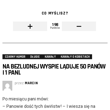
CO MYŚLISZ?
198
Punktów
CZARNY HUMOR
DŁUGIE
KAWAŁY
KAWAŁY O KOBIETACH
NA BEZLUDNEJ WYSPIE LĄDUJE 50 PANÓW
I 1 PANI.
przez
MARCIN
Po miesiącu pani mówi:
– Panowie dość tych świństw! – I wiesza się na