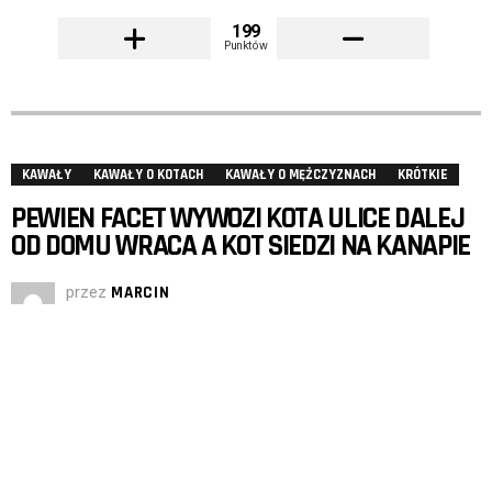
199
Punktów
KAWAŁY
KAWAŁY O KOTACH
KAWAŁY O MĘŻCZYZNACH
KRÓTKIE
PEWIEN FACET WYWOZI KOTA ULICE DALEJ
OD DOMU WRACA A KOT SIEDZI NA KANAPIE
przez
MARCIN
wywozi go 5 km dalej wraca do domu kot siedzi na
kanapie , wywozi go za miasto
I dzwoni do żony i się pyta
– Jest kot w domu