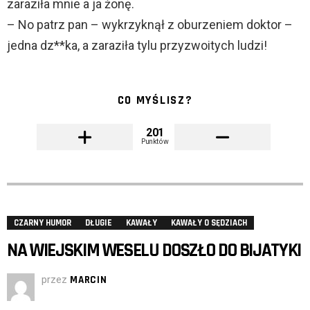
zaraziła mnie a ja żonę.
– No patrz pan – wykrzyknął z oburzeniem doktor –
jedna dz**ka, a zaraziła tylu przyzwoitych ludzi!
CO MYŚLISZ?
201
Punktów
CZARNY HUMOR
DŁUGIE
KAWAŁY
KAWAŁY O SĘDZIACH
NA WIEJSKIM WESELU DOSZŁO DO BIJATYKI
przez
MARCIN