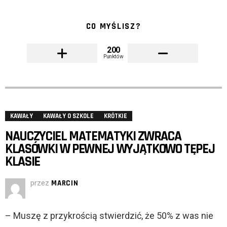
CO MYŚLISZ?
200
Punktów
KAWAŁY
KAWAŁY O SZKOLE
KRÓTKIE
NAUCZYCIEL MATEMATYKI ZWRACA
KLASÓWKI W PEWNEJ WYJĄTKOWO TĘPEJ
KLASIE
przez
MARCIN
– Muszę z przykrością stwierdzić, że 50% z was nie