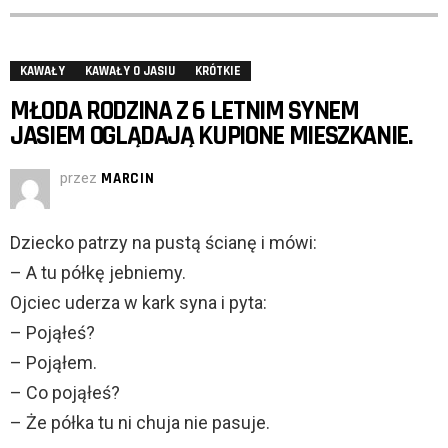
KAWAŁY
KAWAŁY O JASIU
KRÓTKIE
MŁODA RODZINA Z 6 LETNIM SYNEM
JASIEM OGLĄDAJĄ KUPIONE MIESZKANIE.
przez
MARCIN
Dziecko patrzy na pustą ścianę i mówi:
– A tu półkę jebniemy.
Ojciec uderza w kark syna i pyta:
– Pojąłeś?
– Pojąłem.
– Co pojąłeś?
– Że półka tu ni chuja nie pasuje.