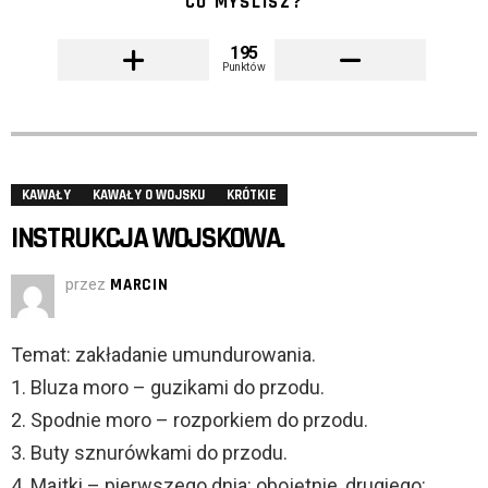
CO MYŚLISZ?
195
Punktów
KAWAŁY
KAWAŁY O WOJSKU
KRÓTKIE
INSTRUKCJA WOJSKOWA.
przez
MARCIN
Temat: zakładanie umundurowania.
1. Bluza moro – guzikami do przodu.
2. Spodnie moro – rozporkiem do przodu.
3. Buty sznurówkami do przodu.
4. Majtki – pierwszego dnia: obojętnie, drugiego: