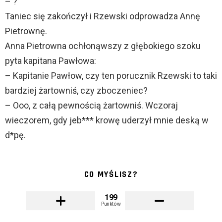
– ?
Taniec się zakończył i Rzewski odprowadza Annę
Pietrownę.
Anna Pietrowna ochłonąwszy z głębokiego szoku
pyta kapitana Pawłowa:
– Kapitanie Pawłow, czy ten porucznik Rzewski to taki
bardziej żartowniś, czy zboczeniec?
– Ooo, z całą pewnością żartowniś. Wczoraj
wieczorem, gdy jeb*** krowę uderzył mnie deską w
d*pę.
CO MYŚLISZ?
199
Punktów