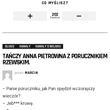
CO MYŚLISZ?
202
Punktów
DŁUGIE
KAWAŁY
KAWAŁY O WOJSKU
TAŃCZY ANNA PIETROWNA Z PORUCZNIKIEM
RZEWSKIM.
przez
MARCIN
– Panie poruczniku, jak Pan spędził wczorajszy
wieczór?
– Jeb*** krowę.