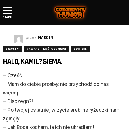
Menu
przez
MARCIN
,
,
KAWAŁY
KAWAŁY O MĘŻCZYZNACH
KRÓTKIE
HALO, KAMIL? SIEMA.
– Cześć.
– Mam do ciebie prośbę: nie przychodź do nas
więcej!
– Dlaczego?!
– Po twojej ostatniej wizycie srebrne łyżeczki nam
zginęły.
– Jak Boga kocham, ja ich nie ukradłem!