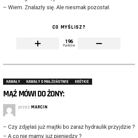
– Wiem. Znalazły się. Ale niesmak pozostał.
CO MYŚLISZ?
196
Punktów
KAWAŁY
KAWAŁY O MAŁŻEŃSTWIE
KRÓTKIE
MĄŻ MÓWI DO ŻONY:
przez
MARCIN
– Czy zdjęłaś już majtki bo zaraz hydraulik przyjdzie ?
– A co nie mamy już pieniędzy ?