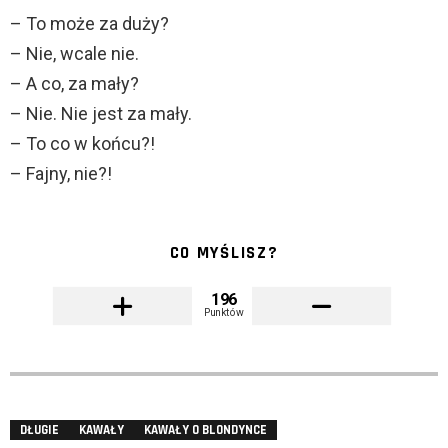
– To może za duży?
– Nie, wcale nie.
– A co, za mały?
– Nie. Nie jest za mały.
– To co w końcu?!
– Fajny, nie?!
CO MYŚLISZ?
196
Punktów
DŁUGIE
KAWAŁY
KAWAŁY O BLONDYNCE