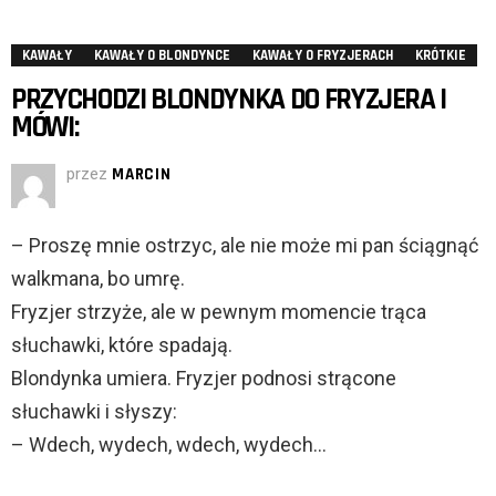
KAWAŁY
KAWAŁY O BLONDYNCE
KAWAŁY O FRYZJERACH
KRÓTKIE
PRZYCHODZI BLONDYNKA DO FRYZJERA I
MÓWI:
przez
MARCIN
– Proszę mnie ostrzyc, ale nie może mi pan ściągnąć
walkmana, bo umrę.
Fryzjer strzyże, ale w pewnym momencie trąca
słuchawki, które spadają.
Blondynka umiera. Fryzjer podnosi strącone
słuchawki i słyszy:
– Wdech, wydech, wdech, wydech…