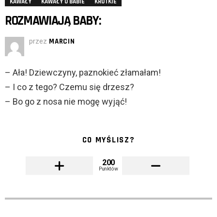
KAWAŁY
KAWAŁY O BABIE
KRÓTKIE
ROZMAWIAJĄ BABY:
przez
MARCIN
– Ała! Dziewczyny, paznokieć złamałam!
– I co z tego? Czemu się drzesz?
– Bo go z nosa nie mogę wyjąć!
CO MYŚLISZ?
200
Punktów