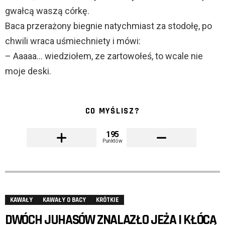
gwałcą waszą córkę.
Baca przerażony biegnie natychmiast za stodołę, po
chwili wraca uśmiechniety i mówi:
– Aaaaa… wiedziołem, ze zartowołeś, to wcale nie
moje deski.
CO MYŚLISZ?
195
Punktów
KAWAŁY
KAWAŁY O BACY
KRÓTKIE
DWÓCH JUHASÓW ZNALAZŁO JEŻA I KŁÓCĄ