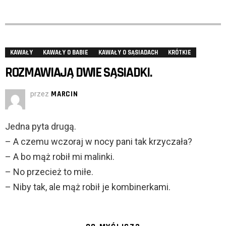
KAWAŁY
KAWAŁY O BABIE
KAWAŁY O SĄSIADACH
KRÓTKIE
ROZMAWIAJĄ DWIE SĄSIADKI.
przez
MARCIN
Jedna pyta drugą.
– A czemu wczoraj w nocy pani tak krzyczała?
– A bo mąż robił mi malinki.
– No przecież to miłe.
– Niby tak, ale mąż robił je kombinerkami.