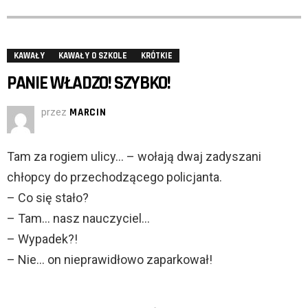
KAWAŁY
KAWAŁY O SZKOLE
KRÓTKIE
PANIE WŁADZO! SZYBKO!
przez
MARCIN
Tam za rogiem ulicy… – wołają dwaj zadyszani
chłopcy do przechodzącego policjanta.
– Co się stało?
– Tam… nasz nauczyciel…
– Wypadek?!
– Nie… on nieprawidłowo zaparkował!