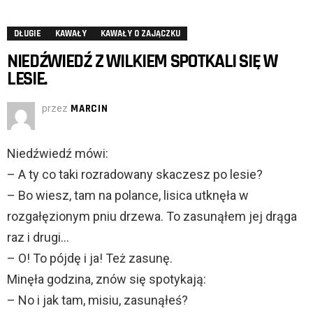
DŁUGIE
KAWAŁY
KAWAŁY O ZAJĄCZKU
NIEDŹWIEDŹ Z WILKIEM SPOTKALI SIĘ W
LESIE.
przez
MARCIN
Niedźwiedź mówi:
– A ty co taki rozradowany skaczesz po lesie?
– Bo wiesz, tam na polance, lisica utknęła w
rozgałęzionym pniu drzewa. To zasunąłem jej drąga
raz i drugi…
– O! To pójdę i ja! Też zasunę.
Minęła godzina, znów się spotykają:
– No i jak tam, misiu, zasunąłeś?