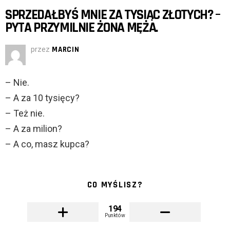
SPRZEDAŁBYŚ MNIE ZA TYSIĄC ZŁOTYCH? –
PYTA PRZYMILNIE ŻONA MĘŻA.
przez
MARCIN
– Nie.
– A za 10 tysięcy?
– Też nie.
– A za milion?
– A co, masz kupca?
CO MYŚLISZ?
194
Punktów