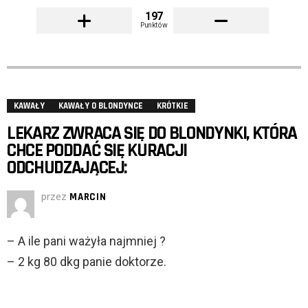
197
Punktów
KAWAŁY
KAWAŁY O BLONDYNCE
KRÓTKIE
LEKARZ ZWRACA SIĘ DO BLONDYNKI, KTÓRA
CHCE PODDAĆ SIĘ KURACJI
ODCHUDZAJĄCEJ:
przez
MARCIN
– A ile pani ważyła najmniej ?
– 2 kg 80 dkg panie doktorze.