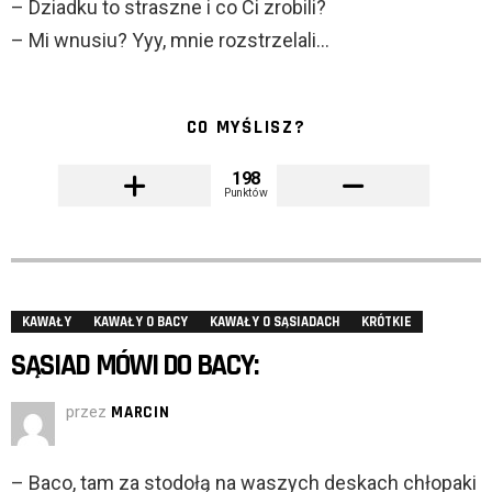
– Dziadku to straszne i co Ci zrobili?
– Mi wnusiu? Yyy, mnie rozstrzelali…
CO MYŚLISZ?
198
Punktów
KAWAŁY
KAWAŁY O BACY
KAWAŁY O SĄSIADACH
KRÓTKIE
SĄSIAD MÓWI DO BACY:
przez
MARCIN
– Baco, tam za stodołą na waszych deskach chłopaki