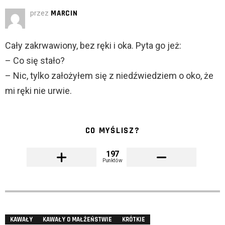
przez
MARCIN
Cały zakrwawiony, bez ręki i oka. Pyta go jeż:
– Co się stało?
– Nic, tylko założyłem się z niedźwiedziem o oko, że
mi ręki nie urwie.
CO MYŚLISZ?
197
Punktów
KAWAŁY
KAWAŁY O MAŁŻEŃSTWIE
KRÓTKIE