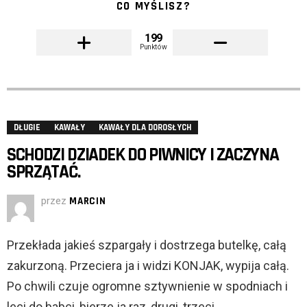
CO MYŚLISZ?
199
Punktów
DŁUGIE
KAWAŁY
KAWAŁY DLA DOROSŁYCH
SCHODZI DZIADEK DO PIWNICY I ZACZYNA
SPRZĄTAĆ.
przez
MARCIN
Przekłada jakieś szpargały i dostrzega butelkę, całą
zakurzoną. Przeciera ja i widzi KONJAK, wypija całą.
Po chwili czuje ogromne sztywnienie w spodniach i
leci do babci, bierze ja raz, drugi, trzeci.