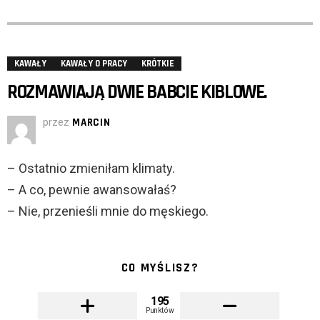
KAWAŁY
KAWAŁY O PRACY
KRÓTKIE
ROZMAWIAJĄ DWIE BABCIE KIBLOWE.
przez
MARCIN
– Ostatnio zmieniłam klimaty.
– A co, pewnie awansowałaś?
– Nie, przenieśli mnie do męskiego.
CO MYŚLISZ?
195
Punktów