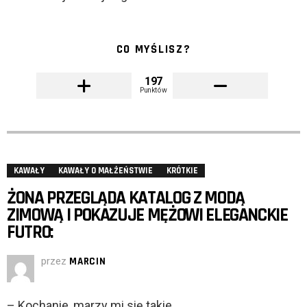
CO MYŚLISZ?
197
Punktów
KAWAŁY
KAWAŁY O MAŁŻEŃSTWIE
KRÓTKIE
ŻONA PRZEGLĄDA KATALOG Z MODĄ
ZIMOWĄ I POKAZUJE MĘŻOWI ELEGANCKIE
FUTRO:
przez
MARCIN
– Kochanie, marzy mi się takie…