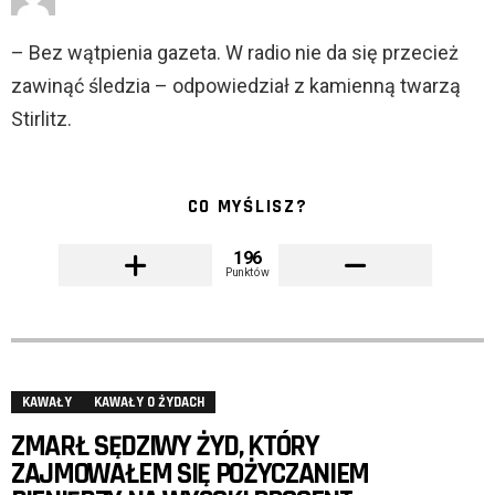
– Bez wątpienia gazeta. W radio nie da się przecież
zawinąć śledzia – odpowiedział z kamienną twarzą
Stirlitz.
CO MYŚLISZ?
196
Punktów
KAWAŁY
KAWAŁY O ŻYDACH
ZMARŁ SĘDZIWY ŻYD, KTÓRY
ZAJMOWAŁEM SIĘ POŻYCZANIEM