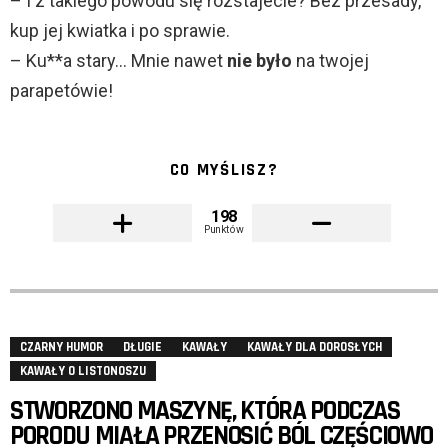
– I z takiego powodu się rozstajecie? Bez przesady,
kup jej kwiatka i po sprawie.
– Ku**a stary… Mnie nawet
nie było
na twojej
parapetówie!
CO MYŚLISZ?
198
Punktów
CZARNY HUMOR
DŁUGIE
KAWAŁY
KAWAŁY DLA DOROSŁYCH
KAWAŁY O LISTONOSZU
STWORZONO MASZYNĘ, KTÓRA PODCZAS
PORODU MIAŁA PRZENOSIĆ BÓL CZĘŚCIOWO