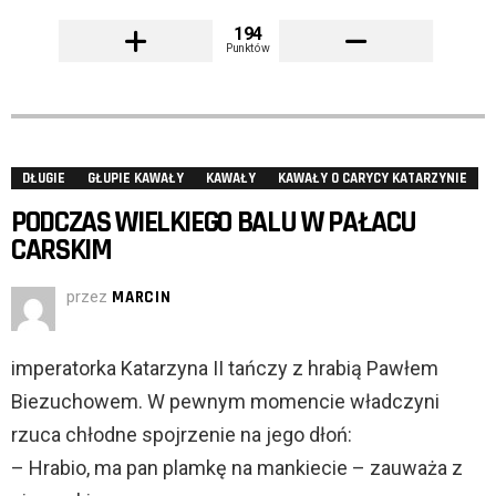
194
Punktów
DŁUGIE
GŁUPIE KAWAŁY
KAWAŁY
KAWAŁY O CARYCY KATARZYNIE
PODCZAS WIELKIEGO BALU W PAŁACU
CARSKIM
przez
MARCIN
imperatorka Katarzyna II tańczy z hrabią Pawłem
Biezuchowem. W pewnym momencie władczyni
rzuca chłodne spojrzenie na jego dłoń:
– Hrabio, ma pan plamkę na mankiecie – zauważa z