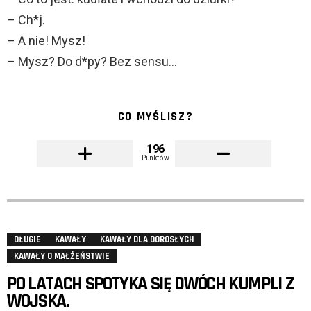
– Ch*j.
– A nie! Mysz!
– Mysz? Do d*py? Bez sensu…
CO MYŚLISZ?
196
Punktów
DŁUGIE
KAWAŁY
KAWAŁY DLA DOROSŁYCH
KAWAŁY O MAŁŻEŃSTWIE
PO LATACH SPOTYKA SIĘ DWÓCH KUMPLI Z
WOJSKA.