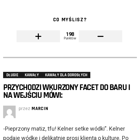
CO MYŚLISZ?
198
Punktów
DŁUGIE
KAWAŁY
KAWAŁY DLA DOROSŁYCH
PRZYCHODZI WKURZONY FACET DO BARU I
NA WEJŚCIU MÓWI:
przez
MARCIN
-Pieprzony matiz, tfu! Kelner setke wódki”. Kelner
podaje wódkę i delikatnie prosi klienta o kulturę. Po