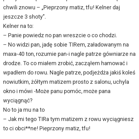
chwili znowu – „Pieprzony matiz, tfu! Kelner daj
jeszcze 3 shoty”.
Kelner na to:
– Panie powiedz no pan wreszcie o co chodzi.
– No widzi pan, jadę sobie TIRem, załadowanym na
maxa-40 ton, rozumie pan-i nagle patrze gówniarze na
drodze. To co miałem zrobić, zacząłem hamować i
wpadłem do rowu. Nagle patrze, podjeżdża jakiś koleś
nowiutkim, żółtym matizem prosto z salonu, uchyla
okno i mówi -Może panu pomóc, może pana
wyciągnąć?
No to ja mu na to
– Jak mi tego TIRa tym matizem z rowu wyciągniesz
to ci obci**ne! Pieprzony matiz, tfu!