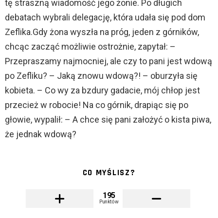
tę straszną wiadomość jego żonie. Po długich
debatach wybrali delegację, która udała się pod dom
Zeflika.Gdy żona wyszła na próg, jeden z górników,
chcąc zacząć możliwie ostrożnie, zapytał: –
Przepraszamy najmocniej, ale czy to pani jest wdową
po Zefliku? – Jaką znowu wdową?! – oburzyła się
kobieta. – Co wy za bzdury gadacie, mój chłop jest
przecież w robocie! Na co górnik, drapiąc się po
głowie, wypalił: – A chce się pani założyć o kista piwa,
że jednak wdową?
CO MYŚLISZ?
195
Punktów