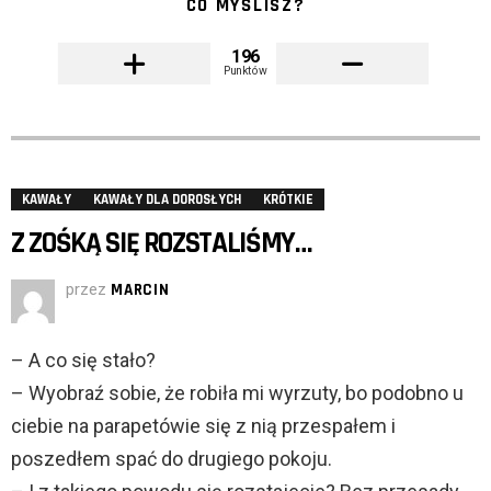
CO MYŚLISZ?
196
Punktów
KAWAŁY
KAWAŁY DLA DOROSŁYCH
KRÓTKIE
Z ZOŚKĄ SIĘ ROZSTALIŚMY…
przez
MARCIN
– A co się stało?
– Wyobraź sobie, że robiła mi wyrzuty, bo podobno u
ciebie na parapetówie się z nią przespałem i
poszedłem spać do drugiego pokoju.