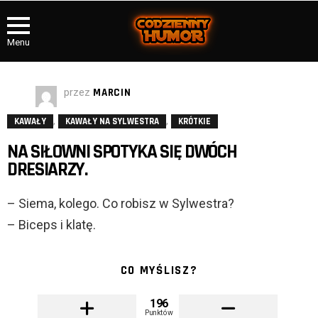
Menu
przez
MARCIN
,
,
KAWAŁY
KAWAŁY NA SYLWESTRA
KRÓTKIE
NA SIŁOWNI SPOTYKA SIĘ DWÓCH
DRESIARZY.
– Siema, kolego. Co robisz w Sylwestra?
– Biceps i klatę.
CO MYŚLISZ?
196
Punktów