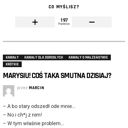
CO MYŚLISZ?
197
Punktów
KAWAŁY
KAWAŁY DLA DOROSŁYCH
KAWAŁY O MAŁŻEŃSTWIE
KRÓTKIE
MARYSIU! COŚ TAKA SMUTNA DZISIAJ?
przez
MARCIN
– A bo stary odszedł ode mnie…
– No i ch*j z nim!
– W tym właśnie problem…