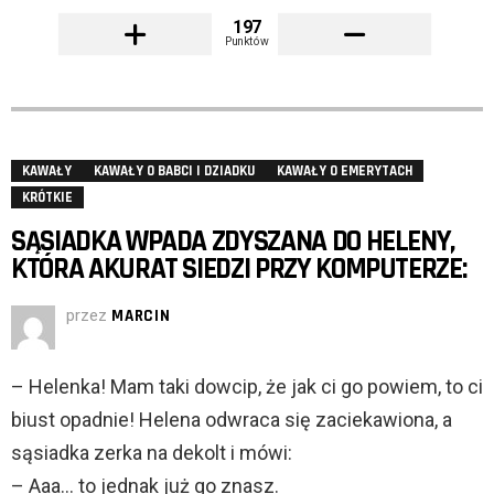
197
Punktów
KAWAŁY
KAWAŁY O BABCI I DZIADKU
KAWAŁY O EMERYTACH
KRÓTKIE
SĄSIADKA WPADA ZDYSZANA DO HELENY,
KTÓRA AKURAT SIEDZI PRZY KOMPUTERZE:
przez
MARCIN
– Helenka! Mam taki dowcip, że jak ci go powiem, to ci
biust opadnie! Helena odwraca się zaciekawiona, a
sąsiadka zerka na dekolt i mówi:
– Aaa… to jednak już go znasz.