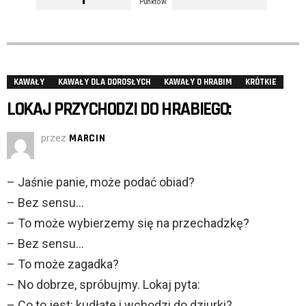
Punktów
KAWAŁY
KAWAŁY DLA DOROSŁYCH
KAWAŁY O HRABIM
KRÓTKIE
LOKAJ PRZYCHODZI DO HRABIEGO:
przez
MARCIN
– Jaśnie panie, może podać obiad?
– Bez sensu…
– To może wybierzemy się na przechadzkę?
– Bez sensu…
– To może zagadka?
– No dobrze, spróbujmy. Lokaj pyta:
– Co to jest: kudłate i wchodzi do dziurki?