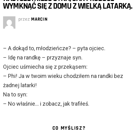
WYMKNĄĆ SIĘ Z DOMU Z WIELKĄ LATARKĄ.
przez
MARCIN
– A dokąd to, młodzieńcze? – pyta ojciec.
– Idę na randkę – przyznaje syn.
Ojciec uśmiecha się z przekąsem:
– Phi! Ja w twoim wieku chodziłem na randki bez
żadnej latarki!
Na to syn:
– No właśnie… i zobacz, jak trafiłeś.
CO MYŚLISZ?