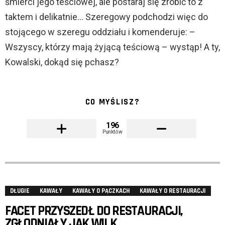
śmierci jego teściowej, ale postaraj się zrobić to z
taktem i delikatnie… Szeregowy podchodzi więc do
stojącego w szeregu oddziału i komenderuje: –
Wszyscy, którzy mają żyjącą teściową – wystąp! A ty,
Kowalski, dokąd się pchasz?
CO MYŚLISZ?
196
Punktów
DŁUGIE
KAWAŁY
KAWAŁY O PĄCZKACH
KAWAŁY O RESTAURACJI
FACET PRZYSZEDŁ DO RESTAURACJI,
ZGŁODNIAŁY JAK WILK.