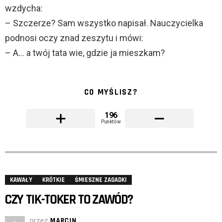
wzdycha:
– Szczerze? Sam wszystko napisał. Nauczycielka
podnosi oczy znad zeszytu i mówi:
– A… a twój tata wie, gdzie ja mieszkam?
CO MYŚLISZ?
196
Punktów
KAWAŁY
KRÓTKIE
ŚMIESZNE ZAGADKI
CZY TIK-TOKER TO ZAWÓD?
przez
MARCIN