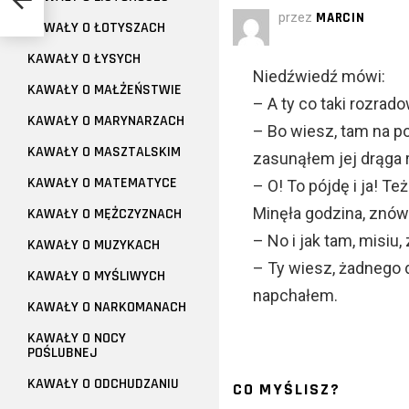
przez
MARCIN
KAWAŁY O ŁOTYSZACH
KAWAŁY O ŁYSYCH
Niedźwiedź mówi:
KAWAŁY O MAŁŻEŃSTWIE
– A ty co taki rozrad
KAWAŁY O MARYNARZACH
– Bo wiesz, tam na po
KAWAŁY O MASZTALSKIM
zasunąłem jej drąga r
KAWAŁY O MATEMATYCE
– O! To pójdę i ja! Te
Minęła godzina, znów 
KAWAŁY O MĘŻCZYZNACH
– No i jak tam, misiu
KAWAŁY O MUZYKACH
– Ty wiesz, żadnego d
KAWAŁY O MYŚLIWYCH
napchałem.
KAWAŁY O NARKOMANACH
KAWAŁY O NOCY
POŚLUBNEJ
KAWAŁY O ODCHUDZANIU
CO MYŚLISZ?