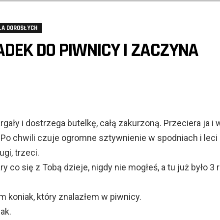
LA DOROSŁYCH
ADEK DO PIWNICY I ZACZYNA
gały i dostrzega butelkę, całą zakurzoną. Przeciera ja i 
 Po chwili czuje ogromne sztywnienie w spodniach i leci
ugi, trzeci.
y co się z Tobą dzieje, nigdy nie mogłeś, a tu już było 3 
m koniak, który znalazłem w piwnicy.
ak.