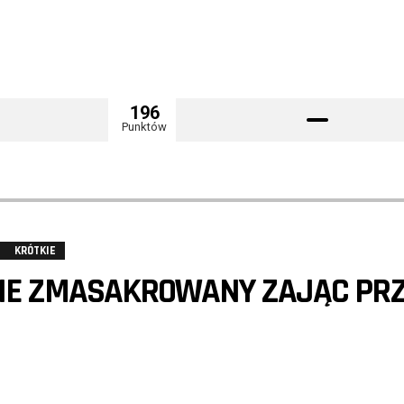
196
Punktów
KRÓTKIE
NIE ZMASAKROWANY ZAJĄC PR