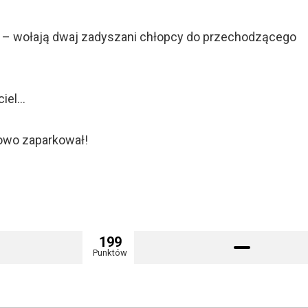
… – wołają dwaj zadyszani chłopcy do przechodzącego
ciel…
owo zaparkował!
199
Punktów