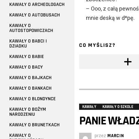
KAWAŁY O ARCHEOLOGACH
– Ooo, z całą pewnoś
KAWAŁY O AUTOBUSACH
mnie deską w d*pę.
KAWAŁY O
AUTOSTOPOWICZACH
KAWAŁY O BABCI I
CO MYŚLISZ?
DZIADKU
KAWAŁY O BABIE
KAWAŁY O BACY
KAWAŁY O BAJKACH
KAWAŁY O BANKACH
KAWAŁY O BLONDYNCE
KAWAŁY
KAWAŁY O SZKOLE
KAWAŁY O BOŻYM
NARODZENIU
PANIE WŁADZ
KAWAŁY O BRUNETKACH
KAWAŁY O
przez
MARCIN