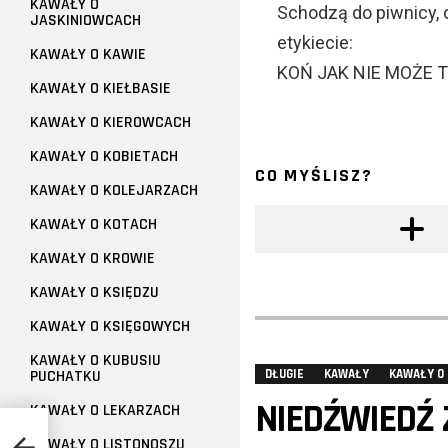
KAWAŁY O
Schodzą do piwnicy, d
JASKINIOWCACH
etykiecie:
KAWAŁY O KAWIE
KOŃ JAK NIE MOŻE T
KAWAŁY O KIEŁBASIE
KAWAŁY O KIEROWCACH
KAWAŁY O KOBIETACH
CO MYŚLISZ?
KAWAŁY O KOLEJARZACH
KAWAŁY O KOTACH
KAWAŁY O KROWIE
KAWAŁY O KSIĘDZU
KAWAŁY O KSIĘGOWYCH
KAWAŁY O KUBUSIU
PUCHATKU
DŁUGIE
KAWAŁY
KAWAŁY O
NIEDŹWIEDŹ Z
KAWAŁY O LEKARZACH
KAWAŁY O LISTONOSZU