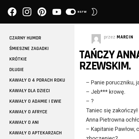
facebook
instagram
pinterest
youtube
PRZEŁĄCZ
NSFW
SKÓRKĘ
przez
MARCIN
CZARNY HUMOR
ŚMIESZNE ZAGADKI
TAŃCZY ANN
KRÓTKIE
RZEWSKIM.
DŁUGIE
KAWAŁY O 4 PORACH ROKU
– Panie poruczniku, 
KAWAŁY DLA DZIECI
– Jeb*** krowę.
– ?
KAWAŁY O ADAMIE I EWIE
Taniec się zakończył
KAWAŁY O AFRYCE
Anna Pietrowna ochł
KAWAŁY O ANI
– Kapitanie Pawłow, c
KAWAŁY O APTEKARZACH
zboczeniec?