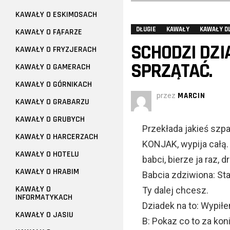
KAWAŁY O ESKIMOSACH
DŁUGIE
KAWAŁY
KAWAŁY D
KAWAŁY O FĄFARZE
SCHODZI DZI
KAWAŁY O FRYZJERACH
SPRZĄTAĆ.
KAWAŁY O GAMERACH
KAWAŁY O GÓRNIKACH
przez
MARCIN
KAWAŁY O GRABARZU
KAWAŁY O GRUBYCH
Przekłada jakieś szpar
KAWAŁY O HARCERZACH
KONJAK, wypija całą.
KAWAŁY O HOTELU
babci, bierze ja raz, dr
KAWAŁY O HRABIM
Babcia zdziwiona: Star
KAWAŁY O
Ty dalej chcesz.
INFORMATYKACH
Dziadek na to: Wypiłe
KAWAŁY O JASIU
B: Pokaz co to za koni