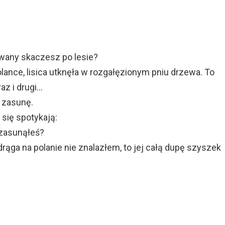
owany skaczesz po lesie?
lance, lisica utknęła w rozgałęzionym pniu drzewa. To
az i drugi…
ż zasunę.
się spotykają:
, zasunąłeś?
rąga na polanie nie znalazłem, to jej całą dupę szyszek