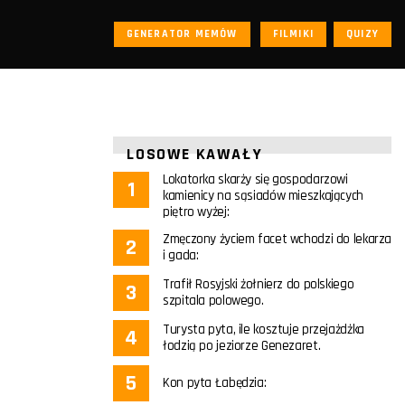
GENERATOR MEMÓW
FILMIKI
QUIZY
LOSOWE KAWAŁY
Lokatorka skarży się gospodarzowi
kamienicy na sąsiadów mieszkających
piętro wyżej:
Zmęczony życiem facet wchodzi do lekarza
i gada:
Trafił Rosyjski żołnierz do polskiego
szpitala polowego.
Turysta pyta, ile kosztuje przejażdżka
łodzią po jeziorze Genezaret.
Kon pyta Łabędzia: