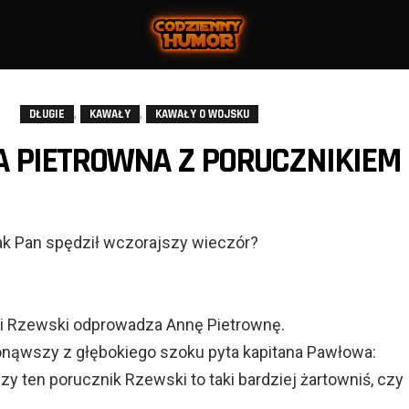
,
,
DŁUGIE
KAWAŁY
KAWAŁY O WOJSKU
A PIETROWNA Z PORUCZNIKIEM
jak Pan spędził wczorajszy wieczór?
 i Rzewski odprowadza Annę Pietrownę.
onąwszy z głębokiego szoku pyta kapitana Pawłowa:
zy ten porucznik Rzewski to taki bardziej żartowniś, czy