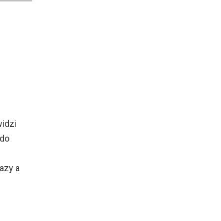
widzi
 do
razy a