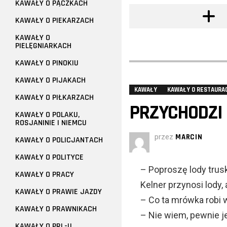
KAWAŁY O PĄCZKACH
KAWAŁY O PIEKARZACH
KAWAŁY O
PIELĘGNIARKACH
KAWAŁY O PINOKIU
KAWAŁY O PIJAKACH
KAWAŁY
KAWAŁY O RESTAURA
KAWAŁY O PIŁKARZACH
PRZYCHODZI 
KAWAŁY O POLAKU,
ROSJANINIE I NIEMCU
przez
MARCIN
KAWAŁY O POLICJANTACH
KAWAŁY O POLITYCE
– Poproszę lody tru
KAWAŁY O PRACY
Kelner przynosi lody, 
KAWAŁY O PRAWIE JAZDY
– Co ta mrówka robi 
KAWAŁY O PRAWNIKACH
– Nie wiem, pewnie je
KAWAŁY O PRL-U