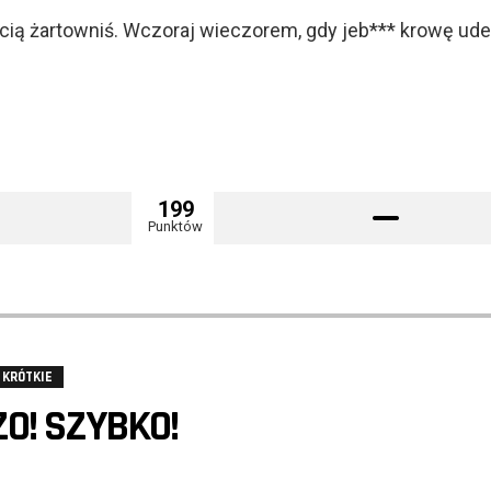
cią żartowniś. Wczoraj wieczorem, gdy jeb*** krowę ude
199
Punktów
KRÓTKIE
O! SZYBKO!