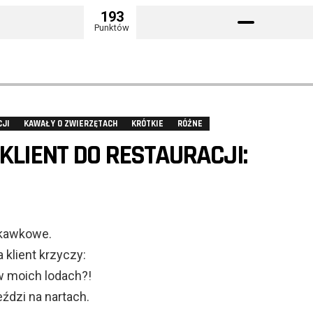
193
Punktów
CJI
KAWAŁY O ZWIERZĘTACH
KRÓTKIE
RÓŻNE
KLIENT DO RESTAURACJI:
skawkowe.
a klient krzyczy:
w moich lodach?!
ździ na nartach.