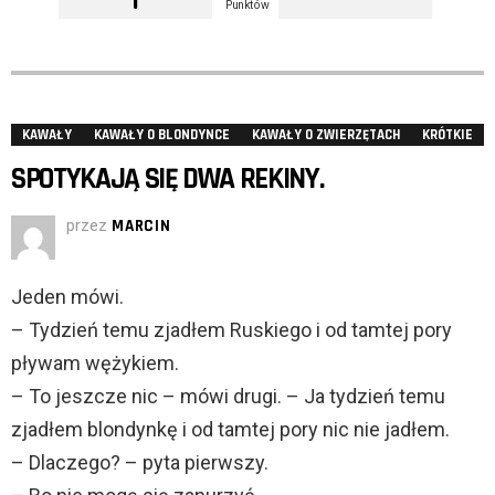
Punktów
KAWAŁY
KAWAŁY O BLONDYNCE
KAWAŁY O ZWIERZĘTACH
KRÓTKIE
SPOTYKAJĄ SIĘ DWA REKINY.
przez
MARCIN
Jeden mówi.
– Tydzień temu zjadłem Ruskiego i od tamtej pory
pływam wężykiem.
– To jeszcze nic – mówi drugi. – Ja tydzień temu
zjadłem blondynkę i od tamtej pory nic nie jadłem.
– Dlaczego? – pyta pierwszy.