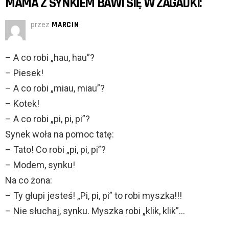
MAMA Z SYNKIEM BAWI SIĘ W ZAGADKI:
przez
MARCIN
– A co robi „hau, hau”?
– Piesek!
– A co robi „miau, miau”?
– Kotek!
– A co robi „pi, pi, pi”?
Synek woła na pomoc tatę:
– Tato! Co robi „pi, pi, pi”?
– Modem, synku!
Na co żona:
– Ty głupi jesteś! „Pi, pi, pi” to robi myszka!!!
– Nie słuchaj, synku. Myszka robi „klik, klik”…