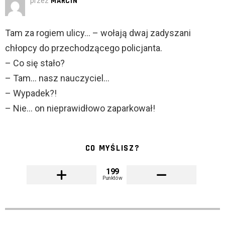
przez
MARCIN
Tam za rogiem ulicy… – wołają dwaj zadyszani
chłopcy do przechodzącego policjanta.
– Co się stało?
– Tam… nasz nauczyciel…
– Wypadek?!
– Nie… on nieprawidłowo zaparkował!
CO MYŚLISZ?
199
Punktów