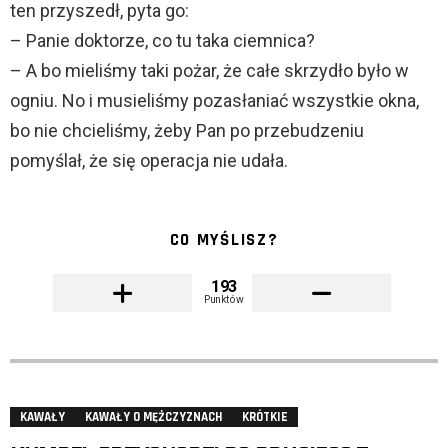
ten przyszedł, pyta go:
– Panie doktorze, co tu taka ciemnica?
– A bo mieliśmy taki pożar, że całe skrzydło było w
ogniu. No i musieliśmy pozasłaniać wszystkie okna,
bo nie chcieliśmy, żeby Pan po przebudzeniu
pomyślał, że się operacja nie udała.
CO MYŚLISZ?
193
Punktów
KAWAŁY
KAWAŁY O MĘŻCZYZNACH
KRÓTKIE