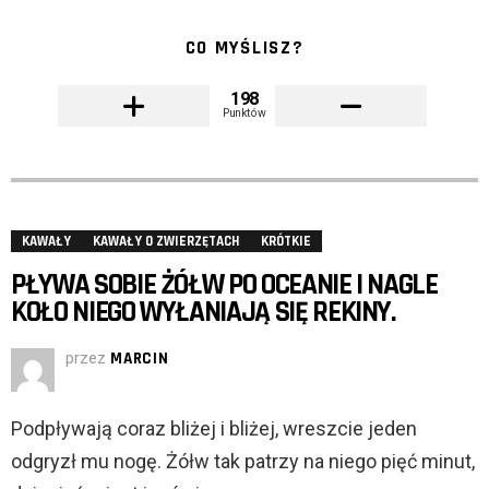
CO MYŚLISZ?
198
Punktów
KAWAŁY
KAWAŁY O ZWIERZĘTACH
KRÓTKIE
PŁYWA SOBIE ŻÓŁW PO OCEANIE I NAGLE
KOŁO NIEGO WYŁANIAJĄ SIĘ REKINY.
przez
MARCIN
Podpływają coraz bliżej i bliżej, wreszcie jeden
odgryzł mu nogę. Żółw tak patrzy na niego pięć minut,