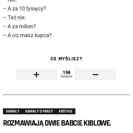
– A za 10 tysięcy?
– Też nie.
– A za milion?
– A co, masz kupca?
CO MYŚLISZ?
194
Punktów
KAWAŁY
KAWAŁY O PRACY
KRÓTKIE
ROZMAWIAJĄ DWIE BABCIE KIBLOWE.