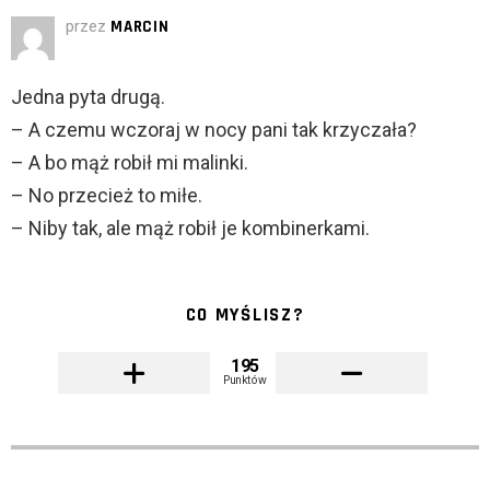
przez
MARCIN
Jedna pyta drugą.
– A czemu wczoraj w nocy pani tak krzyczała?
– A bo mąż robił mi malinki.
– No przecież to miłe.
– Niby tak, ale mąż robił je kombinerkami.
CO MYŚLISZ?
195
Punktów