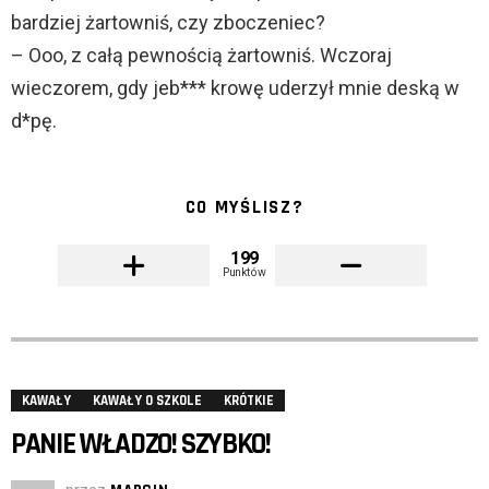
bardziej żartowniś, czy zboczeniec?
– Ooo, z całą pewnością żartowniś. Wczoraj
wieczorem, gdy jeb*** krowę uderzył mnie deską w
d*pę.
CO MYŚLISZ?
199
Punktów
KAWAŁY
KAWAŁY O SZKOLE
KRÓTKIE
PANIE WŁADZO! SZYBKO!