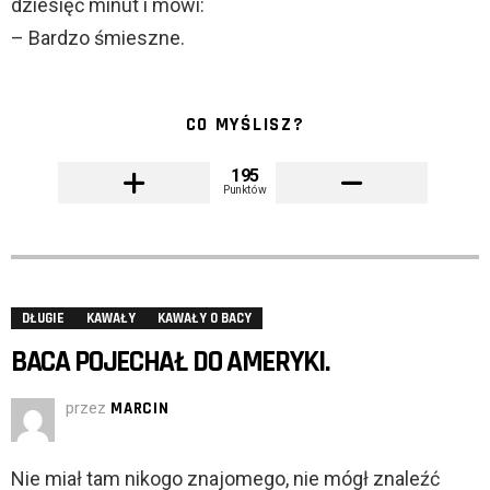
dziesięć minut i mówi:
– Bardzo śmieszne.
CO MYŚLISZ?
195
Punktów
DŁUGIE
KAWAŁY
KAWAŁY O BACY
BACA POJECHAŁ DO AMERYKI.
przez
MARCIN
Nie miał tam nikogo znajomego, nie mógł znaleźć