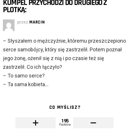
KUMPEL PRZYCHODZI DO DRUGIEGO Z
PLOTKĄ:
przez
MARCIN
– Słyszałem o mężczyźnie, któremu przeszczepiono
serce samobójcy, który się zastrzelił. Potem poznał
jego żonę, ożenił się z nią i po czasie też się
zastrzelił. Co ich łączyło?
– To samo serce?
– Ta sama kobieta…
CO MYŚLISZ?
195
Punktów