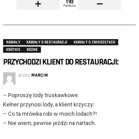
193
Punktów
KAWAŁY
KAWAŁY O RESTAURACJI
KAWAŁY O ZWIERZĘTACH
KRÓTKIE
RÓŻNE
PRZYCHODZI KLIENT DO RESTAURACJI:
przez
MARCIN
– Poproszę lody truskawkowe.
Kelner przynosi lody, a klient krzyczy:
– Co ta mrówka robi w moich lodach?!
– Nie wiem, pewnie jeździ na nartach.