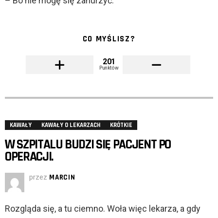
– Bo nie mogę się zanurzyć.
CO MYŚLISZ?
201
Punktów
KAWAŁY
KAWAŁY O LEKARZACH
KRÓTKIE
W SZPITALU BUDZI SIĘ PACJENT PO
OPERACJI.
przez
MARCIN
Rozgląda się, a tu ciemno. Woła więc lekarza, a gdy