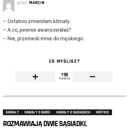
przez
MARCIN
– Ostatnio zmieniłam klimaty.
– A co, pewnie awansowałaś?
– Nie, przenieśli mnie do męskiego.
CO MYŚLISZ?
195
Punktów
KAWAŁY
KAWAŁY O BABIE
KAWAŁY O SĄSIADACH
KRÓTKIE
ROZMAWIAJĄ DWIE SĄSIADKI.