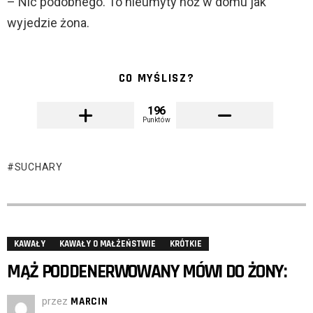
– Nic podobnego. To nieumyty nóż w domu jak
wyjedzie żona.
CO MYŚLISZ?
196
Punktów
SUCHARY
KAWAŁY
KAWAŁY O MAŁŻEŃSTWIE
KRÓTKIE
MĄŻ PODDENERWOWANY MÓWI DO ŻONY:
przez
MARCIN