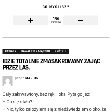
CO MYŚLISZ?
196
Punktów
KAWAŁY
KAWAŁY O ZAJĄCZKU
KRÓTKIE
IDZIE TOTALNIE ZMASAKROWANY ZAJĄC
PRZEZ LAS.
przez
MARCIN
Cały zakrwawiony, bez ręki i oka. Pyta go jeż:
– Co się stało?
– Nic, tylko założyłem się z niedźwiedziem o oko, że