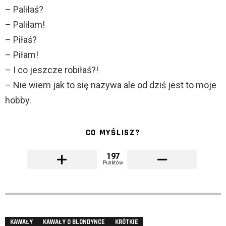
– Paliłaś?
– Paliłam!
– Piłaś?
– Piłam!
– I co jeszcze robiłaś?!
– Nie wiem jak to się nazywa ale od dziś jest to moje
hobby.
CO MYŚLISZ?
197
Punktów
KAWAŁY
KAWAŁY O BLONDYNCE
KRÓTKIE