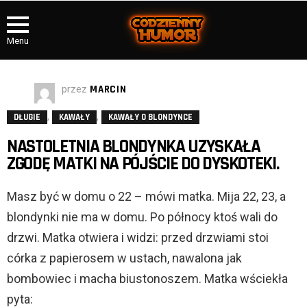
Menu
przez
MARCIN
,
,
DŁUGIE
KAWAŁY
KAWAŁY O BLONDYNCE
NASTOLETNIA BLONDYNKA UZYSKAŁA
ZGODĘ MATKI NA PÓJŚCIE DO DYSKOTEKI.
Masz być w domu o 22 – mówi matka. Mija 22, 23, a
blondynki nie ma w domu. Po północy ktoś wali do
drzwi. Matka otwiera i widzi: przed drzwiami stoi
córka z papierosem w ustach, nawalona jak
bombowiec i macha biustonoszem. Matka wściekła
pyta: