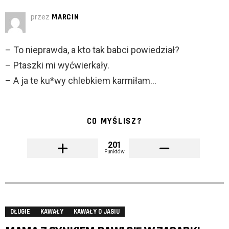
przez
MARCIN
– To nieprawda, a kto tak babci powiedział?
– Ptaszki mi wyćwierkały.
– A ja te ku*wy chlebkiem karmiłam…
CO MYŚLISZ?
201
Punktów
DŁUGIE
KAWAŁY
KAWAŁY O JASIU