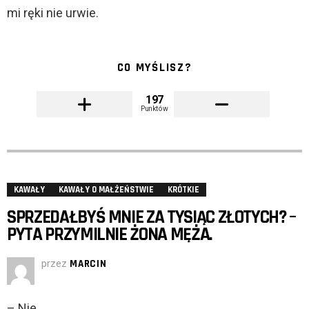
mi ręki nie urwie.
CO MYŚLISZ?
197
Punktów
KAWAŁY
KAWAŁY O MAŁŻEŃSTWIE
KRÓTKIE
SPRZEDAŁBYŚ MNIE ZA TYSIĄC ZŁOTYCH? –
PYTA PRZYMILNIE ŻONA MĘŻA.
przez
MARCIN
– Nie.