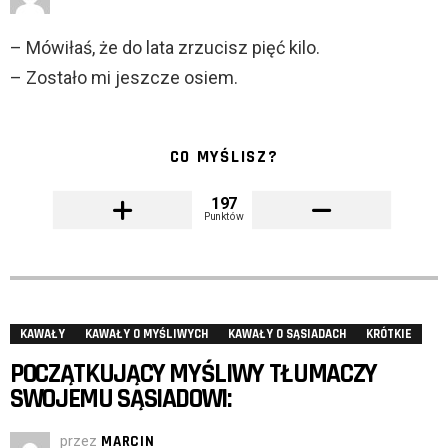
– Mówiłaś, że do lata zrzucisz pięć kilo.
– Zostało mi jeszcze osiem.
CO MYŚLISZ?
197
Punktów
KAWAŁY
KAWAŁY O MYŚLIWYCH
KAWAŁY O SĄSIADACH
KRÓTKIE
POCZĄTKUJĄCY MYŚLIWY TŁUMACZY
SWOJEMU SĄSIADOWI:
przez
MARCIN