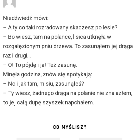
Niedźwiedź mówi:
– A ty co taki rozradowany skaczesz po lesie?
– Bo wiesz, tam na polance, lisica utknęła w
rozgałęzionym pniu drzewa. To zasunąłem jej drąga
raz i drugi…
– O! To pójdę i ja! Też zasunę.
Minęła godzina, znów się spotykają:
– No i jak tam, misiu, zasunąłeś?
– Ty wiesz, żadnego drąga na polanie nie znalazłem,
to jej całą dupę szyszek napchałem.
CO MYŚLISZ?