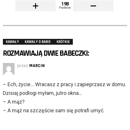
198
Punktów
KAWAŁY
KAWAŁY O BABIE
KRÓTKIE
ROZMAWIAJĄ DWIE BABECZKI:
przez
MARCIN
– Ech, życie… Wracasz z pracy i zapieprzasz w domu.
Dzisiaj podłogi myłam, jutro okna…
– A mąż?
– A mąż na szczęście sam się potrafi umyć.