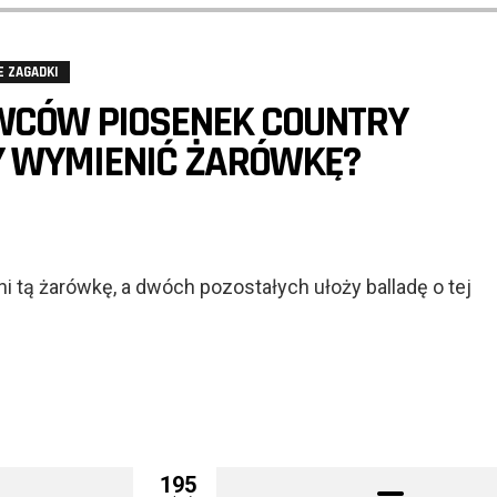
E ZAGADKI
WCÓW PIOSENEK COUNTRY
Y WYMIENIĆ ŻARÓWKĘ?
i tą żarówkę, a dwóch pozostałych ułoży balladę o tej
195