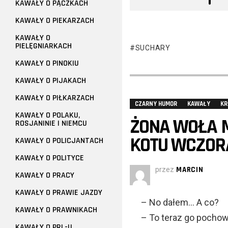
KAWAŁY O PĄCZKACH
KAWAŁY O PIEKARZACH
KAWAŁY O
PIELĘGNIARKACH
SUCHARY
KAWAŁY O PINOKIU
KAWAŁY O PIJAKACH
KAWAŁY O PIŁKARZACH
CZARNY HUMOR
KAWAŁY
KR
KAWAŁY O POLAKU,
ŻONA WOŁA M
ROSJANINIE I NIEMCU
KOTU WCZOR
KAWAŁY O POLICJANTACH
KAWAŁY O POLITYCE
przez
MARCIN
KAWAŁY O PRACY
KAWAŁY O PRAWIE JAZDY
– No dałem… A co?
KAWAŁY O PRAWNIKACH
– To teraz go pochow
KAWAŁY O PRL-U