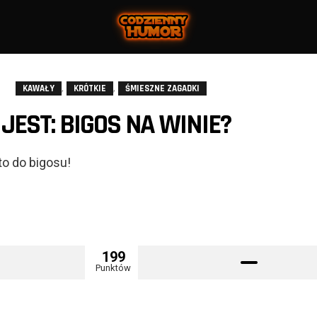
,
,
KAWAŁY
KRÓTKIE
ŚMIESZNE ZAGADKI
 JEST: BIGOS NA WINIE?
 to do bigosu!
199
Punktów