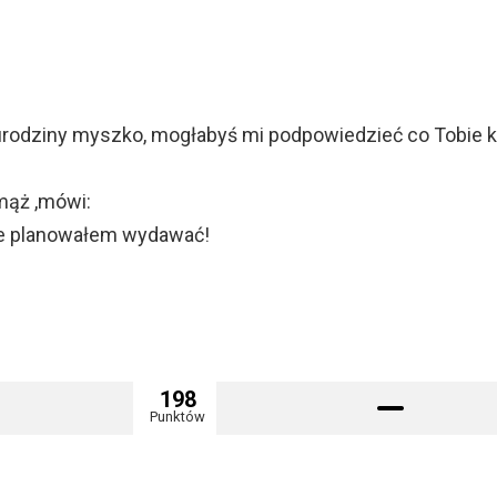
 urodziny myszko, mogłabyś mi podpowiedzieć co Tobie 
 mąż ,mówi:
nie planowałem wydawać!
198
Punktów