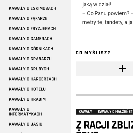
jaką widział!
KAWAŁY O ESKIMOSACH
– Co Panu powiem? –
KAWAŁY O FĄFARZE
metry tej tandety, a j
KAWAŁY O FRYZJERACH
KAWAŁY O GAMERACH
KAWAŁY O GÓRNIKACH
CO MYŚLISZ?
KAWAŁY O GRABARZU
KAWAŁY O GRUBYCH
KAWAŁY O HARCERZACH
KAWAŁY O HOTELU
KAWAŁY O HRABIM
KAWAŁY O
KAWAŁY
KAWAŁY O MAŁŻEŃST
INFORMATYKACH
Z RACJI ZBL
KAWAŁY O JASIU