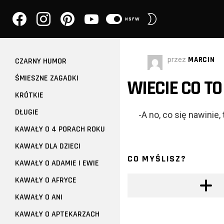
facebook
instagram
pinterest
youtube
PRZEŁĄCZ
NSFW
SKÓRKĘ
przez
MARCIN
CZARNY HUMOR
ŚMIESZNE ZAGADKI
WIECIE CO TO
KRÓTKIE
DŁUGIE
-A no, co się nawinie,
KAWAŁY O 4 PORACH ROKU
KAWAŁY DLA DZIECI
CO MYŚLISZ?
KAWAŁY O ADAMIE I EWIE
KAWAŁY O AFRYCE
KAWAŁY O ANI
KAWAŁY O APTEKARZACH