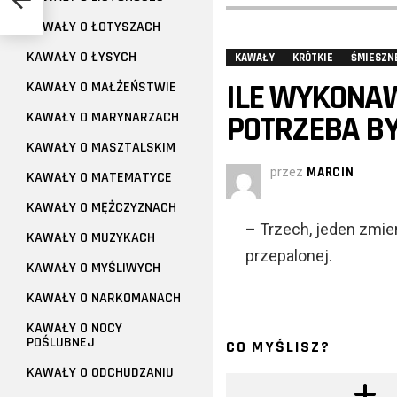
KAWAŁY O ŁOTYSZACH
KAWAŁY O ŁYSYCH
KAWAŁY
KRÓTKIE
ŚMIESZN
ILE WYKONA
KAWAŁY O MAŁŻEŃSTWIE
KAWAŁY O MARYNARZACH
POTRZEBA B
KAWAŁY O MASZTALSKIM
przez
MARCIN
KAWAŁY O MATEMATYCE
KAWAŁY O MĘŻCZYZNACH
– Trzech, jeden zmien
KAWAŁY O MUZYKACH
przepalonej.
KAWAŁY O MYŚLIWYCH
KAWAŁY O NARKOMANACH
KAWAŁY O NOCY
POŚLUBNEJ
CO MYŚLISZ?
KAWAŁY O ODCHUDZANIU