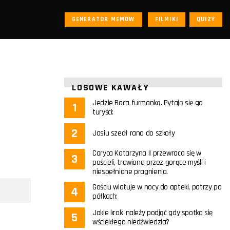
GENERATOR MEMÓW
FILMIKI
QUIZY
LOSOWE KAWAŁY
Jedzie Baca furmanką. Pytają się go
turyści:
Jasiu szedł rano do szkoły
Caryca Katarzyna II przewraca się w
pościeli, trawiona przez gorące myśli i
niespełnione pragnienia.
Gościu wlatuje w nocy do apteki, patrzy po
półkach:
Jakie kroki należy podjąć gdy spotka się
wściekłego niedźwiedzia?