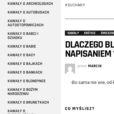
KAWAŁY O ARCHEOLOGACH
SUCHARY
KAWAŁY O AUTOBUSACH
KAWAŁY O
AUTOSTOPOWICZACH
KAWAŁY O BABCI I
KAWAŁY
KRÓTKIE
ŚMIESZN
DZIADKU
DLACZEGO BL
KAWAŁY O BABIE
NAPISANIEM 
KAWAŁY O BACY
KAWAŁY O BAJKACH
przez
MARCIN
KAWAŁY O BANKACH
KAWAŁY O BLONDYNCE
-Bo sama nie wie, od 
KAWAŁY O BOŻYM
NARODZENIU
KAWAŁY O BRUNETKACH
CO MYŚLISZ?
KAWAŁY O