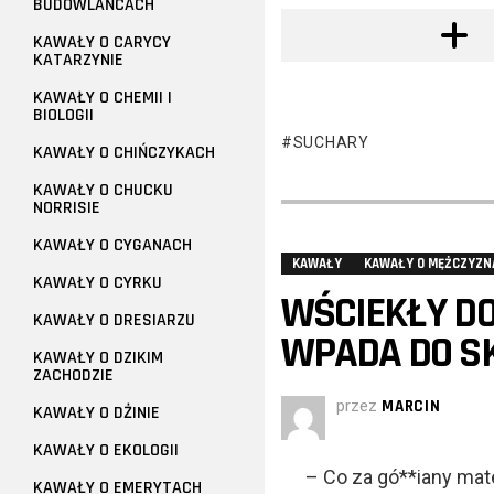
BUDOWLAŃCACH
KAWAŁY O CARYCY
KATARZYNIE
KAWAŁY O CHEMII I
BIOLOGII
SUCHARY
KAWAŁY O CHIŃCZYKACH
KAWAŁY O CHUCKU
NORRISIE
KAWAŁY O CYGANACH
KAWAŁY
KAWAŁY O MĘŻCZYZN
KAWAŁY O CYRKU
WŚCIEKŁY DO
KAWAŁY O DRESIARZU
WPADA DO SK
KAWAŁY O DZIKIM
ZACHODZIE
przez
MARCIN
KAWAŁY O DŻINIE
KAWAŁY O EKOLOGII
– Co za gó**iany mate
KAWAŁY O EMERYTACH