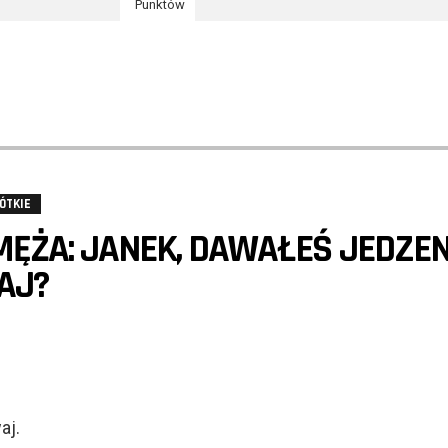
Punktów
ÓTKIE
ĘŻA: JANEK, DAWAŁEŚ JEDZEN
AJ?
aj.