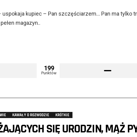
 uspokaja kupiec – Pan szczęściarzem… Pan ma tylko t
a pełen magazyn..
199
Punktów
WIE
KAWAŁY O ROZWODZIE
KRÓTKIE
IŻAJĄCYCH SIĘ URODZIN, MĄŻ P