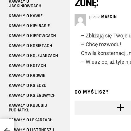
ŻONĘ:
KAWAŁY O
JASKINIOWCACH
KAWAŁY O KAWIE
przez
MARCIN
KAWAŁY O KIEŁBASIE
– Zbliżają się Twoje
KAWAŁY O KIEROWCACH
– Chcę rozwodu!
KAWAŁY O KOBIETACH
Chwila konsternacji,
KAWAŁY O KOLEJARZACH
– Wiesz co, aż tyle 
KAWAŁY O KOTACH
KAWAŁY O KROWIE
KAWAŁY O KSIĘDZU
CO MYŚLISZ?
KAWAŁY O KSIĘGOWYCH
KAWAŁY O KUBUSIU
PUCHATKU
KAWAŁY O LEKARZACH
KAWAŁY O LISTONOSZU