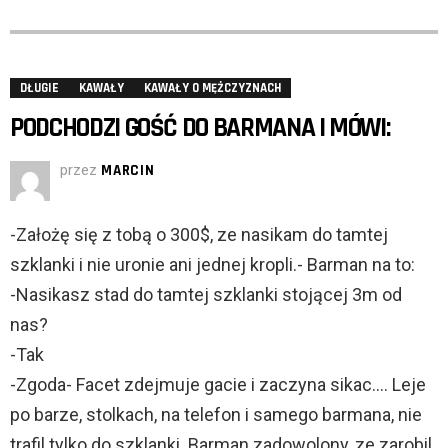
DŁUGIE
KAWAŁY
KAWAŁY O MĘŻCZYZNACH
PODCHODZI GOŚĆ DO BARMANA I MÓWI:
przez
MARCIN
-Założę się z tobą o 300$, ze nasikam do tamtej
szklanki i nie uronie ani jednej kropli.- Barman na to:
-Nasikasz stad do tamtej szklanki stojącej 3m od
nas?
-Tak
-Zgoda- Facet zdejmuje gacie i zaczyna sikac…. Leje
po barze, stolkach, na telefon i samego barmana, nie
trafil tylko do szklanki. Barman zadowolony, ze zarobil