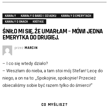
KAWAŁY
KAWAŁY O BABCI I DZIADKU
KAWAŁY O EMERYTACH
KAWAŁY O SNACH
KRÓTKIE
ŚNIŁO MI SIĘ, ŻE UMARŁAM – MÓWI JEDNA
EMERYTKA DO DRUGIEJ.
przez
MARCIN
– I co się wtedy działo?
– Weszłam do nieba, a tam stoi mój Stefan! Lecę do
niego, a on na to: „Spokojnie, spokojnie! Przecież
obiecaliśmy sobie być razem tylko do śmierci!”
CO MYŚLISZ?