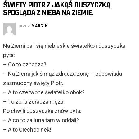
ŚWIĘTY PIOTR Z JAKĄŚ DUSZYCZKĄ
SPOGLĄDA Z NIEBA NA ZIEMIĘ.
przez
MARCIN
Na Ziemi pali się niebieskie światełko i duszyczka
pyta:
– Co to oznacza?
– Na Ziemi jakiś mąż zdradza żonę – odpowiada
zasmucony święty Piotr.
– A to czerwone światełko obok?
– To żona zdradza męża.
Po chwili duszyczka znów pyta:
– A co to za łuna tam w oddali?
– A to Ciechocinek!