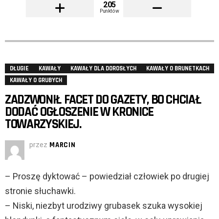
205
Punktów
DŁUGIE
KAWAŁY
KAWAŁY DLA DOROSŁYCH
KAWAŁY O BRUNETKACH
KAWAŁY O GRUBYCH
ZADZWONIŁ FACET DO GAZETY, BO CHCIAŁ
DODAĆ OGŁOSZENIE W KRONICE
TOWARZYSKIEJ.
przez
MARCIN
– Proszę dyktować – powiedział człowiek po drugiej
stronie słuchawki.
– Niski, niezbyt urodziwy grubasek szuka wysokiej