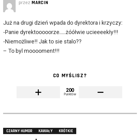
przez
MARCIN
Już na drugi dzień wpada do dyrektora i krzyczy:
-Panie dyrektooooorze…..żóółwie ucieeeekły!!!
-Niemożliwe!! Jak to sie stalo??
– To byl mooooment!!!
CO MYŚLISZ?
200
Punktów
CZARNY HUMOR
KAWAŁY
KRÓTKIE