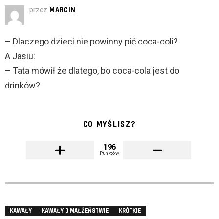
przez
MARCIN
– Dlaczego dzieci nie powinny pić coca-coli?
A Jasiu:
– Tata mówił że dlatego, bo coca-cola jest do
drinków?
CO MYŚLISZ?
196
Punktów
KAWAŁY
KAWAŁY O MAŁŻEŃSTWIE
KRÓTKIE