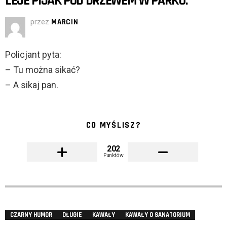
LEJE PIJAK POD DRZEWEM W PARKU.
przez
MARCIN
Policjant pyta:
– Tu można sikać?
– A sikaj pan.
CO MYŚLISZ?
202
Punktów
CZARNY HUMOR
DŁUGIE
KAWAŁY
KAWAŁY O SANATORIUM