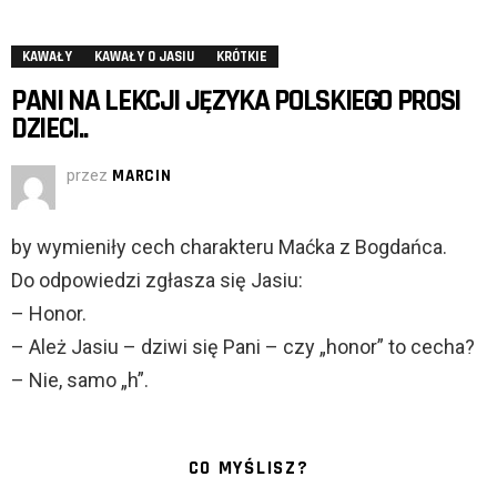
KAWAŁY
KAWAŁY O JASIU
KRÓTKIE
PANI NA LEKCJI JĘZYKA POLSKIEGO PROSI
DZIECI..
przez
MARCIN
by wymieniły cech charakteru Maćka z Bogdańca.
Do odpowiedzi zgłasza się Jasiu:
– Honor.
– Ależ Jasiu – dziwi się Pani – czy „honor” to cecha?
– Nie, samo „h”.
CO MYŚLISZ?