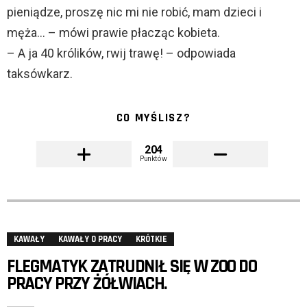
pieniądze, proszę nic mi nie robić, mam dzieci i
męża… – mówi prawie płacząc kobieta.
– A ja 40 królików, rwij trawę! – odpowiada
taksówkarz.
CO MYŚLISZ?
204
Punktów
KAWAŁY
KAWAŁY O PRACY
KRÓTKIE
FLEGMATYK ZATRUDNIŁ SIĘ W ZOO DO
PRACY PRZY ŻÓŁWIACH.