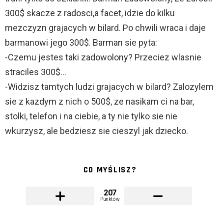
300$ skacze z radosci,a facet, idzie do kilku
mezczyzn grajacych w bilard. Po chwili wraca i daje
barmanowi jego 300$. Barman sie pyta:
-Czemu jestes taki zadowolony? Przeciez wlasnie
straciles 300$…
-Widzisz tamtych ludzi grajacych w bilard? Zalozylem
sie z kazdym z nich o 500$, ze nasikam ci na bar,
stolki, telefon i na ciebie, a ty nie tylko sie nie
wkurzysz, ale bedziesz sie cieszyl jak dziecko.
CO MYŚLISZ?
207
Punktów