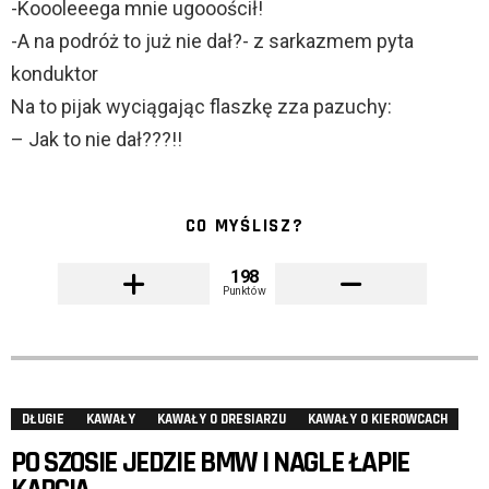
-Koooleeega mnie ugooościł!
-A na podróż to już nie dał?- z sarkazmem pyta
konduktor
Na to pijak wyciągając flaszkę zza pazuchy:
– Jak to nie dał???!!
CO MYŚLISZ?
198
Punktów
DŁUGIE
KAWAŁY
KAWAŁY O DRESIARZU
KAWAŁY O KIEROWCACH
PO SZOSIE JEDZIE BMW I NAGLE ŁAPIE