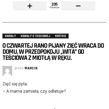
205
Punktów
KAWAŁY
KAWAŁY O TEŚCIOWEJ
KRÓTKIE
O CZWARTEJ RANO PIJANY ZIĘĆ WRACA DO
DOMU, W PRZEDPOKOJU „WITA” GO
TEŚCIOWA Z MIOTŁĄ W RĘKU.
przez
MARCIN
Zięć się pyta:
– A mama zamiata, czy odlatuje?