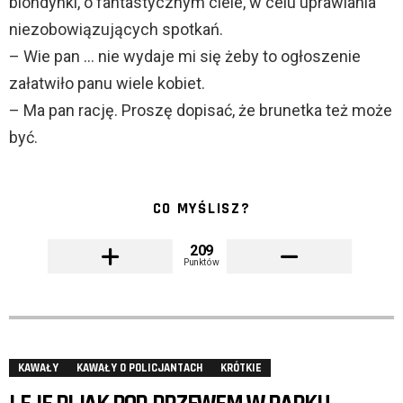
blondynki, o fantastycznym ciele, w celu uprawiania
niezobowiązujących spotkań.
– Wie pan … nie wydaje mi się żeby to ogłoszenie
załatwiło panu wiele kobiet.
– Ma pan rację. Proszę dopisać, że brunetka też może
być.
CO MYŚLISZ?
209
Punktów
KAWAŁY
KAWAŁY O POLICJANTACH
KRÓTKIE