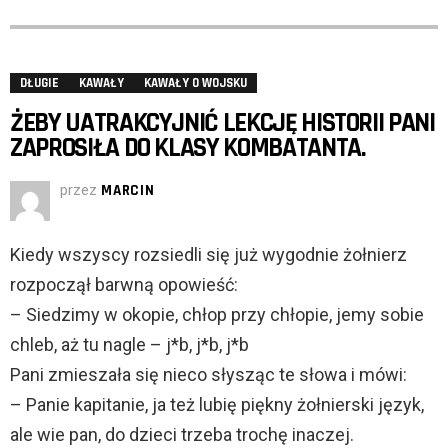
DŁUGIE
KAWAŁY
KAWAŁY O WOJSKU
ŻEBY UATRAKCYJNIĆ LEKCJĘ HISTORII PANI
ZAPROSIŁA DO KLASY KOMBATANTA.
przez
MARCIN
Kiedy wszyscy rozsiedli się już wygodnie żołnierz
rozpoczął barwną opowieść:
– Siedzimy w okopie, chłop przy chłopie, jemy sobie
chleb, aż tu nagle – j*b, j*b, j*b
Pani zmieszała się nieco słysząc te słowa i mówi:
– Panie kapitanie, ja też lubię piękny żołnierski język,
ale wie pan, do dzieci trzeba trochę inaczej.