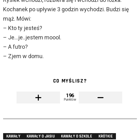
Kochanek po upływie 3 godzin wychodzi. Budzi się
mąż. Mówi:
– Kto ty jesteś?
– Je…je..jestem moool.
– A futro?
– Zjem w domu.
CO MYŚLISZ?
196
Punktów
KAWAŁY
KAWAŁY O JASIU
KAWAŁY O SZKOLE
KRÓTKIE