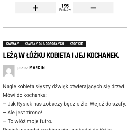
195
Punktów
KAWAŁY
KAWAŁY DLA DOROSŁYCH
KRÓTKIE
LEŻĄ W ŁÓŻKU KOBIETA I JEJ KOCHANEK.
przez
MARCIN
Nagle kobieta słyszy dźwięk otwierających się drzwi.
Mówi do kochanka:
– Jak Rysiek nas zobaczy będzie źle. Wejdź do szafy.
– Ale jest zimno!
– To włóż moje futro.
Rysiek wchodzi, rozbiera się i wchodzi do łóżka.