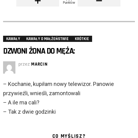
Punktów
KAWAŁY
KAWAŁY O MAŁŻEŃSTWIE
KRÓTKIE
DZWONI ŻONA DO MĘŻA:
przez
MARCIN
– Kochanie, kupiłam nowy telewizor. Panowie
przywieźli, wnieśli, zamontowali
– A ile ma cali?
– Tak z dwie godzinki
CO MYŚLISZ?