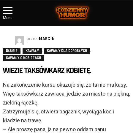
Menu
przez
MARCIN
,
,
,
DŁUGIE
KAWAŁY
KAWAŁY DLA DOROSŁYCH
KAWAŁY O KOBIETACH
WIEZIE TAKSÓWKARZ KOBIETĘ.
Na zakończenie kursu okazuje się, że ta nie ma kasy.
Więc taksówkarz zawraca, jedzie za miasto na piękną,
zieloną łączkę.
Zatrzymuje się, otwiera bagażnik, wyciąga koc i
kładzie na trawę.
– Ale proszę pana, ja na pewno oddam panu