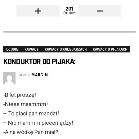
201
Punktów
DŁUGIE
KAWAŁY
KAWAŁY O KOLEJARZACH
KAWAŁY O PIJAKACH
KONDUKTOR DO PIJAKA:
przez
MARCIN
-Bilet proszę!
-Nieee maammm!
– To płaci pan mandat!
– Nie mammm pieeeniędzy!
-A na wódkę Pan miał?