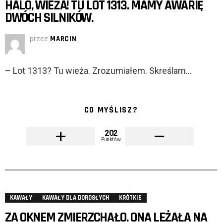
HALO, WIEŻA! TU LOT 1313. MAMY AWARIĘ
DWÓCH SILNIKÓW.
przez
MARCIN
– Lot 1313? Tu wieża. Zrozumiałem. Skreślam…
CO MYŚLISZ?
202
Punktów
KAWAŁY
KAWAŁY DLA DOROSŁYCH
KRÓTKIE
ZA OKNEM ZMIERZCHAŁO. ONA LEŻAŁA NA