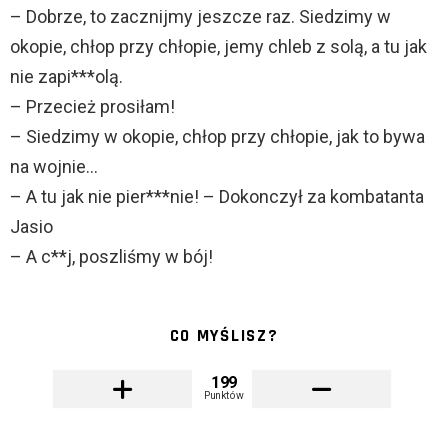
– Dobrze, to zacznijmy jeszcze raz. Siedzimy w
okopie, chłop przy chłopie, jemy chleb z solą, a tu jak
nie zapi***olą.
– Przecież prosiłam!
– Siedzimy w okopie, chłop przy chłopie, jak to bywa
na wojnie…
– A tu jak nie pier***nie! – Dokonczył za kombatanta
Jasio
– A c**j, poszliśmy w bój!
CO MYŚLISZ?
199
Punktów