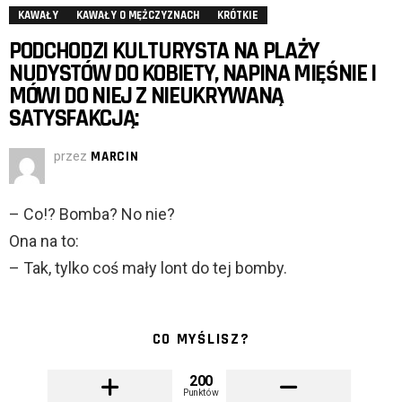
KAWAŁY
KAWAŁY O MĘŻCZYZNACH
KRÓTKIE
PODCHODZI KULTURYSTA NA PLAŻY
NUDYSTÓW DO KOBIETY, NAPINA MIĘŚNIE I
MÓWI DO NIEJ Z NIEUKRYWANĄ
SATYSFAKCJĄ:
przez
MARCIN
– Co!? Bomba? No nie?
Ona na to:
– Tak, tylko coś mały lont do tej bomby.
CO MYŚLISZ?
200
Punktów