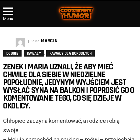
Menu
przez
MARCIN
,
,
DŁUGIE
KAWAŁY
KAWAŁY DLA DOROSŁYCH
ZENEK I MARIA UZNALI, ŻE ABY MIEĆ
CHWILĘ DLA SIEBIE W NIEDZIELNE
POPOŁUDNIE, JEDYNYM WYJŚCIEM JEST
WYSŁAĆ SYNA NA BALKON I POPROSIĆ GO O
KOMENTOWANIE TEGO, CO SIĘ DZIEJE W
OKOLICY.
Chłopiec zaczyna komentować, a rodzice robią
swoje.
– Holują samochód na parking – mówi – przejechała