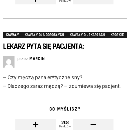
Punktów
KAWAŁY
KAWAŁY DLA DOROSŁYCH
KAWAŁY O LEKARZACH
KRÓTKIE
LEKARZ PYTA SIĘ PACJENTA:
przez
MARCIN
– Czy męczą pana er*tyczne sny?
– Dlaczego zaraz męczą? – zdumiewa się pacjent.
CO MYŚLISZ?
203
Punktów