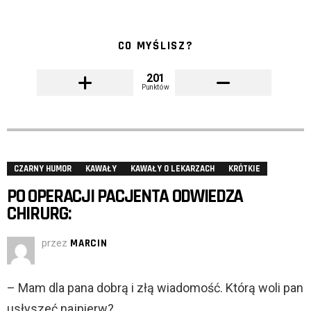
CO MYŚLISZ?
201
Punktów
CZARNY HUMOR
KAWAŁY
KAWAŁY O LEKARZACH
KRÓTKIE
PO OPERACJI PACJENTA ODWIEDZA
CHIRURG:
przez
MARCIN
– Mam dla pana dobrą i złą wiadomość. Którą woli pan
usłyszeć najpierw?