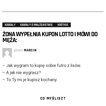
KAWAŁY
KAWAŁY O MAŁŻEŃSTWIE
KRÓTKIE
ŻONA WYPEŁNIA KUPON LOTTO I MÓWI DO
MĘŻA:
przez
MARCIN
– Jak wygram to kupię sobie futro z lisów.
– A jak nie wygrasz?
– To Ty mi je kupisz kochany.
CO MYŚLISZ?