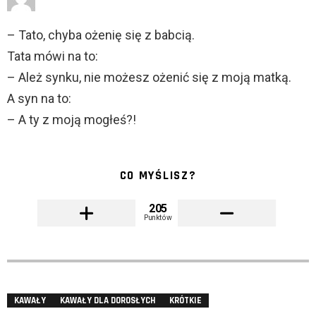
– Tato, chyba ożenię się z babcią.
Tata mówi na to:
– Ależ synku, nie możesz ożenić się z moją matką.
A syn na to:
– A ty z moją mogłeś?!
CO MYŚLISZ?
205
Punktów
KAWAŁY
KAWAŁY DLA DOROSŁYCH
KRÓTKIE