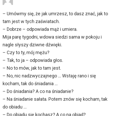
– Umówmy się, że jak umrzesz, to dasz znać, jak to
tam jest w tych zaświatach.
– Dobrze – odpowiada mąż i umiera.
Mija parę tygodni, wdowa siedzi sama w pokoju i
nagle słyszy dziwne dźwięki.
– Czy to ty, mój mężu?
– Tak, to ja – odpowiada głos.
– No to mów, jak to tam jest.
– No, nic nadzwyczajnego … Wstaję rano i się
kocham, tak do śniadania …
– Do śniadania? A co na śniadanie?
– Na śniadanie sałata. Potem znów się kocham, tak
do obiadu …
– Do obiadu się kochasz? A co na obiad?