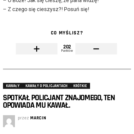
– O Boże! Jak się cieszę, że pana widzę!
– Z czego się cieszysz?! Posuń się!
CO MYŚLISZ?
202
Punktów
KAWAŁY
KAWAŁY O POLICJANTACH
KRÓTKIE
SPOTKAŁ POLICJANT ZNAJOMEGO, TEN
OPOWIADA MU KAWAŁ.
przez
MARCIN