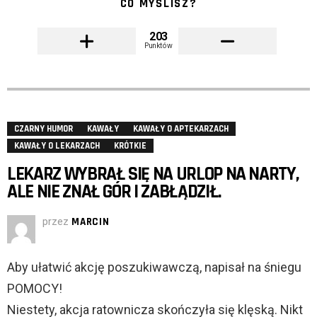
CO MYŚLISZ?
203
Punktów
CZARNY HUMOR
KAWAŁY
KAWAŁY O APTEKARZACH
KAWAŁY O LEKARZACH
KRÓTKIE
LEKARZ WYBRAŁ SIĘ NA URLOP NA NARTY,
ALE NIE ZNAŁ GÓR I ZABŁĄDZIŁ.
przez
MARCIN
Aby ułatwić akcję poszukiwawczą, napisał na śniegu
POMOCY!
Niestety, akcja ratownicza skończyła się klęską. Nikt