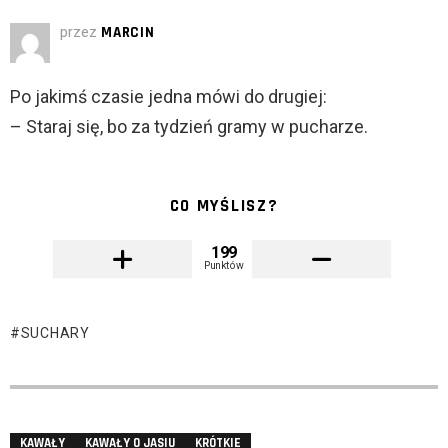
przez
MARCIN
Po jakimś czasie jedna mówi do drugiej:
– Staraj się, bo za tydzień gramy w pucharze.
CO MYŚLISZ?
199
Punktów
SUCHARY
KAWAŁY
KAWAŁY O JASIU
KRÓTKIE