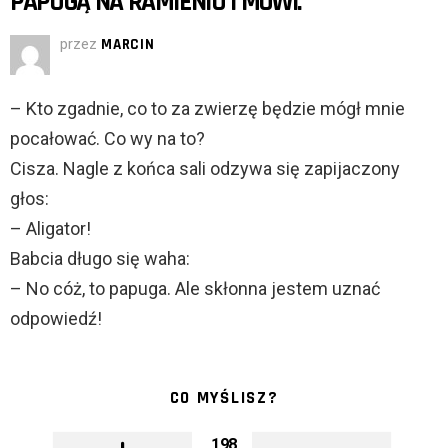
PAPUGĄ NA RAMIENIU I MÓWI:
przez
MARCIN
– Kto zgadnie, co to za zwierzę będzie mógł mnie
pocałować. Co wy na to?
Cisza. Nagle z końca sali odzywa się zapijaczony
głos:
– Aligator!
Babcia długo się waha:
– No cóż, to papuga. Ale skłonna jestem uznać
odpowiedź!
CO MYŚLISZ?
198