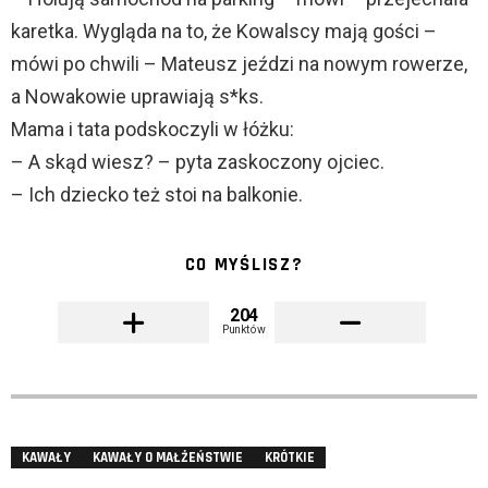
karetka. Wygląda na to, że Kowalscy mają gości –
mówi po chwili – Mateusz jeździ na nowym rowerze,
a Nowakowie uprawiają s*ks.
Mama i tata podskoczyli w łóżku:
– A skąd wiesz? – pyta zaskoczony ojciec.
– Ich dziecko też stoi na balkonie.
CO MYŚLISZ?
204
Punktów
KAWAŁY
KAWAŁY O MAŁŻEŃSTWIE
KRÓTKIE