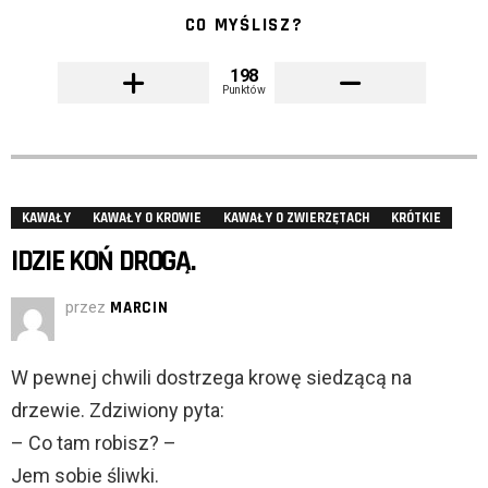
CO MYŚLISZ?
198
Punktów
KAWAŁY
KAWAŁY O KROWIE
KAWAŁY O ZWIERZĘTACH
KRÓTKIE
IDZIE KOŃ DROGĄ.
przez
MARCIN
W pewnej chwili dostrzega krowę siedzącą na
drzewie. Zdziwiony pyta:
– Co tam robisz? –
Jem sobie śliwki.