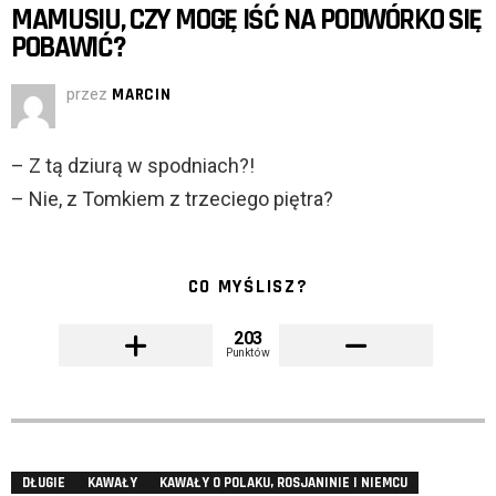
MAMUSIU, CZY MOGĘ IŚĆ NA PODWÓRKO SIĘ
POBAWIĆ?
przez
MARCIN
– Z tą dziurą w spodniach?!
– Nie, z Tomkiem z trzeciego piętra?
CO MYŚLISZ?
203
Punktów
DŁUGIE
KAWAŁY
KAWAŁY O POLAKU, ROSJANINIE I NIEMCU