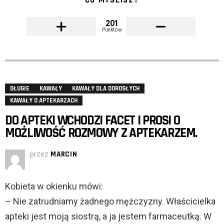
CO MYŚLISZ?
201
Punktów
DŁUGIE
KAWAŁY
KAWAŁY DLA DOROSŁYCH
KAWAŁY O APTEKARZACH
DO APTEKI WCHODZI FACET I PROSI O
MOŻLIWOŚĆ ROZMOWY Z APTEKARZEM.
przez
MARCIN
Kobieta w okienku mówi:
– Nie zatrudniamy żadnego mężczyzny. Właścicielka
apteki jest moją siostrą, a ja jestem farmaceutką. W