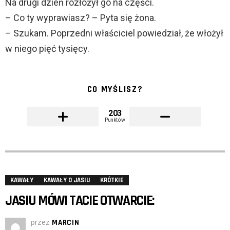
Na drugi dzień rozłożył go na części.
– Co ty wyprawiasz? – Pyta się żona.
– Szukam. Poprzedni właściciel powiedział, że włożył
w niego pięć tysięcy.
CO MYŚLISZ?
203
Punktów
KAWAŁY
KAWAŁY O JASIU
KRÓTKIE
JASIU MÓWI TACIE OTWARCIE:
przez
MARCIN