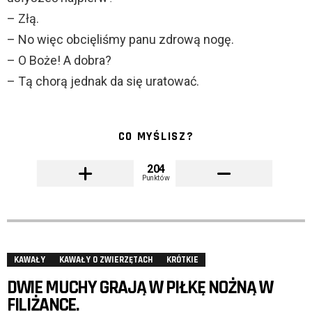
– Złą.
– No więc obcięliśmy panu zdrową nogę.
– O Boże! A dobra?
– Tą chorą jednak da się uratować.
CO MYŚLISZ?
204
Punktów
KAWAŁY
KAWAŁY O ZWIERZĘTACH
KRÓTKIE
DWIE MUCHY GRAJĄ W PIŁKĘ NOŻNĄ W
FILIŻANCE.