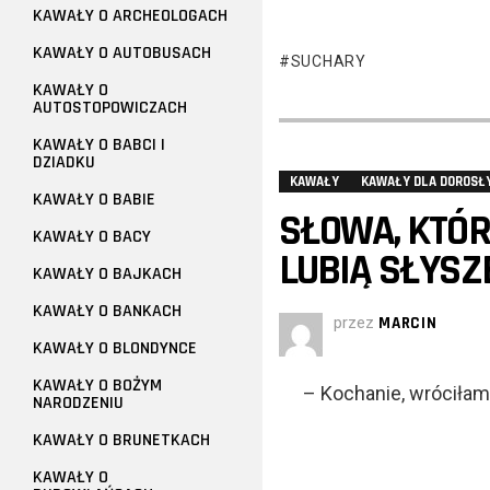
KAWAŁY O ARCHEOLOGACH
KAWAŁY O AUTOBUSACH
SUCHARY
KAWAŁY O
AUTOSTOPOWICZACH
KAWAŁY O BABCI I
DZIADKU
KAWAŁY
KAWAŁY DLA DOROSŁ
KAWAŁY O BABIE
SŁOWA, KTÓR
KAWAŁY O BACY
LUBIĄ SŁYSZ
KAWAŁY O BAJKACH
KAWAŁY O BANKACH
przez
MARCIN
KAWAŁY O BLONDYNCE
KAWAŁY O BOŻYM
– Kochanie, wróciła
NARODZENIU
KAWAŁY O BRUNETKACH
KAWAŁY O