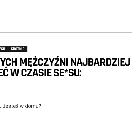
YCH
KRÓTKIE
YCH MĘŻCZYŹNI NAJBARDZIEJ 
EĆ W CZASIE SE*SU:
m. Jesteś w domu?