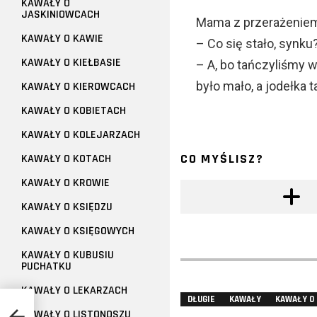
KAWAŁY O
JASKINIOWCACH
Mama z przerażeniem 
KAWAŁY O KAWIE
– Co się stało, synku?
KAWAŁY O KIEŁBASIE
– A, bo tańczyliśmy w
było mało, a jodełka 
KAWAŁY O KIEROWCACH
KAWAŁY O KOBIETACH
KAWAŁY O KOLEJARZACH
CO MYŚLISZ?
KAWAŁY O KOTACH
KAWAŁY O KROWIE
KAWAŁY O KSIĘDZU
KAWAŁY O KSIĘGOWYCH
KAWAŁY O KUBUSIU
PUCHATKU
KAWAŁY O LEKARZACH
DŁUGIE
KAWAŁY
KAWAŁY O
KAWAŁY O LISTONOSZU