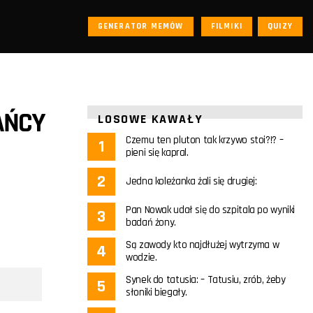
GENERATOR MEMÓW
FILMIKI
QUIZY
AŃCY
LOSOWE KAWAŁY
Czemu ten pluton tak krzywo stoi?!? –
pieni się kapral.
Jedna koleżanka żali się drugiej:
Pan Nowak udał się do szpitala po wyniki
badań żony.
Są zawody kto najdłużej wytrzyma w
wodzie.
Synek do tatusia: – Tatusiu, zrób, żeby
słoniki biegały.