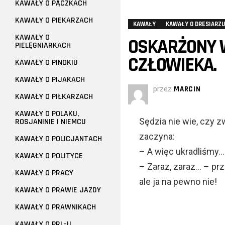
KAWAŁY O PĄCZKACH
KAWAŁY O PIEKARZACH
KAWAŁY
KAWAŁY O DRESIARZU
KAWAŁY O
OSKARŻONY 
PIELĘGNIARKACH
CZŁOWIEKA.
KAWAŁY O PINOKIU
KAWAŁY O PIJAKACH
przez
MARCIN
KAWAŁY O PIŁKARZACH
KAWAŁY O POLAKU,
Sędzia nie wie, czy z
ROSJANINIE I NIEMCU
zaczyna:
KAWAŁY O POLICJANTACH
– A więc ukradliśmy…
KAWAŁY O POLITYCE
– Zaraz, zaraz… – pr
KAWAŁY O PRACY
ale ja na pewno nie!
KAWAŁY O PRAWIE JAZDY
KAWAŁY O PRAWNIKACH
KAWAŁY O PRL-U