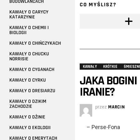
BUDOWLAŃCACH
CO MYŚLISZ?
KAWAŁY O CARYCY
KATARZYNIE
KAWAŁY O CHEMII I
BIOLOGII
KAWAŁY O CHIŃCZYKACH
KAWAŁY O CHUCKU
NORRISIE
KAWAŁY
KRÓTKIE
ŚMIESZN
KAWAŁY O CYGANACH
JAKA BOGINI
KAWAŁY O CYRKU
IRANIE?
KAWAŁY O DRESIARZU
KAWAŁY O DZIKIM
ZACHODZIE
przez
MARCIN
KAWAŁY O DŻINIE
– Perse-Fona
KAWAŁY O EKOLOGII
KAWAŁY O EMERYTACH