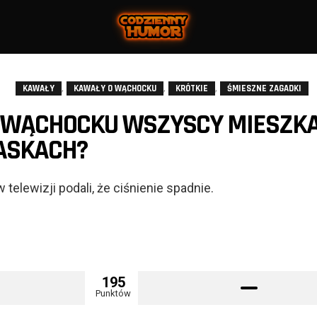
,
,
,
KAWAŁY
KAWAŁY O WĄCHOCKU
KRÓTKIE
ŚMIESZNE ZAGADKI
 WĄCHOCKU WSZYSCY MIESZK
ASKACH?
telewizji podali, że ciśnienie spadnie.
195
Punktów