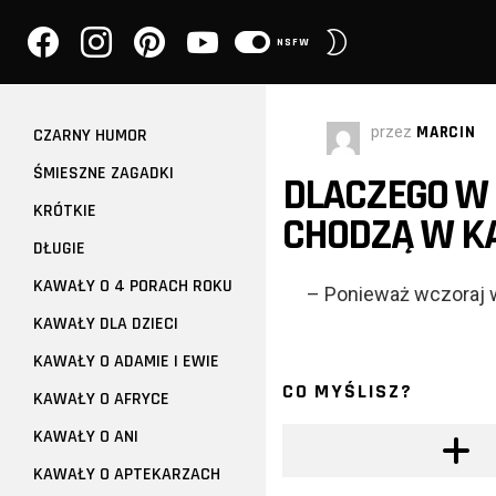
facebook
instagram
pinterest
youtube
PRZEŁĄCZ
NSFW
SKÓRKĘ
przez
MARCIN
CZARNY HUMOR
ŚMIESZNE ZAGADKI
DLACZEGO W
KRÓTKIE
CHODZĄ W K
DŁUGIE
KAWAŁY O 4 PORACH ROKU
– Ponieważ wczoraj w 
KAWAŁY DLA DZIECI
KAWAŁY O ADAMIE I EWIE
CO MYŚLISZ?
KAWAŁY O AFRYCE
KAWAŁY O ANI
KAWAŁY O APTEKARZACH