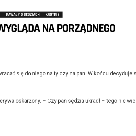
KAWAŁY O SĘDZIACH
KRÓTKIE
WYGLĄDA NA PORZĄDNEGO
wracać się do niego na ty czy na pan. W końcu decyduje s
zerywa oskarżony. – Czy pan sędzia ukradł – tego nie wi