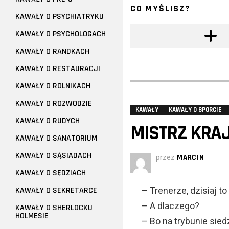
CO MYŚLISZ?
KAWAŁY O PSYCHIATRYKU
KAWAŁY O PSYCHOLOGACH
KAWAŁY O RANDKACH
KAWAŁY O RESTAURACJI
KAWAŁY O ROLNIKACH
KAWAŁY O ROZWODZIE
KAWAŁY
KAWAŁY O SPORCIE
KAWAŁY O RUDYCH
MISTRZ KRAJ
KAWAŁY O SANATORIUM
KAWAŁY O SĄSIADACH
przez
MARCIN
KAWAŁY O SĘDZIACH
KAWAŁY O SEKRETARCE
– Trenerze, dzisiaj t
– A dlaczego?
KAWAŁY O SHERLOCKU
HOLMESIE
– Bo na trybunie sied