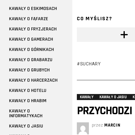
KAWAŁY O ESKIMOSACH
CO MYŚLISZ?
KAWAŁY O FĄFARZE
KAWAŁY O FRYZJERACH
KAWAŁY O GAMERACH
KAWAŁY O GÓRNIKACH
KAWAŁY O GRABARZU
SUCHARY
KAWAŁY O GRUBYCH
KAWAŁY O HARCERZACH
KAWAŁY O HOTELU
KAWAŁY
KAWAŁY O JASIU
K
KAWAŁY O HRABIM
PRZYCHODZI 
KAWAŁY O
INFORMATYKACH
przez
MARCIN
KAWAŁY O JASIU