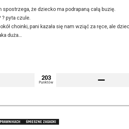
spostrzega, że dziecko ma podrapaną całą buzię.
 ? pyta czule.
okół choinki, pani kazała się nam wziąć za ręce, ale dziec
taka duża…
203
Punktów
 PRAWNIKACH
ŚMIESZNE ZAGADKI