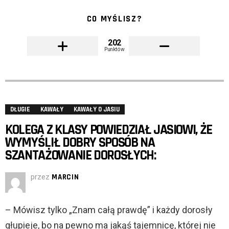
CO MYŚLISZ?
202
Punktów
DŁUGIE
KAWAŁY
KAWAŁY O JASIU
KOLEGA Z KLASY POWIEDZIAŁ JASIOWI, ŻE
WYMYŚLIŁ DOBRY SPOSÓB NA
SZANTAŻOWANIE DOROSŁYCH:
przez
MARCIN
– Mówisz tylko „Znam całą prawdę” i każdy dorosły
głupieje, bo na pewno ma jakąś tajemnicę, której nie