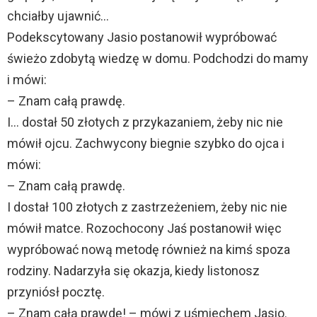
chciałby ujawnić…
Podekscytowany Jasio postanowił wypróbować
świeżo zdobytą wiedzę w domu. Podchodzi do mamy
i mówi:
– Znam całą prawdę.
I… dostał 50 złotych z przykazaniem, żeby nic nie
mówił ojcu. Zachwycony biegnie szybko do ojca i
mówi:
– Znam całą prawdę.
I dostał 100 złotych z zastrzeżeniem, żeby nic nie
mówił matce. Rozochocony Jaś postanowił więc
wypróbować nową metodę również na kimś spoza
rodziny. Nadarzyła się okazja, kiedy listonosz
przyniósł pocztę.
– Znam całą prawdę! – mówi z uśmiechem Jasio.