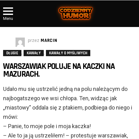
Menu
przez
MARCIN
,
,
DŁUGIE
KAWAŁY
KAWAŁY O MYŚLIWYCH
WARSZAWIAK POLUJE NA KACZKI NA
MAZURACH.
Udało mu się ustrzelić jedną na polu należącym do
najbogatszego we wsi chłopa. Ten, widząc jak
„miastowy” oddala się z ptakiem, podbiega do niego i
mówi:
– Panie, to moje pole i moja kaczka!
– Ale to ja ją ustrzeliłem! – protestuje warszawiak,