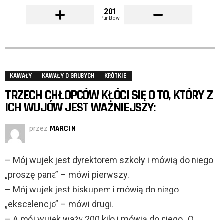
201
Punktów
KAWAŁY
KAWAŁY O GRUBYCH
KRÓTKIE
TRZECH CHŁOPCÓW KŁÓCI SIĘ O TO, KTÓRY Z
ICH WUJÓW JEST WAŻNIEJSZY:
przez
MARCIN
– Mój wujek jest dyrektorem szkoły i mówią do niego
„proszę pana” – mówi pierwszy.
– Mój wujek jest biskupem i mówią do niego
„ekscelencjo” – mówi drugi.
– A mój wujek waży 200 kilo i mówią do niego „O