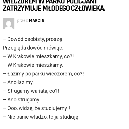
WIECZOREM W PARKU POLICJANT
ZATRZYMUJE MŁODEGO CZŁOWIEKA.
przez
MARCIN
– Dowód osobisty, proszę!
Przegląda dowód mówiąc:
– W Krakowie mieszkamy, co?!
– W Krakowie mieszkamy.
– Łazimy po parku wieczorem, co?!
– Ano łazimy.
– Strugamy wariata, co?!
– Ano strugamy.
– Ooo, widzę, że studiujemy!!
– Nie panie władzo, to ja studiuję