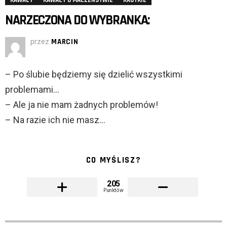
KAWAŁY
KAWAŁY O MAŁŻEŃSTWIE
KRÓTKIE
NARZECZONA DO WYBRANKA:
przez
MARCIN
– Po ślubie będziemy się dzielić wszystkimi
problemami…
– Ale ja nie mam żadnych problemów!
– Na razie ich nie masz…
CO MYŚLISZ?
205
Punktów