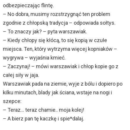
odbezpieczając flintę.
– No dobra, musimy rozstrzygnąć ten problem
zgodnie z chłopską tradycja – odpowiada sołtys.
– To znaczy jak? – pyta warszawiak.
– Kiedy chłopy się kłócą, to się kopią w czułe
miejsca. Ten, który wytrzyma więcej kopniaków –
wygrywa – wyjaśnia kmieć.
– Zaczynaj! – mówi warszawiak i chłop kopie go z
całej siły w jaja.
Warszawiak pada na ziemie, wyje z bólu i dopiero po
kilku minutach, blady jak ściana, wstaje na nogi i
szepce:
– Teraz… teraz chamie.. moja kolej!
– A bierz pan tę kaczkę i spie*dalaj.