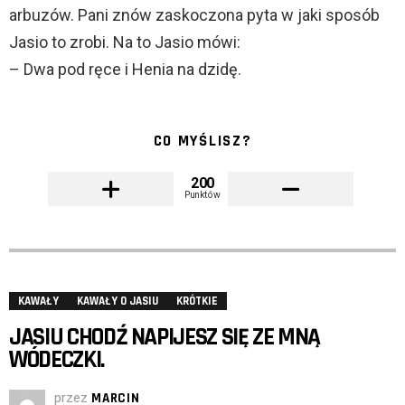
arbuzów. Pani znów zaskoczona pyta w jaki sposób
Jasio to zrobi. Na to Jasio mówi:
– Dwa pod ręce i Henia na dzidę.
CO MYŚLISZ?
200
Punktów
KAWAŁY
KAWAŁY O JASIU
KRÓTKIE
JASIU CHODŹ NAPIJESZ SIĘ ZE MNĄ
WÓDECZKI.
przez
MARCIN