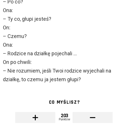
– Po co?
Ona:
– Ty co, głupi jesteś?
On:
– Czemu?
Ona:
– Rodzice na działkę pojechali …
On po chwili:
– Nie rozumiem, jeśli Twoi rodzice wyjechali na
działkę, to czemu ja jestem głupi?
CO MYŚLISZ?
203
Punktów