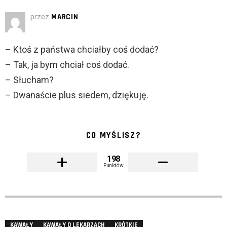
przez
MARCIN
– Ktoś z państwa chciałby coś dodać?
– Tak, ja bym chciał coś dodać.
– Słucham?
– Dwanaście plus siedem, dziękuję.
CO MYŚLISZ?
198
Punktów
KAWAŁY
KAWAŁY O LEKARZACH
KRÓTKIE