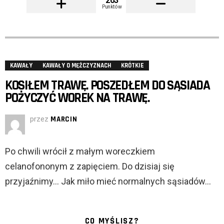
203
Punktów
KAWAŁY
KAWAŁY O MĘŻCZYZNACH
KRÓTKIE
KOSIŁEM TRAWĘ. POSZEDŁEM DO SĄSIADA
POŻYCZYĆ WOREK NA TRAWĘ.
przez
MARCIN
Po chwili wrócił z małym woreczkiem
celanofononym z zapięciem. Do dzisiaj się
przyjaźnimy… Jak miło mieć normalnych sąsiadów…
CO MYŚLISZ?