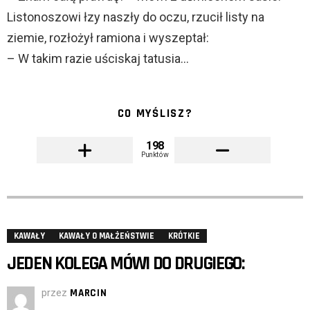
Listonoszowi łzy naszły do oczu, rzucił listy na
ziemie, rozłożył ramiona i wyszeptał:
– W takim razie uściskaj tatusia…
CO MYŚLISZ?
198
Punktów
KAWAŁY
KAWAŁY O MAŁŻEŃSTWIE
KRÓTKIE
JEDEN KOLEGA MÓWI DO DRUGIEGO:
przez
MARCIN