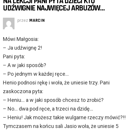
NA LEKCJI PANI PYTA DZIECI KTO
UDŹWIGNIE NAJWIĘCEJ ARBUZÓW…
przez
MARCIN
Mówi Małgosia:
– Ja udźwignę 2!
Pani pyta:
– A w jaki sposób?
– Po jednym w każdej ręce…
Henio podnosi rękę i woła, że uniesie trzy. Pani
zaskoczona pyta:
– Heniu… a w jaki sposób chcesz to zrobić?
– No… dwa pod ręce, a trzeci na dzidę…
– Heniu! Jak możesz takie wulgarne rzeczy mówić?!!
Tymczasem na końcu sali Jasio woła, że uniesie 5