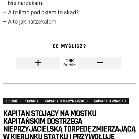
– Nie narzekam.
– A to limo pod okiem to skąd?
– A to jak narzekałem.
CO MYŚLISZ?
198
Punktów
DŁUGIE
KAWAŁY
KAWAŁY O MARYNARZACH
KAWAŁY O WOJSKU
KAPITAN STOJĄCY NA MOSTKU
KAPITAŃSKIM DOSTRZEGA
NIEPRZYJACIELSKĄ TORPEDĘ ZMIERZAJĄCĄ
W KIERUNKU STATKU I PRZYWOŁUJE