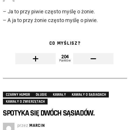
– Ja to przy piwie często myślę o żonie.
– A ja to przy żonie często myślę o piwie.
CO MYŚLISZ?
204
Punktów
CZARNY HUMOR
DŁUGIE
KAWAŁY
KAWAŁY O SĄSIADACH
KAWAŁY O ZWIERZĘTACH
SPOTYKA SIĘ DWÓCH SĄSIADÓW.
przez
MARCIN