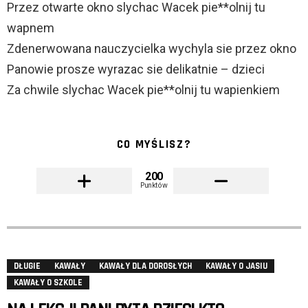
Przez otwarte okno slychac Wacek pie**olnij tu
wapnem
Zdenerwowana nauczycielka wychyla sie przez okno
Panowie prosze wyrazac sie delikatnie – dzieci
Za chwile slychac Wacek pie**olnij tu wapienkiem
CO MYŚLISZ?
200
Punktów
DŁUGIE
KAWAŁY
KAWAŁY DLA DOROSŁYCH
KAWAŁY O JASIU
KAWAŁY O SZKOLE