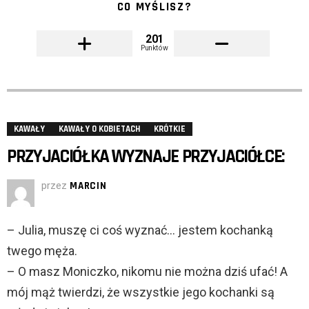
CO MYŚLISZ?
201
Punktów
KAWAŁY
KAWAŁY O KOBIETACH
KRÓTKIE
PRZYJACIÓŁKA WYZNAJE PRZYJACIÓŁCE:
przez
MARCIN
– Julia, muszę ci coś wyznać… jestem kochanką
twego męża.
– O masz Moniczko, nikomu nie można dziś ufać! A
mój mąż twierdzi, że wszystkie jego kochanki są