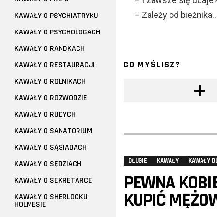
– I zawsze się udaje
– Zależy od bieżnika
KAWAŁY O PSYCHIATRYKU
KAWAŁY O PSYCHOLOGACH
KAWAŁY O RANDKACH
CO MYŚLISZ?
KAWAŁY O RESTAURACJI
KAWAŁY O ROLNIKACH
KAWAŁY O ROZWODZIE
KAWAŁY O RUDYCH
KAWAŁY O SANATORIUM
KAWAŁY O SĄSIADACH
DŁUGIE
KAWAŁY
KAWAŁY D
KAWAŁY O SĘDZIACH
PEWNA KOBI
KAWAŁY O SEKRETARCE
KUPIĆ MĘŻOW
KAWAŁY O SHERLOCKU
HOLMESIE