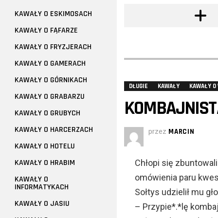
KAWAŁY O ESKIMOSACH
KAWAŁY O FĄFARZE
KAWAŁY O FRYZJERACH
KAWAŁY O GAMERACH
KAWAŁY O GÓRNIKACH
DŁUGIE
KAWAŁY
KAWAŁY O
KAWAŁY O GRABARZU
KOMBAJNISTA
KAWAŁY O GRUBYCH
KAWAŁY O HARCERZACH
przez
MARCIN
KAWAŁY O HOTELU
KAWAŁY O HRABIM
Chłopi się zbuntowali
omówienia paru kwest
KAWAŁY O
INFORMATYKACH
Sołtys udzielił mu gł
KAWAŁY O JASIU
– Przypie*.*lę kombaj