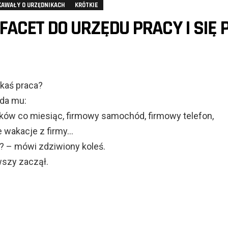
KAWAŁY O URZĘDNIKACH
KRÓTKIE
ACET DO URZĘDU PRACY I SIĘ P
akaś praca?
da mu:
bków co miesiąc, firmowy samochód, firmowy telefon,
 wakacje z firmy…
?? – mówi zdziwiony koleś.
rwszy zaczął.