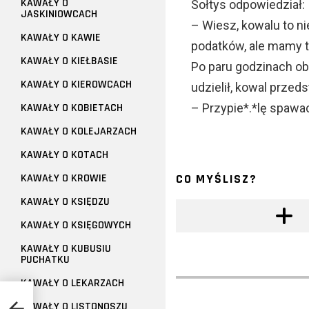
KAWAŁY O
Sołtys odpowiedział:
JASKINIOWCACH
– Wiesz, kowalu to ni
KAWAŁY O KAWIE
podatków, ale mamy t
KAWAŁY O KIEŁBASIE
Po paru godzinach ob
KAWAŁY O KIEROWCACH
udzielił, kowal przed
KAWAŁY O KOBIETACH
– Przypie*.*lę spaw
KAWAŁY O KOLEJARZACH
KAWAŁY O KOTACH
KAWAŁY O KROWIE
CO MYŚLISZ?
KAWAŁY O KSIĘDZU
KAWAŁY O KSIĘGOWYCH
KAWAŁY O KUBUSIU
PUCHATKU
KAWAŁY O LEKARZACH
KAWAŁY O LISTONOSZU