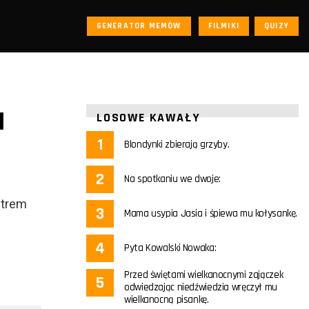
GENERATOR MEMÓW
FILMIKI
QUIZY
I
LOSOWE KAWAŁY
Blondynki zbierają grzyby.
Na spotkaniu we dwoje:
ltrem
Mama usypia Jasia i śpiewa mu kołysankę.
Pyta Kowalski Nowaka:
Przed świętami wielkanocnymi zajączek
odwiedzając niedźwiedzia wręczył mu
wielkanocną pisankę.