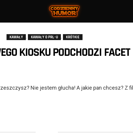
,
,
KAWAŁY
KAWAŁY O PRL-U
KRÓTKIE
EGO KIOSKU PODCHODZI FACET 
!
rzeszczysz? Nie jestem głucha! A jakie pan chcesz? Z fi