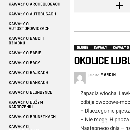
KAWAŁY O ARCHEOLOGACH
KAWAŁY O AUTOBUSACH
KAWAŁY O
AUTOSTOPOWICZACH
KAWAŁY O BABCI I
DZIADKU
DŁUGIE
KAWAŁY
KAWAŁY O
KAWAŁY O BABIE
OKOLICE LUB
KAWAŁY O BACY
KAWAŁY O BAJKACH
przez
MARCIN
KAWAŁY O BANKACH
KAWAŁY O BLONDYNCE
Zapadła wiocha. Ław
odbija owocowe-mocne
KAWAŁY O BOŻYM
NARODZENIU
– Dlaczego nie pijesz
KAWAŁY O BRUNETKACH
– Nie mogę. Hipnoza 
KAWAŁY O
Następnego dnia – na