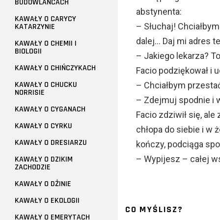
BUDOWLAŃCACH
abstynenta:
KAWAŁY O CARYCY
– Słuchaj! Chciałbym
KATARZYNIE
dalej… Daj mi adres t
KAWAŁY O CHEMII I
BIOLOGII
– Jakiego lekarza? T
KAWAŁY O CHIŃCZYKACH
Facio podziękował i u
KAWAŁY O CHUCKU
– Chciałbym przesta
NORRISIE
– Zdejmuj spodnie i 
KAWAŁY O CYGANACH
Facio zdziwił się, al
KAWAŁY O CYRKU
chłopa do siebie i w
KAWAŁY O DRESIARZU
kończy, podciąga spo
– Wypijesz – całej 
KAWAŁY O DZIKIM
ZACHODZIE
KAWAŁY O DŻINIE
KAWAŁY O EKOLOGII
CO MYŚLISZ?
KAWAŁY O EMERYTACH