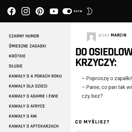
facebook
instagram
pinterest
youtube
PRZEŁĄCZ
NSFW
SKÓRKĘ
przez
MARCIN
CZARNY HUMOR
ŚMIESZNE ZAGADKI
DO OSIEDLOW
KRÓTKIE
KRZYCZY:
DŁUGIE
KAWAŁY O 4 PORACH ROKU
– Poproszę o zapałki
KAWAŁY DLA DZIECI
– Panie, co pan tak w
czy bez?
KAWAŁY O ADAMIE I EWIE
KAWAŁY O AFRYCE
KAWAŁY O ANI
CO MYŚLISZ?
KAWAŁY O APTEKARZACH