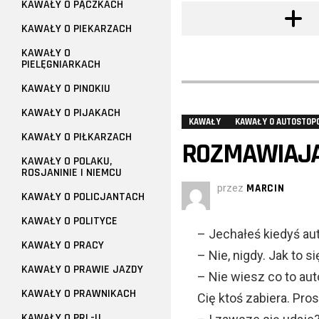
KAWAŁY O PĄCZKACH
KAWAŁY O PIEKARZACH
KAWAŁY O
PIELĘGNIARKACH
KAWAŁY O PINOKIU
KAWAŁY O PIJAKACH
KAWAŁY
KAWAŁY O AUTOSTOP
KAWAŁY O PIŁKARZACH
ROZMAWIAJĄ
KAWAŁY O POLAKU,
ROSJANINIE I NIEMCU
przez
MARCIN
KAWAŁY O POLICJANTACH
KAWAŁY O POLITYCE
– Jechałeś kiedyś a
KAWAŁY O PRACY
– Nie, nigdy. Jak to si
KAWAŁY O PRAWIE JAZDY
– Nie wiesz co to aut
KAWAŁY O PRAWNIKACH
Cię ktoś zabiera. Pros
KAWAŁY O PRL-U