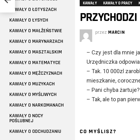
KAWAŁY
KAWAŁY O PRACY
KAWAŁY O ŁOTYSZACH
PRZYCHODZI F
KAWAŁY O ŁYSYCH
KAWAŁY O MAŁŻEŃSTWIE
przez
MARCIN
KAWAŁY O MARYNARZACH
KAWAŁY O MASZTALSKIM
– Czy jest dla mnie j
Urzędniczka odpowia
KAWAŁY O MATEMATYCE
– Tak. 10 000zl zaro
KAWAŁY O MĘŻCZYZNACH
mieszkanie, coroczne
KAWAŁY O MUZYKACH
– Pani chyba żartuje
KAWAŁY O MYŚLIWYCH
– Tak, ale to pan pie
KAWAŁY O NARKOMANACH
KAWAŁY O NOCY
POŚLUBNEJ
CO MYŚLISZ?
KAWAŁY O ODCHUDZANIU