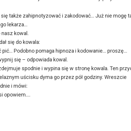
 się także zahipnotyzować i zakodować… Już nie mogę t
ego lekarza…
o nasz kowal.
dał się do kowala:
ć pić… Podobno pomaga hipnoza i kodowanie… proszę…
wypnij się – odpowiada kowal.
e zdejmuje spodnie i wypina się w stronę kowala. Ten przy
 żelaznym uścisku dyma go przez pół godziny. Wreszcie
dnie i mówi:
wsi opowiem….