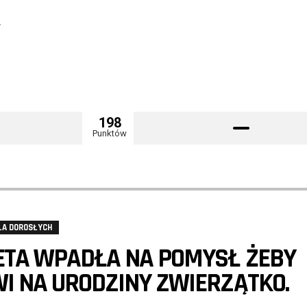
?
…
198
Punktów
LA DOROSŁYCH
ETA WPADŁA NA POMYSŁ ŻEBY
I NA URODZINY ZWIERZĄTKO.