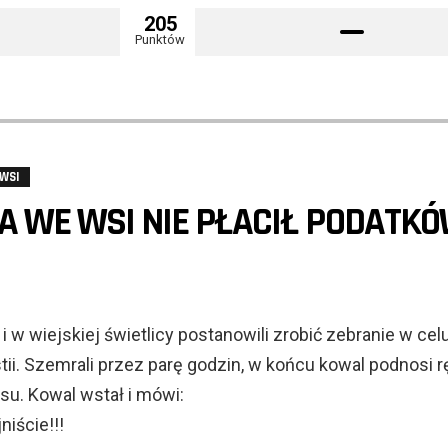
205
Punktów
 WSI
 WE WSI NIE PŁACIŁ PODATKÓ
 i w wiejskiej świetlicy postanowili zrobić zebranie w cel
ii. Szemrali przez parę godzin, w końcu kowal podnosi r
osu. Kowal wstał i mówi:
niście!!!