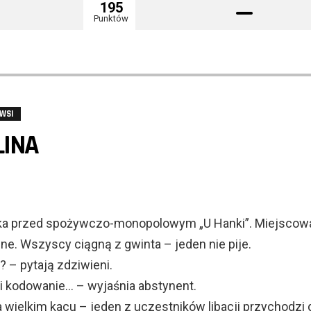
195
Punktów
 WSI
LINA
ka przed spożywczo-monopolowym „U Hanki”. Miejscowa 
. Wszyscy ciągną z gwinta – jeden nie pije.
? – pytają zdziwieni.
i kodowanie… – wyjaśnia abstynent.
 wielkim kacu – jeden z uczestników libacji przychodzi 