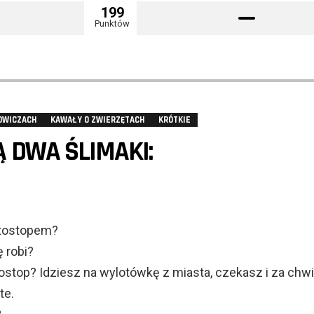
199
Punktów
OWICZACH
KAWAŁY O ZWIERZĘTACH
KRÓTKIE
 DWA ŚLIMAKI:
utostopem?
ę robi?
ostop? Idziesz na wylotówkę z miasta, czekasz i za chwi
te.