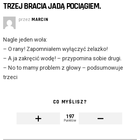
TRZEJ BRACIA JADĄ POCIĄGIEM.
przez
MARCIN
Nagle jeden woła:
– O rany! Zapomniałem wyłączyć żelazko!
– A ja zakręcić wodę! – przypomina sobie drugi.
– No to mamy problem z głowy – podsumowuje
trzeci
CO MYŚLISZ?
197
Punktów