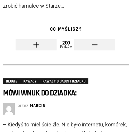
zrobić hamulce w Starze…
CO MYŚLISZ?
200
Punktów
DŁUGIE
KAWAŁY
KAWAŁY O BABCI I DZIADKU
MÓWI WNUK DO DZIADKA:
przez
MARCIN
– Kiedyś to mieliście źle. Nie było internetu, komórek,