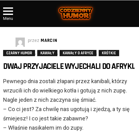
Menu
przez
MARCIN
,
,
,
CZARNY HUMOR
KAWAŁY
KAWAŁY O AFRYCE
KRÓTKIE
DWAJ PRZYJACIELE WYJECHALI DO AFRYKI.
Pewnego dnia zostali złapani przez kanibali, którzy
wrzucili ich do wielkiego kotła i gotują z nich zupę.
Nagle jeden z nich zaczyna się śmiać.
– Co ci jest? Za chwilę nas ugotują i zjedzą, a ty się
śmiejesz! I co jest takie zabawne?
– Właśnie nasikałem im do zupy.