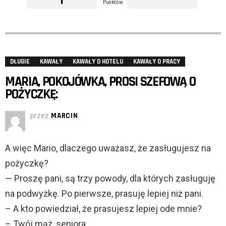
Punktów
DŁUGIE
KAWAŁY
KAWAŁY O HOTELU
KAWAŁY O PRACY
MARIA, POKOJÓWKA, PROSI SZEFOWĄ O
POŻYCZKĘ:
przez
MARCIN
A więc Mario, dlaczego uważasz, że zasługujesz na
pożyczkę?
— Proszę pani, są trzy powody, dla których zasługuję
na podwyżkę. Po pierwsze, prasuję lepiej niż pani.
– A kto powiedział, że prasujesz lepiej ode mnie?
– Twój mąż, seniora.