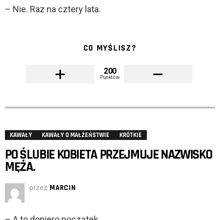
– Nie. Raz na cztery lata.
CO MYŚLISZ?
200
Punktów
KAWAŁY
KAWAŁY O MAŁŻEŃSTWIE
KRÓTKIE
PO ŚLUBIE KOBIETA PRZEJMUJE NAZWISKO
MĘŻA.
przez
MARCIN
– A to dopiero początek…