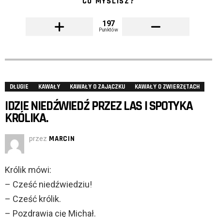
CO MYŚLISZ?
197
Punktów
DŁUGIE
KAWAŁY
KAWAŁY O ZAJĄCZKU
KAWAŁY O ZWIERZĘTACH
IDZIE NIEDŹWIEDŹ PRZEZ LAS I SPOTYKA
KRÓLIKA.
przez
MARCIN
Królik mówi:
– Cześć niedźwiedziu!
– Cześć królik.
– Pozdrawia cię Michał.