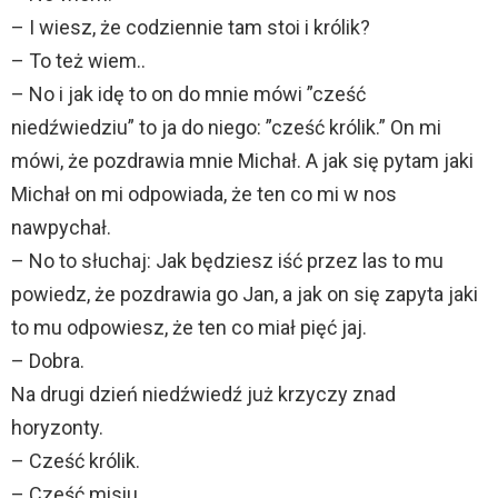
– I wiesz, że codziennie tam stoi i królik?
– To też wiem..
– No i jak idę to on do mnie mówi ”cześć
niedźwiedziu” to ja do niego: ”cześć królik.” On mi
mówi, że pozdrawia mnie Michał. A jak się pytam jaki
Michał on mi odpowiada, że ten co mi w nos
nawpychał.
– No to słuchaj: Jak będziesz iść przez las to mu
powiedz, że pozdrawia go Jan, a jak on się zapyta jaki
to mu odpowiesz, że ten co miał pięć jaj.
– Dobra.
Na drugi dzień niedźwiedź już krzyczy znad
horyzonty.
– Cześć królik.
– Cześć misiu.