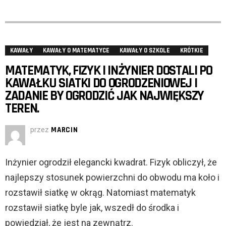
KAWAŁY
KAWAŁY O MATEMATYCE
KAWAŁY O SZKOLE
KRÓTKIE
MATEMATYK, FIZYK I INŻYNIER DOSTALI PO
KAWAŁKU SIATKI DO OGRODZENIOWEJ I
ZADANIE BY OGRODZIĆ JAK NAJWIĘKSZY
TEREN.
przez
MARCIN
Inżynier ogrodził elegancki kwadrat. Fizyk obliczył, że
najlepszy stosunek powierzchni do obwodu ma koło i
rozstawił siatkę w okrąg. Natomiast matematyk
rozstawił siatkę byle jak, wszedł do środka i
powiedział, że jest na zewnątrz.