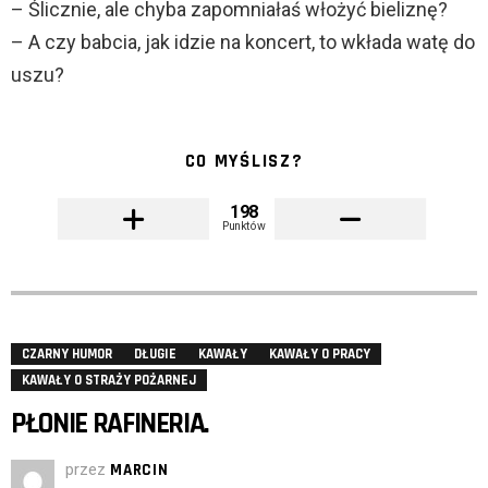
– Ślicznie, ale chyba zapomniałaś włożyć bieliznę?
– A czy babcia, jak idzie na koncert, to wkłada watę do
uszu?
CO MYŚLISZ?
198
Punktów
CZARNY HUMOR
DŁUGIE
KAWAŁY
KAWAŁY O PRACY
KAWAŁY O STRAŻY POŻARNEJ
PŁONIE RAFINERIA.
przez
MARCIN