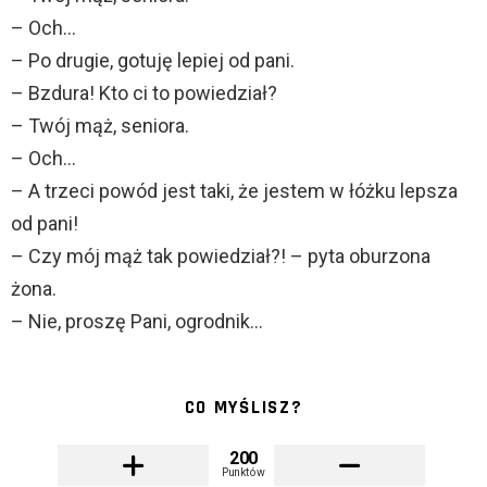
– Och…
– Po drugie, gotuję lepiej od pani.
– Bzdura! Kto ci to powiedział?
– Twój mąż, seniora.
– Och…
– A trzeci powód jest taki, że jestem w łóżku lepsza
od pani!
– Czy mój mąż tak powiedział?! – pyta oburzona
żona.
– Nie, proszę Pani, ogrodnik…
CO MYŚLISZ?
200
Punktów