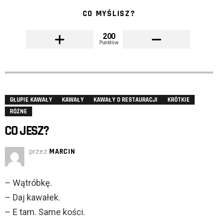
CO MYŚLISZ?
200
Punktów
GŁUPIE KAWAŁY
KAWAŁY
KAWAŁY O RESTAURACJI
KRÓTKIE
RÓŻNE
CO JESZ?
przez
MARCIN
– Wątróbkę.
– Daj kawałek.
– E tam. Same kości.