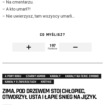
– Na cmentarzu.
– A kto umarł?!
– Nie uwierzysz, tam wszyscy umarli…
CO MYŚLISZ?
197
Punktów
4 PORY ROKU
CZARNY HUMOR
KAWAŁY
KAWAŁY NA FERIE ZIMOWE
KAWAŁY O ZWIERZĘTACH
KRÓTKIE
ZIMA. POD DRZEWEM STOI CHŁOPIEC,
OTWORZYŁ USTA I ŁAPIE ŚNIEG NA JĘZYK.