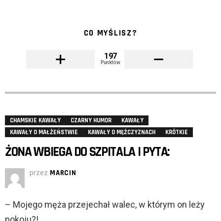
CO MYŚLISZ?
197
Punktów
CHAMSKIE KAWAŁY
CZARNY HUMOR
KAWAŁY
KAWAŁY O MAŁŻEŃSTWIE
KAWAŁY O MĘŻCZYZNACH
KRÓTKIE
ŻONA WBIEGA DO SZPITALA I PYTA:
przez
MARCIN
– Mojego męża przejechał walec, w którym on leży
pokoju?!