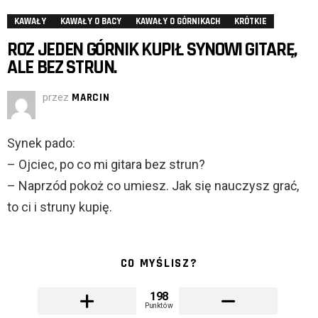
KAWAŁY
KAWAŁY O BACY
KAWAŁY O GÓRNIKACH
KRÓTKIE
ROZ JEDEN GÓRNIK KUPIŁ SYNOWI GITARĘ,
ALE BEZ STRUN.
przez
MARCIN
Synek pado:
– Ojciec, po co mi gitara bez strun?
– Naprzód pokoż co umiesz. Jak się nauczysz grać,
to ci i struny kupię.
CO MYŚLISZ?
198
Punktów