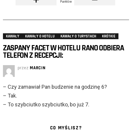
Punktów
KAWAŁY
KAWAŁY O HOTELU
KAWAŁY O TURYSTACH
KRÓTKIE
ZASPANY FACET W HOTELU RANO ODBIERA
TELEFON Z RECEPCJI:
przez
MARCIN
– Czy zamawiał Pan budzenie na godzinę 6?
– Tak.
– To szybciutko szybciutko, bo już 7.
CO MYŚLISZ?