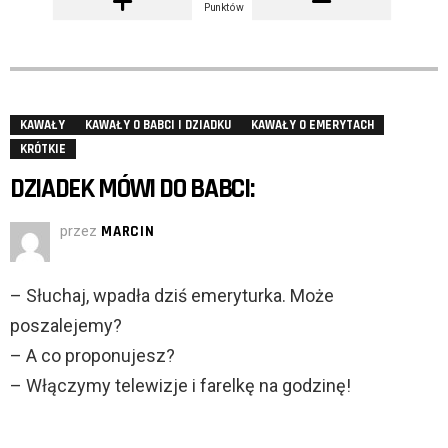
Punktów
KAWAŁY
KAWAŁY O BABCI I DZIADKU
KAWAŁY O EMERYTACH
KRÓTKIE
DZIADEK MÓWI DO BABCI:
przez
MARCIN
– Słuchaj, wpadła dziś emeryturka. Może
poszalejemy?
– A co proponujesz?
– Włączymy telewizje i farelkę na godzinę!