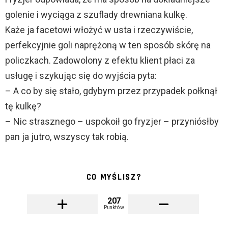
golenie i wyciąga z szuflady drewniana kulkę.
Każe ja facetowi włożyć w usta i rzeczywiście,
perfekcyjnie goli naprężoną w ten sposób skórę na
policzkach. Zadowolony z efektu klient płaci za
usługę i szykując się do wyjścia pyta:
– A co by się stało, gdybym przez przypadek połknął
tę kulkę?
– Nic strasznego – uspokoił go fryzjer – przyniósłby
pan ja jutro, wszyscy tak robią.
CO MYŚLISZ?
207
Punktów