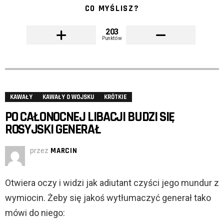
CO MYŚLISZ?
203
Punktów
KAWAŁY
KAWAŁY O WOJSKU
KRÓTKIE
PO CAŁONOCNEJ LIBACJI BUDZI SIĘ
ROSYJSKI GENERAŁ
przez
MARCIN
Otwiera oczy i widzi jak adiutant czyści jego mundur z
wymiocin. Żeby się jakoś wytłumaczyć generał tako
mówi do niego: