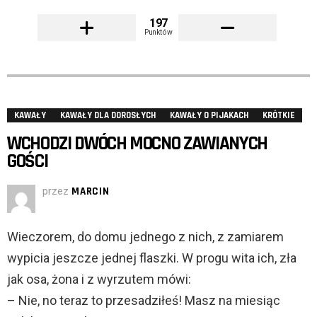
197
Punktów
KAWAŁY
KAWAŁY DLA DOROSŁYCH
KAWAŁY O PIJAKACH
KRÓTKIE
WCHODZI DWÓCH MOCNO ZAWIANYCH
GOŚCI
przez
MARCIN
Wieczorem, do domu jednego z nich, z zamiarem
wypicia jeszcze jednej flaszki. W progu wita ich, zła
jak osa, żona i z wyrzutem mówi:
– Nie, no teraz to przesadziłeś! Masz na miesiąc