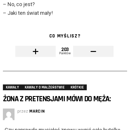
– No, co jest?
– Jaki ten świat mały!
CO MYŚLISZ?
203
Punktów
KAWAŁY
KAWAŁY O MAŁŻEŃSTWIE
KRÓTKIE
ŻONA Z PRETENSJAMI MÓWI DO MĘŻA:
przez
MARCIN
-Czy naprawdę musiałeś znowu wypić całą butelkę