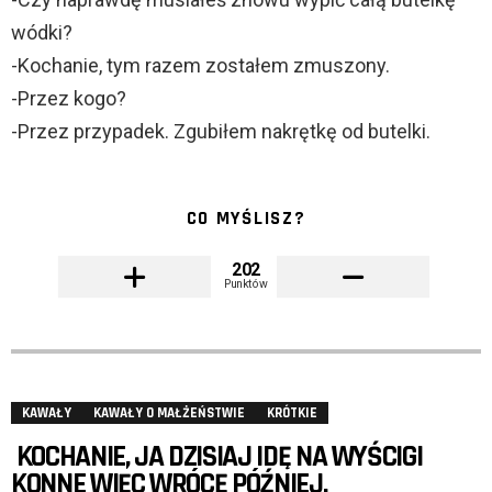
wódki?
-Kochanie, tym razem zostałem zmuszony.
-Przez kogo?
-Przez przypadek. Zgubiłem nakrętkę od butelki.
CO MYŚLISZ?
202
Punktów
KAWAŁY
KAWAŁY O MAŁŻEŃSTWIE
KRÓTKIE
KOCHANIE, JA DZISIAJ IDĘ NA WYŚCIGI
KONNE WIĘC WRÓCĘ PÓŹNIEJ.