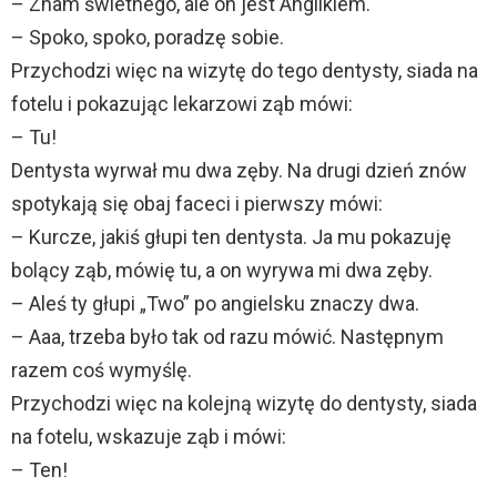
– Znam świetnego, ale on jest Anglikiem.
– Spoko, spoko, poradzę sobie.
Przychodzi więc na wizytę do tego dentysty, siada na
fotelu i pokazując lekarzowi ząb mówi:
– Tu!
Dentysta wyrwał mu dwa zęby. Na drugi dzień znów
spotykają się obaj faceci i pierwszy mówi:
– Kurcze, jakiś głupi ten dentysta. Ja mu pokazuję
bolący ząb, mówię tu, a on wyrywa mi dwa zęby.
– Aleś ty głupi „Two” po angielsku znaczy dwa.
– Aaa, trzeba było tak od razu mówić. Następnym
razem coś wymyślę.
Przychodzi więc na kolejną wizytę do dentysty, siada
na fotelu, wskazuje ząb i mówi:
– Ten!