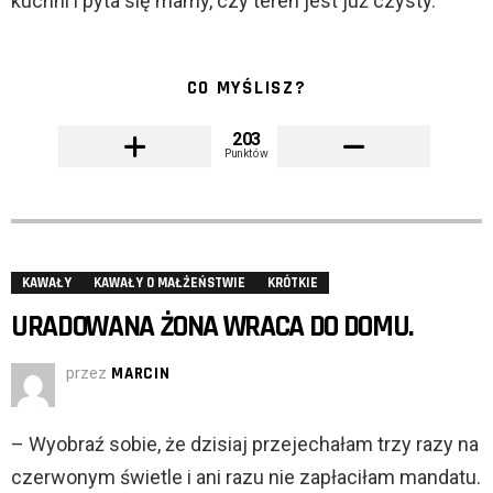
kuchni i pyta się mamy, czy teren jest już czysty.
CO MYŚLISZ?
203
Punktów
KAWAŁY
KAWAŁY O MAŁŻEŃSTWIE
KRÓTKIE
URADOWANA ŻONA WRACA DO DOMU.
przez
MARCIN
– Wyobraź sobie, że dzisiaj przejechałam trzy razy na
czerwonym świetle i ani razu nie zapłaciłam mandatu.