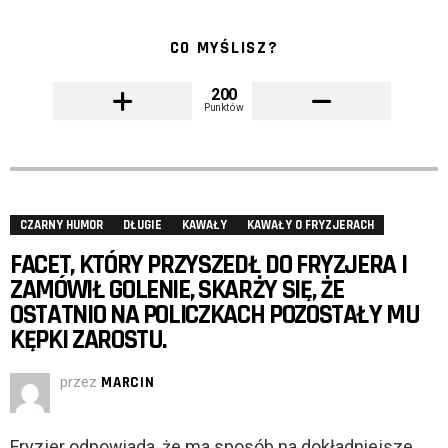
CO MYŚLISZ?
200
Punktów
CZARNY HUMOR
DŁUGIE
KAWAŁY
KAWAŁY O FRYZJERACH
FACET, KTÓRY PRZYSZEDŁ DO FRYZJERA I
ZAMÓWIŁ GOLENIE, SKARŻY SIĘ, ŻE
OSTATNIO NA POLICZKACH POZOSTAŁY MU
KĘPKI ZAROSTU.
przez
MARCIN
Fryzjer odpowiada, że ma sposób na dokładniejsze