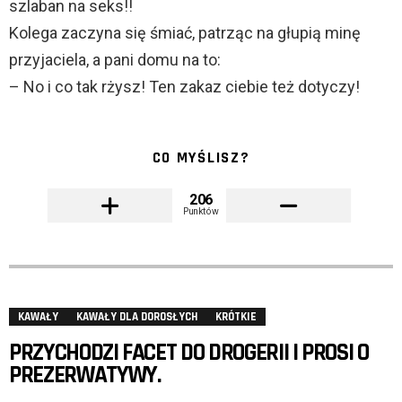
szlaban na seks!!
Kolega zaczyna się śmiać, patrząc na głupią minę
przyjaciela, a pani domu na to:
– No i co tak rżysz! Ten zakaz ciebie też dotyczy!
CO MYŚLISZ?
206
Punktów
KAWAŁY
KAWAŁY DLA DOROSŁYCH
KRÓTKIE
PRZYCHODZI FACET DO DROGERII I PROSI O
PREZERWATYWY.