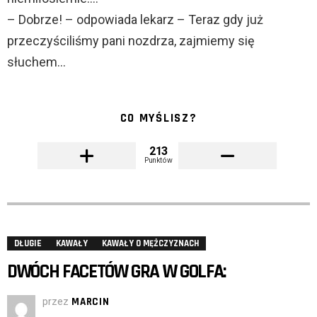
– Dobrze! – odpowiada lekarz – Teraz gdy już
przeczyściliśmy pani nozdrza, zajmiemy się
słuchem…
CO MYŚLISZ?
213
Punktów
DŁUGIE
KAWAŁY
KAWAŁY O MĘŻCZYZNACH
DWÓCH FACETÓW GRA W GOLFA:
przez
MARCIN