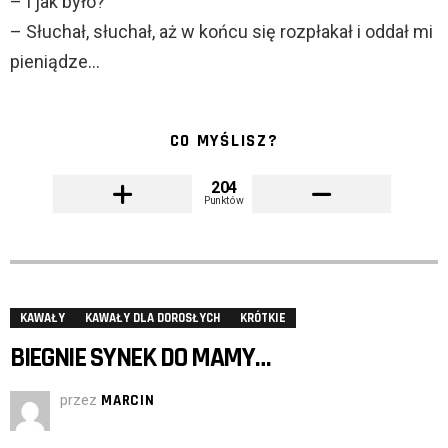
– I jak było?
– Słuchał, słuchał, aż w końcu się rozpłakał i oddał mi
pieniądze…
CO MYŚLISZ?
204
Punktów
KAWAŁY
KAWAŁY DLA DOROSŁYCH
KRÓTKIE
BIEGNIE SYNEK DO MAMY…
przez
MARCIN