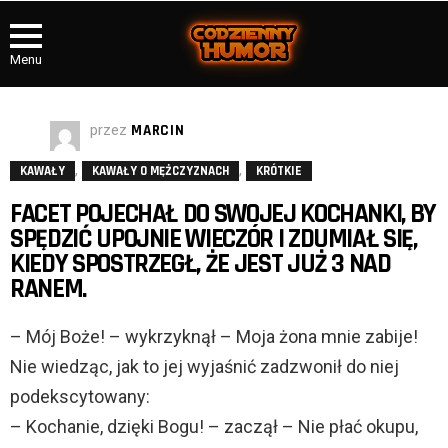
Menu
przez
MARCIN
,
,
KAWAŁY
KAWAŁY O MĘŻCZYZNACH
KRÓTKIE
FACET POJECHAŁ DO SWOJEJ KOCHANKI, BY
SPĘDZIĆ UPOJNIE WIECZÓR I ZDUMIAŁ SIĘ,
KIEDY SPOSTRZEGŁ, ŻE JEST JUŻ 3 NAD
RANEM.
– Mój Boże! – wykrzyknął – Moja żona mnie zabije!
Nie wiedząc, jak to jej wyjaśnić zadzwonił do niej
podekscytowany:
– Kochanie, dzięki Bogu! – zaczął – Nie płać okupu,