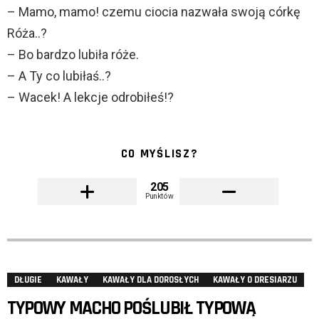
– Mamo, mamo! czemu ciocia nazwała swoją córkę
Róża..?
– Bo bardzo lubiła róże.
– A Ty co lubiłaś..?
– Wacek! A lekcje odrobiłeś!?
CO MYŚLISZ?
205
Punktów
DŁUGIE
KAWAŁY
KAWAŁY DLA DOROSŁYCH
KAWAŁY O DRESIARZU
TYPOWY MACHO POŚLUBIŁ TYPOWĄ