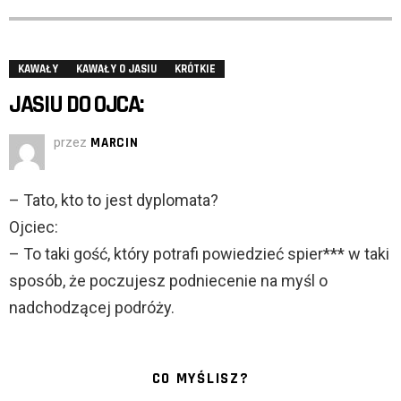
KAWAŁY
KAWAŁY O JASIU
KRÓTKIE
JASIU DO OJCA:
przez
MARCIN
– Tato, kto to jest dyplomata?
Ojciec:
– To taki gość, który potrafi powiedzieć spier*** w taki
sposób, że poczujesz podniecenie na myśl o
nadchodzącej podróży.
CO MYŚLISZ?