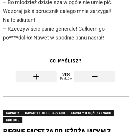
– Bo młodzież dzisiejsza w ogóle nie umie pić.
Wczoraj jakiś porucznik całego mnie zarzygał!
Na to adiutant:
– Rzeczywiście panie generale! Całkiem go
po****doliło! Nawet w spodnie panu nasrał!
CO MYŚLISZ?
203
Punktów
KAWAŁY
KAWAŁY O KOLEJARZACH
KAWAŁY O MĘŻCZYZNACH
KRÓTKIE