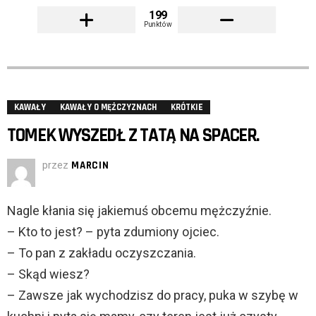
199
Punktów
KAWAŁY
KAWAŁY O MĘŻCZYZNACH
KRÓTKIE
TOMEK WYSZEDŁ Z TATĄ NA SPACER.
przez
MARCIN
Nagle kłania się jakiemuś obcemu mężczyźnie.
– Kto to jest? – pyta zdumiony ojciec.
– To pan z zakładu oczyszczania.
– Skąd wiesz?
– Zawsze jak wychodzisz do pracy, puka w szybę w