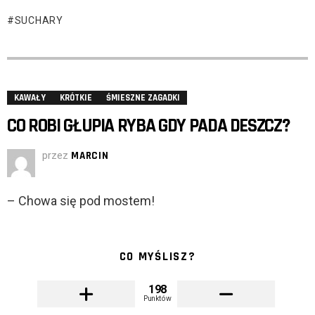
SUCHARY
KAWAŁY
KRÓTKIE
ŚMIESZNE ZAGADKI
CO ROBI GŁUPIA RYBA GDY PADA DESZCZ?
przez
MARCIN
– Chowa się pod mostem!
CO MYŚLISZ?
198
Punktów