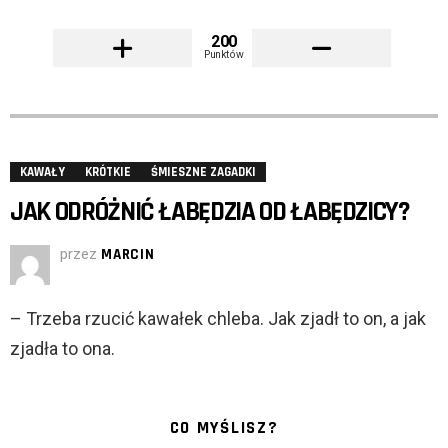
200
Punktów
KAWAŁY
KRÓTKIE
ŚMIESZNE ZAGADKI
JAK ODRÓŻNIĆ ŁABĘDZIA OD ŁABĘDZICY?
przez
MARCIN
– Trzeba rzucić kawałek chleba. Jak zjadł to on, a jak
zjadła to ona.
CO MYŚLISZ?