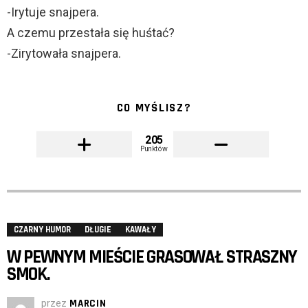
-Irytuje snajpera.
A czemu przestała się huśtać?
-Zirytowała snajpera.
CO MYŚLISZ?
205
Punktów
CZARNY HUMOR
DŁUGIE
KAWAŁY
W PEWNYM MIEŚCIE GRASOWAŁ STRASZNY
SMOK.
przez
MARCIN