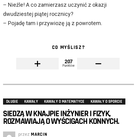
– Nieźle! A co zamierzasz uczynić z okazji
dwudziestej piątej rocznicy?
– Pojadę tam i przywiozę ją z powrotem.
CO MYŚLISZ?
207
Punktów
DŁUGIE
KAWAŁY
KAWAŁY O MATEMATYCE
KAWAŁY O SPORCIE
SIEDZĄ W KNAJPIE INŻYNIER I FIZYK,
ROZMAWIAJĄ O WYŚCIGACH KONNYCH.
przez
MARCIN