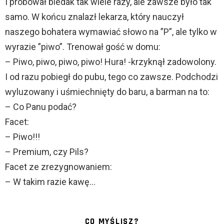
I próbował biedak tak wiele razy, ale zawsze było tak
samo. W końcu znalazł lekarza, który nauczył
naszego bohatera wymawiać słowo na ”P”, ale tylko w
wyrazie ”piwo”. Trenował gość w domu:
– Piwo, piwo, piwo, piwo! Hura! -krzyknął zadowolony.
I od razu pobiegł do pubu, tego co zawsze. Podchodzi
wyluzowany i uśmiechnięty do baru, a barman na to:
– Co Panu podać?
Facet:
– Piwo!!!
– Premium, czy Pils?
Facet ze zrezygnowaniem:
– W takim razie kawę…
CO MYŚLISZ?