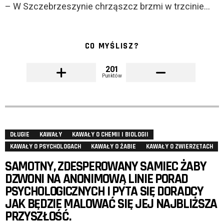
– W Szczebrzeszynie chrząszcz brzmi w trzcinie…
CO MYŚLISZ?
201
Punktów
DŁUGIE
KAWAŁY
KAWAŁY O CHEMII I BIOLOGII
KAWAŁY O PSYCHOLOGACH
KAWAŁY O ŻABIE
KAWAŁY O ZWIERZĘTACH
SAMOTNY, ZDESPEROWANY SAMIEC ŻABY
DZWONI NA ANONIMOWĄ LINIE PORAD
PSYCHOLOGICZNYCH I PYTA SIĘ DORADCY
JAK BĘDZIE MALOWAĆ SIĘ JEJ NAJBLIŻSZA
PRZYSZŁOŚĆ.