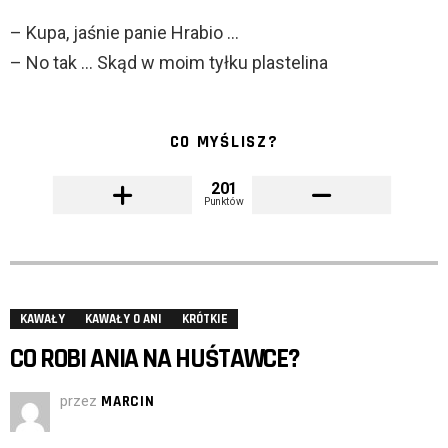
– Kupa, jaśnie panie Hrabio …
– No tak … Skąd w moim tyłku plastelina
CO MYŚLISZ?
201
Punktów
KAWAŁY
KAWAŁY O ANI
KRÓTKIE
CO ROBI ANIA NA HUŚTAWCE?
przez
MARCIN