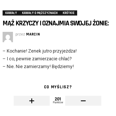
KAWAŁY
KAWAŁY O MĘŻCZYZNACH
KRÓTKIE
MĄŻ KRZYCZY I OZNAJMIA SWOJEJ ŻONIE:
przez
MARCIN
– Kochanie! Zenek jutro przyjeżdża!
– I co, pewnie zamierzacie chlać?
– Nie. Nie zamierzamy! Będziemy!
CO MYŚLISZ?
201
Punktów