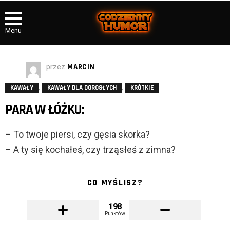
Menu
przez
MARCIN
,
,
KAWAŁY
KAWAŁY DLA DOROSŁYCH
KRÓTKIE
PARA W ŁÓŻKU:
– To twoje piersi, czy gęsia skorka?
– A ty się kochałeś, czy trząsłeś z zimna?
CO MYŚLISZ?
198
Punktów