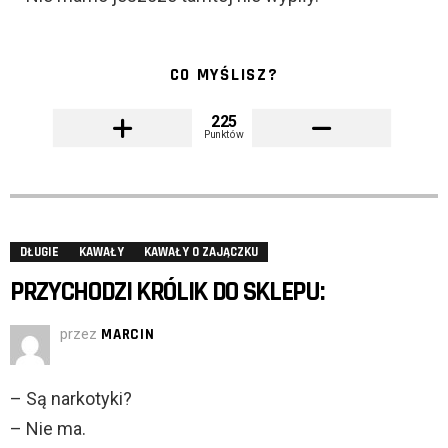
CO MYŚLISZ?
225
Punktów
DŁUGIE
KAWAŁY
KAWAŁY O ZAJĄCZKU
PRZYCHODZI KRÓLIK DO SKLEPU:
przez
MARCIN
– Są narkotyki?
– Nie ma.