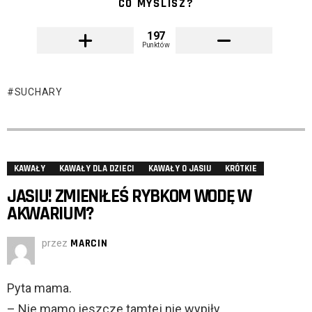
CO MYŚLISZ?
197
Punktów
SUCHARY
KAWAŁY
KAWAŁY DLA DZIECI
KAWAŁY O JASIU
KRÓTKIE
JASIU! ZMIENIŁEŚ RYBKOM WODĘ W
AKWARIUM?
przez
MARCIN
Pyta mama.
– Nie mamo jeszcze tamtej nie wypiły.