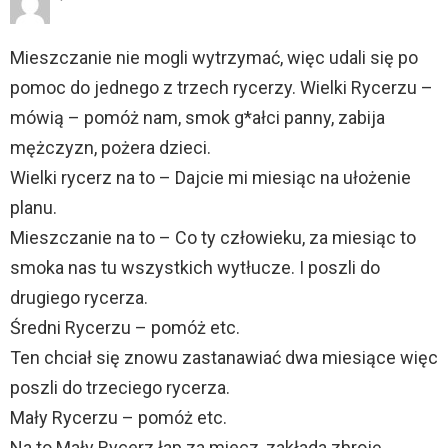
Mieszczanie nie mogli wytrzymać, więc udali się po
pomoc do jednego z trzech rycerzy. Wielki Rycerzu –
mówią – pomóż nam, smok g*ałci panny, zabija
mężczyzn, pożera dzieci.
Wielki rycerz na to – Dajcie mi miesiąc na ułożenie
planu.
Mieszczanie na to – Co ty człowieku, za miesiąc to
smoka nas tu wszystkich wytłucze. I poszli do
drugiego rycerza.
Średni Rycerzu – pomóż etc.
Ten chciał się znowu zastanawiać dwa miesiące więc
poszli do trzeciego rycerza.
Mały Rycerzu – pomóż etc.
Na to Mały Rycerz łap za miecz, zakłada zbroję,