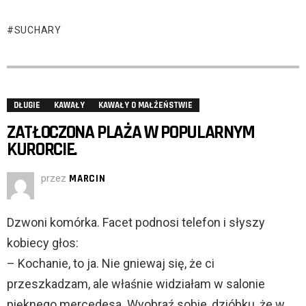
SUCHARY
DŁUGIE
KAWAŁY
KAWAŁY O MAŁŻEŃSTWIE
ZATŁOCZONA PLAŻA W POPULARNYM
KURORCIE.
przez
MARCIN
Dzwoni komórka. Facet podnosi telefon i słyszy
kobiecy głos:
– Kochanie, to ja. Nie gniewaj się, że ci
przeszkadzam, ale właśnie widziałam w salonie
pięknego mercedesa. Wyobraź sobie, dzióbku, że w