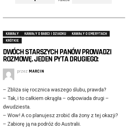
Punktów
KAWAŁY
KAWAŁY O BABCI I DZIADKU
KAWAŁY O EMERYTACH
KRÓTKIE
DWÓCH STARSZYCH PANÓW PROWADZI
ROZMOWĘ. JEDEN PYTA DRUGIEGO:
przez
MARCIN
– Zbliża się rocznica waszego ślubu, prawda?
– Tak, i to całkiem okrągła – odpowiada drugi –
dwudziesta.
– Wow! A co planujesz zrobić dla żony z tej okazji?
– Zabiorę ją na podróż do Australii.