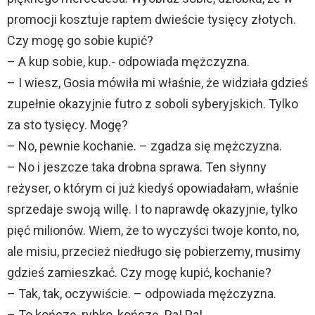
promocji kosztuje raptem dwieście tysięcy złotych.
Czy mogę go sobie kupić?
– A kup sobie, kup.- odpowiada mężczyzna.
– I wiesz, Gosia mówiła mi właśnie, że widziała gdzieś
zupełnie okazyjnie futro z soboli syberyjskich. Tylko
za sto tysięcy. Mogę?
– No, pewnie kochanie. – zgadza się mężczyzna.
– No i jeszcze taka drobna sprawa. Ten słynny
reżyser, o którym ci już kiedyś opowiadałam, właśnie
sprzedaje swoją willę. I to naprawdę okazyjnie, tylko
pięć milionów. Wiem, że to wyczyści twoje konto, no,
ale misiu, przecież niedługo się pobierzemy, musimy
gdzieś zamieszkać. Czy mogę kupić, kochanie?
– Tak, tak, oczywiście. – odpowiada mężczyzna.
– To kończę, rybko, kończę. Pa! Pa!