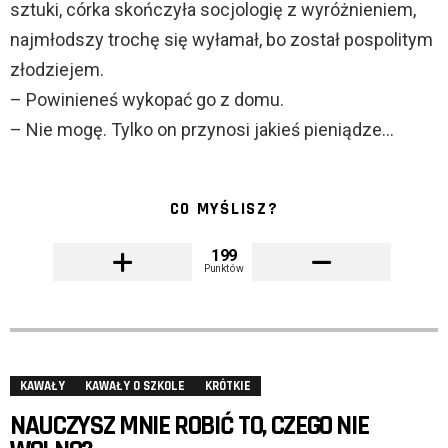
sztuki, córka skończyła socjologię z wyróżnieniem,
najmłodszy trochę się wyłamał, bo został pospolitym
złodziejem.
– Powinieneś wykopać go z domu.
– Nie mogę. Tylko on przynosi jakieś pieniądze…
CO MYŚLISZ?
199
Punktów
KAWAŁY
KAWAŁY O SZKOLE
KRÓTKIE
NAUCZYSZ MNIE ROBIĆ TO, CZEGO NIE