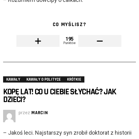
CO MYŚLISZ?
195
Punktów
KAWAŁY
KAWAŁY O POLITYCE
KRÓTKIE
KOPĘ LAT! CO U CIEBIE SŁYCHAĆ? JAK
DZIECI?
przez
MARCIN
– Jakoś leci. Najstarszy syn zrobił doktorat z historii