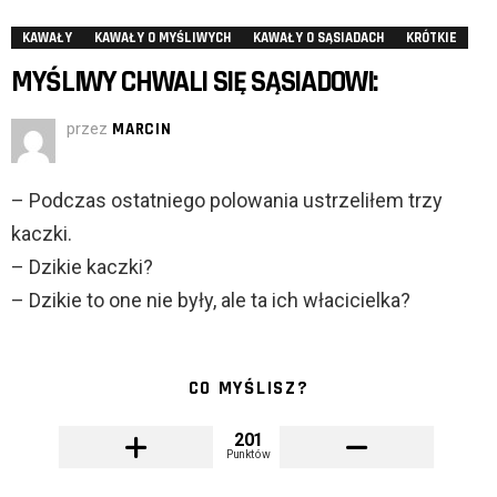
KAWAŁY
KAWAŁY O MYŚLIWYCH
KAWAŁY O SĄSIADACH
KRÓTKIE
MYŚLIWY CHWALI SIĘ SĄSIADOWI:
przez
MARCIN
– Podczas ostatniego polowania ustrzeliłem trzy
kaczki.
– Dzikie kaczki?
– Dzikie to one nie były, ale ta ich włacicielka?
CO MYŚLISZ?
201
Punktów