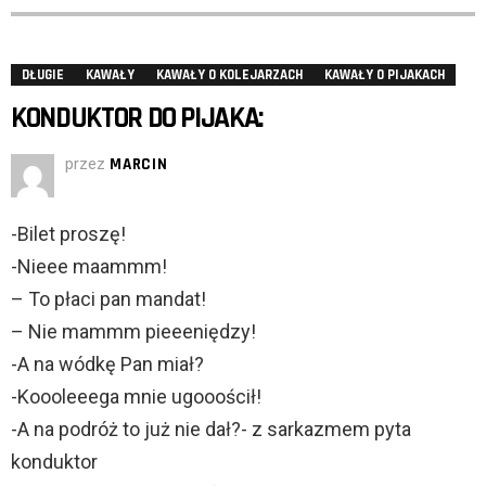
DŁUGIE
KAWAŁY
KAWAŁY O KOLEJARZACH
KAWAŁY O PIJAKACH
KONDUKTOR DO PIJAKA:
przez
MARCIN
-Bilet proszę!
-Nieee maammm!
– To płaci pan mandat!
– Nie mammm pieeeniędzy!
-A na wódkę Pan miał?
-Koooleeega mnie ugooościł!
-A na podróż to już nie dał?- z sarkazmem pyta
konduktor