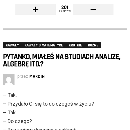
201
Punktów
KAWAŁY
KAWAŁY O MATEMATYCE
KRÓTKIE
RÓŻNE
PYTANKO, MIAŁEŚ NA STUDIACH ANALIZĘ,
ALGEBRĘ ITD.?
przez
MARCIN
– Tak.
– Przydało Ci się to do czegoś w życiu?
– Tak.
– Do czego?
– Rozumiem dowcipy o całkach.