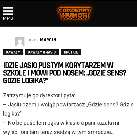
Menu
przez
MARCIN
,
,
KAWAŁY
KAWAŁY O JASIU
KRÓTKIE
IDZIE JASIO PUSTYM KORYTARZEM W
SZKOLE I MÓWI POD NOSEM: „GDZIE SENS?
GDZIE LOGIKA?”
Zatrzymuje go dyrektor i pyta:
– Jasiu czemu wciąż powtarzasz „Gdzie sens? Gdzie
logika?”
– No bo puściłem bąka w klasie a pani kazała mi
wyjść i oni tam teraz siedzą w tym smrodzie…