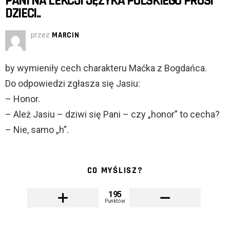
PANI NA LEKCJI JĘZYKA POLSKIEGO PROSI
DZIECI..
przez
MARCIN
by wymieniły cech charakteru Maćka z Bogdańca.
Do odpowiedzi zgłasza się Jasiu:
– Honor.
– Ależ Jasiu – dziwi się Pani – czy „honor” to cecha?
– Nie, samo „h”.
CO MYŚLISZ?
195
Punktów