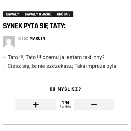
KAWAŁY
KAWAŁY O JASIU
KRÓTKIE
SYNEK PYTA SIĘ TATY:
przez
MARCIN
– Tato !!!, Tato !!! czemu ja jestem taki inny?
– Ciesz się, że nie szczekasz; Taka impreza była!
CO MYŚLISZ?
194
Punktów