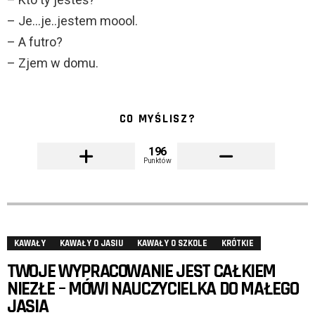
– Je…je..jestem moool.
– A futro?
– Zjem w domu.
CO MYŚLISZ?
196
Punktów
KAWAŁY
KAWAŁY O JASIU
KAWAŁY O SZKOLE
KRÓTKIE
TWOJE WYPRACOWANIE JEST CAŁKIEM
NIEZŁE – MÓWI NAUCZYCIELKA DO MAŁEGO
JASIA