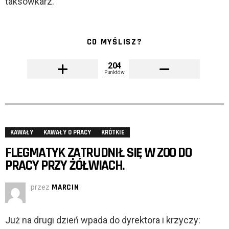
taksówkarz.
CO MYŚLISZ?
204
Punktów
KAWAŁY
KAWAŁY O PRACY
KRÓTKIE
FLEGMATYK ZATRUDNIŁ SIĘ W ZOO DO
PRACY PRZY ŻÓŁWIACH.
przez
MARCIN
Już na drugi dzień wpada do dyrektora i krzyczy: