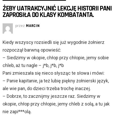
ŻEBY UATRAKCYJNIĆ LEKCJĘ HISTORII PANI
ZAPROSIŁA DO KLASY KOMBATANTA.
przez
MARCIN
Kiedy wszyscy rozsiedli się już wygodnie żołnierz
rozpoczął barwną opowieść:
– Siedzimy w okopie, chłop przy chłopie, jemy sobie
chleb, aż tu nagle – j*b, j*b, j*b
Pani zmieszała się nieco słysząc te słowa i mówi:
– Panie kapitanie, ja też lubię piękny żołnierski język,
ale wie pan, do dzieci trzeba trochę inaczej.
– Dobrze, to zacznijmy jeszcze raz. Siedzimy w
okopie, chłop przy chłopie, jemy chleb z solą, a tu jak
nie zapi***olą.