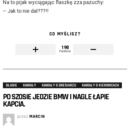
Na to pijak wyciągając flaszkę zza pazuchy:
– Jak to nie dał???!!
CO MYŚLISZ?
198
Punktów
DŁUGIE
KAWAŁY
KAWAŁY O DRESIARZU
KAWAŁY O KIEROWCACH
PO SZOSIE JEDZIE BMW I NAGLE ŁAPIE
KAPCIA.
przez
MARCIN