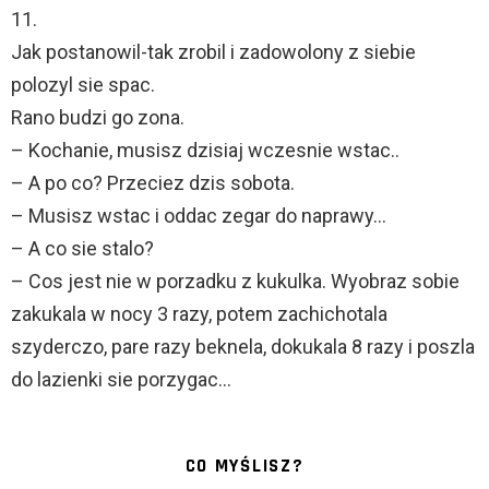
11.
Jak postanowil-tak zrobil i zadowolony z siebie
polozyl sie spac.
Rano budzi go zona.
– Kochanie, musisz dzisiaj wczesnie wstac..
– A po co? Przeciez dzis sobota.
– Musisz wstac i oddac zegar do naprawy…
– A co sie stalo?
– Cos jest nie w porzadku z kukulka. Wyobraz sobie
zakukala w nocy 3 razy, potem zachichotala
szyderczo, pare razy beknela, dokukala 8 razy i poszla
do lazienki sie porzygac…
CO MYŚLISZ?