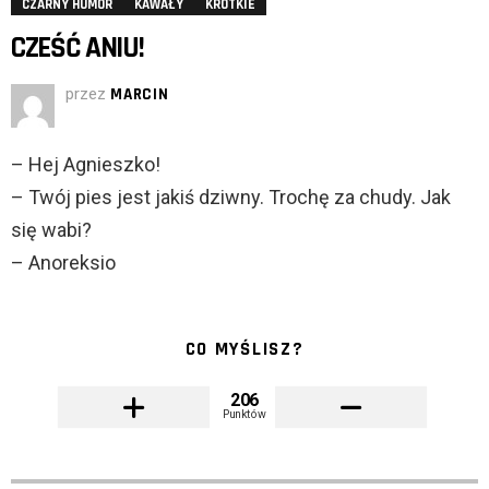
CZARNY HUMOR
KAWAŁY
KRÓTKIE
CZEŚĆ ANIU!
przez
MARCIN
– Hej Agnieszko!
– Twój pies jest jakiś dziwny. Trochę za chudy. Jak
się wabi?
– Anoreksio
CO MYŚLISZ?
206
Punktów