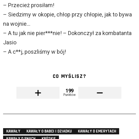
– Przecież prosiłam!
– Siedzimy w okopie, chłop przy chłopie, jak to bywa
na wojnie…
– A tu jak nie pier***nie! – Dokonczył za kombatanta
Jasio
– A c**j, poszliśmy w bój!
CO MYŚLISZ?
199
Punktów
KAWAŁY
KAWAŁY O BABCI I DZIADKU
KAWAŁY O EMERYTACH
KAWAŁY O SNACH
KRÓTKIE