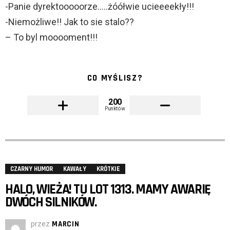
-Panie dyrektooooorze…..żóółwie ucieeeekły!!!
-Niemożliwe!! Jak to sie stalo??
– To byl mooooment!!!
CO MYŚLISZ?
200
Punktów
CZARNY HUMOR
KAWAŁY
KRÓTKIE
HALO, WIEŻA! TU LOT 1313. MAMY AWARIĘ
DWÓCH SILNIKÓW.
przez
MARCIN