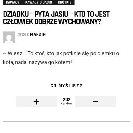
KAWAŁY
KAWAŁY O JASIU
KRÓTKIE
DZIADKU – PYTA JASIU – KTO TO JEST
CZŁOWIEK DOBRZE WYCHOWANY?
przez
MARCIN
– Wiesz… To ktoś, kto jak potknie się po ciemku o
kota, nadal nazywa go kotem!
CO MYŚLISZ?
202
Punktów