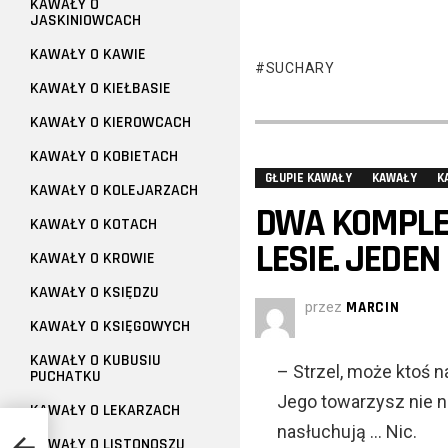
KAWAŁY O
JASKINIOWCACH
KAWAŁY O KAWIE
SUCHARY
KAWAŁY O KIEŁBASIE
KAWAŁY O KIEROWCACH
KAWAŁY O KOBIETACH
GŁUPIE KAWAŁY
KAWAŁY
K
KAWAŁY O KOLEJARZACH
DWA KOMPLET
KAWAŁY O KOTACH
LESIE. JEDEN
KAWAŁY O KROWIE
KAWAŁY O KSIĘDZU
przez
MARCIN
KAWAŁY O KSIĘGOWYCH
KAWAŁY O KUBUSIU
– Strzel, może ktoś n
PUCHATKU
Jego towarzysz nie nam
KAWAŁY O LEKARZACH
nasłuchują … Nic.
KAWAŁY O LISTONOSZU