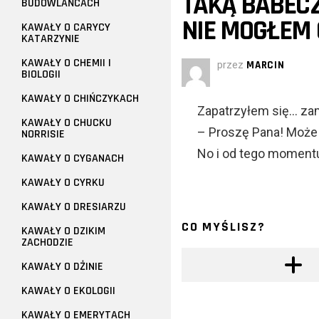
TAKĄ BABECZK
BUDOWLAŃCACH
NIE MOGŁEM 
KAWAŁY O CARYCY
KATARZYNIE
KAWAŁY O CHEMII I
przez
MARCIN
BIOLOGII
KAWAŁY O CHIŃCZYKACH
Zapatrzyłem się… za
KAWAŁY O CHUCKU
– Proszę Pana! Może
NORRISIE
No i od tego momentu
KAWAŁY O CYGANACH
KAWAŁY O CYRKU
KAWAŁY O DRESIARZU
CO MYŚLISZ?
KAWAŁY O DZIKIM
ZACHODZIE
KAWAŁY O DŻINIE
KAWAŁY O EKOLOGII
KAWAŁY O EMERYTACH