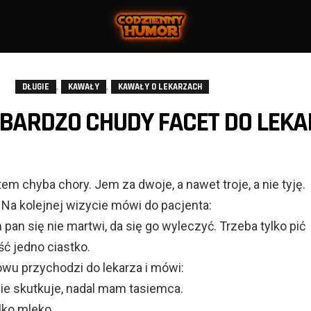
,
,
DŁUGIE
KAWAŁY
KAWAŁY O LEKARZACH
BARDZO CHUDY FACET DO LEK
tem chyba chory. Jem za dwoje, a nawet troje, a nie tyję.
. Na kolejnej wizycie mówi do pacjenta:
 pan się nie martwi, da się go wyleczyć. Trzeba tylko pić
ść jedno ciastko.
owu przychodzi do lekarza i mówi:
nie skutkuje, nadal mam tasiemca.
ylko mleko.