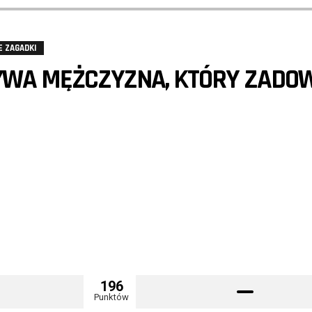
E ZAGADKI
ZYWA MĘŻCZYZNA, KTÓRY ZADO
196
Punktów