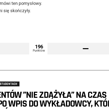
– mówi ten pomysłowy.
i się skończyły.
196
Punktów
 STUDENTACH
NTÓW ”NIE ZDĄŻYŁA” NA CZAS
 PO WPIS DO WYKŁADOWCY, KTÓ