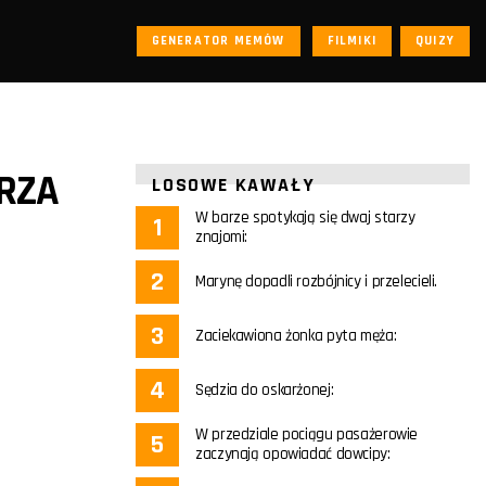
GENERATOR MEMÓW
FILMIKI
QUIZY
ARZA
LOSOWE KAWAŁY
W barze spotykają się dwaj starzy
znajomi:
Marynę dopadli rozbójnicy i przelecieli.
Zaciekawiona żonka pyta męża:
Sędzia do oskarżonej:
W przedziale pociągu pasażerowie
zaczynają opowiadać dowcipy: