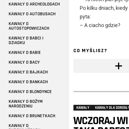
KAWAŁY O ARCHEOLOGACH
Po kilku dniach, kiedy
KAWAŁY O AUTOBUSACH
pyta:
KAWAŁY O
– A ciacho gdzie?
AUTOSTOPOWICZACH
KAWAŁY O BABCI I
DZIADKU
CO MYŚLISZ?
KAWAŁY O BABIE
KAWAŁY O BACY
KAWAŁY O BAJKACH
KAWAŁY O BANKACH
KAWAŁY O BLONDYNCE
KAWAŁY O BOŻYM
NARODZENIU
KAWAŁY
KAWAŁY DLA DOROSŁ
KAWAŁY O BRUNETKACH
WCZORAJ WI
KAWAŁY O