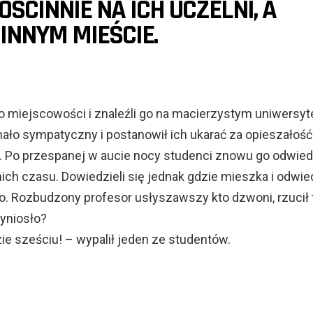
ŚCINNIE NA ICH UCZELNI, A
INNYM MIEŚCIE.
go miejscowości i znaleźli go na macierzystym uniwersyt
mało sympatyczny i postanowił ich ukarać za opieszałość
o. Po przespanej w aucie nocy studenci znowu go odwiedzi
nich czasu. Dowiedzieli się jednak gdzie mieszka i odwied
o. Rozbudzony profesor usłyszawszy kto dzwoni, rzucił t
zyniosło?
e sześciu! – wypalił jeden ze studentów.