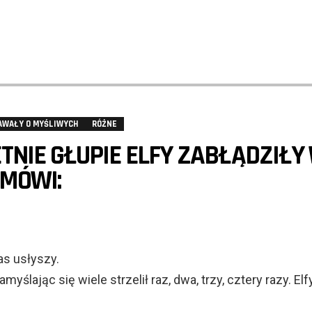
AWAŁY O MYŚLIWYCH
RÓŻNE
NIE GŁUPIE ELFY ZABŁĄDZIŁY
 MÓWI:
as usłyszy.
yślając się wiele strzelił raz, dwa, trzy, cztery razy. Elf