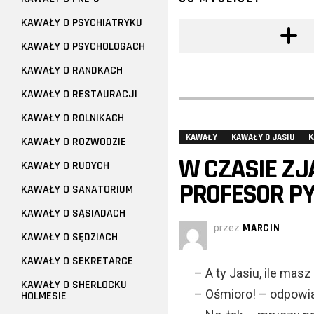
KAWAŁY O PSYCHIATRYKU
KAWAŁY O PSYCHOLOGACH
KAWAŁY O RANDKACH
KAWAŁY O RESTAURACJI
KAWAŁY O ROLNIKACH
KAWAŁY
KAWAŁY O JASIU
K
KAWAŁY O ROZWODZIE
W CZASIE Z
KAWAŁY O RUDYCH
PROFESOR PY
KAWAŁY O SANATORIUM
KAWAŁY O SĄSIADACH
przez
MARCIN
KAWAŁY O SĘDZIACH
KAWAŁY O SEKRETARCE
– A ty Jasiu, ile masz
KAWAŁY O SHERLOCKU
– Ośmioro! – odpowi
HOLMESIE