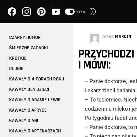
facebook
instagram
pinterest
youtube
PRZEŁĄCZ
NSFW
SKÓRKĘ
przez
MARCIN
CZARNY HUMOR
ŚMIESZNE ZAGADKI
PRZYCHODZI 
KRÓTKIE
I MÓWI:
DŁUGIE
KAWAŁY O 4 PORACH ROKU
– Panie doktorze, jes
KAWAŁY DLA DZIECI
Lekarz zlecił badania
– To tasiemiec. Niech
KAWAŁY O ADAMIE I EWIE
codziennie mleko i je
KAWAŁY O AFRYCE
Po tygodniu facet zn
KAWAŁY O ANI
– Panie doktorze, to 
KAWAŁY O APTEKARZACH
– To niech pan pije t