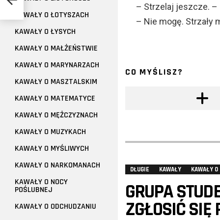
– Strzelaj jeszcze. 
KAWAŁY O ŁOTYSZACH
– Nie mogę. Strzały m
KAWAŁY O ŁYSYCH
KAWAŁY O MAŁŻEŃSTWIE
KAWAŁY O MARYNARZACH
CO MYŚLISZ?
KAWAŁY O MASZTALSKIM
KAWAŁY O MATEMATYCE
KAWAŁY O MĘŻCZYZNACH
KAWAŁY O MUZYKACH
KAWAŁY O MYŚLIWYCH
KAWAŁY O NARKOMANACH
DŁUGIE
KAWAŁY
KAWAŁY O
KAWAŁY O NOCY
GRUPA STUDE
POŚLUBNEJ
ZGŁOSIĆ SIĘ
KAWAŁY O ODCHUDZANIU