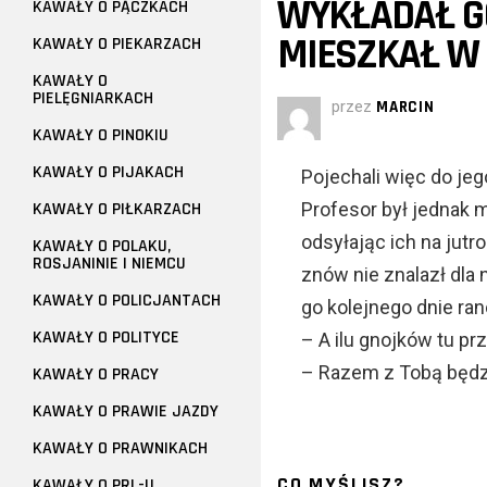
WYKŁADAŁ GO
KAWAŁY O PĄCZKACH
MIESZKAŁ W 
KAWAŁY O PIEKARZACH
KAWAŁY O
PIELĘGNIARKACH
przez
MARCIN
KAWAŁY O PINOKIU
KAWAŁY O PIJAKACH
Pojechali więc do je
KAWAŁY O PIŁKARZACH
Profesor był jednak 
odsyłając ich na jutr
KAWAŁY O POLAKU,
ROSJANINIE I NIEMCU
znów nie znalazł dla 
KAWAŁY O POLICJANTACH
go kolejnego dnie ran
KAWAŁY O POLITYCE
– A ilu gnojków tu pr
– Razem z Tobą będzi
KAWAŁY O PRACY
KAWAŁY O PRAWIE JAZDY
KAWAŁY O PRAWNIKACH
CO MYŚLISZ?
KAWAŁY O PRL-U