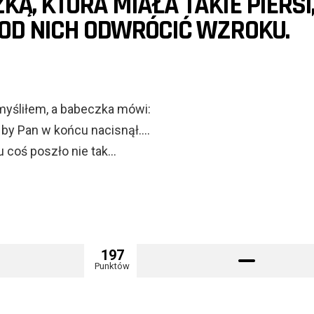
Ą, KTÓRA MIAŁA TAKIE PIERSI,
OD NICH ODWRÓCIĆ WZROKU.
myśliłem, a babeczka mówi:
 by Pan w końcu nacisnął….
 coś poszło nie tak…
197
Punktów