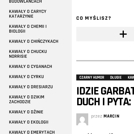
BUDOWLAŃCACH
KAWAŁY O CARYCY
KATARZYNIE
CO MYŚLISZ?
KAWAŁY O CHEMII I
BIOLOGII
KAWAŁY O CHIŃCZYKACH
KAWAŁY O CHUCKU
NORRISIE
KAWAŁY O CYGANACH
KAWAŁY O CYRKU
CZARNY HUMOR
DŁUGIE
KA
KAWAŁY O DRESIARZU
IDZIE GARBA
KAWAŁY O DZIKIM
DUCH I PYTA:
ZACHODZIE
KAWAŁY O DŻINIE
przez
MARCIN
KAWAŁY O EKOLOGII
KAWAŁY O EMERYTACH