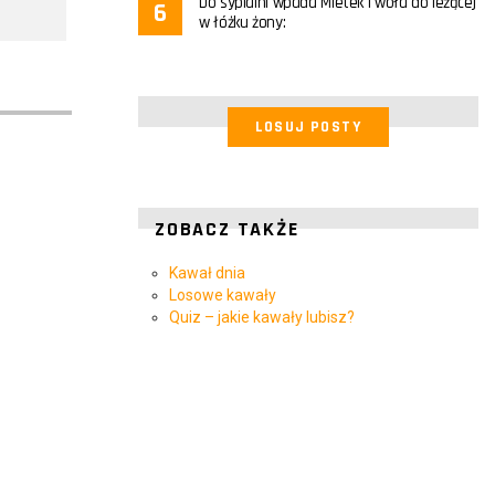
Do sypialni wpada Mietek i woła do leżącej
w łóżku żony:
LOSUJ POSTY
ZOBACZ TAKŻE
Kawał dnia
Losowe kawały
Quiz – jakie kawały lubisz?