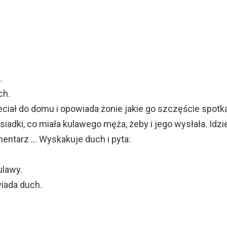
.
ch.
ciał do domu i opowiada żonie jakie go szczęście spotka
ąsiadki, co miała kulawego męża, żeby i jego wysłała. Idzi
entarz … Wyskakuje duch i pyta:
ulawy.
iada duch.