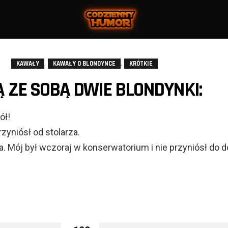
,
,
KAWAŁY
KAWAŁY O BLONDYNCE
KRÓTKIE
ZE SOBĄ DWIE BLONDYNKI:
ół!
zyniósł od stolarza.
 Mój był wczoraj w konserwatorium i nie przyniósł do 