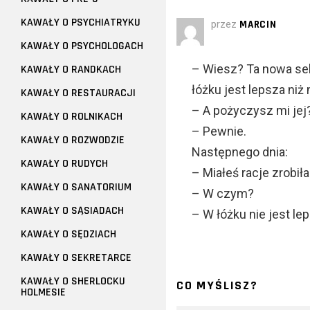
KAWAŁY O PSYCHIATRYKU
przez
MARCIN
KAWAŁY O PSYCHOLOGACH
– Wiesz? Ta nowa sek
KAWAŁY O RANDKACH
łóżku jest lepsza niż
KAWAŁY O RESTAURACJI
– A pożyczysz mi jej
KAWAŁY O ROLNIKACH
– Pewnie.
KAWAŁY O ROZWODZIE
Następnego dnia:
KAWAŁY O RUDYCH
– Miałeś racje zrobił
KAWAŁY O SANATORIUM
– W czym?
KAWAŁY O SĄSIADACH
– W łóżku nie jest le
KAWAŁY O SĘDZIACH
KAWAŁY O SEKRETARCE
KAWAŁY O SHERLOCKU
CO MYŚLISZ?
HOLMESIE