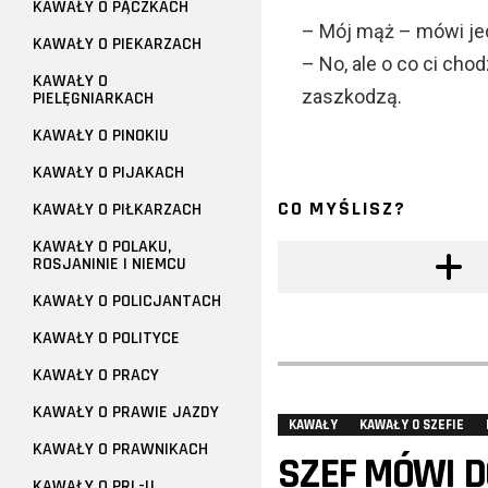
KAWAŁY O PĄCZKACH
– Mój mąż – mówi jed
KAWAŁY O PIEKARZACH
– No, ale o co ci cho
KAWAŁY O
zaszkodzą.
PIELĘGNIARKACH
KAWAŁY O PINOKIU
KAWAŁY O PIJAKACH
CO MYŚLISZ?
KAWAŁY O PIŁKARZACH
KAWAŁY O POLAKU,
ROSJANINIE I NIEMCU
KAWAŁY O POLICJANTACH
KAWAŁY O POLITYCE
KAWAŁY O PRACY
KAWAŁY O PRAWIE JAZDY
KAWAŁY
KAWAŁY O SZEFIE
KAWAŁY O PRAWNIKACH
SZEF MÓWI D
KAWAŁY O PRL-U