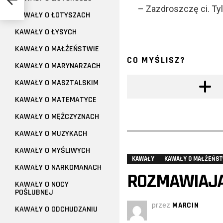
– Zazdroszczę ci. Ty
KAWAŁY O ŁOTYSZACH
KAWAŁY O ŁYSYCH
KAWAŁY O MAŁŻEŃSTWIE
CO MYŚLISZ?
KAWAŁY O MARYNARZACH
KAWAŁY O MASZTALSKIM
KAWAŁY O MATEMATYCE
KAWAŁY O MĘŻCZYZNACH
KAWAŁY O MUZYKACH
KAWAŁY O MYŚLIWYCH
KAWAŁY
KAWAŁY O MAŁŻEŃST
KAWAŁY O NARKOMANACH
ROZMAWIAJĄ 
KAWAŁY O NOCY
POŚLUBNEJ
przez
MARCIN
KAWAŁY O ODCHUDZANIU