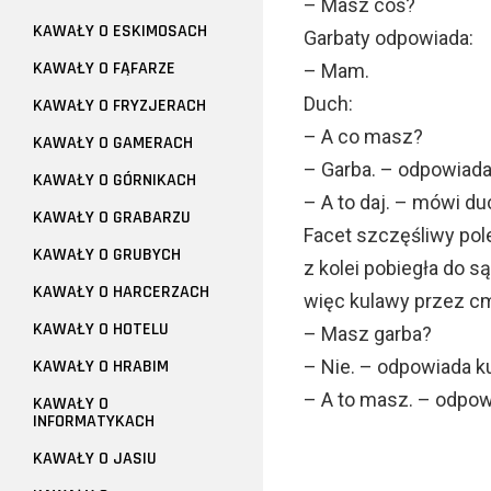
– Masz coś?
KAWAŁY O ESKIMOSACH
Garbaty odpowiada:
KAWAŁY O FĄFARZE
– Mam.
Duch:
KAWAŁY O FRYZJERACH
– A co masz?
KAWAŁY O GAMERACH
– Garba. – odpowiada
KAWAŁY O GÓRNIKACH
– A to daj. – mówi du
KAWAŁY O GRABARZU
Facet szczęśliwy pole
KAWAŁY O GRUBYCH
z kolei pobiegła do s
KAWAŁY O HARCERZACH
więc kulawy przez cm
KAWAŁY O HOTELU
– Masz garba?
KAWAŁY O HRABIM
– Nie. – odpowiada k
– A to masz. – odpow
KAWAŁY O
INFORMATYKACH
KAWAŁY O JASIU