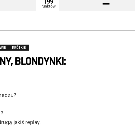
199
Punktów
WIE
KRÓTKIE
NY, BLONDYNKI:
 meczu?
i?
ugą jakiś replay.