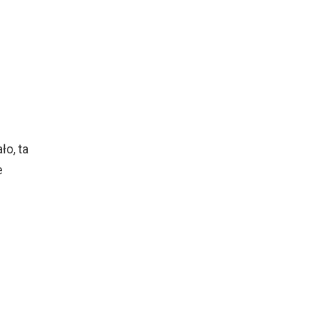
ło, ta
e