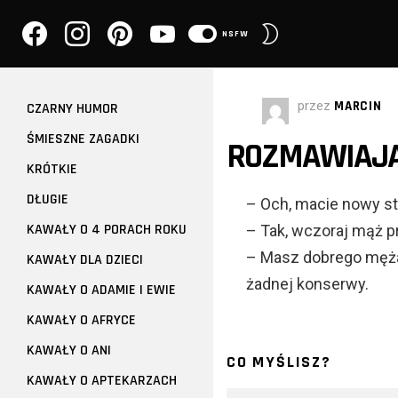
facebook
instagram
pinterest
youtube
PRZEŁĄCZ
NSFW
SKÓRKĘ
przez
MARCIN
CZARNY HUMOR
ŚMIESZNE ZAGADKI
ROZMAWIAJĄ 
KRÓTKIE
DŁUGIE
– Och, macie nowy st
KAWAŁY O 4 PORACH ROKU
– Tak, wczoraj mąż pr
– Masz dobrego męża.
KAWAŁY DLA DZIECI
żadnej konserwy.
KAWAŁY O ADAMIE I EWIE
KAWAŁY O AFRYCE
KAWAŁY O ANI
CO MYŚLISZ?
KAWAŁY O APTEKARZACH