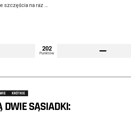
le szczęścia na raz …
202
Punktów
WIE
KRÓTKIE
DWIE SĄSIADKI: