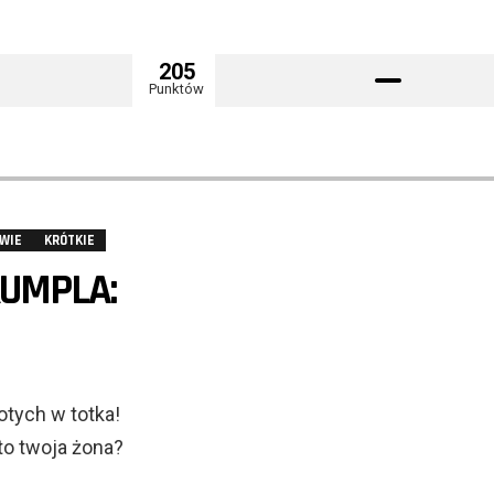
205
Punktów
WIE
KRÓTKIE
UMPLA:
otych w totka!
 to twoja żona?