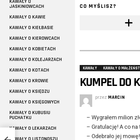
KAWAŁY O
CO MYŚLISZ?
JASKINIOWCACH
KAWAŁY O KAWIE
KAWAŁY O KIEŁBASIE
KAWAŁY O KIEROWCACH
KAWAŁY O KOBIETACH
KAWAŁY O KOLEJARZACH
KAWAŁY
KAWAŁY O MAŁŻEŃST
KAWAŁY O KOTACH
KUMPEL DO K
KAWAŁY O KROWIE
KAWAŁY O KSIĘDZU
przez
MARCIN
KAWAŁY O KSIĘGOWYCH
KAWAŁY O KUBUSIU
– Wygrałem milion zł
PUCHATKU
– Gratulację! A co na
KAWAŁY O LEKARZACH
– Odebrało jej mowę!
KAWAŁY O LISTONOSZU