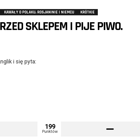
KAWAŁY O POLAKU, ROSJANINIE I NIEMCU
KRÓTKIE
RZED SKLEPEM I PIJE PIWO.
lik i się pyta:
199
Punktów