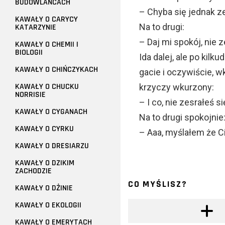
BUDOWLAŃCACH
– Chyba się jednak z
KAWAŁY O CARYCY
Na to drugi:
KATARZYNIE
– Daj mi spokój, nie 
KAWAŁY O CHEMII I
BIOLOGII
Ida dalej, ale po kil
KAWAŁY O CHIŃCZYKACH
gacie i oczywiście, w
KAWAŁY O CHUCKU
krzyczy wkurzony:
NORRISIE
– I co, nie zesrałeś s
KAWAŁY O CYGANACH
Na to drugi spokojnie
KAWAŁY O CYRKU
– Aaa, myślałem że Ci
KAWAŁY O DRESIARZU
KAWAŁY O DZIKIM
ZACHODZIE
CO MYŚLISZ?
KAWAŁY O DŻINIE
KAWAŁY O EKOLOGII
KAWAŁY O EMERYTACH