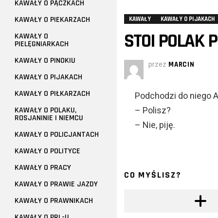
KAWAŁY O PĄCZKACH
KAWAŁY O PIEKARZACH
KAWAŁY
KAWAŁY O PIJAKACH
STOI POLAK P
KAWAŁY O
PIELĘGNIARKACH
KAWAŁY O PINOKIU
przez
MARCIN
KAWAŁY O PIJAKACH
KAWAŁY O PIŁKARZACH
Podchodzi do niego Ang
KAWAŁY O POLAKU,
– Polisz?
ROSJANINIE I NIEMCU
– Nie, piję.
KAWAŁY O POLICJANTACH
KAWAŁY O POLITYCE
KAWAŁY O PRACY
CO MYŚLISZ?
KAWAŁY O PRAWIE JAZDY
KAWAŁY O PRAWNIKACH
KAWAŁY O PRL-U