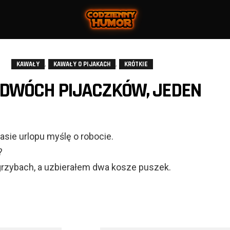
,
,
KAWAŁY
KAWAŁY O PIJAKACH
KRÓTKIE
 DWÓCH PIJACZKÓW, JEDEN
asie urlopu myślę o robocie.
?
rzybach, a uzbierałem dwa kosze puszek.