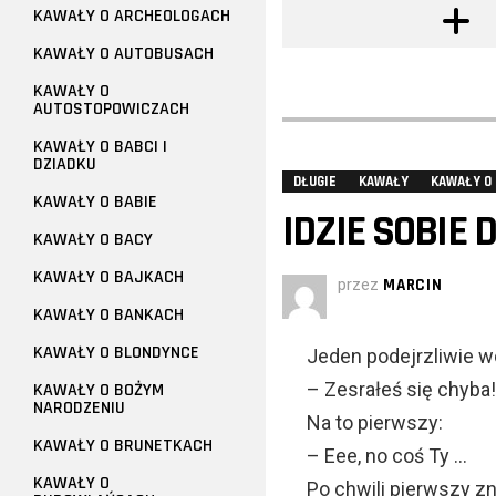
KAWAŁY O ARCHEOLOGACH
KAWAŁY O AUTOBUSACH
KAWAŁY O
AUTOSTOPOWICZACH
KAWAŁY O BABCI I
DZIADKU
DŁUGIE
KAWAŁY
KAWAŁY O 
KAWAŁY O BABIE
IDZIE SOBIE
KAWAŁY O BACY
KAWAŁY O BAJKACH
przez
MARCIN
KAWAŁY O BANKACH
KAWAŁY O BLONDYNCE
Jeden podejrzliwie w
– Zesrałeś się chyba!
KAWAŁY O BOŻYM
NARODZENIU
Na to pierwszy:
KAWAŁY O BRUNETKACH
– Eee, no coś Ty …
KAWAŁY O
Po chwili pierwszy z