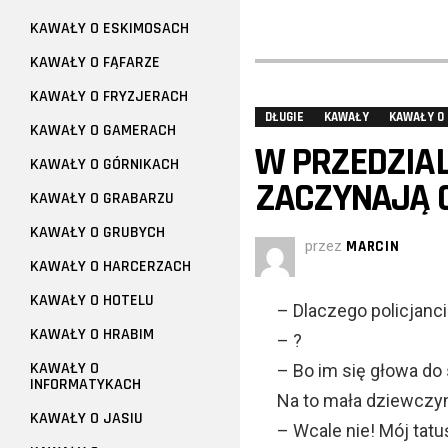
KAWAŁY O ESKIMOSACH
KAWAŁY O FĄFARZE
KAWAŁY O FRYZJERACH
DŁUGIE
KAWAŁY
KAWAŁY O
KAWAŁY O GAMERACH
W PRZEDZIAL
KAWAŁY O GÓRNIKACH
ZACZYNAJĄ 
KAWAŁY O GRABARZU
KAWAŁY O GRUBYCH
przez
MARCIN
KAWAŁY O HARCERZACH
KAWAŁY O HOTELU
– Dlaczego policjanc
KAWAŁY O HRABIM
– ?
KAWAŁY O
– Bo im się głowa do 
INFORMATYKACH
Na to mała dziewczy
KAWAŁY O JASIU
– Wcale nie! Mój tatuś