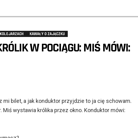
 KOLEJARZACH
KAWAŁY O ZAJĄCZKU
 KRÓLIK W POCIĄGU: MIŚ MÓWI:
 mi bilet, a jak konduktor przyjdzie to ja cię schowam.
. Miś wystawia królika przez okno. Konduktor mówi:
rzymasz?