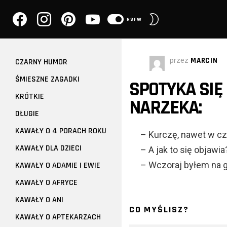
facebook
instagram
pinterest
youtube
PRZEŁĄCZ
NSFW
SKÓRKĘ
przez
MARCIN
CZARNY HUMOR
ŚMIESZNE ZAGADKI
SPOTYKA SIĘ
KRÓTKIE
NARZEKA:
DŁUGIE
KAWAŁY O 4 PORACH ROKU
– Kurczę, nawet w cz
KAWAŁY DLA DZIECI
– A jak to się objawia
– Wczoraj byłem na g
KAWAŁY O ADAMIE I EWIE
KAWAŁY O AFRYCE
KAWAŁY O ANI
CO MYŚLISZ?
KAWAŁY O APTEKARZACH