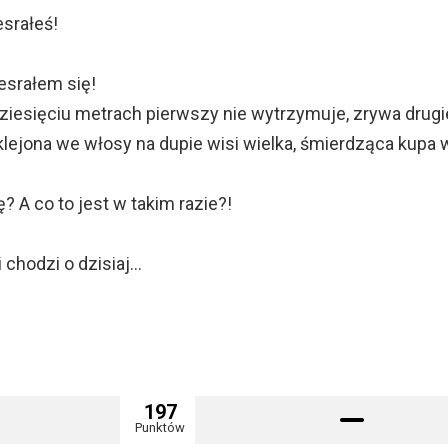
esrałeś!
zesrałem się!
kudziesięciu metrach pierwszy nie wytrzymuje, zrywa dru
klejona we włosy na dupie wisi wielka, śmierdząca kupa 
ię? A co to jest w takim razie?!
:
 chodzi o dzisiaj…
197
Punktów