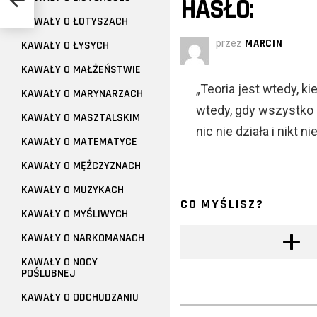
HASŁO:
KAWAŁY O ŁOTYSZACH
przez
MARCIN
KAWAŁY O ŁYSYCH
KAWAŁY O MAŁŻEŃSTWIE
„Teoria jest wtedy, k
KAWAŁY O MARYNARZACH
wtedy, gdy wszystko dz
KAWAŁY O MASZTALSKIM
nic nie działa i nikt n
KAWAŁY O MATEMATYCE
KAWAŁY O MĘŻCZYZNACH
KAWAŁY O MUZYKACH
CO MYŚLISZ?
KAWAŁY O MYŚLIWYCH
KAWAŁY O NARKOMANACH
KAWAŁY O NOCY
POŚLUBNEJ
KAWAŁY O ODCHUDZANIU