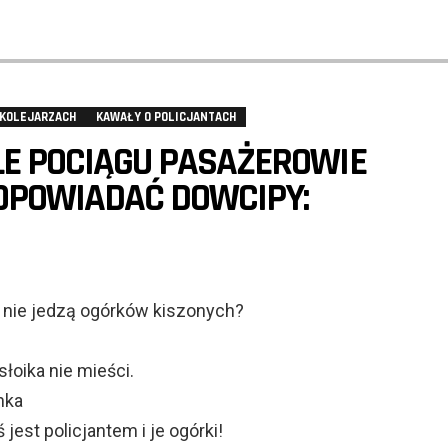
 KOLEJARZACH
KAWAŁY O POLICJANTACH
E POCIĄGU PASAŻEROWIE
OPOWIADAĆ DOWCIPY:
i nie jedzą ogórków kiszonych?
słoika nie mieści.
nka
 jest policjantem i je ogórki!