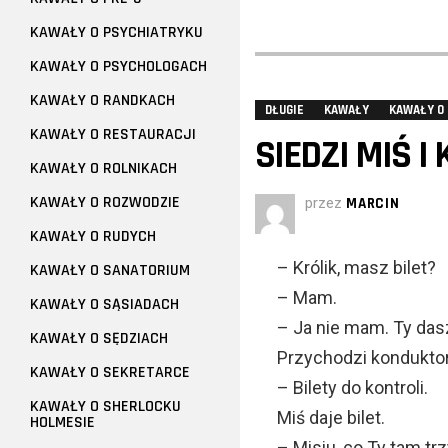
KAWAŁY O PSYCHIATRYKU
KAWAŁY O PSYCHOLOGACH
KAWAŁY O RANDKACH
DŁUGIE
KAWAŁY
KAWAŁY O
KAWAŁY O RESTAURACJI
SIEDZI MIŚ I
KAWAŁY O ROLNIKACH
KAWAŁY O ROZWODZIE
przez
MARCIN
KAWAŁY O RUDYCH
– Królik, masz bilet?
KAWAŁY O SANATORIUM
– Mam.
KAWAŁY O SĄSIADACH
– Ja nie mam. Ty dasz
KAWAŁY O SĘDZIACH
Przychodzi konduktor
KAWAŁY O SEKRETARCE
– Bilety do kontroli.
KAWAŁY O SHERLOCKU
Miś daje bilet.
HOLMESIE
– Misiu, co Ty tam t