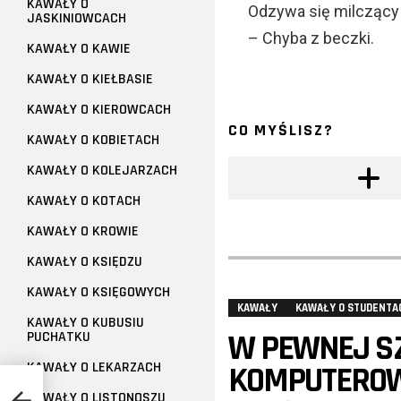
KAWAŁY O
Odzywa się milczący 
JASKINIOWCACH
– Chyba z beczki.
KAWAŁY O KAWIE
KAWAŁY O KIEŁBASIE
KAWAŁY O KIEROWCACH
CO MYŚLISZ?
KAWAŁY O KOBIETACH
KAWAŁY O KOLEJARZACH
KAWAŁY O KOTACH
KAWAŁY O KROWIE
KAWAŁY O KSIĘDZU
KAWAŁY O KSIĘGOWYCH
KAWAŁY
KAWAŁY O STUDENTA
KAWAŁY O KUBUSIU
W PEWNEJ S
PUCHATKU
KAWAŁY O LEKARZACH
KOMPUTEROWE
KAWAŁY O LISTONOSZU