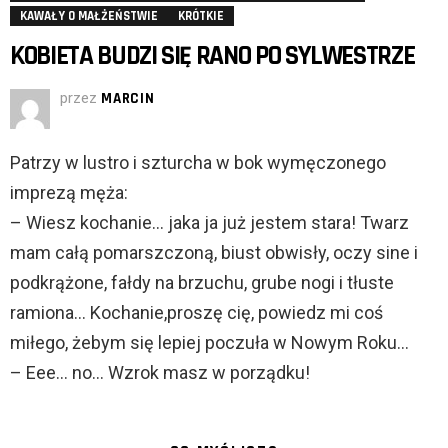
KAWAŁY O MAŁŻEŃSTWIE
KRÓTKIE
KOBIETA BUDZI SIĘ RANO PO SYLWESTRZE
przez
MARCIN
Patrzy w lustro i szturcha w bok wymęczonego
imprezą męża:
– Wiesz kochanie… jaka ja już jestem stara! Twarz
mam całą pomarszczoną, biust obwisły, oczy sine i
podkrążone, fałdy na brzuchu, grube nogi i tłuste
ramiona… Kochanie,proszę cię, powiedz mi coś
miłego, żebym się lepiej poczuła w Nowym Roku…
– Eee… no… Wzrok masz w porządku!