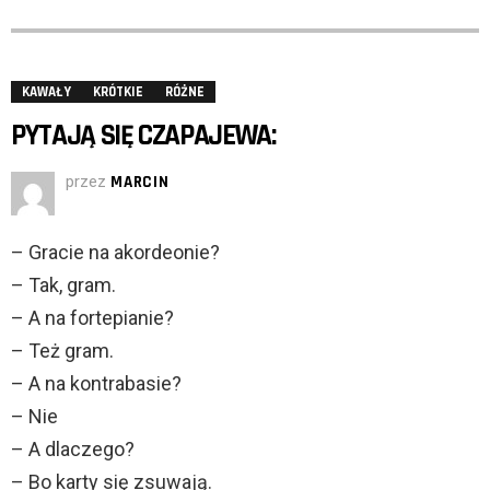
KAWAŁY
KRÓTKIE
RÓŻNE
PYTAJĄ SIĘ CZAPAJEWA:
przez
MARCIN
– Gracie na akordeonie?
– Tak, gram.
– A na fortepianie?
– Też gram.
– A na kontrabasie?
– Nie
– A dlaczego?
– Bo karty się zsuwają.