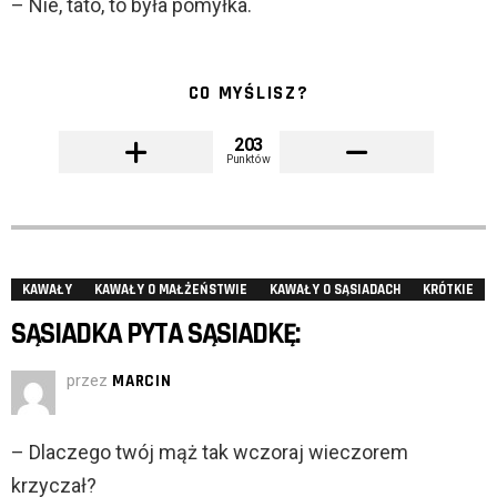
– Nie, tato, to była pomyłka.
CO MYŚLISZ?
203
Punktów
KAWAŁY
KAWAŁY O MAŁŻEŃSTWIE
KAWAŁY O SĄSIADACH
KRÓTKIE
SĄSIADKA PYTA SĄSIADKĘ:
przez
MARCIN
– Dlaczego twój mąż tak wczoraj wieczorem
krzyczał?