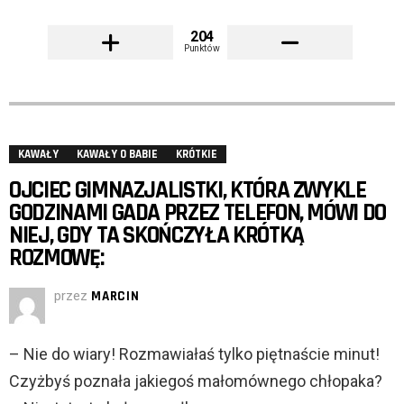
204
Punktów
KAWAŁY
KAWAŁY O BABIE
KRÓTKIE
OJCIEC GIMNAZJALISTKI, KTÓRA ZWYKLE
GODZINAMI GADA PRZEZ TELEFON, MÓWI DO
NIEJ, GDY TA SKOŃCZYŁA KRÓTKĄ
ROZMOWĘ:
przez
MARCIN
– Nie do wiary! Rozmawiałaś tylko piętnaście minut!
Czyżbyś poznała jakiegoś małomównego chłopaka?