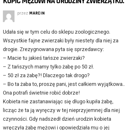
KUPIĆ MĘŻOWI NA URODZINY ZWIERZĄTKO.
przez
MARCIN
Udała się w tym celu do sklepu zoologicznego.
Wszystkie fajne zwierzaki były niestety dla niej za
drogie. Zrezygnowana pyta się sprzedawcy:
– Macie tu jakieś tańsze zwierzaki?
– Z tańszych mamy tylko żabę po 50 zł.
– 50 zł za żabę?! Dlaczego tak drogo?
– Bo ta żaba to, proszę pani, jest całkiem wyjątkowa..
Ona potrafi świetnie robić dobrze!
Kobieta nie zastanawiając się długo kupiła żabę,
licząc że ta ją wyręczy w tej nieprzyjemnej dla niej
czynności. Gdy nadszedł dzień urodzin kobieta
wręczyła żabę mężowi i opowiedziała mu o jej