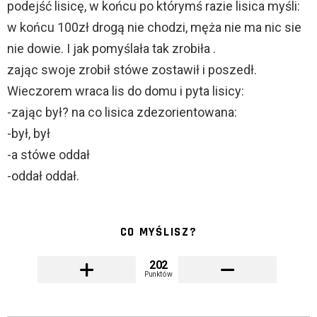
podejść lisicę, w końcu po którymś razie lisica myśli:
w końcu 100zł drogą nie chodzi, męża nie ma nic sie
nie dowie. I jak pomyślała tak zrobiła .
zając swoje zrobił stówe zostawił i poszedł.
Wieczorem wraca lis do domu i pyta lisicy:
-zając był? na co lisica zdezorientowana:
-był, był
-a stówe oddał
-oddał oddał.
CO MYŚLISZ?
202
Punktów