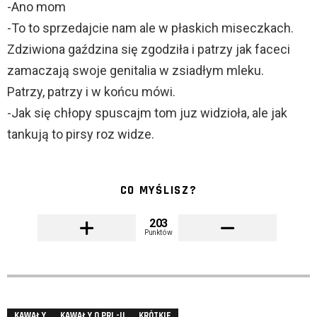
-Ano mom
-To to sprzedajcie nam ale w płaskich miseczkach.
Zdziwiona gaździna się zgodziła i patrzy jak faceci
zamaczają swoje genitalia w zsiadłym mleku.
Patrzy, patrzy i w końcu mówi.
-Jak się chłopy spuscajm tom juz widzioła, ale jak
tankują to pirsy roz widze.
CO MYŚLISZ?
203
Punktów
KAWAŁY
KAWAŁY O PRL-U
KRÓTKIE