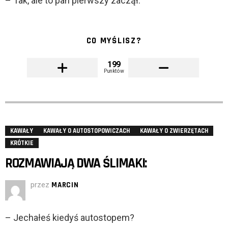
– Tak, ale to pan pierwszy zaczął.
CO MYŚLISZ?
199
Punktów
KAWAŁY
KAWAŁY O AUTOSTOPOWICZACH
KAWAŁY O ZWIERZĘTACH
KRÓTKIE
ROZMAWIAJĄ DWA ŚLIMAKI:
przez
MARCIN
– Jechałeś kiedyś autostopem?