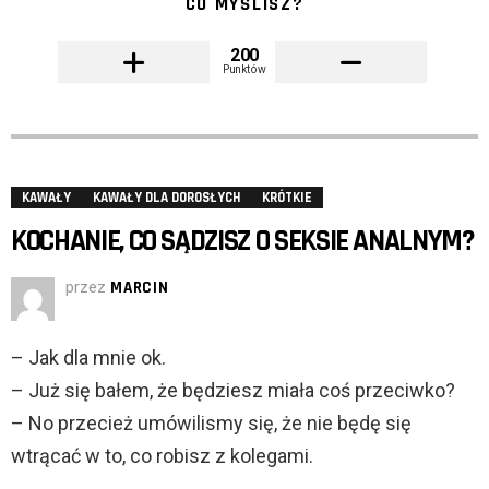
CO MYŚLISZ?
200
Punktów
KAWAŁY
KAWAŁY DLA DOROSŁYCH
KRÓTKIE
KOCHANIE, CO SĄDZISZ O SEKSIE ANALNYM?
przez
MARCIN
– Jak dla mnie ok.
– Już się bałem, że będziesz miała coś przeciwko?
– No przecież umówilismy się, że nie będę się
wtrącać w to, co robisz z kolegami.