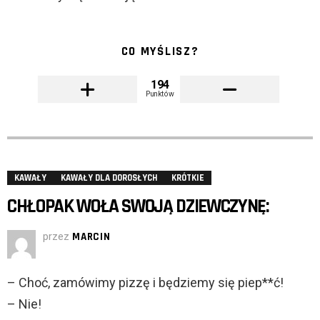
CO MYŚLISZ?
194
Punktów
KAWAŁY
KAWAŁY DLA DOROSŁYCH
KRÓTKIE
CHŁOPAK WOŁA SWOJĄ DZIEWCZYNĘ:
przez
MARCIN
– Choć, zamówimy pizzę i będziemy się piep**ć!
– Nie!