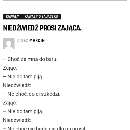
KAWAŁY
KAWAŁY O ZAJĄCZKU
NIEDŹWIEDŹ PROSI ZAJĄCA.
przez
MARCIN
– Choć ze mną do baru.
Zając:
– Nie bo tam piją.
Niedźwiedź:
– No choć, co ci szkodzi.
Zając:
– Nie bo tam piją.
Niedźwiedź:
– No choć nie będę cię dłużej prosił.