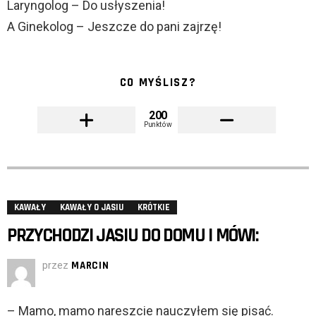
Laryngolog – Do usłyszenia!
A Ginekolog – Jeszcze do pani zajrzę!
CO MYŚLISZ?
200
Punktów
KAWAŁY
KAWAŁY O JASIU
KRÓTKIE
PRZYCHODZI JASIU DO DOMU I MÓWI:
przez
MARCIN
– Mamo, mamo nareszcie nauczyłem się pisać.