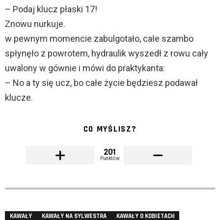
– Podaj klucz płaski 17!
Znowu nurkuje.
w pewnym momencie zabulgotało, całe szambo
spłynęło z powrotem, hydraulik wyszedł z rowu cały
uwalony w gównie i mówi do praktykanta:
– No a ty się ucz, bo całe życie będziesz podawał
klucze.
CO MYŚLISZ?
201
Punktów
KAWAŁY
KAWAŁY NA SYLWESTRA
KAWAŁY O KOBIETACH