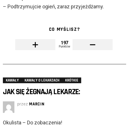
– Podtrzymujcie ogień, zaraz przyjeżdżamy.
CO MYŚLISZ?
197
Punktów
KAWAŁY
KAWAŁY O LEKARZACH
KRÓTKIE
JAK SIĘ ŻEGNAJĄ LEKARZE:
przez
MARCIN
Okulista – Do zobaczenia!