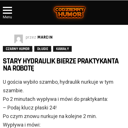
Menu
przez
MARCIN
,
,
CZARNY HUMOR
DŁUGIE
KAWAŁY
STARY HYDRAULIK BIERZE PRAKTYKANTA
NA ROBOTĘ
U gościa wybiło szambo, hydraulik nurkuje w tym
szambie.
Po 2 minutach wypływa i mówi do praktykanta:
– Podaj klucz płaski 24!
Po czym znowu nurkuje na kolejne 2 min.
Wypływa i mówi: