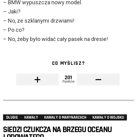
– BMW wypuszcza nowy model.
– Jaki?
– No, ze szklanymi drzwiami!
– Po co?
– No, żeby było widać cały pasek na dresie!
CO MYŚLISZ?
201
Punktów
DŁUGIE
KAWAŁY
KAWAŁY O MARYNARZACH
KAWAŁY O WOJSKU
SIEDZI CZUKCZA NA BRZEGU OCEANU