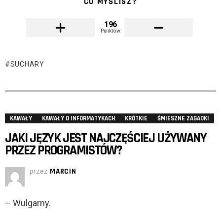
CO MYŚLISZ?
196
Punktów
SUCHARY
KAWAŁY
KAWAŁY O INFORMATYKACH
KRÓTKIE
ŚMIESZNE ZAGADKI
JAKI JĘZYK JEST NAJCZĘŚCIEJ UŻYWANY
PRZEZ PROGRAMISTÓW?
przez
MARCIN
– Wulgarny.