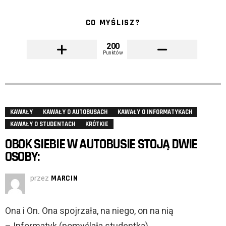
CO MYŚLISZ?
200
Punktów
KAWAŁY
KAWAŁY O AUTOBUSACH
KAWAŁY O INFORMATYKACH
KAWAŁY O STUDENTACH
KRÓTKIE
OBOK SIEBIE W AUTOBUSIE STOJĄ DWIE
OSOBY:
przez
MARCIN
Ona i On. Ona spojrzała, na niego, on na nią
– Informatyk (pomyślała studentka)