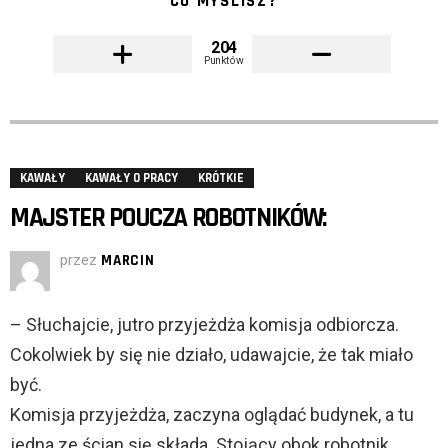
CO MYŚLISZ?
204
Punktów
KAWAŁY
KAWAŁY O PRACY
KRÓTKIE
MAJSTER POUCZA ROBOTNIKÓW:
przez
MARCIN
– Słuchajcie, jutro przyjeżdża komisja odbiorcza.
Cokolwiek by się nie działo, udawajcie, że tak miało
być.
Komisja przyjeżdża, zaczyna oglądać budynek, a tu
jedna ze ścian się składa. Stojący obok robotnik