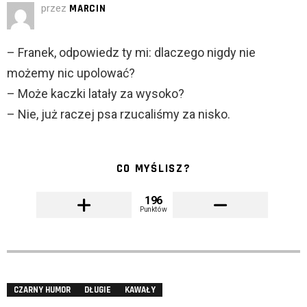
przez
MARCIN
– Franek, odpowiedz ty mi: dlaczego nigdy nie
możemy nic upolować?
– Może kaczki latały za wysoko?
– Nie, już raczej psa rzucaliśmy za nisko.
CO MYŚLISZ?
196
Punktów
CZARNY HUMOR
DŁUGIE
KAWAŁY