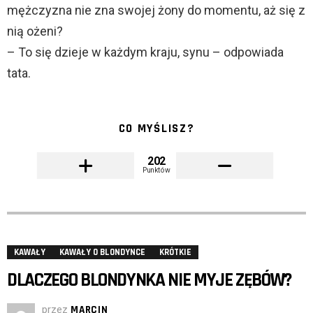
mężczyzna nie zna swojej żony do momentu, aż się z
nią ożeni?
– To się dzieje w każdym kraju, synu – odpowiada
tata.
CO MYŚLISZ?
202
Punktów
KAWAŁY
KAWAŁY O BLONDYNCE
KRÓTKIE
DLACZEGO BLONDYNKA NIE MYJE ZĘBÓW?
przez
MARCIN