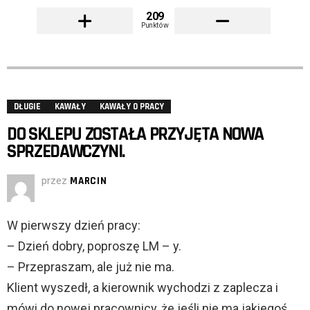
209
Punktów
DŁUGIE
KAWAŁY
KAWAŁY O PRACY
DO SKLEPU ZOSTAŁA PRZYJĘTA NOWA
SPRZEDAWCZYNI.
przez
MARCIN
W pierwszy dzień pracy:
– Dzień dobry, poproszę LM – y.
– Przepraszam, ale już nie ma.
Klient wyszedł, a kierownik wychodzi z zaplecza i
mówi do nowej pracownicy, że jeśli nie ma jakiegoś