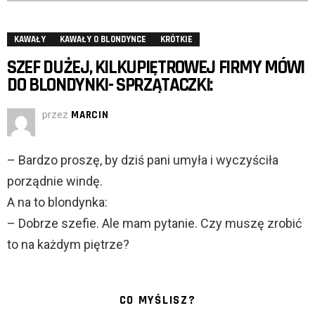
KAWAŁY
KAWAŁY O BLONDYNCE
KRÓTKIE
SZEF DUŻEJ, KILKUPIĘTROWEJ FIRMY MÓWI
DO BLONDYNKI- SPRZĄTACZKI:
przez
MARCIN
– Bardzo proszę, by dziś pani umyła i wyczyściła
porządnie windę.
A na to blondynka:
– Dobrze szefie. Ale mam pytanie. Czy muszę zrobić
to na każdym piętrze?
CO MYŚLISZ?