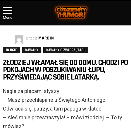
Menu
przez
MARCIN
,
,
DŁUGIE
KAWAŁY
KAWAŁY O ZWIERZĘTACH
ZŁODZIEJ WŁAMAŁ SIĘ DO DOMU. CHODZI PO
POKOJACH W POSZUKIWANIU ŁUPU,
PRZYŚWIECAJĄC SOBIE LATARKĄ.
Nagle za plecami słyszy:
– Masz przechlapane u Świętego Antoniego.
Odwraca się, patrzy, a tam papuga w klatce.
– Aleś mnie przestraszyła! – mówi złodziej. – To ty
mówisz?