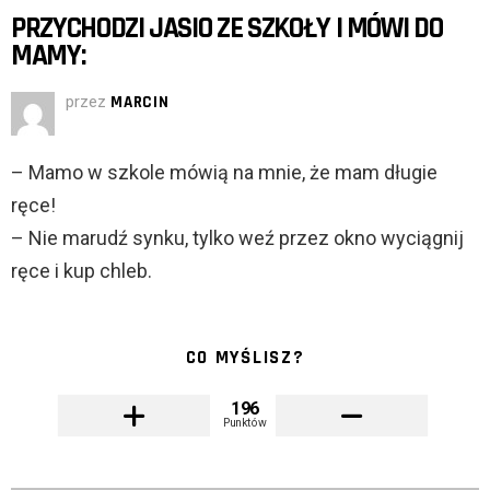
PRZYCHODZI JASIO ZE SZKOŁY I MÓWI DO
MAMY:
przez
MARCIN
– Mamo w szkole mówią na mnie, że mam długie
ręce!
– Nie marudź synku, tylko weź przez okno wyciągnij
ręce i kup chleb.
CO MYŚLISZ?
196
Punktów