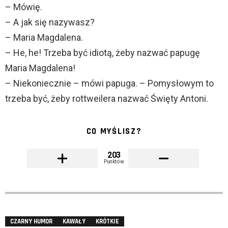
– Mówię.
– A jak się nazywasz?
– Maria Magdalena.
– He, he! Trzeba być idiotą, żeby nazwać papugę
Maria Magdalena!
– Niekoniecznie – mówi papuga. – Pomysłowym to
trzeba być, żeby rottweilera nazwać Święty Antoni.
CO MYŚLISZ?
203
Punktów
CZARNY HUMOR
KAWAŁY
KRÓTKIE