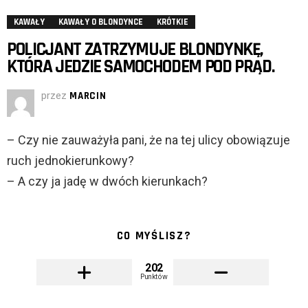
KAWAŁY
KAWAŁY O BLONDYNCE
KRÓTKIE
POLICJANT ZATRZYMUJE BLONDYNKĘ,
KTÓRA JEDZIE SAMOCHODEM POD PRĄD.
przez
MARCIN
– Czy nie zauważyła pani, że na tej ulicy obowiązuje
ruch jednokierunkowy?
– A czy ja jadę w dwóch kierunkach?
CO MYŚLISZ?
202
Punktów