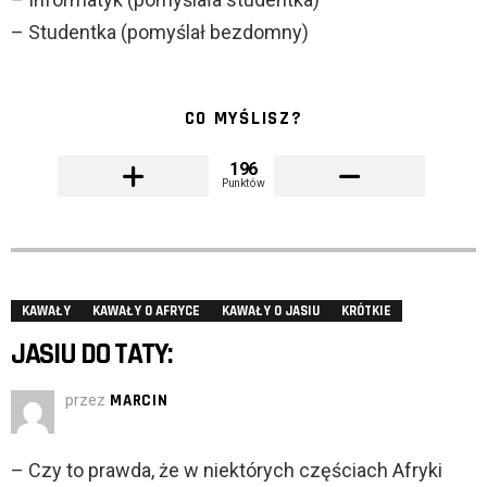
– Studentka (pomyślał bezdomny)
CO MYŚLISZ?
196
Punktów
KAWAŁY
KAWAŁY O AFRYCE
KAWAŁY O JASIU
KRÓTKIE
JASIU DO TATY:
przez
MARCIN
– Czy to prawda, że w niektórych częściach Afryki