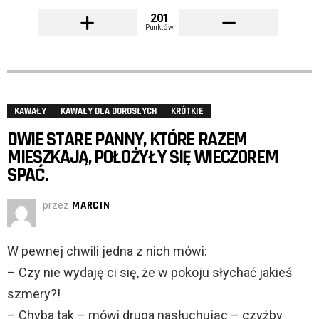
201
Punktów
KAWAŁY
KAWAŁY DLA DOROSŁYCH
KRÓTKIE
DWIE STARE PANNY, KTÓRE RAZEM
MIESZKAJĄ, POŁOŻYŁY SIĘ WIECZOREM
SPAĆ.
przez
MARCIN
W pewnej chwili jedna z nich mówi:
– Czy nie wydaję ci się, że w pokoju słychać jakieś
szmery?!
– Chyba tak – mówi druga nasłuchując – czyżby