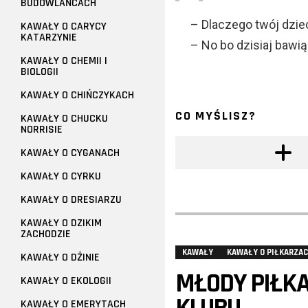
BUDOWLAŃCACH
– Dlaczego twój dziec
KAWAŁY O CARYCY
KATARZYNIE
– No bo dzisiaj bawią
KAWAŁY O CHEMII I
BIOLOGII
KAWAŁY O CHIŃCZYKACH
CO MYŚLISZ?
KAWAŁY O CHUCKU
NORRISIE
KAWAŁY O CYGANACH
KAWAŁY O CYRKU
KAWAŁY O DRESIARZU
KAWAŁY O DZIKIM
ZACHODZIE
KAWAŁY
KAWAŁY O PIŁKARZA
KAWAŁY O DŻINIE
MŁODY PIŁKA
KAWAŁY O EKOLOGII
KAWAŁY O EMERYTACH