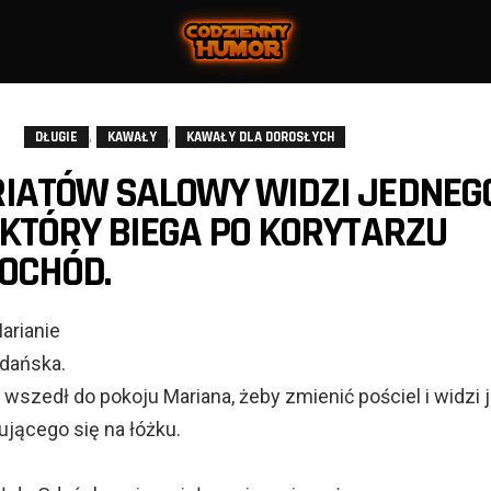
,
,
DŁUGIE
KAWAŁY
KAWAŁY DLA DOROSŁYCH
IATÓW SALOWY WIDZI JEDNEG
KTÓRY BIEGA PO KORYTARZU
OCHÓD.
Marianie
Gdańska.
 wszedł do pokoju Mariana, żeby zmienić pościel i widzi 
ującego się na łóżku.