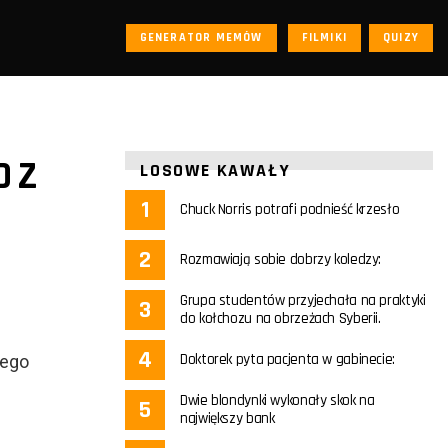
GENERATOR MEMÓW
FILMIKI
QUIZY
O Z
LOSOWE KAWAŁY
Chuck Norris potrafi podnieść krzesło
Rozmawiają sobie dobrzy koledzy:
Grupa studentów przyjechała na praktyki
do kołchozu na obrzeżach Syberii.
Doktorek pyta pacjenta w gabinecie:
jego
Dwie blondynki wykonały skok na
największy bank