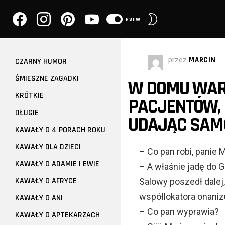
facebook
instagram
pinterest
youtube
PRZEŁĄCZ
NSFW
SKÓRKĘ
przez
MARCIN
CZARNY HUMOR
ŚMIESZNE ZAGADKI
W DOMU WAR
KRÓTKIE
PACJENTÓW, 
DŁUGIE
UDAJĄC SAM
KAWAŁY O 4 PORACH ROKU
KAWAŁY DLA DZIECI
– Co pan robi, panie 
KAWAŁY O ADAMIE I EWIE
– A właśnie jadę do 
KAWAŁY O AFRYCE
Salowy poszedł dalej,
współlokatora onaniz
KAWAŁY O ANI
– Co pan wyprawia?
KAWAŁY O APTEKARZACH