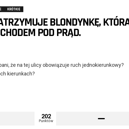
E
KRÓTKIE
ATRZYMUJE BLONDYNKĘ, KTÓR
CHODEM POD PRĄD.
ani, że na tej ulicy obowiązuje ruch jednokierunkowy?
óch kierunkach?
202
Punktów