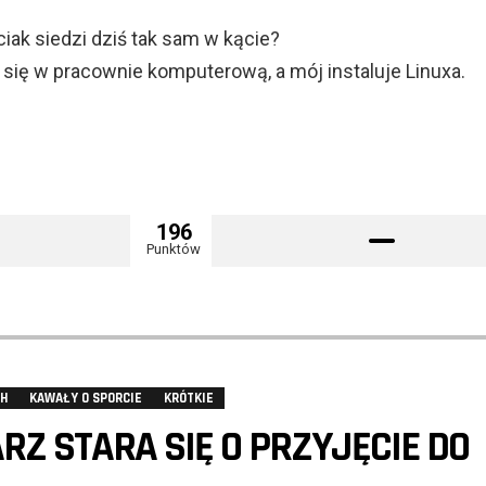
iak siedzi dziś tak sam w kącie?
 się w pracownie komputerową, a mój instaluje Linuxa.
196
Punktów
CH
KAWAŁY O SPORCIE
KRÓTKIE
RZ STARA SIĘ O PRZYJĘCIE DO