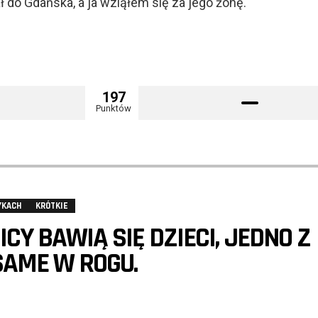
ał do Gdańska, a ja wziąłem się za jego żonę.
197
Punktów
YKACH
KRÓTKIE
CY BAWIĄ SIĘ DZIECI, JEDNO Z
 SAME W ROGU.