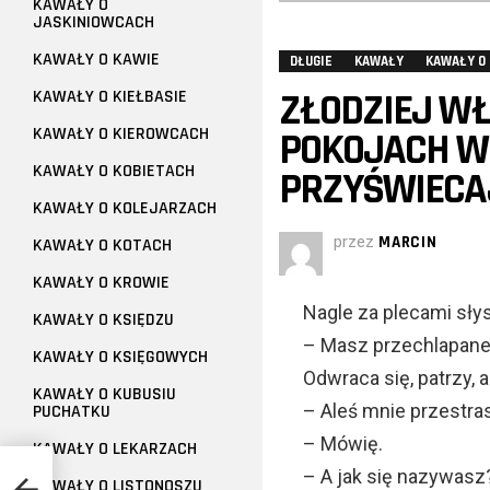
KAWAŁY O
JASKINIOWCACH
KAWAŁY O KAWIE
DŁUGIE
KAWAŁY
KAWAŁY O
ZŁODZIEJ WŁ
KAWAŁY O KIEŁBASIE
KAWAŁY O KIEROWCACH
POKOJACH W 
KAWAŁY O KOBIETACH
PRZYŚWIECAJ
KAWAŁY O KOLEJARZACH
przez
MARCIN
KAWAŁY O KOTACH
KAWAŁY O KROWIE
Nagle za plecami sły
KAWAŁY O KSIĘDZU
– Masz przechlapane
KAWAŁY O KSIĘGOWYCH
Odwraca się, patrzy, 
KAWAŁY O KUBUSIU
– Aleś mnie przestra
PUCHATKU
– Mówię.
KAWAŁY O LEKARZACH
– A jak się nazywasz
KAWAŁY O LISTONOSZU