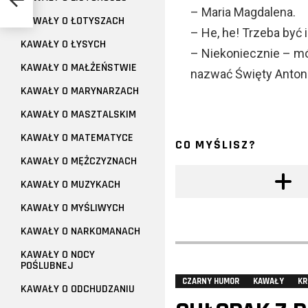
– Maria Magdalena.
KAWAŁY O ŁOTYSZACH
– He, he! Trzeba być
KAWAŁY O ŁYSYCH
– Niekoniecznie – mó
KAWAŁY O MAŁŻEŃSTWIE
nazwać Święty Antoni
KAWAŁY O MARYNARZACH
KAWAŁY O MASZTALSKIM
KAWAŁY O MATEMATYCE
CO MYŚLISZ?
KAWAŁY O MĘŻCZYZNACH
KAWAŁY O MUZYKACH
KAWAŁY O MYŚLIWYCH
KAWAŁY O NARKOMANACH
KAWAŁY O NOCY
POŚLUBNEJ
CZARNY HUMOR
KAWAŁY
KR
KAWAŁY O ODCHUDZANIU