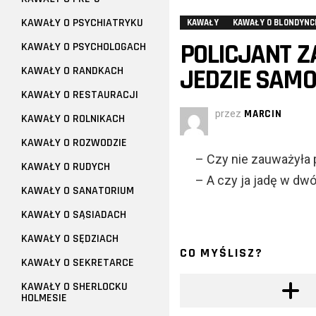
KAWAŁY O PSYCHIATRYKU
KAWAŁY
KAWAŁY O BLONDYNC
POLICJANT Z
KAWAŁY O PSYCHOLOGACH
JEDZIE SAMO
KAWAŁY O RANDKACH
KAWAŁY O RESTAURACJI
przez
MARCIN
KAWAŁY O ROLNIKACH
KAWAŁY O ROZWODZIE
– Czy nie zauważyła p
KAWAŁY O RUDYCH
– A czy ja jadę w dw
KAWAŁY O SANATORIUM
KAWAŁY O SĄSIADACH
KAWAŁY O SĘDZIACH
CO MYŚLISZ?
KAWAŁY O SEKRETARCE
KAWAŁY O SHERLOCKU
HOLMESIE