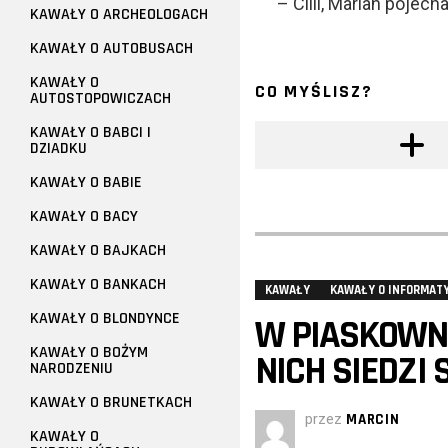
– Ciiii, Marian pojech
KAWAŁY O ARCHEOLOGACH
KAWAŁY O AUTOBUSACH
KAWAŁY O
CO MYŚLISZ?
AUTOSTOPOWICZACH
KAWAŁY O BABCI I
DZIADKU
KAWAŁY O BABIE
KAWAŁY O BACY
KAWAŁY O BAJKACH
KAWAŁY O BANKACH
KAWAŁY
KAWAŁY O INFORMAT
KAWAŁY O BLONDYNCE
W PIASKOWNI
KAWAŁY O BOŻYM
NICH SIEDZI
NARODZENIU
KAWAŁY O BRUNETKACH
przez
MARCIN
KAWAŁY O