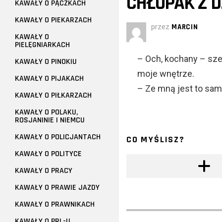
CHŁOPAK Z D
KAWAŁY O PĄCZKACH
KAWAŁY O PIEKARZACH
przez
MARCIN
KAWAŁY O
PIELĘGNIARKACH
– Och, kochany – sze
KAWAŁY O PINOKIU
moje wnętrze.
KAWAŁY O PIJAKACH
– Ze mną jest to sam
KAWAŁY O PIŁKARZACH
KAWAŁY O POLAKU,
ROSJANINIE I NIEMCU
KAWAŁY O POLICJANTACH
CO MYŚLISZ?
KAWAŁY O POLITYCE
KAWAŁY O PRACY
KAWAŁY O PRAWIE JAZDY
KAWAŁY O PRAWNIKACH
KAWAŁY O PRL-U