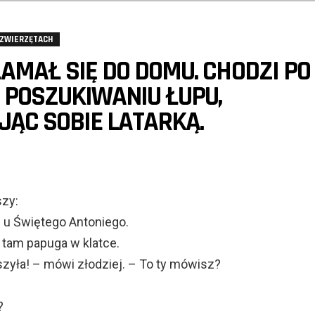
 ZWIERZĘTACH
AMAŁ SIĘ DO DOMU. CHODZI PO
POSZUKIWANIU ŁUPU,
ĄC SOBIE LATARKĄ.
szy:
 u Świętego Antoniego.
a tam papuga w klatce.
szyła! – mówi złodziej. – To ty mówisz?
?