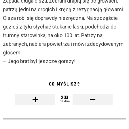
Zapada długa cisza, zebrani drapią się po głowach,
patrzą jedni na drogich i kręcą z rezygnacją głowami.
Cisza robi się doprawdy niezręczna. Na szczęście
gdzieś z tyłu słychać stukanie laski, podchodzi do
trumny starowinka, na oko 100 lat. Patrzy na
zebranych, nabiera powietrza i mówi zdecydowanym
głosem:
– Jego brat był jeszcze gorszy!
CO MYŚLISZ?
203
Punktów