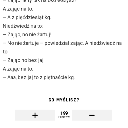
– Zając ile ty tak na oko ważysz?
A zając na to:
– A z pięćdziesiąt kg.
Niedźwiedź na to:
– Zając, no nie żartuj!
– No nie żartuje – powiedział zając. A niedźwiedź na
to:
– Zając no bez jaj.
A zając na to:
– Aaa, bez jaj to z piętnaście kg.
CO MYŚLISZ?
199
Punktów