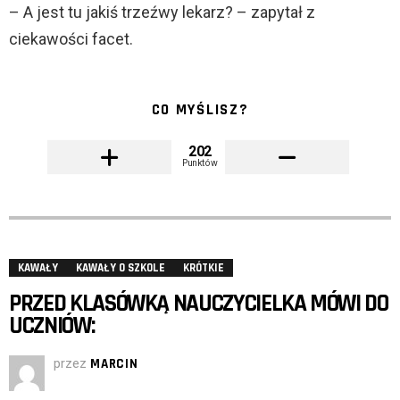
– A jest tu jakiś trzeźwy lekarz? – zapytał z
ciekawości facet.
CO MYŚLISZ?
202
Punktów
KAWAŁY
KAWAŁY O SZKOLE
KRÓTKIE
PRZED KLASÓWKĄ NAUCZYCIELKA MÓWI DO
UCZNIÓW:
przez
MARCIN