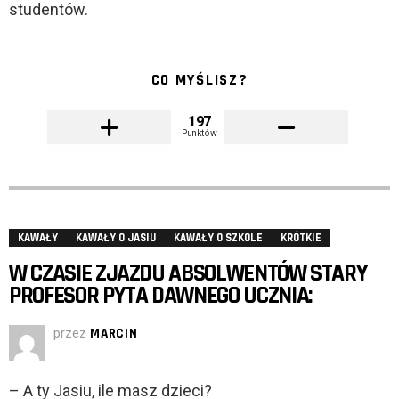
studentów.
CO MYŚLISZ?
197
Punktów
KAWAŁY
KAWAŁY O JASIU
KAWAŁY O SZKOLE
KRÓTKIE
W CZASIE ZJAZDU ABSOLWENTÓW STARY
PROFESOR PYTA DAWNEGO UCZNIA:
przez
MARCIN
– A ty Jasiu, ile masz dzieci?