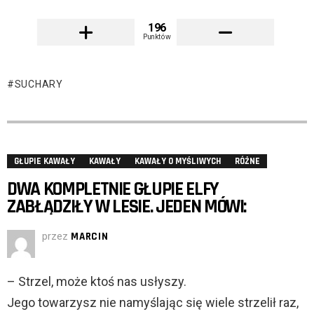
196
Punktów
SUCHARY
GŁUPIE KAWAŁY
KAWAŁY
KAWAŁY O MYŚLIWYCH
RÓŻNE
DWA KOMPLETNIE GŁUPIE ELFY
ZABŁĄDZIŁY W LESIE. JEDEN MÓWI:
przez
MARCIN
– Strzel, może ktoś nas usłyszy.
Jego towarzysz nie namyślając się wiele strzelił raz,