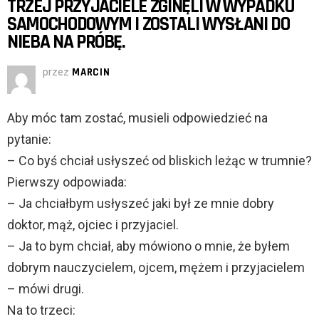
TRZEJ PRZYJACIELE ZGINĘLI W WYPADKU
SAMOCHODOWYM I ZOSTALI WYSŁANI DO
NIEBA NA PRÓBĘ.
przez
MARCIN
Aby móc tam zostać, musieli odpowiedzieć na
pytanie:
– Co byś chciał usłyszeć od bliskich leżąc w trumnie?
Pierwszy odpowiada:
– Ja chciałbym usłyszeć jaki był ze mnie dobry
doktor, mąż, ojciec i przyjaciel.
– Ja to bym chciał, aby mówiono o mnie, że byłem
dobrym nauczycielem, ojcem, mężem i przyjacielem
– mówi drugi.
Na to trzeci: