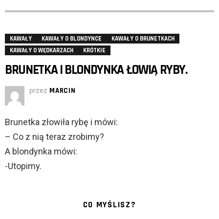
KAWAŁY
KAWAŁY O BLONDYNCE
KAWAŁY O BRUNETKACH
KAWAŁY O WĘDKARZACH
KRÓTKIE
BRUNETKA I BLONDYNKA ŁOWIĄ RYBY.
przez
MARCIN
Brunetka złowiła rybę i mówi:
– Co z nią teraz zrobimy?
A blondynka mówi:
-Utopimy.
CO MYŚLISZ?