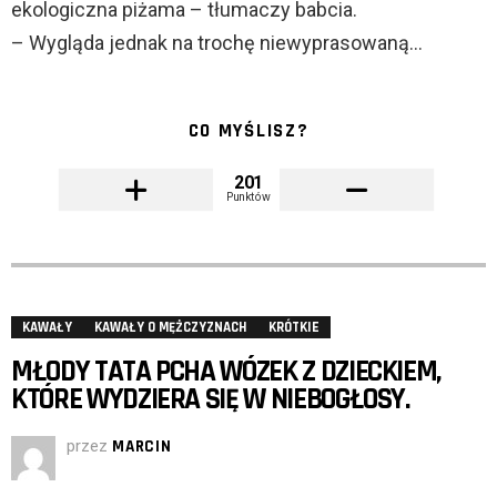
ekologiczna piżama – tłumaczy babcia.
– Wygląda jednak na trochę niewyprasowaną…
CO MYŚLISZ?
201
Punktów
KAWAŁY
KAWAŁY O MĘŻCZYZNACH
KRÓTKIE
MŁODY TATA PCHA WÓZEK Z DZIECKIEM,
KTÓRE WYDZIERA SIĘ W NIEBOGŁOSY.
przez
MARCIN