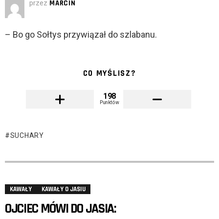
przez
MARCIN
– Bo go Sołtys przywiązał do szlabanu.
CO MYŚLISZ?
198
Punktów
SUCHARY
KAWAŁY
KAWAŁY O JASIU
OJCIEC MÓWI DO JASIA: