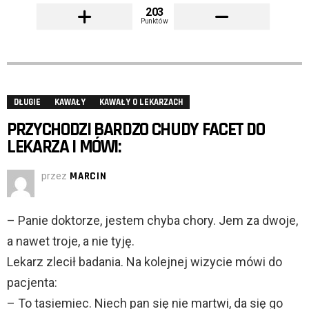
203
Punktów
DŁUGIE
KAWAŁY
KAWAŁY O LEKARZACH
PRZYCHODZI BARDZO CHUDY FACET DO
LEKARZA I MÓWI:
przez
MARCIN
– Panie doktorze, jestem chyba chory. Jem za dwoje,
a nawet troje, a nie tyję.
Lekarz zlecił badania. Na kolejnej wizycie mówi do
pacjenta:
– To tasiemiec. Niech pan się nie martwi, da się go