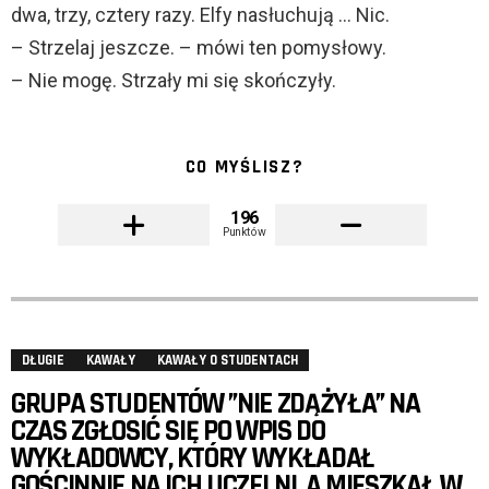
dwa, trzy, cztery razy. Elfy nasłuchują … Nic.
– Strzelaj jeszcze. – mówi ten pomysłowy.
– Nie mogę. Strzały mi się skończyły.
CO MYŚLISZ?
196
Punktów
DŁUGIE
KAWAŁY
KAWAŁY O STUDENTACH
GRUPA STUDENTÓW ”NIE ZDĄŻYŁA” NA
CZAS ZGŁOSIĆ SIĘ PO WPIS DO
WYKŁADOWCY, KTÓRY WYKŁADAŁ
GOŚCINNIE NA ICH UCZELNI, A MIESZKAŁ W