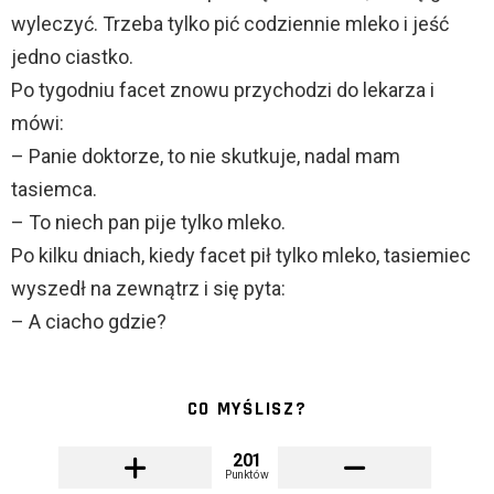
wyleczyć. Trzeba tylko pić codziennie mleko i jeść
jedno ciastko.
Po tygodniu facet znowu przychodzi do lekarza i
mówi:
– Panie doktorze, to nie skutkuje, nadal mam
tasiemca.
– To niech pan pije tylko mleko.
Po kilku dniach, kiedy facet pił tylko mleko, tasiemiec
wyszedł na zewnątrz i się pyta:
– A ciacho gdzie?
CO MYŚLISZ?
201
Punktów