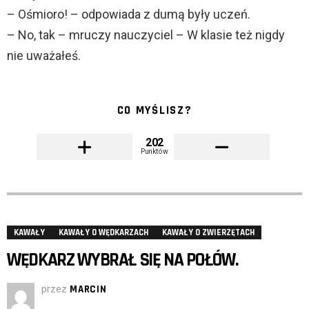
– Ośmioro! – odpowiada z dumą były uczeń.
– No, tak – mruczy nauczyciel – W klasie też nigdy
nie uważałeś.
CO MYŚLISZ?
202
Punktów
KAWAŁY
KAWAŁY O WĘDKARZACH
KAWAŁY O ZWIERZĘTACH
WĘDKARZ WYBRAŁ SIĘ NA POŁÓW.
przez
MARCIN