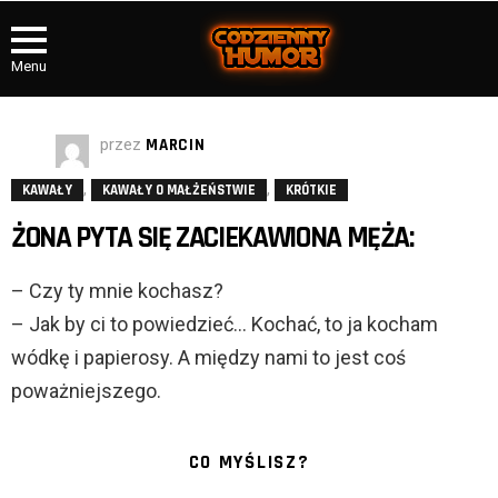
Menu
przez
MARCIN
,
,
KAWAŁY
KAWAŁY O MAŁŻEŃSTWIE
KRÓTKIE
ŻONA PYTA SIĘ ZACIEKAWIONA MĘŻA:
– Czy ty mnie kochasz?
– Jak by ci to powiedzieć… Kochać, to ja kocham
wódkę i papierosy. A między nami to jest coś
poważniejszego.
CO MYŚLISZ?