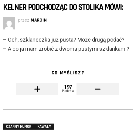
KELNER PODCHODZĄC DO STOLIKA MÓWI:
przez
MARCIN
– Och, szklaneczka już pusta? Może drugą podać?
– A co ja mam zrobić z dwoma pustymi szklankami?
CO MYŚLISZ?
197
Punktów
CZARNY HUMOR
KAWAŁY