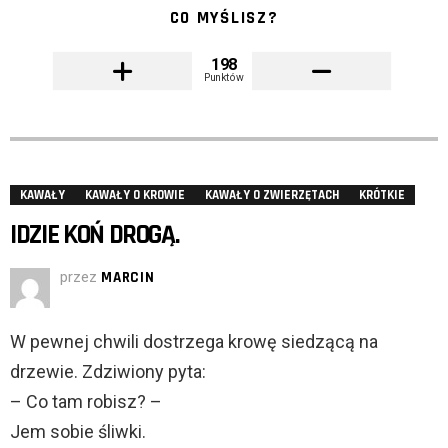
CO MYŚLISZ?
198
Punktów
KAWAŁY
KAWAŁY O KROWIE
KAWAŁY O ZWIERZĘTACH
KRÓTKIE
IDZIE KOŃ DROGĄ.
przez
MARCIN
W pewnej chwili dostrzega krowę siedzącą na
drzewie. Zdziwiony pyta:
– Co tam robisz? –
Jem sobie śliwki.