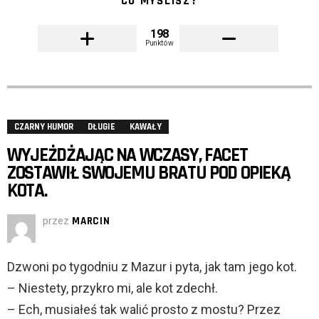
CO MYŚLISZ?
198
Punktów
CZARNY HUMOR
DŁUGIE
KAWAŁY
WYJEŻDŻAJĄC NA WCZASY, FACET
ZOSTAWIŁ SWOJEMU BRATU POD OPIEKĄ
KOTA.
przez
MARCIN
Dzwoni po tygodniu z Mazur i pyta, jak tam jego kot.
– Niestety, przykro mi, ale kot zdechł.
– Ech, musiałeś tak walić prosto z mostu? Przez