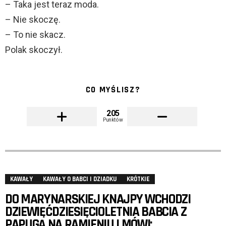
– Taka jest teraz moda.
– Nie skoczę.
– To nie skacz.
Polak skoczył.
CO MYŚLISZ?
205
Punktów
KAWAŁY
KAWAŁY O BABCI I DZIADKU
KRÓTKIE
DO MARYNARSKIEJ KNAJPY WCHODZI
DZIEWIĘĆDZIESIĘCIOLETNIA BABCIA Z
PAPUGĄ NA RAMIENIU I MÓWI: