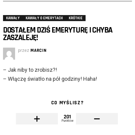
KAWAŁY
KAWAŁY O EMERYTACH
KRÓTKIE
DOSTAŁEM DZIŚ EMERYTURĘ I CHYBA
ZASZALEJĘ!
przez
MARCIN
– Jak niby to zrobisz?!
– Włączę światło na pół godziny! Haha!
CO MYŚLISZ?
201
Punktów