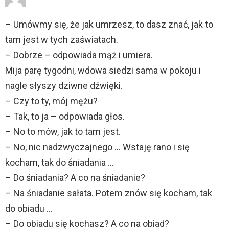
– Umówmy się, że jak umrzesz, to dasz znać, jak to
tam jest w tych zaświatach.
– Dobrze – odpowiada mąż i umiera.
Mija parę tygodni, wdowa siedzi sama w pokoju i
nagle słyszy dziwne dźwięki.
– Czy to ty, mój mężu?
– Tak, to ja – odpowiada głos.
– No to mów, jak to tam jest.
– No, nic nadzwyczajnego … Wstaję rano i się
kocham, tak do śniadania …
– Do śniadania? A co na śniadanie?
– Na śniadanie sałata. Potem znów się kocham, tak
do obiadu …
– Do obiadu się kochasz? A co na obiad?