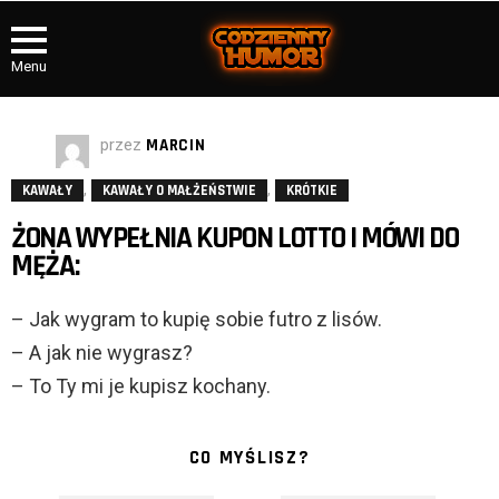
Menu
przez
MARCIN
,
,
KAWAŁY
KAWAŁY O MAŁŻEŃSTWIE
KRÓTKIE
ŻONA WYPEŁNIA KUPON LOTTO I MÓWI DO
MĘŻA:
– Jak wygram to kupię sobie futro z lisów.
– A jak nie wygrasz?
– To Ty mi je kupisz kochany.
CO MYŚLISZ?