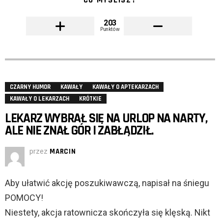
CO MYŚLISZ?
203
Punktów
CZARNY HUMOR
KAWAŁY
KAWAŁY O APTEKARZACH
KAWAŁY O LEKARZACH
KRÓTKIE
LEKARZ WYBRAŁ SIĘ NA URLOP NA NARTY,
ALE NIE ZNAŁ GÓR I ZABŁĄDZIŁ.
przez
MARCIN
Aby ułatwić akcję poszukiwawczą, napisał na śniegu
POMOCY!
Niestety, akcja ratownicza skończyła się klęską. Nikt