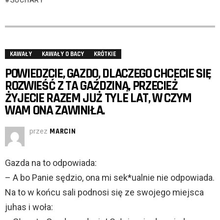
SUCHARY
KAWAŁY
KAWAŁY O BACY
KRÓTKIE
POWIEDZCIE, GAZDO, DLACZEGO CHCECIE SIĘ
ROZWIEŚĆ Z TA GAŹDZINĄ, PRZECIEŻ
ŻYJECIE RAZEM JUŻ TYLE LAT, W CZYM
WAM ONA ZAWINIŁA.
przez
MARCIN
Gazda na to odpowiada:
– A bo Panie sędzio, ona mi sek*ualnie nie odpowiada.
Na to w końcu sali podnosi się ze swojego miejsca
juhas i woła: