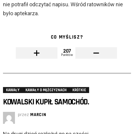
nie potrafił odczytać napisu. Wśród ratowników nie
było aptekarza.
CO MYŚLISZ?
207
Punktów
KAWAŁY
KAWAŁY O MĘŻCZYZNACH
KRÓTKIE
KOWALSKI KUPIŁ SAMOCHÓD.
przez
MARCIN
Na drugi dzień rozłożył go na części.