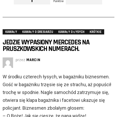
Punktów
KAWAŁY
KAWAŁY O DRESIARZU
KAWAŁY O ŁYSYCH
KRÓTKIE
JEDZIE WYPASIONY MERCEDES NA
PRUSZKOWSKICH NUMERACH.
przez
MARCIN
W środku czterech łysych, w bagażniku biznesmen.
Gość w bagażniku trzęsie się ze strachu, aż popuścił
trochę w spodnie. Nagle samochód zatrzymuje się,
otwiera się klapa bagażnika i facetowi ukazuje się
policjant. Biznesmen zbolałym głosem:
– O Boże! Jak się cieszę, że pana widzę!