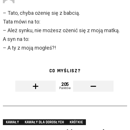
– Tato, chyba ożenię się z babcią.
Tata mówi na to:
– Ależ synku, nie możesz ożenić się z moją matką.
A syn na to:
– A ty z moją mogłeś?!
CO MYŚLISZ?
205
Punktów
KAWAŁY
KAWAŁY DLA DOROSŁYCH
KRÓTKIE