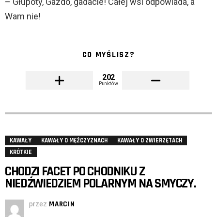
– Głupoty, Gazdo, gadacie! Całej wsi odpowiada, a
Wam nie!
CO MYŚLISZ?
202
Punktów
KAWAŁY
KAWAŁY O MĘŻCZYZNACH
KAWAŁY O ZWIERZĘTACH
KRÓTKIE
CHODZI FACET PO CHODNIKU Z
NIEDŹWIEDZIEM POLARNYM NA SMYCZY.
przez
MARCIN