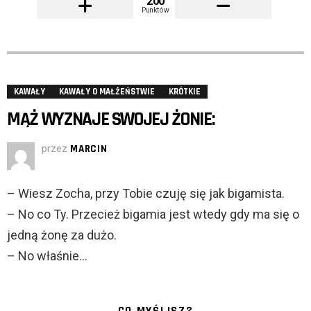
200
Punktów
KAWAŁY
KAWAŁY O MAŁŻEŃSTWIE
KRÓTKIE
MĄŻ WYZNAJE SWOJEJ ŻONIE:
przez
MARCIN
– Wiesz Zocha, przy Tobie czuję się jak bigamista.
– No co Ty. Przecież bigamia jest wtedy gdy ma się o
jedną żonę za dużo.
– No właśnie…