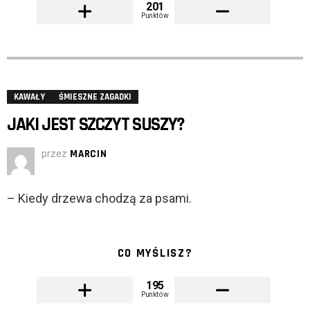
201
Punktów
KAWAŁY
ŚMIESZNE ZAGADKI
JAKI JEST SZCZYT SUSZY?
przez
MARCIN
– Kiedy drzewa chodzą za psami.
CO MYŚLISZ?
195
Punktów