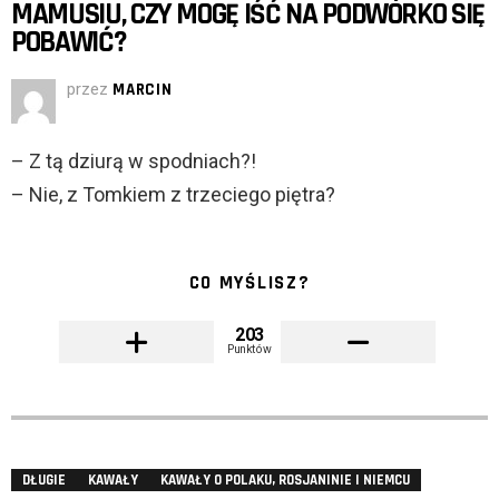
MAMUSIU, CZY MOGĘ IŚĆ NA PODWÓRKO SIĘ
POBAWIĆ?
przez
MARCIN
– Z tą dziurą w spodniach?!
– Nie, z Tomkiem z trzeciego piętra?
CO MYŚLISZ?
203
Punktów
DŁUGIE
KAWAŁY
KAWAŁY O POLAKU, ROSJANINIE I NIEMCU