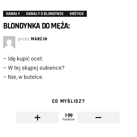
KAWAŁY
KAWAŁY O BLONDYNCE
KRÓTKIE
BLONDYNKA DO MĘŻA:
przez
MARCIN
– Idę kupić ocet.
– W tej skąpej sukience?
– Nie, w butelce.
CO MYŚLISZ?
199
Punktów