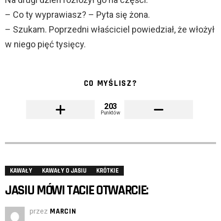
– Co ty wyprawiasz? – Pyta się żona.
– Szukam. Poprzedni właściciel powiedział, że włożył
w niego pięć tysięcy.
CO MYŚLISZ?
203
Punktów
KAWAŁY
KAWAŁY O JASIU
KRÓTKIE
JASIU MÓWI TACIE OTWARCIE:
przez
MARCIN