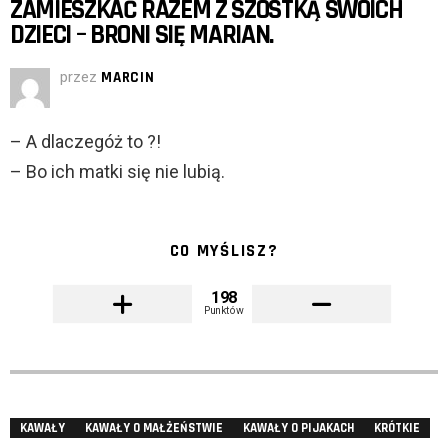
ZAMIESZKAĆ RAZEM Z SZÓSTKĄ SWOICH
DZIECI – BRONI SIĘ MARIAN.
przez
MARCIN
– A dlaczegóż to ?!
– Bo ich matki się nie lubią.
CO MYŚLISZ?
198
Punktów
KAWAŁY
KAWAŁY O MAŁŻEŃSTWIE
KAWAŁY O PIJAKACH
KRÓTKIE