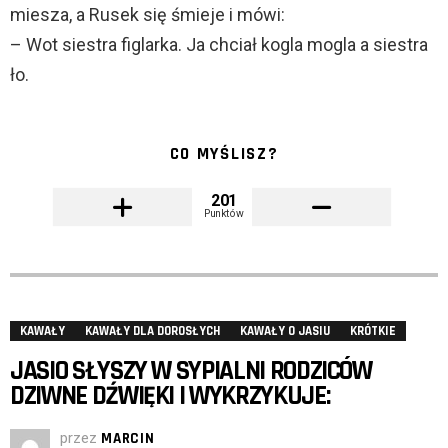
miesza, a Rusek się śmieje i mówi:
– Wot siestra figlarka. Ja chciał kogla mogla a siestra
ło.
CO MYŚLISZ?
201
Punktów
KAWAŁY
KAWAŁY DLA DOROSŁYCH
KAWAŁY O JASIU
KRÓTKIE
JASIO SŁYSZY W SYPIALNI RODZICÓW
DZIWNE DŹWIĘKI I WYKRZYKUJE:
przez
MARCIN