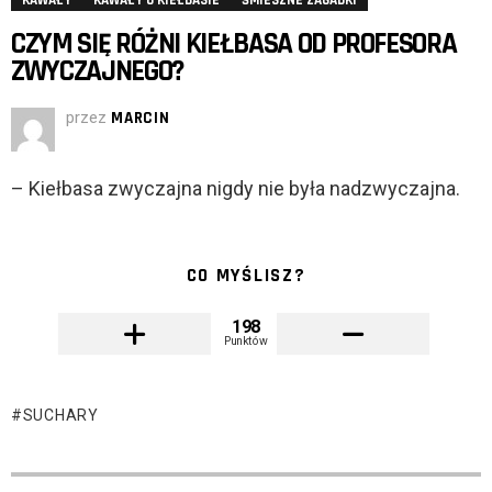
KAWAŁY
KAWAŁY O KIEŁBASIE
ŚMIESZNE ZAGADKI
CZYM SIĘ RÓŻNI KIEŁBASA OD PROFESORA
ZWYCZAJNEGO?
przez
MARCIN
– Kiełbasa zwyczajna nigdy nie była nadzwyczajna.
CO MYŚLISZ?
198
Punktów
SUCHARY