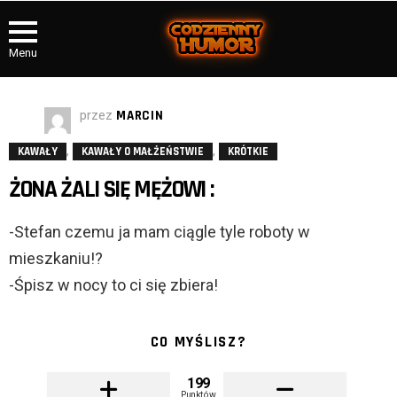
Menu
przez
MARCIN
,
,
KAWAŁY
KAWAŁY O MAŁŻEŃSTWIE
KRÓTKIE
ŻONA ŻALI SIĘ MĘŻOWI :
-Stefan czemu ja mam ciągle tyle roboty w
mieszkaniu!?
-Śpisz w nocy to ci się zbiera!
CO MYŚLISZ?
199
Punktów