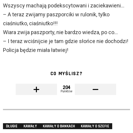
Wszyscy machają podekscytowani i zaciekawieni…
– A teraz zwijamy paszporciki w rulonik, tylko
ciaśniutko, ciaśniutko!!!
Wiara zwija paszporty, nie bardzo wiedza, po co…
– I teraz wciśnijcie je tam gdzie słońce nie dochodzi!
Policja będzie miała łatwiej!
CO MYŚLISZ?
204
Punktów
DŁUGIE
KAWAŁY
KAWAŁY O BANKACH
KAWAŁY O SZEFIE