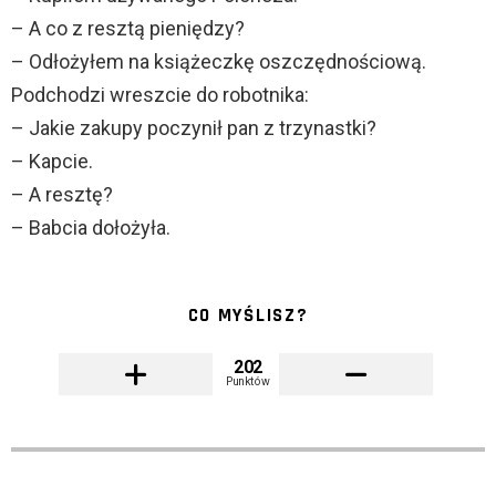
– A co z resztą pieniędzy?
– Odłożyłem na książeczkę oszczędnościową.
Podchodzi wreszcie do robotnika:
– Jakie zakupy poczynił pan z trzynastki?
– Kapcie.
– A resztę?
– Babcia dołożyła.
CO MYŚLISZ?
202
Punktów