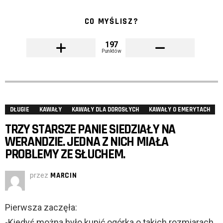
CO MYŚLISZ?
197
Punktów
DŁUGIE
KAWAŁY
KAWAŁY DLA DOROSŁYCH
KAWAŁY O EMERYTACH
TRZY STARSZE PANIE SIEDZIAŁY NA
WERANDZIE. JEDNA Z NICH MIAŁA
PROBLEMY ZE SŁUCHEM.
przez
MARCIN
Pierwsza zaczęła:
-Kiedyś można było kupić ogórka o takich rozmiarach