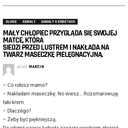
DŁUGIE
KAWAŁY
KAWAŁY O KOBIETACH
MAŁY CHŁOPIEC PRZYGLĄDA SIĘ SWOJEJ
MATCE, KTÓRA
SIEDZI PRZED LUSTREM I NAKŁADA NA
TWARZ MASECZKĘ PIELĘGNACYJNĄ.
przez
MARCIN
– Co robisz mamo?
– Nakładam maseczkę. No wiesz… Rozsmarowuję
taki krem.
– Dlaczego?
– Żeby być piękniejszą.
Po jakimś czasie kobieta zaczęła wacikiem zbierać