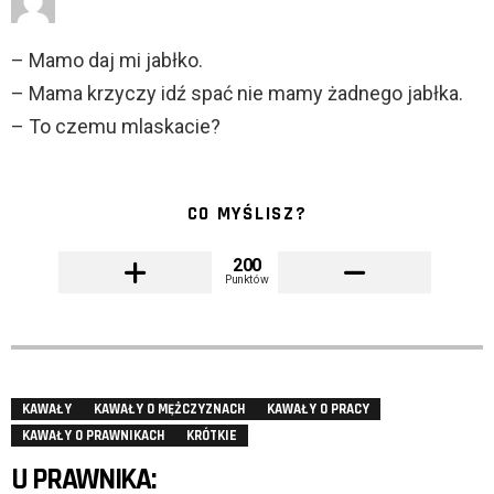
– Mamo daj mi jabłko.
– Mama krzyczy idź spać nie mamy żadnego jabłka.
– To czemu mlaskacie?
CO MYŚLISZ?
200
Punktów
KAWAŁY
KAWAŁY O MĘŻCZYZNACH
KAWAŁY O PRACY
KAWAŁY O PRAWNIKACH
KRÓTKIE
U PRAWNIKA: