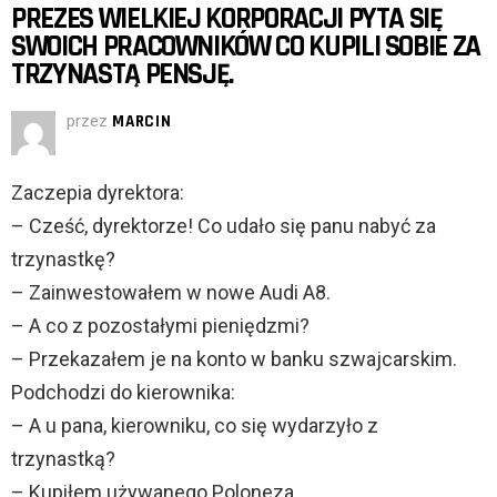
PREZES WIELKIEJ KORPORACJI PYTA SIĘ
SWOICH PRACOWNIKÓW CO KUPILI SOBIE ZA
TRZYNASTĄ PENSJĘ.
przez
MARCIN
Zaczepia dyrektora:
– Cześć, dyrektorze! Co udało się panu nabyć za
trzynastkę?
– Zainwestowałem w nowe Audi A8.
– A co z pozostałymi pieniędzmi?
– Przekazałem je na konto w banku szwajcarskim.
Podchodzi do kierownika:
– A u pana, kierowniku, co się wydarzyło z
trzynastką?
– Kupiłem używanego Poloneza.