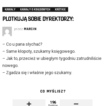
KAWAŁY
KAWAŁY O KSIĘGOWYCH
KRÓTKIE
PLOTKUJĄ SOBIE DYREKTORZY:
przez
MARCIN
– Co u pana słychać?
– Same kłopoty, szukamy księgowego.
– Jak to, przecież w ubiegłym tygodniu zatrudniliście
nowego.
– Zgadza się i właśnie jego szukamy.
CO MYŚLISZ?
196
Punktów