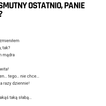
 SMUTNY OSTATNIO, PANIE
?
 zmieniłem
, tak?
em mądra
wita!
n… tego… nie chce…
ka razy dziennie!
jakąś taką słabą…