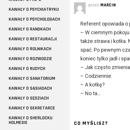
przez
MARCIN
KAWAŁY O PSYCHIATRYKU
KAWAŁY O PSYCHOLOGACH
Referent opowiada o
KAWAŁY O RANDKACH
– W ciemnym pokoju 
KAWAŁY O RESTAURACJI
także strawa i kotka.
KAWAŁY O ROLNIKACH
spać. Po pewnym czasi
koniec tylko jadł i sp
KAWAŁY O ROZWODZIE
– Jak często zmienia
KAWAŁY O RUDYCH
– Codziennie.
KAWAŁY O SANATORIUM
– A kotkę?
KAWAŁY O SĄSIADACH
– No ta…
KAWAŁY O SĘDZIACH
KAWAŁY O SEKRETARCE
KAWAŁY O SHERLOCKU
HOLMESIE
CO MYŚLISZ?