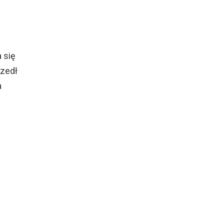
 się
szedł
a