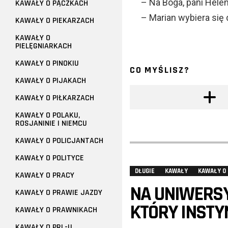
– Na Boga, pani Heleno
KAWAŁY O PĄCZKACH
– Marian wybiera się 
KAWAŁY O PIEKARZACH
KAWAŁY O
PIELĘGNIARKACH
KAWAŁY O PINOKIU
CO MYŚLISZ?
KAWAŁY O PIJAKACH
KAWAŁY O PIŁKARZACH
KAWAŁY O POLAKU,
ROSJANINIE I NIEMCU
KAWAŁY O POLICJANTACH
KAWAŁY O POLITYCE
DŁUGIE
KAWAŁY
KAWAŁY O
KAWAŁY O PRACY
NA UNIWERSY
KAWAŁY O PRAWIE JAZDY
KTÓRY INSTY
KAWAŁY O PRAWNIKACH
KAWAŁY O PRL-U