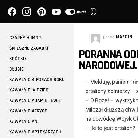
facebook
instagram
pinterest
youtube
PRZEŁĄCZ
NSFW
SKÓRKĘ
przez
MARCIN
CZARNY HUMOR
ŚMIESZNE ZAGADKI
PORANNA OD
KRÓTKIE
NARODOWEJ.
DŁUGIE
KAWAŁY O 4 PORACH ROKU
– Melduję, panie mini
KAWAŁY DLA DZIECI
ortaliony żołnierzy
– O Boże! – wykrzykną
KAWAŁY O ADAMIE I EWIE
Milczał dłuższą chwil
KAWAŁY O AFRYCE
na dowódcę Wojsk Obro
KAWAŁY O ANI
– Ile to jest ortalion?
KAWAŁY O APTEKARZACH