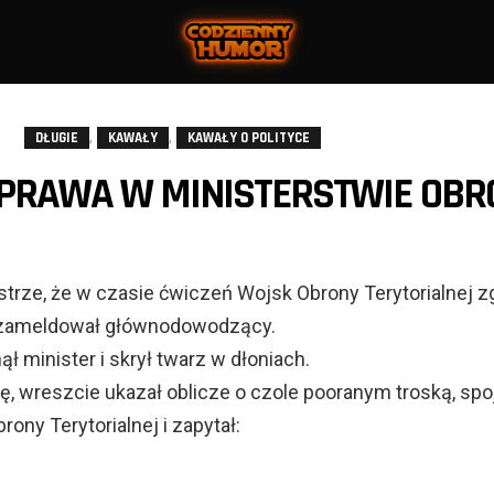
,
,
DŁUGIE
KAWAŁY
KAWAŁY O POLITYCE
PRAWA W MINISTERSTWIE OBR
strze, że w czasie ćwiczeń Wojsk Obrony Terytorialnej z
 – zameldował głównodowodzący.
ł minister i skrył twarz w dłoniach.
ę, wreszcie ukazał oblicze o czole pooranym troską, spo
ny Terytorialnej i zapytał: