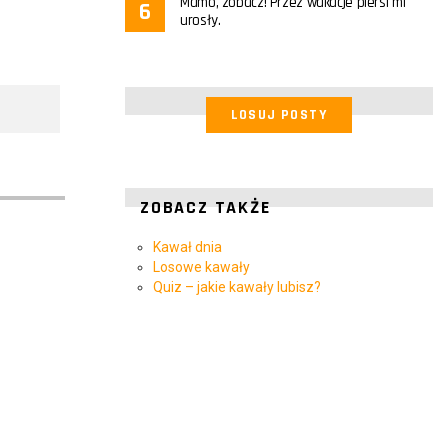
Mamo, zobacz! Przez wakacje piersi mi
urosły.
LOSUJ POSTY
ZOBACZ TAKŻE
Kawał dnia
Losowe kawały
Quiz – jakie kawały lubisz?