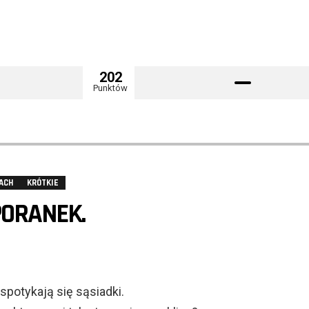
202
Punktów
ACH
KRÓTKIE
PORANEK.
spotykają się sąsiadki.