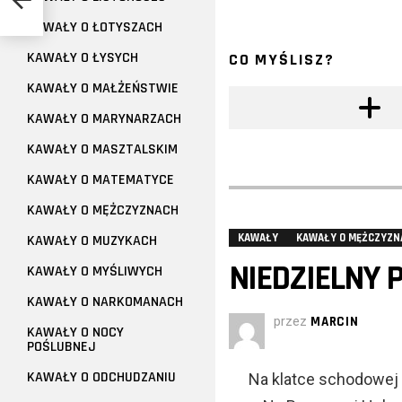
KAWAŁY O ŁOTYSZACH
KAWAŁY O ŁYSYCH
CO MYŚLISZ?
KAWAŁY O MAŁŻEŃSTWIE
KAWAŁY O MARYNARZACH
KAWAŁY O MASZTALSKIM
KAWAŁY O MATEMATYCE
KAWAŁY O MĘŻCZYZNACH
KAWAŁY
KAWAŁY O MĘŻCZYZN
KAWAŁY O MUZYKACH
NIEDZIELNY 
KAWAŁY O MYŚLIWYCH
KAWAŁY O NARKOMANACH
przez
MARCIN
KAWAŁY O NOCY
POŚLUBNEJ
KAWAŁY O ODCHUDZANIU
Na klatce schodowej 