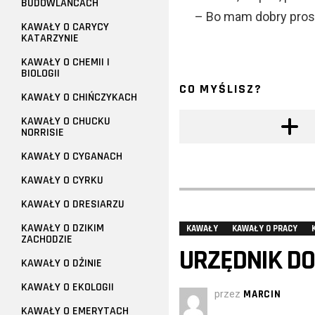
BUDOWLAŃCACH
– Bo mam dobry pros
KAWAŁY O CARYCY
KATARZYNIE
KAWAŁY O CHEMII I
BIOLOGII
CO MYŚLISZ?
KAWAŁY O CHIŃCZYKACH
KAWAŁY O CHUCKU
NORRISIE
KAWAŁY O CYGANACH
KAWAŁY O CYRKU
KAWAŁY O DRESIARZU
KAWAŁY O DZIKIM
KAWAŁY
KAWAŁY O PRACY
ZACHODZIE
URZĘDNIK DO
KAWAŁY O DŻINIE
KAWAŁY O EKOLOGII
przez
MARCIN
KAWAŁY O EMERYTACH