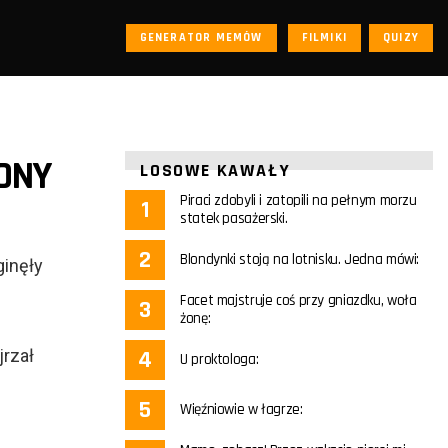
GENERATOR MEMÓW
FILMIKI
QUIZY
ONY
LOSOWE KAWAŁY
Piraci zdobyli i zatopili na pełnym morzu
statek pasażerski.
Blondynki stoją na lotnisku. Jedna mówi:
ginęły
Facet majstruje coś przy gniazdku, woła
żonę:
jrzał
U proktologa:
Więźniowie w łagrze: