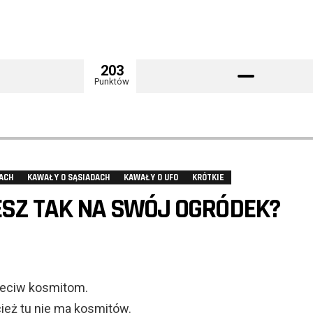
203
Punktów
ACH
KAWAŁY O SĄSIADACH
KAWAŁY O UFO
KRÓTKIE
ESZ TAK NA SWÓJ OGRÓDEK?
zeciw kosmitom.
cież tu nie ma kosmitów.