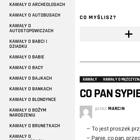
KAWAŁY O ARCHEOLOGACH
KAWAŁY O AUTOBUSACH
CO MYŚLISZ?
KAWAŁY O
AUTOSTOPOWICZACH
KAWAŁY O BABCI I
DZIADKU
KAWAŁY O BABIE
KAWAŁY O BACY
KAWAŁY O BAJKACH
KAWAŁY
KAWAŁY O MĘŻCZYZN
KAWAŁY O BANKACH
CO PAN SYPI
KAWAŁY O BLONDYNCE
przez
MARCIN
KAWAŁY O BOŻYM
NARODZENIU
KAWAŁY O BRUNETKACH
– To jest proszek pr
KAWAŁY O
– Panie, co pan, prze