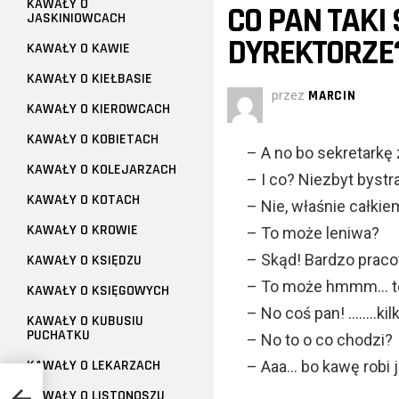
KAWAŁY O
CO PAN TAKI
JASKINIOWCACH
DYREKTORZE
KAWAŁY O KAWIE
KAWAŁY O KIEŁBASIE
przez
MARCIN
KAWAŁY O KIEROWCACH
KAWAŁY O KOBIETACH
– A no bo sekretarkę
KAWAŁY O KOLEJARZACH
– I co? Niezbyt bystra
KAWAŁY O KOTACH
– Nie, właśnie całki
KAWAŁY O KROWIE
– To może leniwa?
– Skąd! Bardzo praco
KAWAŁY O KSIĘDZU
– To może hmmm… te
KAWAŁY O KSIĘGOWYCH
– No coś pan! ……..kil
KAWAŁY O KUBUSIU
PUCHATKU
– No to o co chodzi?
KAWAŁY O LEKARZACH
– Aaa… bo kawę robi 
KAWAŁY O LISTONOSZU