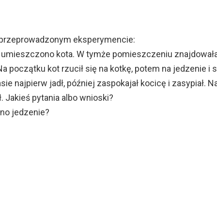
 przeprowadzonym eksperymencie:
umieszczono kota. W tymże pomieszczeniu znajdowała
 Na początku kot rzucił się na kotkę, potem na jedzenie i 
e najpierw jadł, później zaspokajał kocicę i zasypiał. N
ał. Jakieś pytania albo wnioski?
no jedzenie?