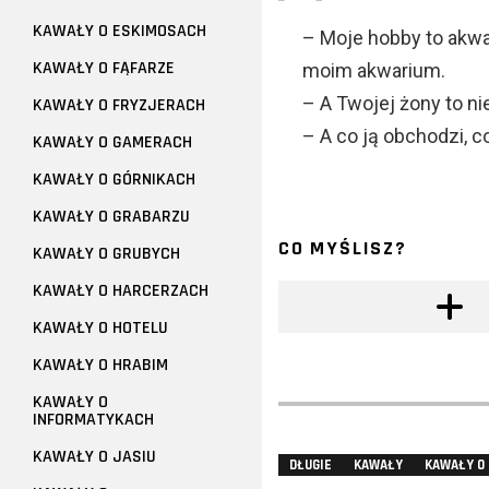
KAWAŁY O ESKIMOSACH
– Moje hobby to akwa
KAWAŁY O FĄFARZE
moim akwarium.
– A Twojej żony to n
KAWAŁY O FRYZJERACH
– A co ją obchodzi, co
KAWAŁY O GAMERACH
KAWAŁY O GÓRNIKACH
KAWAŁY O GRABARZU
CO MYŚLISZ?
KAWAŁY O GRUBYCH
KAWAŁY O HARCERZACH
KAWAŁY O HOTELU
KAWAŁY O HRABIM
KAWAŁY O
INFORMATYKACH
KAWAŁY O JASIU
DŁUGIE
KAWAŁY
KAWAŁY O