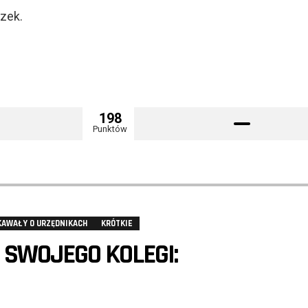
zek.
198
Punktów
KAWAŁY O URZĘDNIKACH
KRÓTKIE
 SWOJEGO KOLEGI: