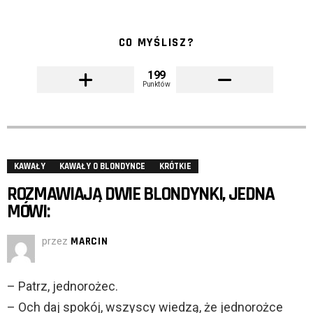
CO MYŚLISZ?
199
Punktów
KAWAŁY
KAWAŁY O BLONDYNCE
KRÓTKIE
ROZMAWIAJĄ DWIE BLONDYNKI, JEDNA
MÓWI:
przez
MARCIN
– Patrz, jednorożec.
– Och daj spokój, wszyscy wiedzą, że jednorożce