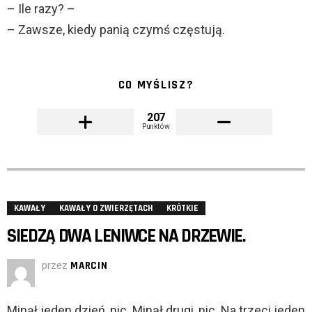
– Ile razy? –
– Zawsze, kiedy panią czymś częstują.
CO MYŚLISZ?
207
Punktów
KAWAŁY
KAWAŁY O ZWIERZĘTACH
KRÓTKIE
SIEDZĄ DWA LENIWCE NA DRZEWIE.
przez
MARCIN
Minął jeden dzień, nic. Minął drugi, nic. Na trzeci jeden