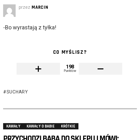
przez
MARCIN
-Bo wyrastają z tyłka!
CO MYŚLISZ?
198
Punktów
SUCHARY
KAWAŁY
KAWAŁY O BABIE
KRÓTKIE
PRZYCHODZI BABA DO SKLEPU I MÓWI: