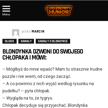
Menu
przez
MARCIN
,
,
DŁUGIE
KAWAŁY
KAWAŁY O BLONDYNCE
BLONDYNKA DZWONI DO SWOJEGO
CHŁOPAKA I MÓWI:
– Mógłbyś do mnie wpaść? Mam tu strasznie trudne
puzzle i nie wiem, od czego zacząć.
– A co powinno z nich wyjść według rysunku na
pudełku? – pyta chłopak.
– Wygląda na to, że tygrys.
Chłopak decyduje się przyjechać. Blondynka