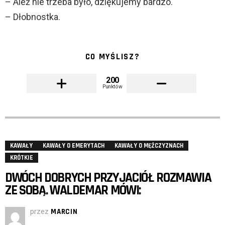
– Ależ nie trzeba było, dziękujemy bardzo.
– Dłobnostka.
CO MYŚLISZ?
200
Punktów
KAWAŁY
KAWAŁY O EMERYTACH
KAWAŁY O MĘŻCZYZNACH
KRÓTKIE
DWÓCH DOBRYCH PRZYJACIÓŁ ROZMAWIA
ZE SOBĄ. WALDEMAR MÓWI:
przez
MARCIN