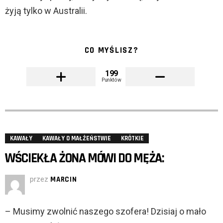
żyją tylko w Australii.
CO MYŚLISZ?
199
Punktów
KAWAŁY
KAWAŁY O MAŁŻEŃSTWIE
KRÓTKIE
WŚCIEKŁA ŻONA MÓWI DO MĘŻA:
przez
MARCIN
– Musimy zwolnić naszego szofera! Dzisiaj o mało