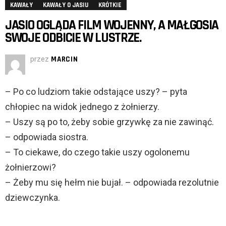
KAWAŁY
KAWAŁY O JASIU
KRÓTKIE
JASIO OGLĄDA FILM WOJENNY, A MAŁGOSIA
SWOJE ODBICIE W LUSTRZE.
przez
MARCIN
– Po co ludziom takie odstające uszy? – pyta
chłopiec na widok jednego z żołnierzy.
– Uszy są po to, żeby sobie grzywkę za nie zawinąć.
– odpowiada siostra.
– To ciekawe, do czego takie uszy ogolonemu
żołnierzowi?
– Żeby mu się hełm nie bujał. – odpowiada rezolutnie
dziewczynka.