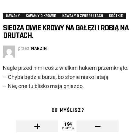
KAWAŁY
KAWAŁY O KROWIE
KAWAŁY O ZWIERZĘTACH
KRÓTKIE
SIEDZĄ DWIE KROWY NA GAŁĘZI I ROBIĄ NA
DRUTACH.
przez
MARCIN
Nagle przed nimi coś z wielkim hukiem przemknęło.
– Chyba będzie burza, bo słonie nisko latają.
– Nie, one tu blisko mają gniazdo.
CO MYŚLISZ?
194
Punktów