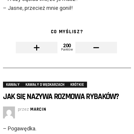
– Jasne, przecież mnie gonił!
CO MYŚLISZ?
200
Punktów
KAWAŁY
KAWAŁY O WĘDKARZACH
KRÓTKIE
JAK SIĘ NAZYWA ROZMOWA RYBAKÓW?
przez
MARCIN
– Pogawędka.