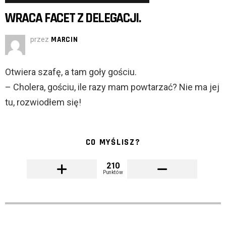
WRACA FACET Z DELEGACJI.
przez
MARCIN
Otwiera szafę, a tam goły gościu.
– Cholera, gościu, ile razy mam powtarzać? Nie ma jej
tu, rozwiodłem się!
CO MYŚLISZ?
210
Punktów