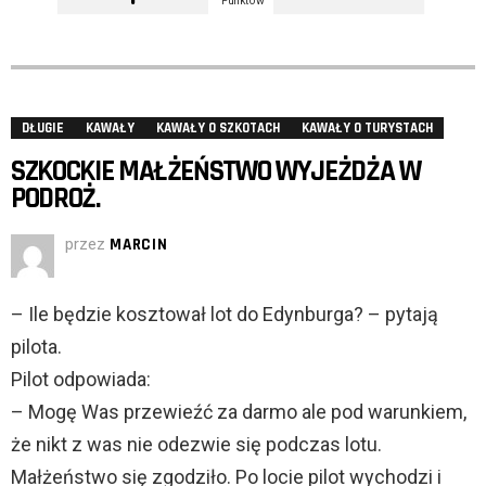
Punktów
DŁUGIE
KAWAŁY
KAWAŁY O SZKOTACH
KAWAŁY O TURYSTACH
SZKOCKIE MAŁŻEŃSTWO WYJEŻDŻA W
PODROŻ.
przez
MARCIN
– Ile będzie kosztował lot do Edynburga? – pytają
pilota.
Pilot odpowiada:
– Mogę Was przewieźć za darmo ale pod warunkiem,
że nikt z was nie odezwie się podczas lotu.
Małżeństwo się zgodziło. Po locie pilot wychodzi i