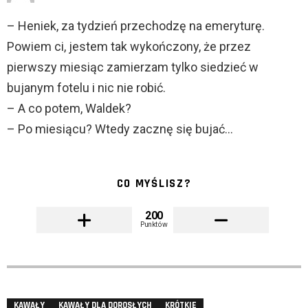
– Heniek, za tydzień przechodzę na emeryturę.
Powiem ci, jestem tak wykończony, że przez
pierwszy miesiąc zamierzam tylko siedzieć w
bujanym fotelu i nic nie robić.
– A co potem, Waldek?
– Po miesiącu? Wtedy zacznę się bujać…
CO MYŚLISZ?
200
Punktów
KAWAŁY
KAWAŁY DLA DOROSŁYCH
KRÓTKIE