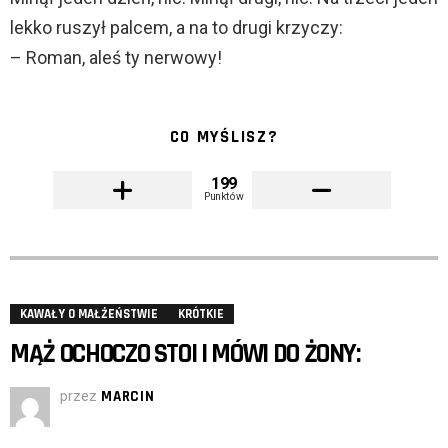
lekko ruszył palcem, a na to drugi krzyczy:
– Roman, aleś ty nerwowy!
CO MYŚLISZ?
199
Punktów
KAWAŁY O MAŁŻEŃSTWIE
KRÓTKIE
MĄŻ OCHOCZO STOI I MÓWI DO ŻONY:
przez
MARCIN