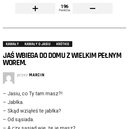
196
Punktów
KAWAŁY
KAWAŁY O JASIU
KRÓTKIE
JAŚ WBIEGA DO DOMU Z WIELKIM PEŁNYM
WOREM.
przez
MARCIN
– Jasiu, co Ty tam masz?!
– Jabłka.
– Skąd wziąłeś te jabłka?
– Od sąsiada.
– A czy sąsiad wie, że je masz?