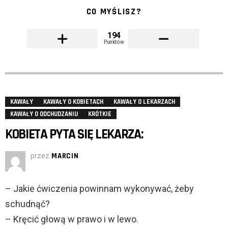
CO MYŚLISZ?
194
Punktów
KAWAŁY
KAWAŁY O KOBIETACH
KAWAŁY O LEKARZACH
KAWAŁY O ODCHUDZANIU
KRÓTKIE
KOBIETA PYTA SIĘ LEKARZA:
przez
MARCIN
– Jakie ćwiczenia powinnam wykonywać, żeby
schudnąć?
– Kręcić głową w prawo i w lewo.