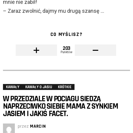
mnie nie zabił!
– Zaraz zwolnić, dajmy mu drugą szansę …
CO MYŚLISZ?
203
Punktów
KAWAŁY
KAWAŁY O JASIU
KRÓTKIE
W PRZEDZIALE W POCIAGU SIEDZĄ
NAPRZECIWKO SIEBIE MAMA Z SYNKIEM
JASIEM I JAKIŚ FACET.
przez
MARCIN