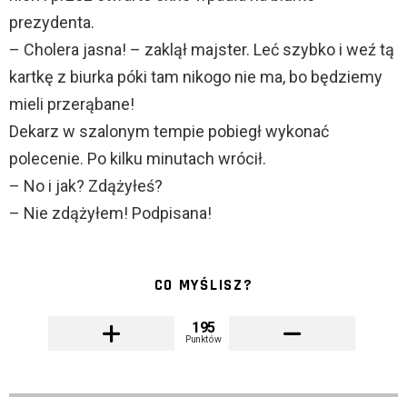
prezydenta.
– Cholera jasna! – zaklął majster. Leć szybko i weź tą
kartkę z biurka póki tam nikogo nie ma, bo będziemy
mieli przerąbane!
Dekarz w szalonym tempie pobiegł wykonać
polecenie. Po kilku minutach wrócił.
– No i jak? Zdążyłeś?
– Nie zdążyłem! Podpisana!
CO MYŚLISZ?
195
Punktów