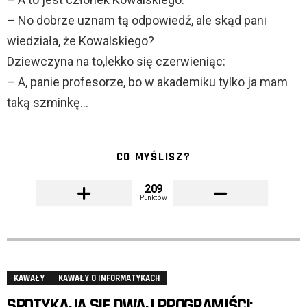
– No dobrze uznam tą odpowiedź, ale skąd pani
wiedziała, że Kowalskiego?
Dziewczyna na to,lekko się czerwieniąc:
– A, panie profesorze, bo w akademiku tylko ja mam
taką szminkę…
CO MYŚLISZ?
209
Punktów
KAWAŁY
KAWAŁY O INFORMATYKACH
SPOTYKAJĄ SIĘ DWAJ PROGRAMIŚCI: