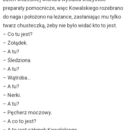
preparaty pomocnicze, więc Kowalskiego rozebrano
do naga i położono na leżance, zasłaniając mu tylko
twarz chusteczką, żeby nie było widać kto to jest.
– Co tu jest?
– Żołądek.
– A tu?
– Śledziona.
– A tu?
– Wątroba…
– A tu?
– Nerki.
– A tu?
– Pęcherz moczowy.
– A co to jest?
– A to jest członek Kowalskiego.