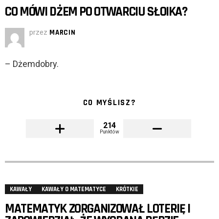
CO MÓWI DŻEM PO OTWARCIU SŁOIKA?
przez
MARCIN
– Dżemdobry.
CO MYŚLISZ?
214
Punktów
KAWAŁY
KAWAŁY O MATEMATYCE
KRÓTKIE
MATEMATYK ZORGANIZOWAŁ LOTERIĘ I