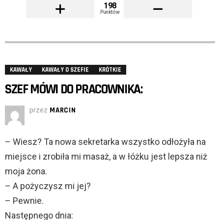
198
Punktów
KAWAŁY
KAWAŁY O SZEFIE
KRÓTKIE
SZEF MÓWI DO PRACOWNIKA:
przez
MARCIN
– Wiesz? Ta nowa sekretarka wszystko odłożyła na
miejsce i zrobiła mi masaż, a w łóżku jest lepsza niż
moja żona.
– A pożyczysz mi jej?
– Pewnie.
Następnego dnia: