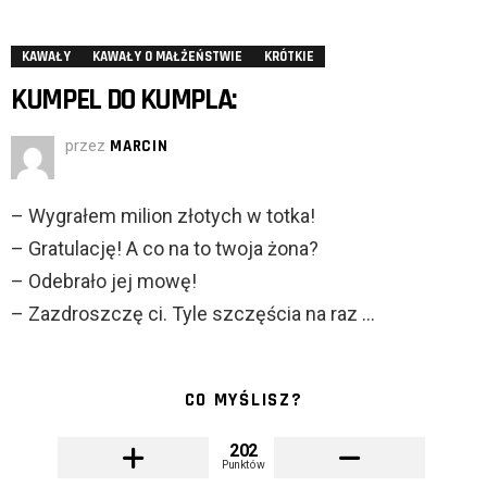
KAWAŁY
KAWAŁY O MAŁŻEŃSTWIE
KRÓTKIE
KUMPEL DO KUMPLA:
przez
MARCIN
– Wygrałem milion złotych w totka!
– Gratulację! A co na to twoja żona?
– Odebrało jej mowę!
– Zazdroszczę ci. Tyle szczęścia na raz …
CO MYŚLISZ?
202
Punktów