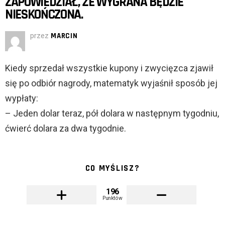
ZAPOWIEDZIAŁ, ŻE WYGRANA BĘDZIE
NIESKOŃCZONA.
przez
MARCIN
Kiedy sprzedał wszystkie kupony i zwycięzca zjawił
się po odbiór nagrody, matematyk wyjaśnił sposób jej
wypłaty:
– Jeden dolar teraz, pół dolara w następnym tygodniu,
ćwierć dolara za dwa tygodnie.
CO MYŚLISZ?
196
Punktów