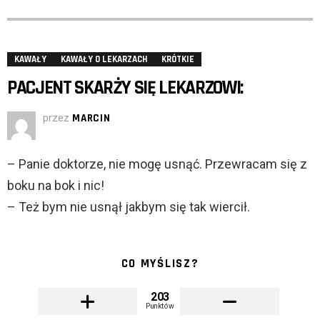
KAWAŁY
KAWAŁY O LEKARZACH
KRÓTKIE
PACJENT SKARŻY SIĘ LEKARZOWI:
przez
MARCIN
– Panie doktorze, nie mogę usnąć. Przewracam się z
boku na bok i nic!
– Też bym nie usnął jakbym się tak wiercił.
CO MYŚLISZ?
203
Punktów