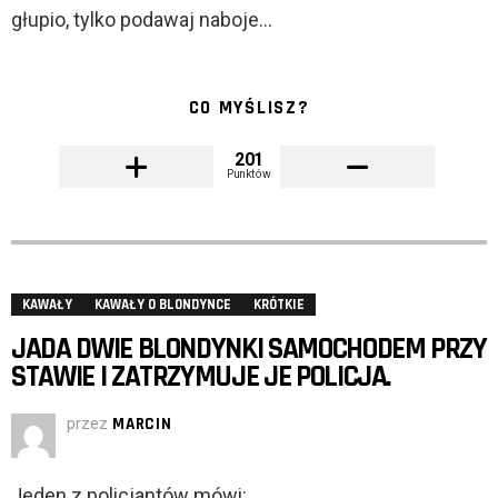
głupio, tylko podawaj naboje…
CO MYŚLISZ?
201
Punktów
KAWAŁY
KAWAŁY O BLONDYNCE
KRÓTKIE
JADA DWIE BLONDYNKI SAMOCHODEM PRZY
STAWIE I ZATRZYMUJE JE POLICJA.
przez
MARCIN
Jeden z policjantów mówi: