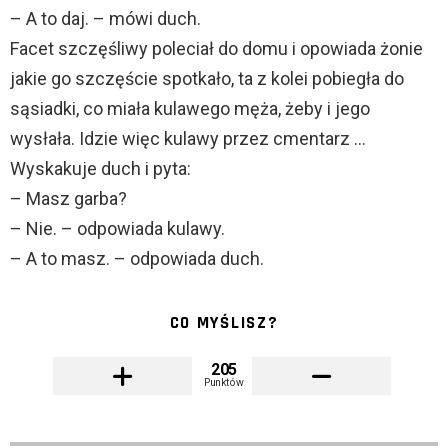
– A to daj. – mówi duch.
Facet szczęśliwy poleciał do domu i opowiada żonie
jakie go szczęście spotkało, ta z kolei pobiegła do
sąsiadki, co miała kulawego męża, żeby i jego
wysłała. Idzie więc kulawy przez cmentarz …
Wyskakuje duch i pyta:
– Masz garba?
– Nie. – odpowiada kulawy.
– A to masz. – odpowiada duch.
CO MYŚLISZ?
205
Punktów