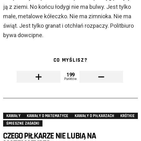
ją z ziemi. No końcu łodygi nie ma bulwy. Jest tylko
małe, metalowe kółeczko. Nie ma zimnioka. Nie ma
świąt. Jest tylko granat i otchłań rozpaczy. Politbiuro
bywa dowcipne.
CO MYŚLISZ?
199
Punktów
KAWAŁY
KAWAŁY O MATEMATYCE
KAWAŁY O PIŁKARZACH
KRÓTKIE
ŚMIESZNE ZAGADKI
CZEGO PIŁKARZE NIE LUBIĄ NA