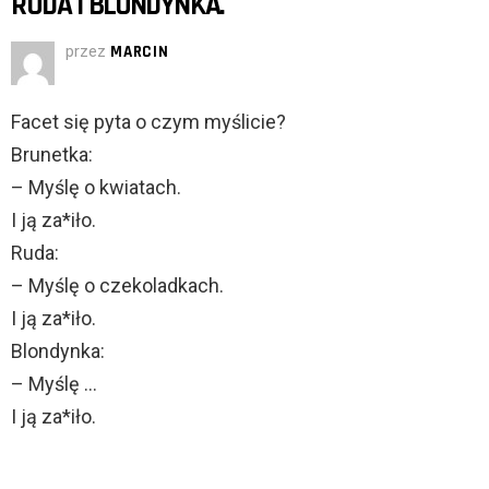
RUDA I BLONDYNKA.
przez
MARCIN
Facet się pyta o czym myślicie?
Brunetka:
– Myślę o kwiatach.
I ją za*iło.
Ruda:
– Myślę o czekoladkach.
I ją za*iło.
Blondynka:
– Myślę …
I ją za*iło.