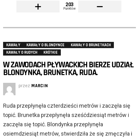
203
Punktów
KAWAŁY
KAWAŁY O BLONDYNCE
KAWAŁY O BRUNETKACH
KAWAŁY O RUDYCH
KRÓTKIE
W ZAWODACH PŁYWACKICH BIERZE UDZIAŁ
BLONDYNKA, BRUNETKA, RUDA.
przez
MARCIN
Ruda przepłynęła czterdzieści metrów i zaczęła się
topić. Brunetka przepłynęła sześćdziesiąt metrów i
zaczęła się topić. Blondynka przepłynęła
osiemdziesiąt metrów, stwierdziła że się zmęczyła i