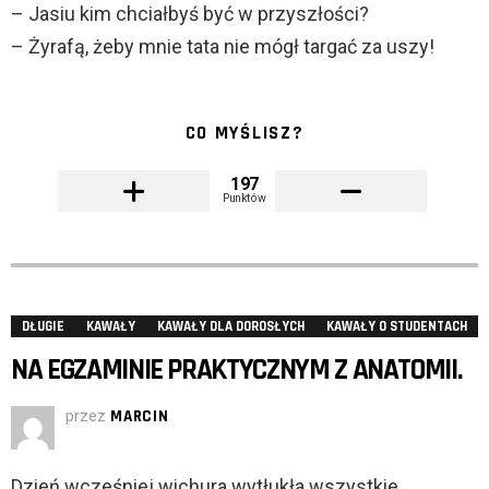
– Jasiu kim chciałbyś być w przyszłości?
– Żyrafą, żeby mnie tata nie mógł targać za uszy!
CO MYŚLISZ?
197
Punktów
DŁUGIE
KAWAŁY
KAWAŁY DLA DOROSŁYCH
KAWAŁY O STUDENTACH
NA EGZAMINIE PRAKTYCZNYM Z ANATOMII.
przez
MARCIN
Dzień wcześniej wichura wytłukła wszystkie