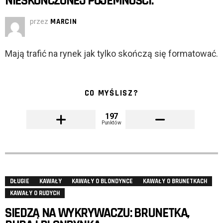
NIESKOŃCZONEJ POJEMNOŚCI.
przez
MARCIN
Mają trafić na rynek jak tylko skończą się formatować.
CO MYŚLISZ?
197
Punktów
DŁUGIE
KAWAŁY
KAWAŁY O BLONDYNCE
KAWAŁY O BRUNETKACH
KAWAŁY O RUDYCH
SIEDZĄ NA WYKRYWACZU: BRUNETKA,