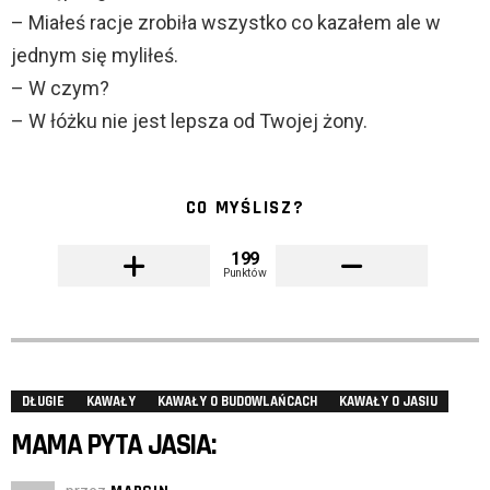
– Miałeś racje zrobiła wszystko co kazałem ale w
jednym się myliłeś.
– W czym?
– W łóżku nie jest lepsza od Twojej żony.
CO MYŚLISZ?
199
Punktów
DŁUGIE
KAWAŁY
KAWAŁY O BUDOWLAŃCACH
KAWAŁY O JASIU
MAMA PYTA JASIA: