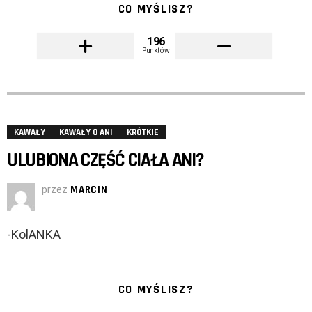
CO MYŚLISZ?
196
Punktów
KAWAŁY
KAWAŁY O ANI
KRÓTKIE
ULUBIONA CZĘŚĆ CIAŁA ANI?
przez
MARCIN
-KolANKA
CO MYŚLISZ?