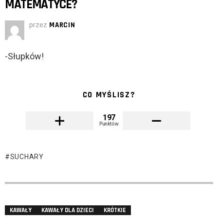
MATEMATYCE?
przez
MARCIN
-Słupków!
CO MYŚLISZ?
197
Punktów
SUCHARY
KAWAŁY
KAWAŁY DLA DZIECI
KRÓTKIE