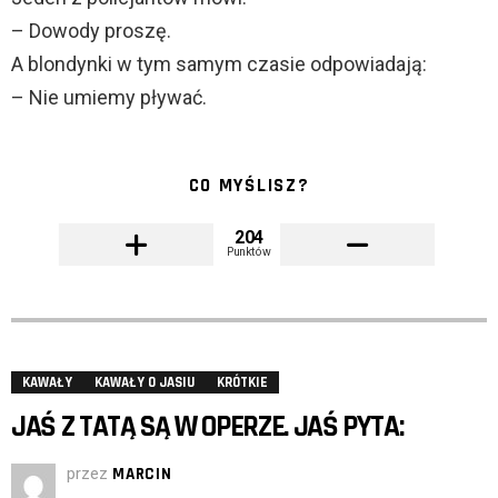
– Dowody proszę.
A blondynki w tym samym czasie odpowiadają:
– Nie umiemy pływać.
CO MYŚLISZ?
204
Punktów
KAWAŁY
KAWAŁY O JASIU
KRÓTKIE
JAŚ Z TATĄ SĄ W OPERZE. JAŚ PYTA:
przez
MARCIN