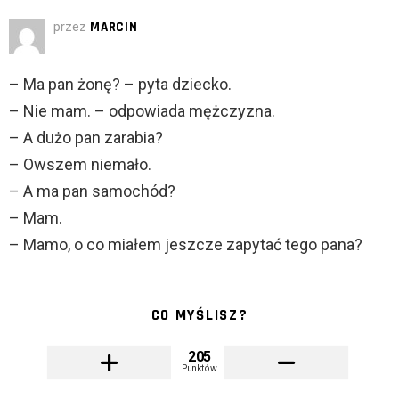
przez
MARCIN
– Ma pan żonę? – pyta dziecko.
– Nie mam. – odpowiada mężczyzna.
– A dużo pan zarabia?
– Owszem niemało.
– A ma pan samochód?
– Mam.
– Mamo, o co miałem jeszcze zapytać tego pana?
CO MYŚLISZ?
205
Punktów