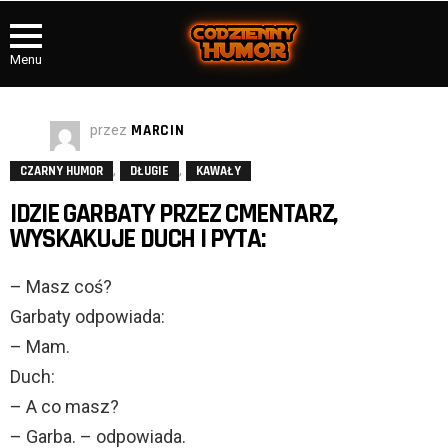
Menu
przez
MARCIN
,
,
CZARNY HUMOR
DŁUGIE
KAWAŁY
IDZIE GARBATY PRZEZ CMENTARZ,
WYSKAKUJE DUCH I PYTA:
– Masz coś?
Garbaty odpowiada:
– Mam.
Duch:
– A co masz?
– Garba. – odpowiada.