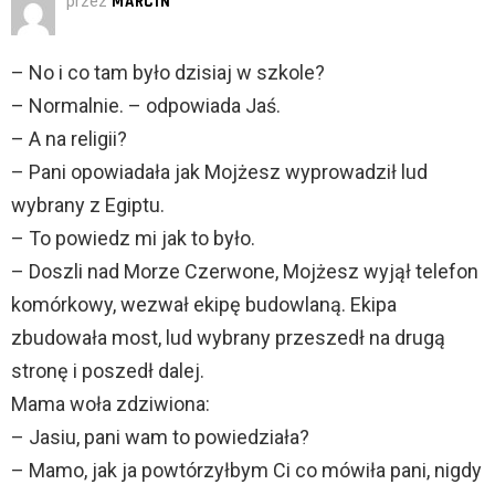
przez
MARCIN
– No i co tam było dzisiaj w szkole?
– Normalnie. – odpowiada Jaś.
– A na religii?
– Pani opowiadała jak Mojżesz wyprowadził lud
wybrany z Egiptu.
– To powiedz mi jak to było.
– Doszli nad Morze Czerwone, Mojżesz wyjął telefon
komórkowy, wezwał ekipę budowlaną. Ekipa
zbudowała most, lud wybrany przeszedł na drugą
stronę i poszedł dalej.
Mama woła zdziwiona:
– Jasiu, pani wam to powiedziała?
– Mamo, jak ja powtórzyłbym Ci co mówiła pani, nigdy