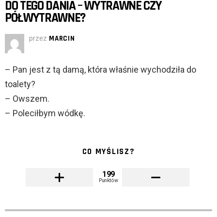
DO TEGO DANIA – WYTRAWNE CZY
PÓŁWYTRAWNE?
przez
MARCIN
– Pan jest z tą damą, która właśnie wychodziła do
toalety?
– Owszem.
– Poleciłbym wódkę.
CO MYŚLISZ?
199
Punktów