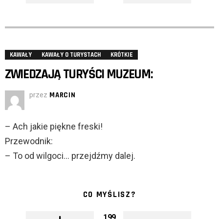
KAWAŁY
KAWAŁY O TURYSTACH
KRÓTKIE
ZWIEDZAJĄ TURYŚCI MUZEUM:
przez
MARCIN
– Ach jakie piękne freski!
Przewodnik:
– To od wilgoci… przejdźmy dalej.
CO MYŚLISZ?
199