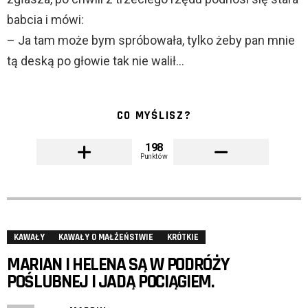
babcia i mówi:
– Ja tam może bym spróbowała, tylko żeby pan mnie
tą deską po głowie tak nie walił…
CO MYŚLISZ?
198
Punktów
KAWAŁY
KAWAŁY O MAŁŻEŃSTWIE
KRÓTKIE
MARIAN I HELENA SĄ W PODRÓŻY
POŚLUBNEJ I JADĄ POCIĄGIEM.