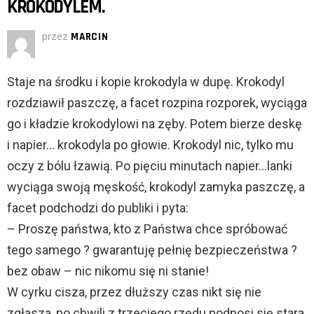
KROKODYLEM.
przez
MARCIN
Staje na środku i kopie krokodyla w dupę. Krokodyl
rozdziawił paszczę, a facet rozpina rozporek, wyciąga
go i kładzie krokodylowi na zęby. Potem bierze deskę
i napier… krokodyla po głowie. Krokodyl nic, tylko mu
oczy z bólu łzawią. Po pięciu minutach napier…lanki
wyciąga swoją męskość, krokodyl zamyka paszczę, a
facet podchodzi do publiki i pyta:
– Proszę państwa, kto z Państwa chce spróbować
tego samego ? gwarantuję pełnię bezpieczeństwa ?
bez obaw – nic nikomu się ni stanie!
W cyrku cisza, przez dłuższy czas nikt się nie
zgłasza, po chwili z trzeciego rzędu podnosi się stara