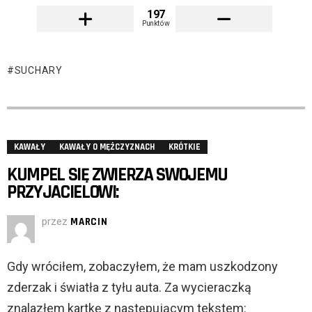
197
Punktów
SUCHARY
KAWAŁY
KAWAŁY O MĘŻCZYZNACH
KRÓTKIE
KUMPEL SIĘ ZWIERZA SWOJEMU
PRZYJACIELOWI:
przez
MARCIN
Gdy wróciłem, zobaczyłem, że mam uszkodzony
zderzak i światła z tyłu auta. Za wycieraczką
znalazłem kartkę z następującym tekstem: