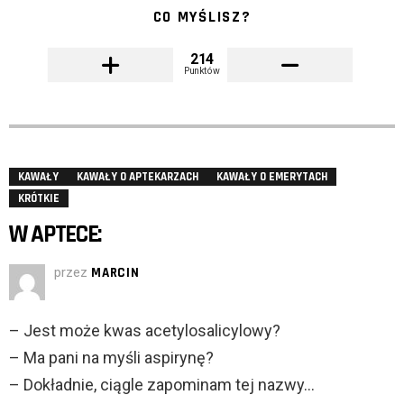
CO MYŚLISZ?
214
Punktów
KAWAŁY
KAWAŁY O APTEKARZACH
KAWAŁY O EMERYTACH
KRÓTKIE
W APTECE:
przez
MARCIN
– Jest może kwas acetylosalicylowy?
– Ma pani na myśli aspirynę?
– Dokładnie, ciągle zapominam tej nazwy…