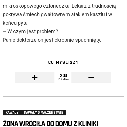
mikroskopowego członeczka. Lekarz z trudnością
pokrywa śmiech gwałtownym atakiem kaszlu i w
końcu pyta:
– W czym jest problem?
Panie doktorze on jest okropnie spuchnięty.
CO MYŚLISZ?
203
Punktów
KAWAŁY
KAWAŁY O MAŁŻEŃSTWIE
ŻONA WRÓCIŁA DO DOMU Z KLINIKI