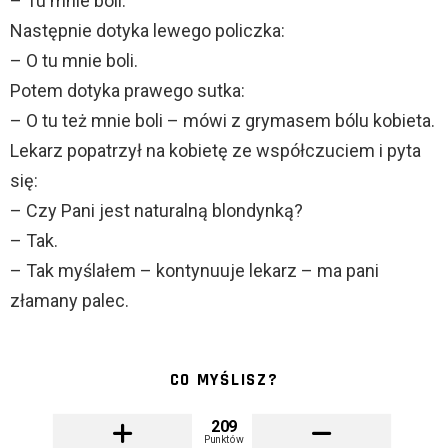
– Tu mnie boli.
Następnie dotyka lewego policzka:
– O tu mnie boli.
Potem dotyka prawego sutka:
– O tu też mnie boli – mówi z grymasem bólu kobieta.
Lekarz popatrzył na kobietę ze współczuciem i pyta
się:
– Czy Pani jest naturalną blondynką?
– Tak.
– Tak myślałem – kontynuuje lekarz – ma pani
złamany palec.
CO MYŚLISZ?
209
Punktów