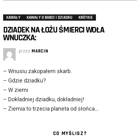
KAWAŁY
KAWAŁY O BABCI I DZIADKU
KRÓTKIE
DZIADEK NA ŁOŻU ŚMIERCI WOŁA
WNUCZKA:
przez
MARCIN
– Wnusiu zakopałem skarb.
– Gdzie dziadku?
– W ziemi
– Dokładniej dziadku, dokładniej!
– Ziemia to trzecia planeta od słońca…
CO MYŚLISZ?