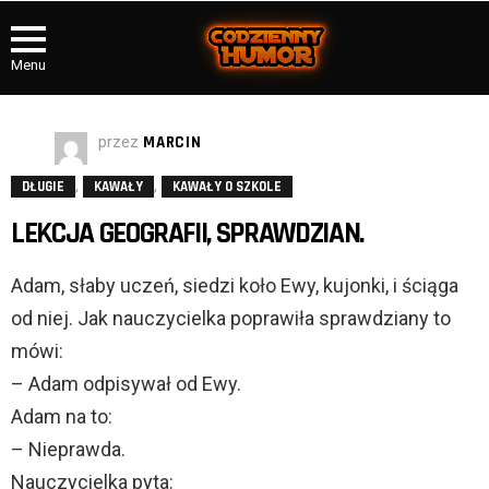
Menu
przez
MARCIN
,
,
DŁUGIE
KAWAŁY
KAWAŁY O SZKOLE
LEKCJA GEOGRAFII, SPRAWDZIAN.
Adam, słaby uczeń, siedzi koło Ewy, kujonki, i ściąga
od niej. Jak nauczycielka poprawiła sprawdziany to
mówi:
– Adam odpisywał od Ewy.
Adam na to:
– Nieprawda.
Nauczycielka pyta: