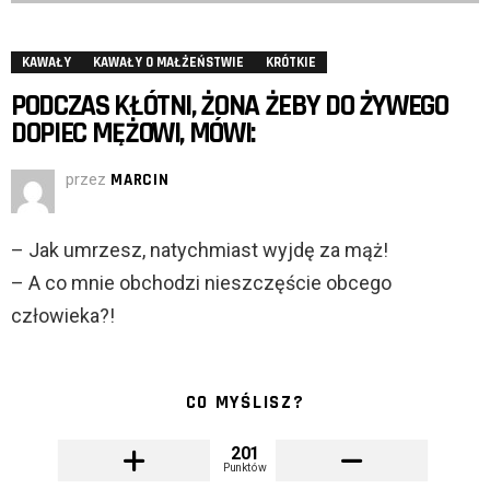
KAWAŁY
KAWAŁY O MAŁŻEŃSTWIE
KRÓTKIE
PODCZAS KŁÓTNI, ŻONA ŻEBY DO ŻYWEGO
DOPIEC MĘŻOWI, MÓWI:
przez
MARCIN
– Jak umrzesz, natychmiast wyjdę za mąż!
– A co mnie obchodzi nieszczęście obcego
człowieka?!
CO MYŚLISZ?
201
Punktów