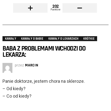
202
Punktów
KAWAŁY
KAWAŁY O BABIE
KAWAŁY O LEKARZACH
KRÓTKIE
BABA Z PROBLEMAMI WCHODZI DO
LEKARZA:
przez
MARCIN
Panie doktorze, jestem chora na skleroze.
– Od kiedy?
– Co od kiedy?