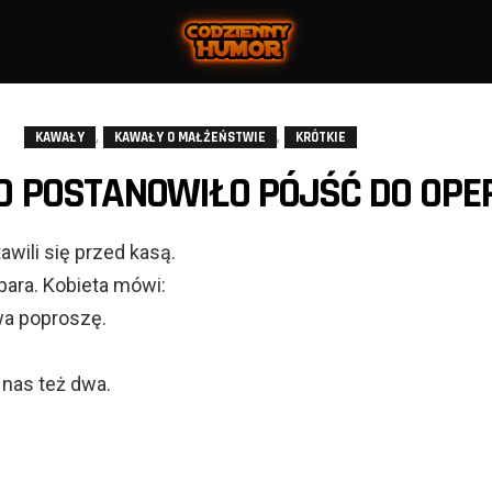
,
,
KAWAŁY
KAWAŁY O MAŁŻEŃSTWIE
KRÓTKIE
 POSTANOWIŁO PÓJŚĆ DO OPER
awili się przed kasą.
 para. Kobieta mówi:
Dwa poproszę.
:
 nas też dwa.