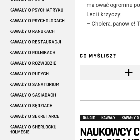
malować ogromne pos
KAWAŁY O PSYCHIATRYKU
Leci i krzyczy:
KAWAŁY O PSYCHOLOGACH
– Cholera, panowie! T
KAWAŁY O RANDKACH
KAWAŁY O RESTAURACJI
KAWAŁY O ROLNIKACH
CO MYŚLISZ?
KAWAŁY O ROZWODZIE
KAWAŁY O RUDYCH
KAWAŁY O SANATORIUM
KAWAŁY O SĄSIADACH
KAWAŁY O SĘDZIACH
KAWAŁY O SEKRETARCE
DŁUGIE
KAWAŁY
KAWAŁY O
KAWAŁY O SHERLOCKU
NAUKOWCY C
HOLMESIE