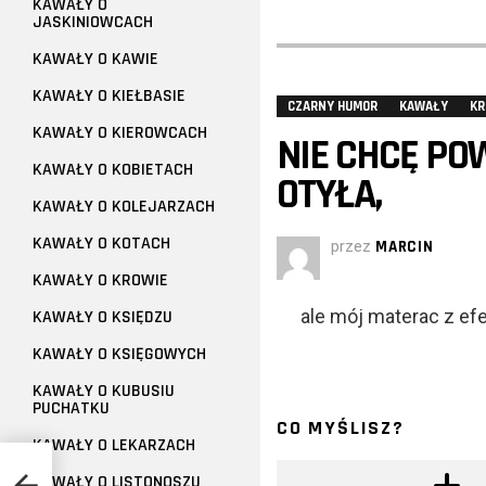
KAWAŁY O
JASKINIOWCACH
KAWAŁY O KAWIE
KAWAŁY O KIEŁBASIE
CZARNY HUMOR
KAWAŁY
KR
KAWAŁY O KIEROWCACH
NIE CHCĘ PO
KAWAŁY O KOBIETACH
OTYŁA,
KAWAŁY O KOLEJARZACH
KAWAŁY O KOTACH
przez
MARCIN
KAWAŁY O KROWIE
ale mój materac z ef
KAWAŁY O KSIĘDZU
KAWAŁY O KSIĘGOWYCH
KAWAŁY O KUBUSIU
PUCHATKU
CO MYŚLISZ?
KAWAŁY O LEKARZACH
KAWAŁY O LISTONOSZU