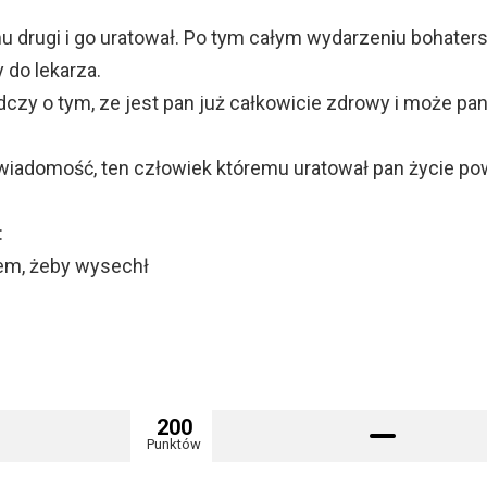
u drugi i go uratował. Po tym całym wydarzeniu bohaters
 do lekarza.
czy o tym, ze jest pan już całkowicie zdrowy i może pa
iadomość, ten człowiek któremu uratował pan życie pow
:
łem, żeby wysechł
200
Punktów