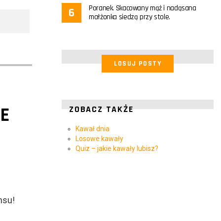
Poranek. Skacowany mąż i nadąsana
małżonka siedzą przy stole.
LOSUJ POSTY
IE
ZOBACZ TAKŻE
Kawał dnia
Losowe kawały
Quiz – jakie kawały lubisz?
nsu!