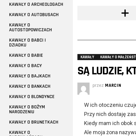
KAWAŁY O ARCHEOLOGACH
KAWAŁY O AUTOBUSACH
KAWAŁY O
AUTOSTOPOWICZACH
KAWAŁY O BABCI I
DZIADKU
KAWAŁY O BABIE
KAWAŁY
KAWAŁY O MAŁŻEŃST
KAWAŁY O BACY
SĄ LUDZIE, K
KAWAŁY O BAJKACH
przez
MARCIN
KAWAŁY O BANKACH
KAWAŁY O BLONDYNCE
W ich otoczeniu czuj
KAWAŁY O BOŻYM
NARODZENIU
Przy nich dostaję zas
KAWAŁY O BRUNETKACH
Kiedy mam ich obok si
Ale moja żona nazywa
KAWAŁY O