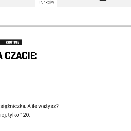
Punktów
KRÓTKIE
 CZACIE:
księżniczka. A ile ważysz?
j, tylko 120.