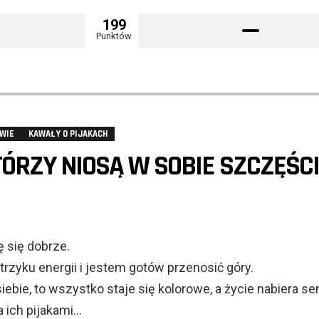
199
Punktów
WIE
KAWAŁY O PIJAKACH
TÓRZY NIOSĄ W SOBIE SZCZĘŚC
ę się dobrze.
trzyku energii i jestem gotów przenosić góry.
ebie, to wszystko staje się kolorowe, a życie nabiera se
 ich pijakami…