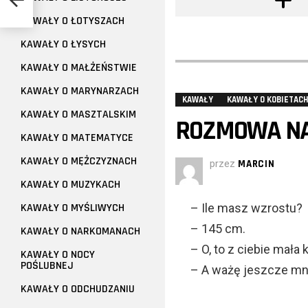
KAWAŁY O ŁOTYSZACH
KAWAŁY O ŁYSYCH
KAWAŁY O MAŁŻEŃSTWIE
KAWAŁY O MARYNARZACH
KAWAŁY
KAWAŁY O KOBIETACH
KAWAŁY O MASZTALSKIM
ROZMOWA NA
KAWAŁY O MATEMATYCE
KAWAŁY O MĘŻCZYZNACH
przez
MARCIN
KAWAŁY O MUZYKACH
KAWAŁY O MYŚLIWYCH
– Ile masz wzrostu?
– 145 cm.
KAWAŁY O NARKOMANACH
– O, to z ciebie mała 
KAWAŁY O NOCY
POŚLUBNEJ
– A ważę jeszcze mnie
KAWAŁY O ODCHUDZANIU