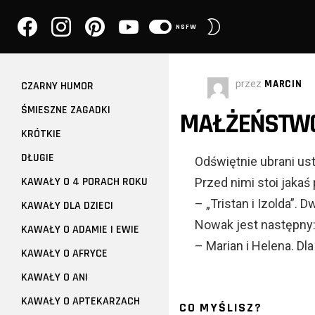
facebook
instagram
pinterest
youtube
PRZEŁĄCZ
NSFW
SKÓRKĘ
przez
MARCIN
CZARNY HUMOR
ŚMIESZNE ZAGADKI
MAŁŻEŃSTWO
KRÓTKIE
DŁUGIE
Odświętnie ubrani ust
KAWAŁY O 4 PORACH ROKU
Przed nimi stoi jakaś
– „Tristan i Izolda”. 
KAWAŁY DLA DZIECI
Nowak jest następny
KAWAŁY O ADAMIE I EWIE
– Marian i Helena. Dla
KAWAŁY O AFRYCE
KAWAŁY O ANI
KAWAŁY O APTEKARZACH
CO MYŚLISZ?