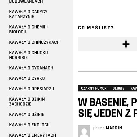
BUDOWLAŃCACH
KAWAŁY O CARYCY
KATARZYNIE
KAWAŁY O CHEMII I
CO MYŚLISZ?
BIOLOGII
KAWAŁY O CHIŃCZYKACH
KAWAŁY O CHUCKU
NORRISIE
KAWAŁY O CYGANACH
KAWAŁY O CYRKU
KAWAŁY O DRESIARZU
CZARNY HUMOR
DŁUGIE
KA
W BASENIE, 
KAWAŁY O DZIKIM
ZACHODZIE
SIĘ JEDEN Z
KAWAŁY O DŻINIE
KAWAŁY O EKOLOGII
przez
MARCIN
KAWAŁY O EMERYTACH