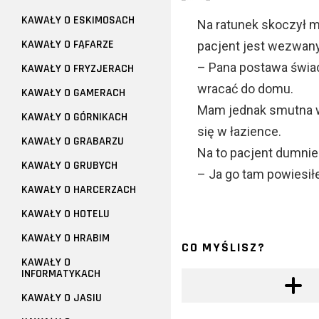
KAWAŁY O ESKIMOSACH
Na ratunek skoczył m
KAWAŁY O FĄFARZE
pacjent jest wezwany
– Pana postawa świad
KAWAŁY O FRYZJERACH
wracać do domu.
KAWAŁY O GAMERACH
Mam jednak smutna w
KAWAŁY O GÓRNIKACH
się w łazience.
KAWAŁY O GRABARZU
Na to pacjent dumnie
KAWAŁY O GRUBYCH
– Ja go tam powiesi
KAWAŁY O HARCERZACH
KAWAŁY O HOTELU
KAWAŁY O HRABIM
CO MYŚLISZ?
KAWAŁY O
INFORMATYKACH
KAWAŁY O JASIU