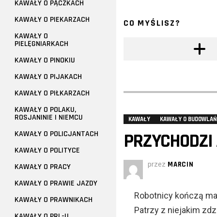
KAWAŁY O PĄCZKACH
KAWAŁY O PIEKARZACH
CO MYŚLISZ?
KAWAŁY O
PIELĘGNIARKACH
KAWAŁY O PINOKIU
KAWAŁY O PIJAKACH
KAWAŁY O PIŁKARZACH
KAWAŁY O POLAKU,
ROSJANINIE I NIEMCU
KAWAŁY
KAWAŁY O BUDOWLA
KAWAŁY O POLICJANTACH
PRZYCHODZI 
KAWAŁY O POLITYCE
przez
MARCIN
KAWAŁY O PRACY
KAWAŁY O PRAWIE JAZDY
Robotnicy kończą ma
KAWAŁY O PRAWNIKACH
Patrzy z niejakim zd
KAWAŁY O PRL-U