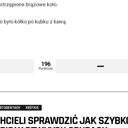
trzępione brązowe koło.
o było kółko po kubku z kawą.
196
Punktów
 STUDENTACH
KRÓTKIE
HCIELI SPRAWDZIĆ JAK SZYBK