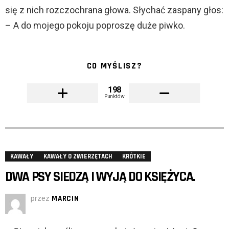
się z nich rozczochrana głowa. Słychać zaspany głos:
– A do mojego pokoju poproszę duże piwko.
CO MYŚLISZ?
198
Punktów
KAWAŁY
KAWAŁY O ZWIERZĘTACH
KRÓTKIE
DWA PSY SIEDZĄ I WYJĄ DO KSIĘŻYCA.
przez
MARCIN