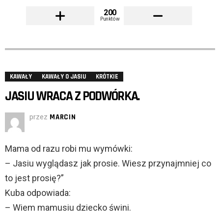
200
Punktów
KAWAŁY
KAWAŁY O JASIU
KRÓTKIE
JASIU WRACA Z PODWÓRKA.
przez
MARCIN
Mama od razu robi mu wymówki:
– Jasiu wyglądasz jak prosie. Wiesz przynajmniej co
to jest prosię?”
Kuba odpowiada:
– Wiem mamusiu dziecko świni.