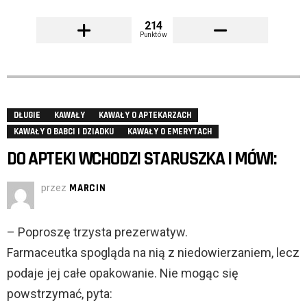
214
Punktów
DŁUGIE
KAWAŁY
KAWAŁY O APTEKARZACH
KAWAŁY O BABCI I DZIADKU
KAWAŁY O EMERYTACH
DO APTEKI WCHODZI STARUSZKA I MÓWI:
przez
MARCIN
– Poproszę trzysta prezerwatyw.
Farmaceutka spogląda na nią z niedowierzaniem, lecz
podaje jej całe opakowanie. Nie mogąc się
powstrzymać, pyta: