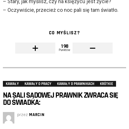
– Stary, jak myślisz, czy na księżycu jest życie?
– Oczywiście, przecież co noc pali się tam światło.
CO MYŚLISZ?
198
Punktów
KAWAŁY
KAWAŁY O PRACY
KAWAŁY O PRAWNIKACH
KRÓTKIE
NA SALI SĄDOWEJ PRAWNIK ZWRACA SIĘ
DO ŚWIADKA:
przez
MARCIN