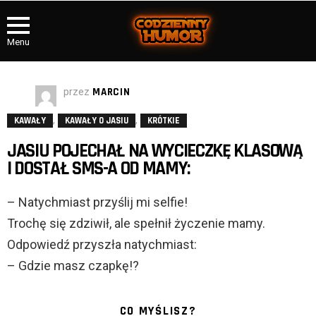
Menu
przez
MARCIN
,
,
KAWAŁY
KAWAŁY O JASIU
KRÓTKIE
JASIU POJECHAŁ NA WYCIECZKĘ KLASOWĄ
I DOSTAŁ SMS-A OD MAMY:
– Natychmiast przyślij mi selfie!
Trochę się zdziwił, ale spełnił życzenie mamy.
Odpowiedź przyszła natychmiast:
– Gdzie masz czapkę!?
CO MYŚLISZ?