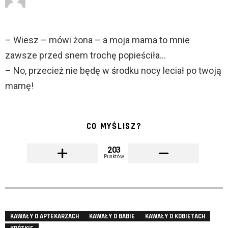
– Wiesz – mówi żona – a moja mama to mnie
zawsze przed snem trochę popieściła…
– No, przecież nie będę w środku nocy leciał po twoją
mamę!
CO MYŚLISZ?
203
Punktów
KAWAŁY O APTEKARZACH
KAWAŁY O BABIE
KAWAŁY O KOBIETACH