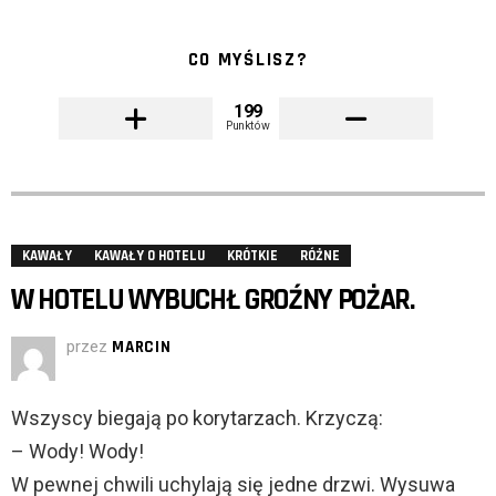
CO MYŚLISZ?
199
Punktów
KAWAŁY
KAWAŁY O HOTELU
KRÓTKIE
RÓŻNE
W HOTELU WYBUCHŁ GROŹNY POŻAR.
przez
MARCIN
Wszyscy biegają po korytarzach. Krzyczą:
– Wody! Wody!
W pewnej chwili uchylają się jedne drzwi. Wysuwa