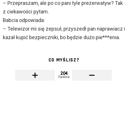
– Przepraszam, ale po co pani tyle prezerwatyw? Tak
z ciekawości pytam.
Babcia odpowiada:
– Telewizor mi się zepsuł, przyszedł pan naprawiacz i
kazał kupić bezpieczniki, bo będzie dużo pie***enia.
CO MYŚLISZ?
204
Punktów
CZARNY HUMOR
KAWAŁY
KRÓTKIE
JAK NAZYWAJĄ SIĘ OSOBY JADĄCE 250