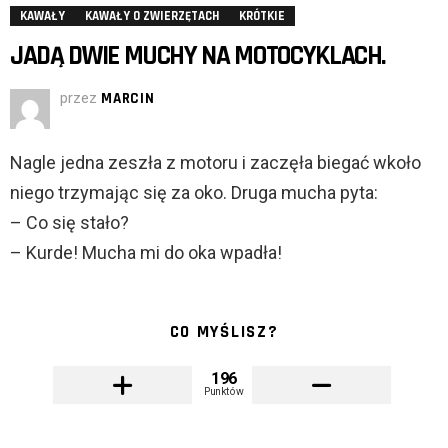
KAWAŁY
KAWAŁY O ZWIERZĘTACH
KRÓTKIE
JADĄ DWIE MUCHY NA MOTOCYKLACH.
przez
MARCIN
Nagle jedna zeszła z motoru i zaczęła biegać wkoło
niego trzymając się za oko. Druga mucha pyta:
– Co się stało?
– Kurde! Mucha mi do oka wpadła!
CO MYŚLISZ?
196
Punktów