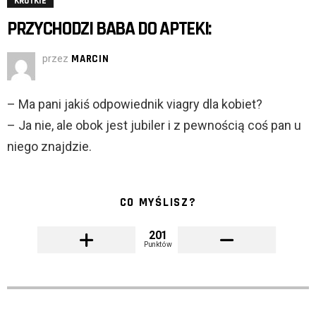
KRÓTKIE
PRZYCHODZI BABA DO APTEKI:
przez
MARCIN
– Ma pani jakiś odpowiednik viagry dla kobiet?
– Ja nie, ale obok jest jubiler i z pewnością coś pan u
niego znajdzie.
CO MYŚLISZ?
201
Punktów