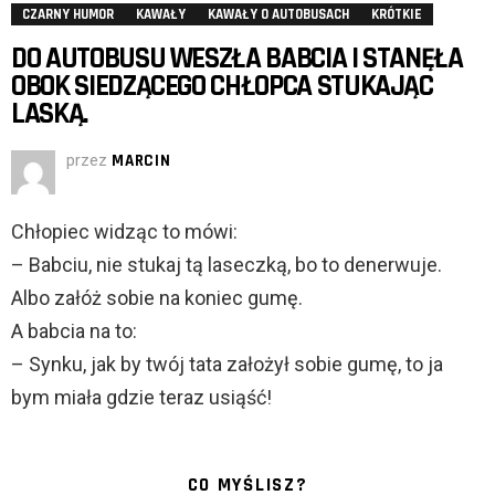
CZARNY HUMOR
KAWAŁY
KAWAŁY O AUTOBUSACH
KRÓTKIE
DO AUTOBUSU WESZŁA BABCIA I STANĘŁA
OBOK SIEDZĄCEGO CHŁOPCA STUKAJĄC
LASKĄ.
przez
MARCIN
Chłopiec widząc to mówi:
– Babciu, nie stukaj tą laseczką, bo to denerwuje.
Albo załóż sobie na koniec gumę.
A babcia na to:
– Synku, jak by twój tata założył sobie gumę, to ja
bym miała gdzie teraz usiąść!
CO MYŚLISZ?