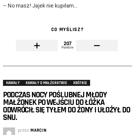
– No masz! Jajek nie kupiłam…
CO MYŚLISZ?
207
Punktów
KAWAŁY
KAWAŁY O MAŁŻEŃSTWIE
KRÓTKIE
PODCZAS NOCY POŚLUBNEJ MŁODY
MAŁŻONEK PO WEJŚCIU DO ŁÓŻKA
ODWRÓCIŁ SIĘ TYŁEM DO ŻONY I UŁOŻYŁ DO
SNU.
przez
MARCIN