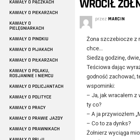
WRÓCIŁ ŻOŁN
KAWAŁY O PĄCZKACH
KAWAŁY O PIEKARZACH
przez
MARCIN
KAWAŁY O
PIELĘGNIARKACH
KAWAŁY O PINOKIU
Żona szczebiocze z r
chce…
KAWAŁY O PIJAKACH
Siedzą godzinę, dwie,
KAWAŁY O PIŁKARZACH
Teściowa dając wyraźn
KAWAŁY O POLAKU,
ROSJANINIE I NIEMCU
godność zachować, te
wspominki:
KAWAŁY O POLICJANTACH
– Ja, jak wracałem z 
KAWAŁY O POLITYCE
ty co?
KAWAŁY O PRACY
– A ja przywiozłem „
KAWAŁY O PRAWIE JAZDY
– Co to za dynks?
KAWAŁY O PRAWNIKACH
Żołnierz wyciąga mio
KAWAŁY O PRL-U