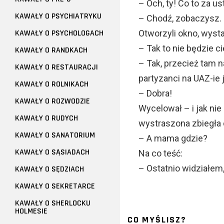
– Och, ty! Co to za us
KAWAŁY O PSYCHIATRYKU
– Chodź, zobaczysz.
KAWAŁY O PSYCHOLOGACH
Otworzyli okno, wysta
– Tak to nie będzie ci
KAWAŁY O RANDKACH
– Tak, przecież tam 
KAWAŁY O RESTAURACJI
partyzanci na UAZ-ie 
KAWAŁY O ROLNIKACH
– Dobra!
KAWAŁY O ROZWODZIE
Wycelował – i jak ni
KAWAŁY O RUDYCH
wystraszona zbiegła d
KAWAŁY O SANATORIUM
– A mama gdzie?
KAWAŁY O SĄSIADACH
Na co teść:
– Ostatnio widziałem
KAWAŁY O SĘDZIACH
KAWAŁY O SEKRETARCE
KAWAŁY O SHERLOCKU
HOLMESIE
CO MYŚLISZ?