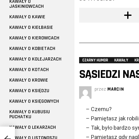
KAWAŁY O
JASKINIOWCACH
KAWAŁY O KAWIE
KAWAŁY O KIEŁBASIE
KAWAŁY O KIEROWCACH
KAWAŁY O KOBIETACH
KAWAŁY O KOLEJARZACH
CZARNY HUMOR
KAWAŁY
KR
KAWAŁY O KOTACH
SĄSIEDZI NA
KAWAŁY O KROWIE
przez
MARCIN
KAWAŁY O KSIĘDZU
KAWAŁY O KSIĘGOWYCH
– Czemu?
KAWAŁY O KUBUSIU
PUCHATKU
– Pamiętasz jak robi
KAWAŁY O LEKARZACH
– Tak, było bardzo s
– Pamiętasz gdy nagl
KAWAŁY O LISTONOSZU