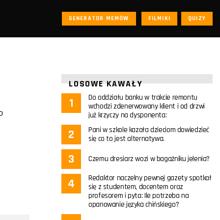
GENERATOR MEMÓW
FILMIKI
QUIZY
LOSOWE KAWAŁY
Do oddziału banku w trakcie remontu
wchodzi zdenerwowany klient i od drzwi
o
już krzyczy na dysponenta:
Pani w szkole kazała dzieciom dowiedzieć
się co to jest alternatywa.
Czemu dresiarz wozi w bagażniku jelenia?
Redaktor naczelny pewnej gazety spotkał
się z studentem, docentem oraz
profesorem i pyta: Ile potrzeba na
opanowanie języka chińskiego?