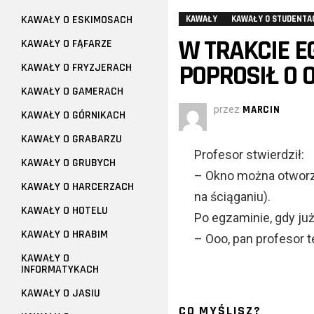
KAWAŁY O ESKIMOSACH
KAWAŁY
KAWAŁY O STUDENTA
W TRAKCIE E
KAWAŁY O FĄFARZE
POPROSIŁ O 
KAWAŁY O FRYZJERACH
KAWAŁY O GAMERACH
przez
MARCIN
KAWAŁY O GÓRNIKACH
KAWAŁY O GRABARZU
Profesor stwierdził:
KAWAŁY O GRUBYCH
– Okno można otworzyć
KAWAŁY O HARCERZACH
na ściąganiu).
KAWAŁY O HOTELU
Po egzaminie, gdy ju
KAWAŁY O HRABIM
– Ooo, pan profesor 
KAWAŁY O
INFORMATYKACH
KAWAŁY O JASIU
CO MYŚLISZ?