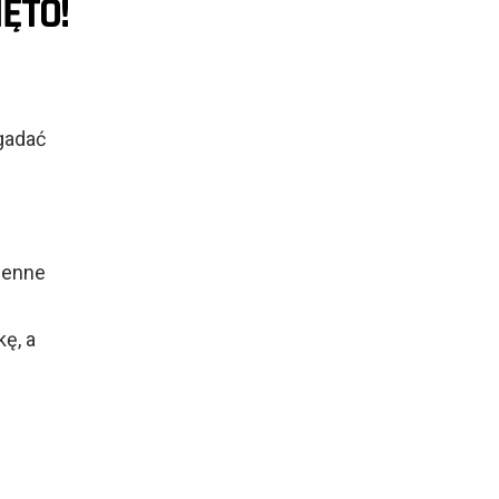
ĘTO!
ogadać
ojenne
ę, a