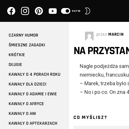
facebook
instagram
pinterest
youtube
PRZEŁĄCZ
NSFW
SKÓRKĘ
przez
MARCIN
CZARNY HUMOR
ŚMIESZNE ZAGADKI
NA PRZYSTAN
KRÓTKIE
DŁUGIE
Nagle podjeżdża samo
KAWAŁY O 4 PORACH ROKU
niemiecku, francusku
– Marek, trzeba było 
KAWAŁY DLA DZIECI
– No i po co. On zna 4
KAWAŁY O ADAMIE I EWIE
KAWAŁY O AFRYCE
KAWAŁY O ANI
CO MYŚLISZ?
KAWAŁY O APTEKARZACH