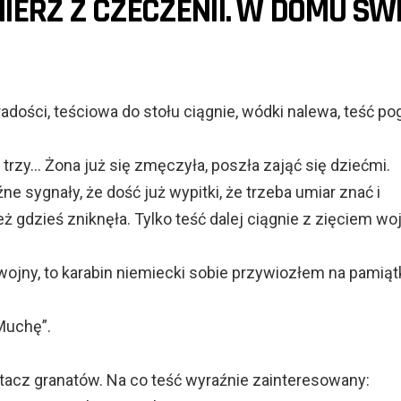
IERZ Z CZECZENII. W DOMU ŚWI
adości, teściowa do stołu ciągnie, wódki nalewa, teść p
 trzy… Żona już się zmęczyła, poszła zająć się dziećmi.
e sygnały, że dość już wypitki, że trzeba umiar znać i
ż gdzieś zniknęła. Tylko teść dalej ciągnie z zięciem w
wojny, to karabin niemiecki sobie przywiozłem na pamiątk
Muchę”.
tacz granatów. Na co teść wyraźnie zainteresowany: