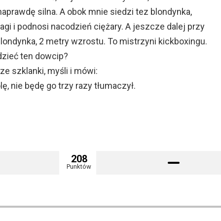
 naprawdę silna. A obok mnie siedzi tez blondynka,
agi i podnosi nacodzień ciężary. A jeszcze dalej przy
blondynka, 2 metry wzrostu. To mistrzyni kickboxingu.
dzieć ten dowcip?
ze szklanki, myśli i mówi:
lę, nie będę go trzy razy tłumaczył.
208
Punktów