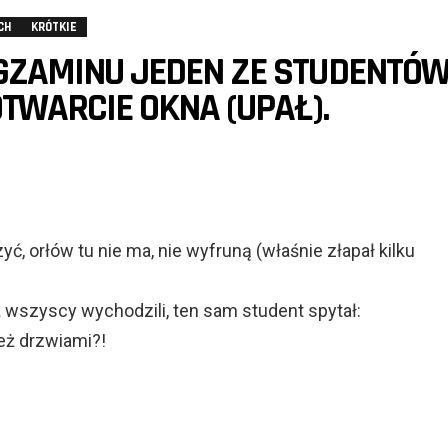
CH
KRÓTKIE
GZAMINU JEDEN ZE STUDENTÓ
OTWARCIE OKNA (UPAŁ).
, orłów tu nie ma, nie wyfruną (właśnie złapał kilku
ż wszyscy wychodzili, ten sam student spytał:
też drzwiami?!