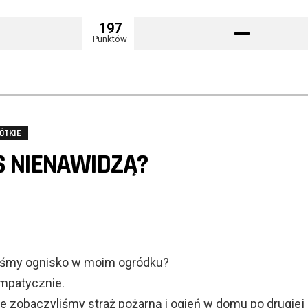
197
Punktów
ÓTKIE
S NIENAWIDZĄ?
liśmy ognisko w moim ogródku?
ympatycznie.
e zobaczyliśmy straż pożarną i ogień w domu po drugiej