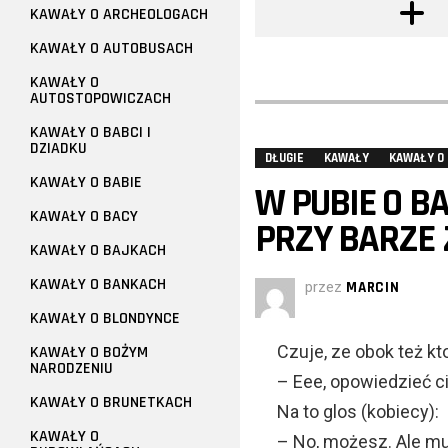
KAWAŁY O ARCHEOLOGACH
KAWAŁY O AUTOBUSACH
KAWAŁY O
AUTOSTOPOWICZACH
KAWAŁY O BABCI I
DZIADKU
DŁUGIE
KAWAŁY
KAWAŁY O
KAWAŁY O BABIE
W PUBIE O B
KAWAŁY O BACY
PRZY BARZE 
KAWAŁY O BAJKACH
KAWAŁY O BANKACH
przez
MARCIN
KAWAŁY O BLONDYNCE
Czuje, ze obok też kt
KAWAŁY O BOŻYM
NARODZENIU
– Eee, opowiedzieć c
KAWAŁY O BRUNETKACH
Na to glos (kobiecy):
KAWAŁY O
– No, możesz. Ale mu