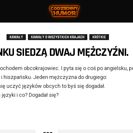
,
,
KAWAŁY
KAWAŁY O WSZYSTKICH KRAJACH
KRÓTKIE
KU SIEDZĄ DWAJ MĘŻCZYŹNI.
chodem obcokrajowiec. I pyta się o coś po angielsku, p
 i hiszpańsku. Jeden mężczyzna do drugiego:
się uczyć języków obcych to byś się dogadał.
 języki i co? Dogadał się?