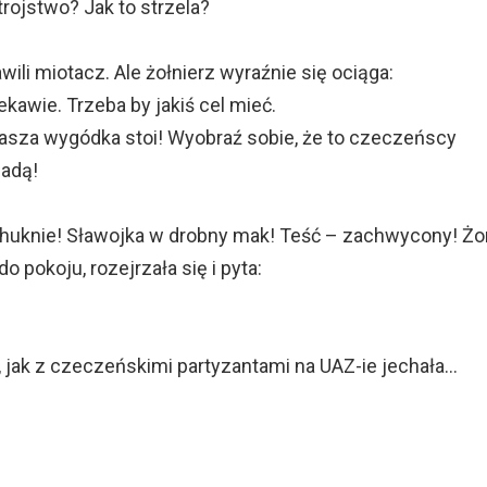
trojstwo? Jak to strzela?
wili miotacz. Ale żołnierz wyraźnie się ociąga:
ekawie. Trzeba by jakiś cel mieć.
nasza wygódka stoi! Wyobraź sobie, że to czeczeńscy
jadą!
e huknie! Sławojka w drobny mak! Teść – zachwycony! Ż
o pokoju, rozejrzała się i pyta:
, jak z czeczeńskimi partyzantami na UAZ-ie jechała…