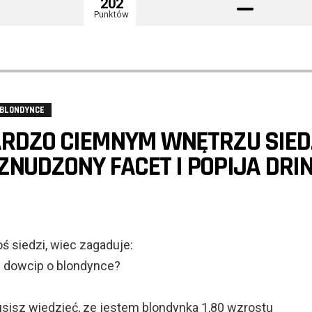
202
Punktów
 BLONDYNCE
ARDZO CIEMNYM WNĘTRZU SIED
ZNUDZONY FACET I POPIJA DRIN
oś siedzi, wiec zagaduje:
i dowcip o blondynce?
sisz wiedzieć, ze jestem blondynka 1,80 wzrostu