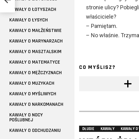
stronie ulicy? Pobieg
KAWAŁY O ŁOTYSZACH
właściciele?
KAWAŁY O ŁYSYCH
– Pamiętam.
KAWAŁY O MAŁŻEŃSTWIE
– No właśnie. Trzyma
KAWAŁY O MARYNARZACH
KAWAŁY O MASZTALSKIM
KAWAŁY O MATEMATYCE
CO MYŚLISZ?
KAWAŁY O MĘŻCZYZNACH
KAWAŁY O MUZYKACH
KAWAŁY O MYŚLIWYCH
KAWAŁY O NARKOMANACH
KAWAŁY O NOCY
POŚLUBNEJ
DŁUGIE
KAWAŁY
KAWAŁY O
KAWAŁY O ODCHUDZANIU