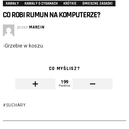
KAWAŁY
KAWAŁY O CYGANACH
KRÓTKIE
ŚMIESZNE ZAGADKI
CO ROBI RUMUN NA KOMPUTERZE?
przez
MARCIN
-Grzebie w koszu.
CO MYŚLISZ?
199
Punktów
SUCHARY