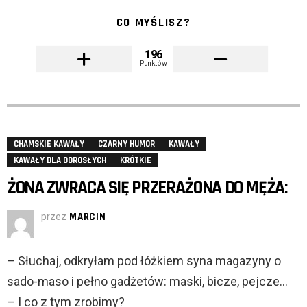
CO MYŚLISZ?
196
Punktów
CHAMSKIE KAWAŁY
CZARNY HUMOR
KAWAŁY
KAWAŁY DLA DOROSŁYCH
KRÓTKIE
ŻONA ZWRACA SIĘ PRZERAŻONA DO MĘŻA:
przez
MARCIN
– Słuchaj, odkryłam pod łóżkiem syna magazyny o
sado-maso i pełno gadżetów: maski, bicze, pejcze…
– I co z tym zrobimy?