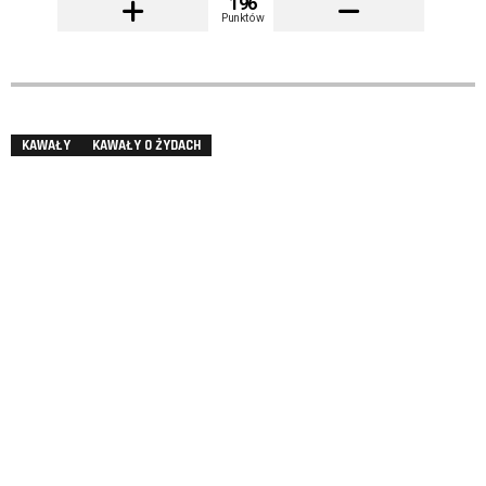
196
Punktów
KAWAŁY
KAWAŁY O ŻYDACH
REBE, ILE TO JEST DWA RAZY CZTERY?
przez
MARCIN
– Mosze, a to zależy: kupujesz czy sprzedajesz?
CO MYŚLISZ?
196
Punktów