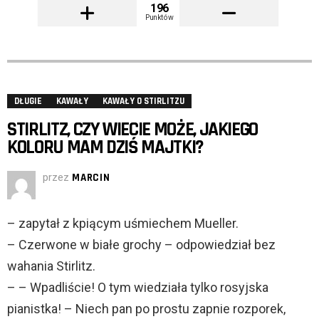
196
Punktów
DŁUGIE
KAWAŁY
KAWAŁY O STIRLITZU
STIRLITZ, CZY WIECIE MOŻE, JAKIEGO
KOLORU MAM DZIŚ MAJTKI?
przez
MARCIN
– zapytał z kpiącym uśmiechem Mueller.
– Czerwone w białe grochy – odpowiedział bez
wahania Stirlitz.
– – Wpadliście! O tym wiedziała tylko rosyjska
pianistka! – Niech pan po prostu zapnie rozporek,