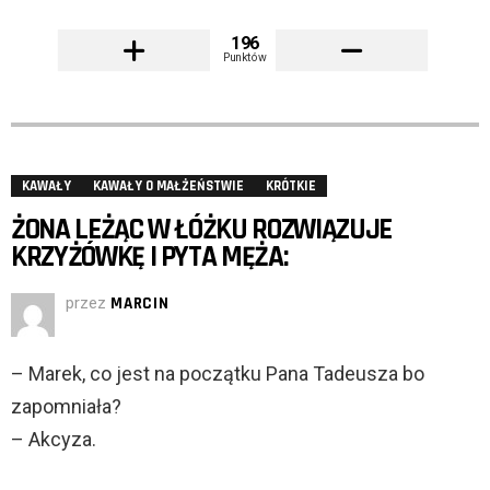
196
Punktów
KAWAŁY
KAWAŁY O MAŁŻEŃSTWIE
KRÓTKIE
ŻONA LEŻĄC W ŁÓŻKU ROZWIĄZUJE
KRZYŻÓWKĘ I PYTA MĘŻA:
przez
MARCIN
– Marek, co jest na początku Pana Tadeusza bo
zapomniała?
– Akcyza.