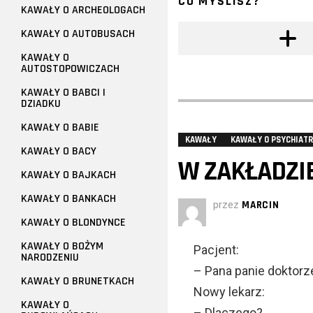
CO MYŚLISZ?
KAWAŁY O ARCHEOLOGACH
KAWAŁY O AUTOBUSACH
KAWAŁY O
AUTOSTOPOWICZACH
KAWAŁY O BABCI I
DZIADKU
KAWAŁY O BABIE
KAWAŁY
KAWAŁY O PSYCHIAT
KAWAŁY O BACY
W ZAKŁADZI
KAWAŁY O BAJKACH
KAWAŁY O BANKACH
przez
MARCIN
KAWAŁY O BLONDYNCE
KAWAŁY O BOŻYM
Pacjent:
NARODZENIU
– Pana panie doktorze
KAWAŁY O BRUNETKACH
Nowy lekarz:
KAWAŁY O
– Dlaczego?