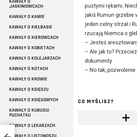
KAWAŁY O
pustymi rękami. Niech
JASKINIOWCACH
jakiś Rumun grzebie 
KAWAŁY O KAWIE
jeden celny strzał i 
KAWAŁY O KIEŁBASIE
rzucają Niemca o gle
KAWAŁY O KIEROWCACH
– Jesteś aresztowan
KAWAŁY O KOBIETACH
– Ale jak to? Przeci
KAWAŁY O KOLEJARZACH
dokumenty
KAWAŁY O KOTACH
– No tak, pozwolenie n
KAWAŁY O KROWIE
KAWAŁY O KSIĘDZU
KAWAŁY O KSIĘGOWYCH
CO MYŚLISZ?
KAWAŁY O KUBUSIU
PUCHATKU
KAWAŁY O LEKARZACH
KAWAŁY O LISTONOSZU