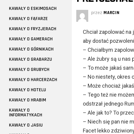
KAWAŁY O ESKIMOSACH
przez
MARCIN
KAWAŁY O FĄFARZE
KAWAŁY O FRYZJERACH
Chciał zapolować na j
KAWAŁY O GAMERACH
aby dostać pozwoleni
KAWAŁY O GÓRNIKACH
– Chciałbym zapolowa
– Ale żubry są u nas 
KAWAŁY O GRABARZU
– To może jakaś sarna
KAWAŁY O GRUBYCH
– No niestety, okres 
KAWAŁY O HARCERZACH
– Może chociaż jakaś
KAWAŁY O HOTELU
– Tego też nie może
KAWAŁY O HRABIM
odstrzał jednego Ru
KAWAŁY O
– Ale jak to? To prze
INFORMATYKACH
– Niech się pan nie m
KAWAŁY O JASIU
Facet lekko zdziwiony,