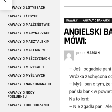
KAWAŁY O ŁOTYSZACH
KAWAŁY O ŁYSYCH
KAWAŁY
KAWAŁY O BANKACH
KAWAŁY O MAŁŻEŃSTWIE
ANGIELSKI B
KAWAŁY O MARYNARZACH
MÓWI:
KAWAŁY O MASZTALSKIM
KAWAŁY O MATEMATYCE
przez
MARCIN
KAWAŁY O MĘŻCZYZNACH
KAWAŁY O MUZYKACH
– Jeśli odgadnie pani
KAWAŁY O MYŚLIWYCH
Wróżka zachęcona obi
– Myśli pan o tym, że
KAWAŁY O NARKOMANACH
pański bank w powietr
KAWAŁY O NOCY
POŚLUBNEJ
Na to lord:
KAWAŁY O ODCHUDZANIU
– Nie zgadła pani. Al