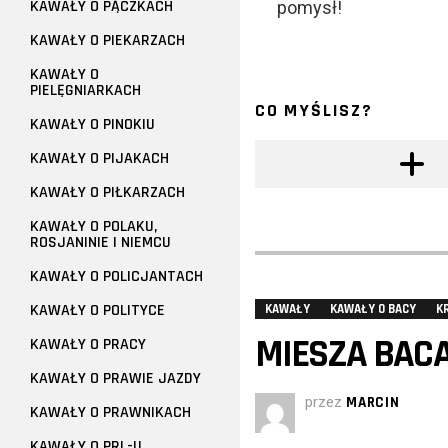
KAWAŁY O PĄCZKACH
pomysł!
KAWAŁY O PIEKARZACH
KAWAŁY O
PIELĘGNIARKACH
CO MYŚLISZ?
KAWAŁY O PINOKIU
KAWAŁY O PIJAKACH
KAWAŁY O PIŁKARZACH
KAWAŁY O POLAKU,
ROSJANINIE I NIEMCU
KAWAŁY O POLICJANTACH
KAWAŁY O POLITYCE
KAWAŁY
KAWAŁY O BACY
K
MIESZA BACA
KAWAŁY O PRACY
KAWAŁY O PRAWIE JAZDY
przez
MARCIN
KAWAŁY O PRAWNIKACH
KAWAŁY O PRL-U