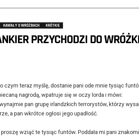
KAWAŁY O WRÓŻBACH
KRÓTKIE
ANKIER PRZYCHODZI DO WRÓŻKI
 o czym teraz myślę, dostanie pani ode mnie tysiąc funtó
ecaną nagrodą, wpatruje się w oczy lorda i mówi:
 wynajmie pan grupę irlandzkich terrorystów, którzy wys
ze, a pan wkrótce ogłosi jego upadłość.
e proszę wziąć te tysiąc funtów. Poddała mi pani znakomi