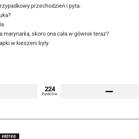
rzypadkowy przechodzień i pyta:
uka?
a.
ta marynarka, skoro ona cała w gównie teraz?
apki w kieszeni były.
224
Punktów
KRÓTKIE