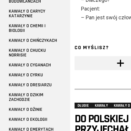
BUDOWLAŃCACH
Pacjent:
KAWAŁY O CARYCY
KATARZYNIE
– Pan jest swój czło
KAWAŁY O CHEMII I
BIOLOGII
KAWAŁY O CHIŃCZYKACH
CO MYŚLISZ?
KAWAŁY O CHUCKU
NORRISIE
KAWAŁY O CYGANACH
KAWAŁY O CYRKU
KAWAŁY O DRESIARZU
KAWAŁY O DZIKIM
ZACHODZIE
DŁUGIE
KAWAŁY
KAWAŁY O 
KAWAŁY O DŻINIE
DO POLSKIEJ
KAWAŁY O EKOLOGII
PRZYJECHAŁ 
KAWAŁY O EMERYTACH