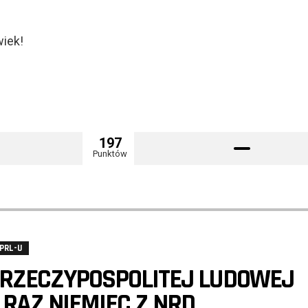
wiek!
197
Punktów
PRL-U
 RZECZYPOSPOLITEJ LUDOWEJ
RAZ NIEMIEC Z NRD.