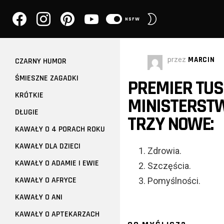
facebook
instagram
pinterest
youtube
PRZEŁĄCZ
NSFW
SKÓRKĘ
przez
MARCIN
CZARNY HUMOR
ŚMIESZNE ZAGADKI
PREMIER TU
KRÓTKIE
MINISTERSTW
DŁUGIE
TRZY NOWE:
KAWAŁY O 4 PORACH ROKU
KAWAŁY DLA DZIECI
1. Zdrowia.
KAWAŁY O ADAMIE I EWIE
2. Szczęścia.
KAWAŁY O AFRYCE
3. Pomyślności.
KAWAŁY O ANI
KAWAŁY O APTEKARZACH