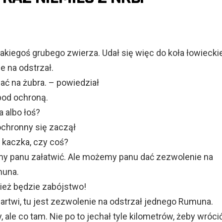
akiegoś grubego zwierza. Udał się więc do koła łowiecki
e na odstrzał.
ć na żubra. – powiedział
pod ochroną.
 albo łoś?
ochronny się zaczął
 kaczka, czy coś?
my panu załatwić. Ale możemy panu dać zezwolenie na
muna.
cież będzie zabójstwo!
artwi, tu jest zezwolenie na odstrzał jednego Rumuna.
 ale co tam. Nie po to jechał tyle kilometrów, żeby wróci