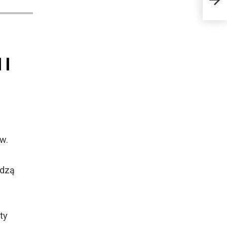
 I
w.
adzą
ty