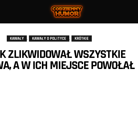
,
,
KAWAŁY
KAWAŁY O POLITYCE
KRÓTKIE
SK ZLIKWIDOWAŁ WSZYSTKIE
A, A W ICH MIEJSCE POWOŁAŁ