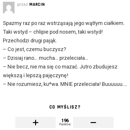
przez
MARCIN
Spazmy raz po raz wstrząsają jego wątłym ciałkiem.
Taki wstyd – chlipie pod nosem, taki wstyd!
Przechodzi drugi pająk.
– Co jest, czemu buczysz?
– Dzisiaj rano… mucha… przeleciała…
– Nie becz, nie ma się co mazać. Jutro zbudujesz
większą i lepszą pajęczynę!
– Nie rozumiesz, ku*wa. MNIE przeleciała! Buuuuuu….
CO MYŚLISZ?
196
Punktów