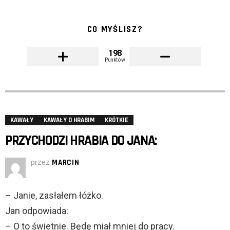
CO MYŚLISZ?
198
Punktów
KAWAŁY
KAWAŁY O HRABIM
KRÓTKIE
PRZYCHODZI HRABIA DO JANA:
przez
MARCIN
– Janie, zasłałem łóżko.
Jan odpowiada:
– O to świetnie. Będę miał mniej do pracy.