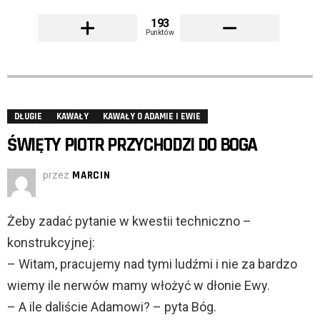
193
Punktów
DŁUGIE
KAWAŁY
KAWAŁY O ADAMIE I EWIE
ŚWIĘTY PIOTR PRZYCHODZI DO BOGA
przez
MARCIN
Żeby zadać pytanie w kwestii techniczno –
konstrukcyjnej:
– Witam, pracujemy nad tymi ludźmi i nie za bardzo
wiemy ile nerwów mamy włożyć w dłonie Ewy.
– A ile daliście Adamowi? – pyta Bóg.