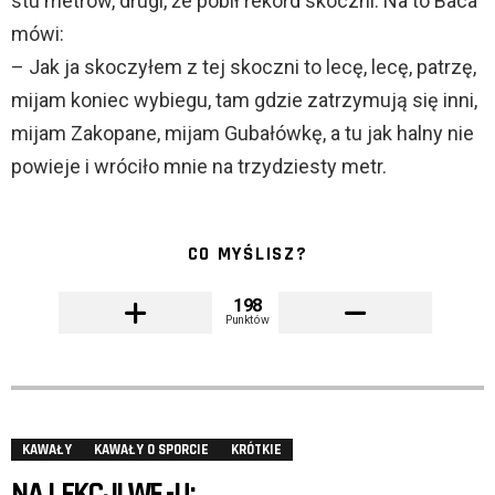
stu metrów, drugi, że pobił rekord skoczni. Na to Baca
mówi:
– Jak ja skoczyłem z tej skoczni to lecę, lecę, patrzę,
mijam koniec wybiegu, tam gdzie zatrzymują się inni,
mijam Zakopane, mijam Gubałówkę, a tu jak halny nie
powieje i wróciło mnie na trzydziesty metr.
CO MYŚLISZ?
198
Punktów
KAWAŁY
KAWAŁY O SPORCIE
KRÓTKIE
NA LEKCJI WF -U: