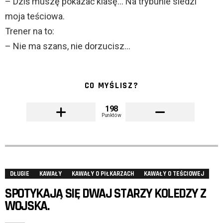
– Dziś muszę pokazać klasę… Na trybunie siedzi
moja teściowa.
Trener na to:
– Nie ma szans, nie dorzucisz…
CO MYŚLISZ?
198
Punktów
DŁUGIE
KAWAŁY
KAWAŁY O PIŁKARZACH
KAWAŁY O TEŚCIOWEJ
SPOTYKAJĄ SIĘ DWAJ STARZY KOLEDZY Z
WOJSKA.