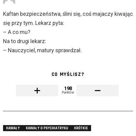
Kaftan bezpieczeństwa, ślini się, coś majaczy kiwając
się przy tym. Lekarz pyta:
– A co mu?
Na to drugi lekarz:
– Nauczyciel, matury sprawdzał.
CO MYŚLISZ?
198
Punktów
KAWAŁY
KAWAŁY O PSYCHIATRYKU
KRÓTKIE