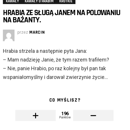
KAWAŁY
KAWAŁY O HRABIM
KRÓTKIE
HRABIA ZE SŁUGĄ JANEM NA POLOWANIU
NA BAŻANTY.
przez
MARCIN
Hrabia strzela a następnie pyta Jana:
– Mam nadzieję Janie, że tym razem trafiłem?
– Nie, panie Hrabio, po raz kolejny był pan tak
wspaniałomyślny i darował zwierzynie życie…
CO MYŚLISZ?
196
Punktów