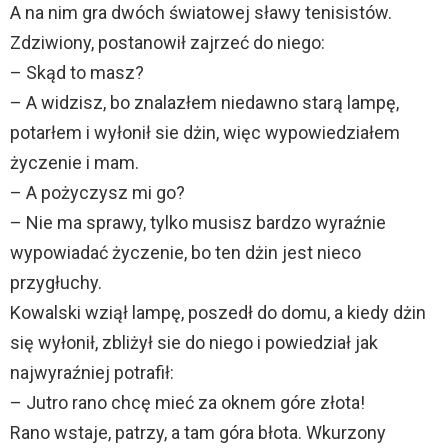
A na nim gra dwóch światowej sławy tenisistów.
Zdziwiony, postanowił zajrzeć do niego:
– Skąd to masz?
– A widzisz, bo znalazłem niedawno starą lampę,
potarłem i wyłonił sie dżin, więc wypowiedziałem
życzenie i mam.
– A pożyczysz mi go?
– Nie ma sprawy, tylko musisz bardzo wyraźnie
wypowiadać życzenie, bo ten dżin jest nieco
przygłuchy.
Kowalski wziął lampę, poszedł do domu, a kiedy dżin
się wyłonił, zbliżył sie do niego i powiedział jak
najwyraźniej potrafił:
– Jutro rano chcę mieć za oknem góre złota!
Rano wstaje, patrzy, a tam góra błota. Wkurzony