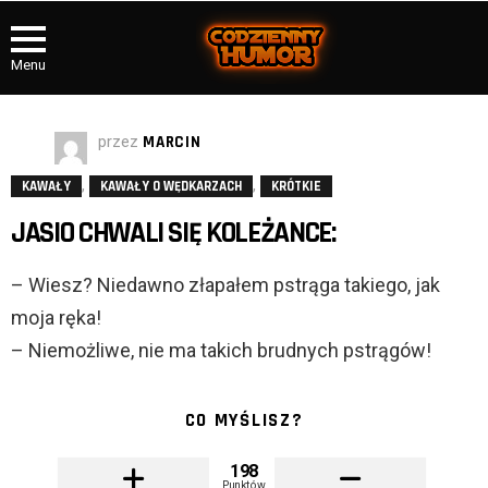
Menu
przez
MARCIN
,
,
KAWAŁY
KAWAŁY O WĘDKARZACH
KRÓTKIE
JASIO CHWALI SIĘ KOLEŻANCE:
– Wiesz? Niedawno złapałem pstrąga takiego, jak
moja ręka!
– Niemożliwe, nie ma takich brudnych pstrągów!
CO MYŚLISZ?
198
Punktów