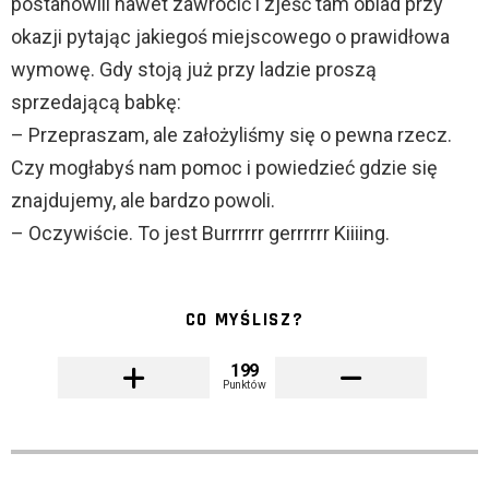
postanowili nawet zawrócić i zjeść tam obiad przy
okazji pytając jakiegoś miejscowego o prawidłowa
wymowę. Gdy stoją już przy ladzie proszą
sprzedającą babkę:
– Przepraszam, ale założyliśmy się o pewna rzecz.
Czy mogłabyś nam pomoc i powiedzieć gdzie się
znajdujemy, ale bardzo powoli.
– Oczywiście. To jest Burrrrrr gerrrrrr Kiiiing.
CO MYŚLISZ?
199
Punktów