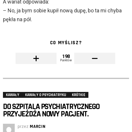
A wariat odpowiada:
– No, ja bym sobie kupił nową dupę, bo ta mi chyba
pękła na pół.
CO MYŚLISZ?
198
Punktów
KAWAŁY
KAWAŁY O PSYCHIATRYKU
KRÓTKIE
DO SZPITALA PSYCHIATRYCZNEGO
PRZYJEŻDŻA NOWY PACJENT.
przez
MARCIN