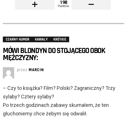
198
Punktów
CZARNY HUMOR
KAWAŁY
KRÓTKIE
MÓWI BLONDYN DO STOJĄCEGO OBOK
MĘŻCZYZNY:
przez
MARCIN
– Czy to książka? Film? Polski? Zagraniczny? Trzy
sylaby? Cztery sylaby?
Po trzech godzinach zabawy skumałem, że ten
głuchoniemy chce żebym się odwalił.