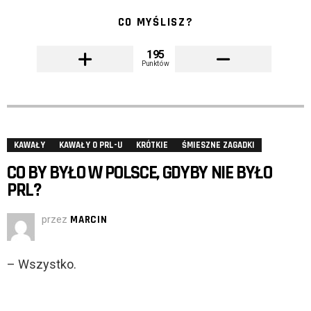
CO MYŚLISZ?
195
Punktów
KAWAŁY
KAWAŁY O PRL-U
KRÓTKIE
ŚMIESZNE ZAGADKI
CO BY BYŁO W POLSCE, GDYBY NIE BYŁO
PRL?
przez
MARCIN
– Wszystko.