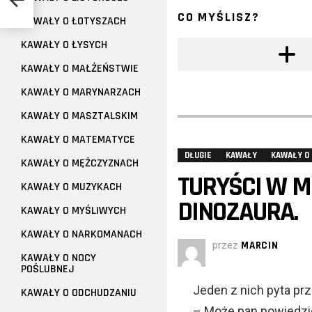
CO MYŚLISZ?
KAWAŁY O ŁOTYSZACH
KAWAŁY O ŁYSYCH
KAWAŁY O MAŁŻEŃSTWIE
KAWAŁY O MARYNARZACH
KAWAŁY O MASZTALSKIM
KAWAŁY O MATEMATYCE
DŁUGIE
KAWAŁY
KAWAŁY O
KAWAŁY O MĘŻCZYZNACH
TURYŚCI W M
KAWAŁY O MUZYKACH
DINOZAURA.
KAWAŁY O MYŚLIWYCH
KAWAŁY O NARKOMANACH
przez
MARCIN
KAWAŁY O NOCY
POŚLUBNEJ
Jeden z nich pyta pr
KAWAŁY O ODCHUDZANIU
– Może pan powiedzieć