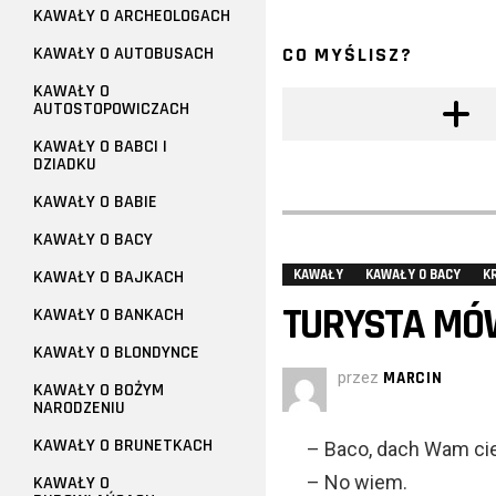
KAWAŁY O ARCHEOLOGACH
KAWAŁY O AUTOBUSACH
CO MYŚLISZ?
KAWAŁY O
AUTOSTOPOWICZACH
KAWAŁY O BABCI I
DZIADKU
KAWAŁY O BABIE
KAWAŁY O BACY
KAWAŁY O BAJKACH
KAWAŁY
KAWAŁY O BACY
K
TURYSTA MÓW
KAWAŁY O BANKACH
KAWAŁY O BLONDYNCE
przez
MARCIN
KAWAŁY O BOŻYM
NARODZENIU
KAWAŁY O BRUNETKACH
– Baco, dach Wam cie
– No wiem.
KAWAŁY O