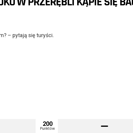
KU W PRZERĘBLI KĄPIE SIĘ BA
? – pytają się turyści.
200
Punktów