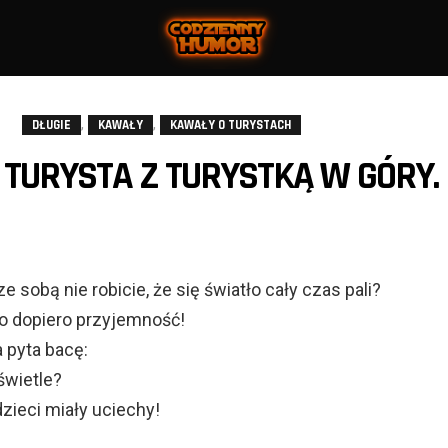
,
,
DŁUGIE
KAWAŁY
KAWAŁY O TURYSTACH
TURYSTA Z TURYSTKĄ W GÓRY.
e sobą nie robicie, że się światło cały czas pali?
to dopiero przyjemność!
a pyta bacę:
 świetle?
e dzieci miały uciechy!