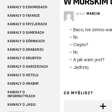
W MORSKIM O
KAWAŁY O ESKIMOSACH
przez
MARCIN
KAWAŁY O FĄFARZE
KAWAŁY O FRYZJERACH
– Baco, nie zimno wam
KAWAŁY O GAMERACH
– Ni.
KAWAŁY O GÓRNIKACH
– Ciepło?
KAWAŁY O GRABARZU
– Ni.
KAWAŁY O GRUBYCH
– A jak wam jest?
KAWAŁY O HARCERZACH
– Jędrzej.
KAWAŁY O HOTELU
KAWAŁY O HRABIM
KAWAŁY O
CO MYŚLISZ?
INFORMATYKACH
KAWAŁY O JASIU