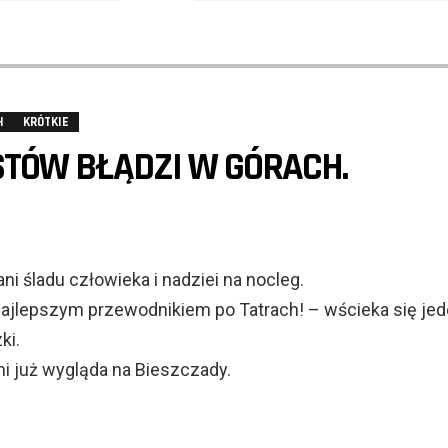
H
KRÓTKIE
TÓW BŁĄDZI W GÓRACH.
ani śladu człowieka i nadziei na nocleg.
 najlepszym przewodnikiem po Tatrach! – wścieka się jed
ki.
mi już wygląda na Bieszczady.