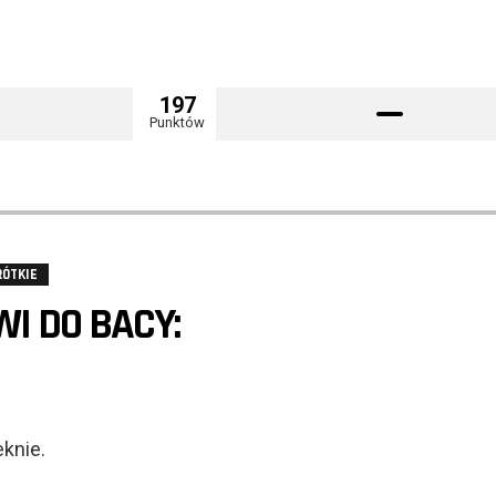
197
Punktów
RÓTKIE
I DO BACY:
knie.