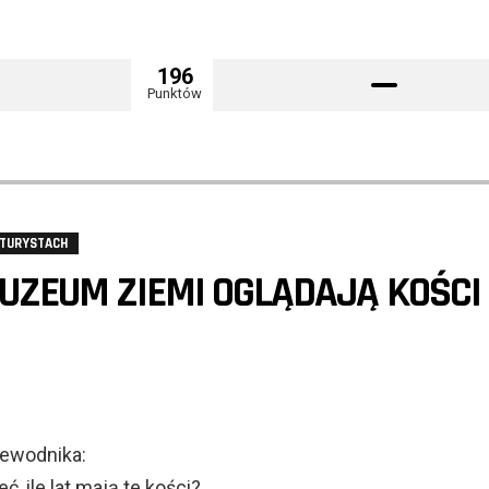
196
Punktów
 TURYSTACH
UZEUM ZIEMI OGLĄDAJĄ KOŚCI
zewodnika:
, ile lat mają te kości?