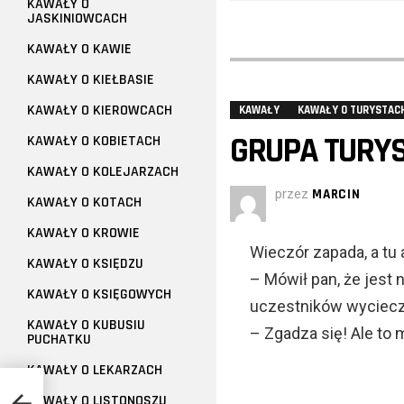
KAWAŁY O
JASKINIOWCACH
KAWAŁY O KAWIE
KAWAŁY O KIEŁBASIE
KAWAŁY O KIEROWCACH
KAWAŁY
KAWAŁY O TURYSTAC
GRUPA TURYS
KAWAŁY O KOBIETACH
KAWAŁY O KOLEJARZACH
przez
MARCIN
KAWAŁY O KOTACH
KAWAŁY O KROWIE
Wieczór zapada, a tu 
KAWAŁY O KSIĘDZU
– Mówił pan, że jest
KAWAŁY O KSIĘGOWYCH
uczestników wyciecz
KAWAŁY O KUBUSIU
– Zgadza się! Ale to 
PUCHATKU
KAWAŁY O LEKARZACH
KAWAŁY O LISTONOSZU