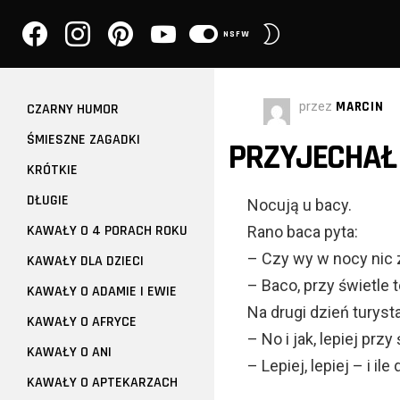
facebook
instagram
pinterest
youtube
PRZEŁĄCZ
NSFW
SKÓRKĘ
przez
MARCIN
CZARNY HUMOR
ŚMIESZNE ZAGADKI
PRZYJECHAŁ 
KRÓTKIE
DŁUGIE
Nocują u bacy.
KAWAŁY O 4 PORACH ROKU
Rano baca pyta:
– Czy wy w nocy nic z
KAWAŁY DLA DZIECI
– Baco, przy świetle 
KAWAŁY O ADAMIE I EWIE
Na drugi dzień turyst
KAWAŁY O AFRYCE
– No i jak, lepiej przy
KAWAŁY O ANI
– Lepiej, lepiej – i il
KAWAŁY O APTEKARZACH