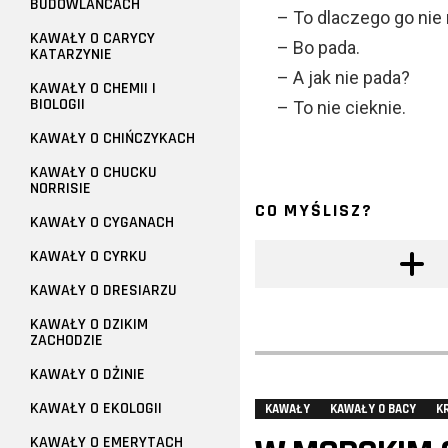
BUDOWLAŃCACH
– To dlaczego go nie
KAWAŁY O CARYCY
– Bo pada.
KATARZYNIE
– A jak nie pada?
KAWAŁY O CHEMII I
BIOLOGII
– To nie cieknie.
KAWAŁY O CHIŃCZYKACH
KAWAŁY O CHUCKU
NORRISIE
CO MYŚLISZ?
KAWAŁY O CYGANACH
KAWAŁY O CYRKU
KAWAŁY O DRESIARZU
KAWAŁY O DZIKIM
ZACHODZIE
KAWAŁY O DŻINIE
KAWAŁY O EKOLOGII
KAWAŁY
KAWAŁY O BACY
K
KAWAŁY O EMERYTACH