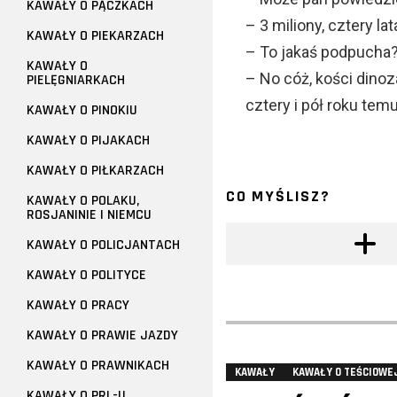
KAWAŁY O PĄCZKACH
– 3 miliony, cztery l
KAWAŁY O PIEKARZACH
– To jakaś podpucha?!
KAWAŁY O
– No cóż, kości dinoz
PIELĘGNIARKACH
cztery i pół roku temu
KAWAŁY O PINOKIU
KAWAŁY O PIJAKACH
KAWAŁY O PIŁKARZACH
CO MYŚLISZ?
KAWAŁY O POLAKU,
ROSJANINIE I NIEMCU
KAWAŁY O POLICJANTACH
KAWAŁY O POLITYCE
KAWAŁY O PRACY
KAWAŁY O PRAWIE JAZDY
KAWAŁY O PRAWNIKACH
KAWAŁY
KAWAŁY O TEŚCIOWE
KAWAŁY O PRL-U