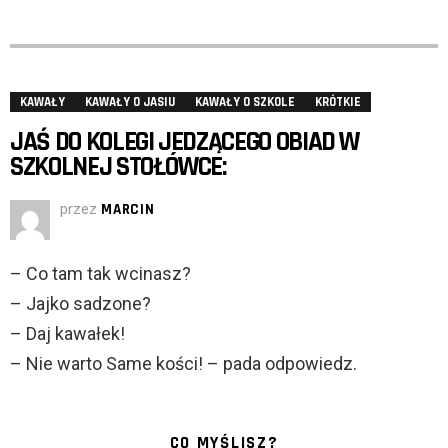
KAWAŁY
KAWAŁY O JASIU
KAWAŁY O SZKOLE
KRÓTKIE
JAŚ DO KOLEGI JEDZĄCEGO OBIAD W
SZKOLNEJ STOŁÓWCE:
przez
MARCIN
– Co tam tak wcinasz?
– Jajko sadzone?
– Daj kawałek!
– Nie warto Same kości! – pada odpowiedz.
CO MYŚLISZ?