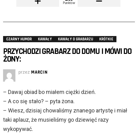
Punktów
CZARNY HUMOR
KAWAŁY
KAWAŁY O GRABARZU
KRÓTKIE
PRZYCHODZI GRABARZ DO DOMU I MÓWI DO
ŻONY:
przez
MARCIN
– Dawaj obiad bo miałem ciężki dzień.
– A co się stało? – pyta żona.
– Wiesz, dzisiaj chowaliśmy znanego artystę i miał
taki aplauz, że musieliśmy go dziewięć razy
wykopywać.