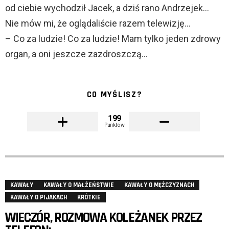
od ciebie wychodził Jacek, a dziś rano Andrzejek…
Nie mów mi, że oglądaliście razem telewizję…
– Co za ludzie! Co za ludzie! Mam tylko jeden zdrowy
organ, a oni jeszcze zazdroszczą…
CO MYŚLISZ?
199
Punktów
KAWAŁY
KAWAŁY O MAŁŻEŃSTWIE
KAWAŁY O MĘŻCZYZNACH
KAWAŁY O PIJAKACH
KRÓTKIE
WIECZÓR, ROZMOWA KOLEŻANEK PRZEZ