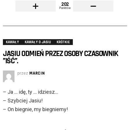
202
Punktów
KAWAŁY
KAWAŁY O JASIU
KRÓTKIE
JASIU ODMIEŃ PRZEZ OSOBY CZASOWNIK
”IŚĆ”.
przez
MARCIN
– Ja … idę, ty … idziesz…
– Szybciej Jasiu!
– On biegnie, my biegniemy!