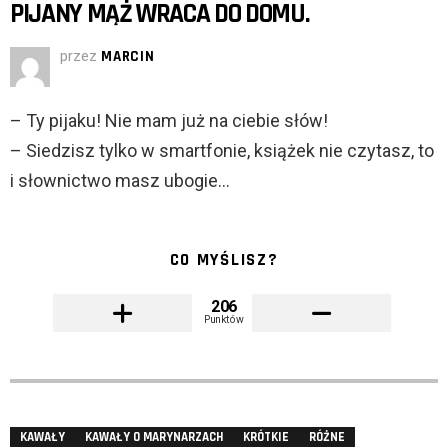
PIJANY MĄŻ WRACA DO DOMU.
przez
MARCIN
– Ty pijaku! Nie mam już na ciebie słów!
– Siedzisz tylko w smartfonie, książek nie czytasz, to
i słownictwo masz ubogie…
CO MYŚLISZ?
206
Punktów
KAWAŁY
KAWAŁY O MARYNARZACH
KRÓTKIE
RÓŻNE