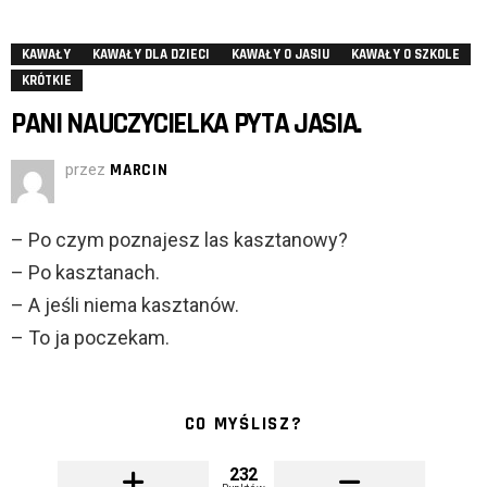
KAWAŁY
KAWAŁY DLA DZIECI
KAWAŁY O JASIU
KAWAŁY O SZKOLE
KRÓTKIE
PANI NAUCZYCIELKA PYTA JASIA.
przez
MARCIN
– Po czym poznajesz las kasztanowy?
– Po kasztanach.
– A jeśli niema kasztanów.
– To ja poczekam.
CO MYŚLISZ?
232