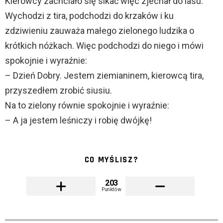
Kierowcy zachciało się sikać więc zjechał do lasu.
Wychodzi z tira, podchodzi do krzaków i ku
zdziwieniu zauważa małego zielonego ludzika o
krótkich nóżkach. Więc podchodzi do niego i mówi
spokojnie i wyraźnie:
– Dzień Dobry. Jestem ziemianinem, kierowcą tira,
przyszedłem zrobić siusiu.
Na to zielony równie spokojnie i wyraźnie:
– A ja jestem leśniczy i robię dwójkę!
CO MYŚLISZ?
203
Punktów