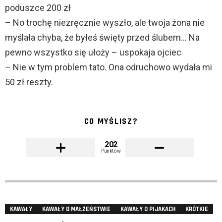
poduszce 200 zł
– No trochę niezręcznie wyszło, ale twoja żona nie
myślała chyba, że byłeś święty przed ślubem… Na
pewno wszystko się ułoży – uspokaja ojciec
– Nie w tym problem tato. Ona odruchowo wydała mi
50 zł reszty.
CO MYŚLISZ?
202
Punktów
KAWAŁY
KAWAŁY O MAŁŻEŃSTWIE
KAWAŁY O PIJAKACH
KRÓTKIE