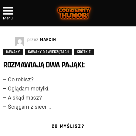
Menu
przez
MARCIN
,
,
KAWAŁY
KAWAŁY O ZWIERZĘTACH
KRÓTKIE
ROZMAWIAJĄ DWA PAJĄKI:
– Co robisz?
– Oglądam motylki.
– A skąd masz?
– Ściągam z sieci …
CO MYŚLISZ?