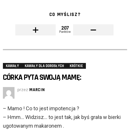
CO MYŚLISZ?
207
Punktów
KAWAŁY
KAWAŁY DLA DOROSŁYCH
KRÓTKIE
CÓRKA PYTA SWOJĄ MAMĘ:
przez
MARCIN
– Mamo ! Co to jest impotencja ?
– Hmm… Widzisz… to jest tak, jak byś grała w bierki
ugotowanym makaronem .