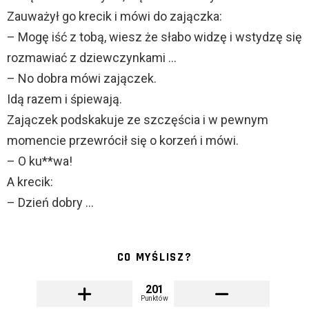
Zauważył go krecik i mówi do zajączka:
– Mogę iść z tobą, wiesz że słabo widzę i wstydzę się
rozmawiać z dziewczynkami …
– No dobra mówi zajączek.
Idą razem i śpiewają.
Zajączek podskakuje ze szczęścia i w pewnym
momencie przewrócił się o korzeń i mówi.
– O ku**wa!
A krecik:
– Dzień dobry …
CO MYŚLISZ?
201
Punktów