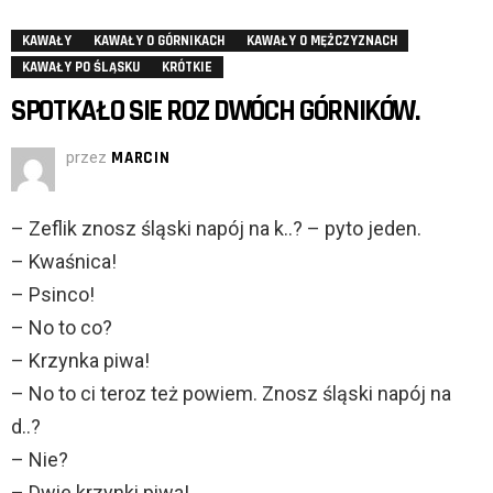
KAWAŁY
KAWAŁY O GÓRNIKACH
KAWAŁY O MĘŻCZYZNACH
KAWAŁY PO ŚLĄSKU
KRÓTKIE
SPOTKAŁO SIE ROZ DWÓCH GÓRNIKÓW.
przez
MARCIN
– Zeflik znosz śląski napój na k..? – pyto jeden.
– Kwaśnica!
– Psinco!
– No to co?
– Krzynka piwa!
– No to ci teroz też powiem. Znosz śląski napój na
d..?
– Nie?
– Dwie krzynki piwa!