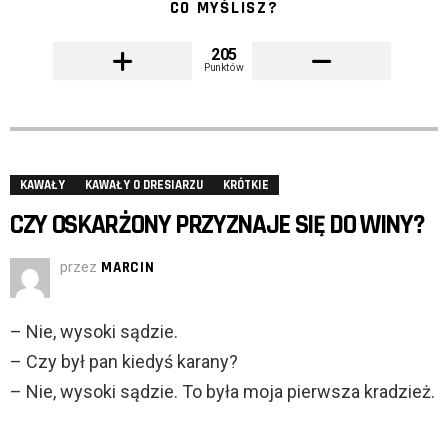
CO MYŚLISZ?
205
Punktów
KAWAŁY
KAWAŁY O DRESIARZU
KRÓTKIE
CZY OSKARŻONY PRZYZNAJE SIĘ DO WINY?
przez
MARCIN
– Nie, wysoki sądzie.
– Czy był pan kiedyś karany?
– Nie, wysoki sądzie. To była moja pierwsza kradzież.