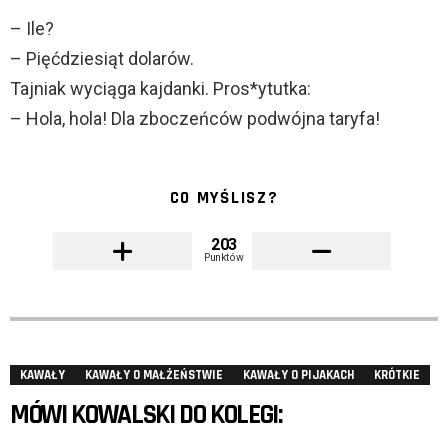
– Ile?
– Pięćdziesiąt dolarów.
Tajniak wyciąga kajdanki. Pros*ytutka:
– Hola, hola! Dla zboczeńców podwójna taryfa!
CO MYŚLISZ?
203
Punktów
KAWAŁY
KAWAŁY O MAŁŻEŃSTWIE
KAWAŁY O PIJAKACH
KRÓTKIE
MÓWI KOWALSKI DO KOLEGI: