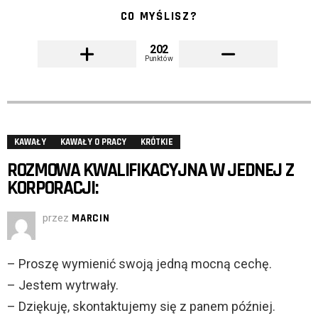
CO MYŚLISZ?
202
Punktów
KAWAŁY
KAWAŁY O PRACY
KRÓTKIE
ROZMOWA KWALIFIKACYJNA W JEDNEJ Z
KORPORACJI:
przez
MARCIN
– Proszę wymienić swoją jedną mocną cechę.
– Jestem wytrwały.
– Dziękuję, skontaktujemy się z panem później.