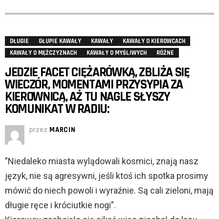
DŁUGIE
GŁUPIE KAWAŁY
KAWAŁY
KAWAŁY O KIEROWCACH
KAWAŁY O MĘŻCZYZNACH
KAWAŁY O MYŚLIWYCH
RÓŻNE
JEDZIE FACET CIĘŻARÓWKĄ, ZBLIŻA SIĘ
WIECZÓR, MOMENTAMI PRZYSYPIA ZA
KIEROWNICĄ, AŻ TU NAGLE SŁYSZY
KOMUNIKAT W RADIU:
przez
MARCIN
”Niedaleko miasta wylądowali kosmici, znają nasz
język, nie są agresywni, jeśli ktoś ich spotka prosimy
mówić do niech powoli i wyraźnie. Są cali zieloni, mają
długie ręce i króciutkie nogi”.