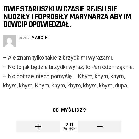
DWIE STARUSZKI W CZASIE REJSU SIĘ
NUDZIŁY I POPROSIŁY MARYNARZA ABY IM
DOWCIP OPOWIEDZIAŁ.
przez
MARCIN
– Ale znam tylko takie z brzydkimi wyrazami.
– No to jak będzie brzydki wyraz, to Pan odchrząknie.
– No dobrze, niech pomyślę … Khym, khym, khym,
khym, khym. Khym, khym, khym, khym, khym, dupa.
CO MYŚLISZ?
201
Punktów