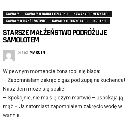
KAWAŁY
KAWAŁY O BABCI I DZIADKU
KAWAŁY O EMERYTACH
KAWAŁY O MAŁŻEŃSTWIE
KAWAŁY O TURYSTACH
KRÓTKIE
STARSZE MAŁŻEŃSTWO PODRÓŻUJE
SAMOLOTEM
przez
MARCIN
W pewnym momencie żona robi się blada:
– Zapomniałam zakręcić gaz pod zupą na kuchence!
Nasz dom może się spalić!
– Spokojnie, nie ma się czym martwić – uspokaja ją
mąż – Ja natomiast zapomniałem zakręcić wodę w
wannie.