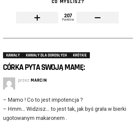
CO MYŚLISZ?
207
Punktów
KAWAŁY
KAWAŁY DLA DOROSŁYCH
KRÓTKIE
CÓRKA PYTA SWOJĄ MAMĘ:
przez
MARCIN
– Mamo ! Co to jest impotencja ?
– Hmm… Widzisz… to jest tak, jak byś grała w bierki
ugotowanym makaronem .