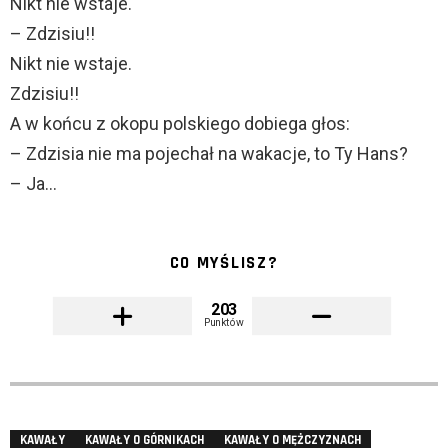
Nikt nie wstaje.
– Zdzisiu!!
Nikt nie wstaje.
Zdzisiu!!
A w końcu z okopu polskiego dobiega głos:
– Zdzisia nie ma pojechał na wakacje, to Ty Hans?
– Ja…
CO MYŚLISZ?
203
Punktów
KAWAŁY
KAWAŁY O GÓRNIKACH
KAWAŁY O MĘŻCZYZNACH