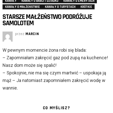
KAWAŁY
KAWAŁY O BABCI I DZIADKU
KAWAŁY O EMERYTACH
KAWAŁY O MAŁŻEŃSTWIE
KAWAŁY O TURYSTACH
KRÓTKIE
STARSZE MAŁŻEŃSTWO PODRÓŻUJE
SAMOLOTEM
przez
MARCIN
W pewnym momencie żona robi się blada:
– Zapomniałam zakręcić gaz pod zupą na kuchence!
Nasz dom może się spalić!
– Spokojnie, nie ma się czym martwić – uspokaja ją
mąż – Ja natomiast zapomniałem zakręcić wodę w
wannie.
CO MYŚLISZ?