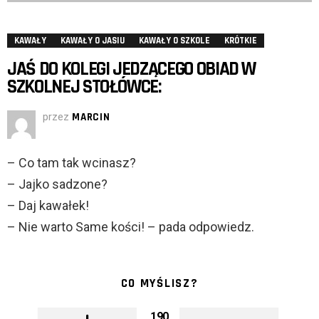
KAWAŁY
KAWAŁY O JASIU
KAWAŁY O SZKOLE
KRÓTKIE
JAŚ DO KOLEGI JEDZĄCEGO OBIAD W
SZKOLNEJ STOŁÓWCE:
przez
MARCIN
– Co tam tak wcinasz?
– Jajko sadzone?
– Daj kawałek!
– Nie warto Same kości! – pada odpowiedz.
CO MYŚLISZ?
190