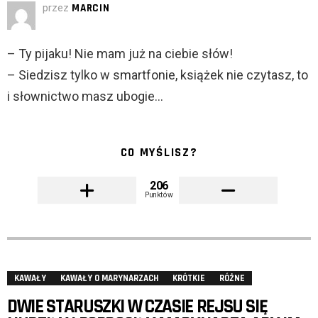
przez
MARCIN
– Ty pijaku! Nie mam już na ciebie słów!
– Siedzisz tylko w smartfonie, książek nie czytasz, to
i słownictwo masz ubogie…
CO MYŚLISZ?
206
Punktów
KAWAŁY
KAWAŁY O MARYNARZACH
KRÓTKIE
RÓŻNE
DWIE STARUSZKI W CZASIE REJSU SIĘ