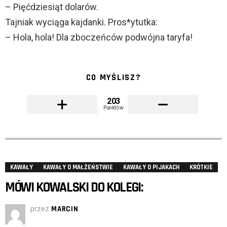
– Pięćdziesiąt dolarów.
Tajniak wyciąga kajdanki. Pros*ytutka:
– Hola, hola! Dla zboczeńców podwójna taryfa!
CO MYŚLISZ?
203
Punktów
KAWAŁY
KAWAŁY O MAŁŻEŃSTWIE
KAWAŁY O PIJAKACH
KRÓTKIE
MÓWI KOWALSKI DO KOLEGI:
przez
MARCIN