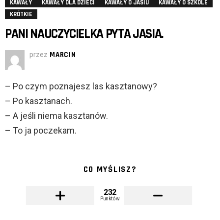
KAWAŁY
KAWAŁY DLA DZIECI
KAWAŁY O JASIU
KAWAŁY O SZKOLE
KRÓTKIE
PANI NAUCZYCIELKA PYTA JASIA.
przez
MARCIN
– Po czym poznajesz las kasztanowy?
– Po kasztanach.
– A jeśli niema kasztanów.
– To ja poczekam.
CO MYŚLISZ?
232
Punktów