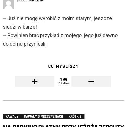
przez
MARCIN
– Już nie mogę wyrobić z moim starym, jeszcze
siedzi w barze!
– Powinien brać przykład z mojego, jego już dawno
do domu przynieśli.
CO MYŚLISZ?
199
Punktów
KAWAŁY
KAWAŁY O MĘŻCZYZNACH
KRÓTKIE