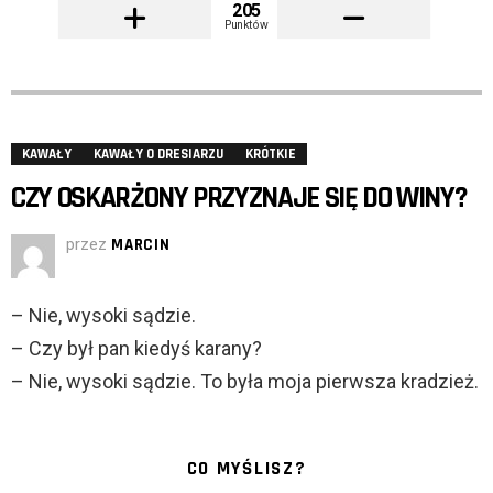
205
Punktów
KAWAŁY
KAWAŁY O DRESIARZU
KRÓTKIE
CZY OSKARŻONY PRZYZNAJE SIĘ DO WINY?
przez
MARCIN
– Nie, wysoki sądzie.
– Czy był pan kiedyś karany?
– Nie, wysoki sądzie. To była moja pierwsza kradzież.
CO MYŚLISZ?