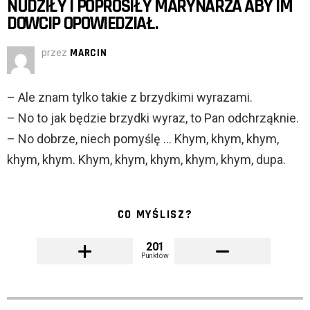
NUDZIŁY I POPROSIŁY MARYNARZA ABY IM
DOWCIP OPOWIEDZIAŁ.
przez
MARCIN
– Ale znam tylko takie z brzydkimi wyrazami.
– No to jak będzie brzydki wyraz, to Pan odchrząknie.
– No dobrze, niech pomyślę … Khym, khym, khym,
khym, khym. Khym, khym, khym, khym, khym, dupa.
CO MYŚLISZ?
201
Punktów