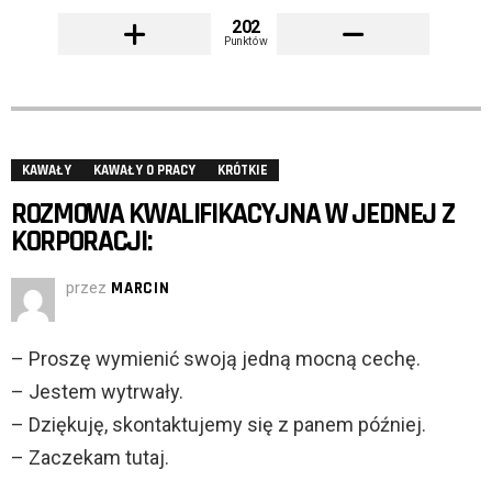
202
Punktów
KAWAŁY
KAWAŁY O PRACY
KRÓTKIE
ROZMOWA KWALIFIKACYJNA W JEDNEJ Z
KORPORACJI:
przez
MARCIN
– Proszę wymienić swoją jedną mocną cechę.
– Jestem wytrwały.
– Dziękuję, skontaktujemy się z panem później.
– Zaczekam tutaj.