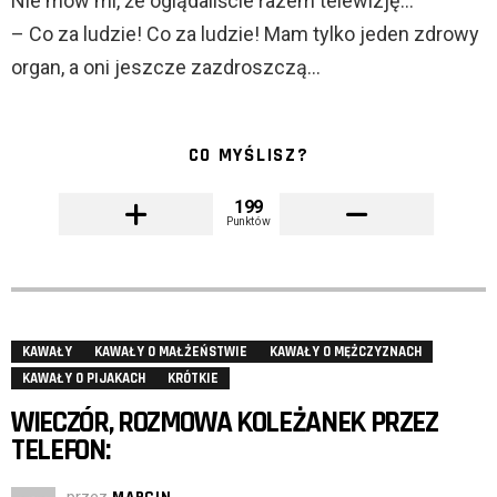
Nie mów mi, że oglądaliście razem telewizję…
– Co za ludzie! Co za ludzie! Mam tylko jeden zdrowy
organ, a oni jeszcze zazdroszczą…
CO MYŚLISZ?
199
Punktów
KAWAŁY
KAWAŁY O MAŁŻEŃSTWIE
KAWAŁY O MĘŻCZYZNACH
KAWAŁY O PIJAKACH
KRÓTKIE
WIECZÓR, ROZMOWA KOLEŻANEK PRZEZ
TELEFON: