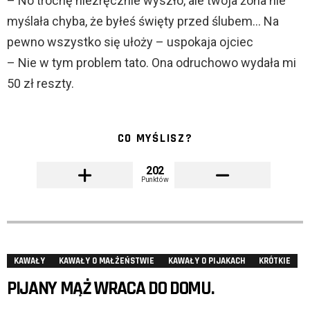
– No trochę niezręcznie wyszło, ale twoja żona nie
myślała chyba, że byłeś święty przed ślubem… Na
pewno wszystko się ułoży – uspokaja ojciec
– Nie w tym problem tato. Ona odruchowo wydała mi
50 zł reszty.
CO MYŚLISZ?
202
Punktów
KAWAŁY
KAWAŁY O MAŁŻEŃSTWIE
KAWAŁY O PIJAKACH
KRÓTKIE
PIJANY MĄŻ WRACA DO DOMU.