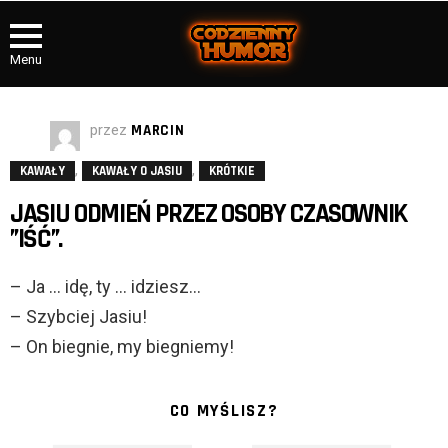
Menu
przez
MARCIN
,
,
KAWAŁY
KAWAŁY O JASIU
KRÓTKIE
JASIU ODMIEŃ PRZEZ OSOBY CZASOWNIK
”IŚĆ”.
– Ja … idę, ty … idziesz…
– Szybciej Jasiu!
– On biegnie, my biegniemy!
CO MYŚLISZ?