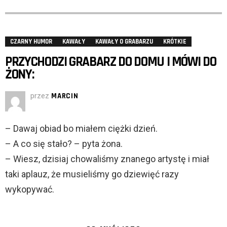
CZARNY HUMOR
KAWAŁY
KAWAŁY O GRABARZU
KRÓTKIE
PRZYCHODZI GRABARZ DO DOMU I MÓWI DO
ŻONY:
przez
MARCIN
– Dawaj obiad bo miałem ciężki dzień.
– A co się stało? – pyta żona.
– Wiesz, dzisiaj chowaliśmy znanego artystę i miał
taki aplauz, że musieliśmy go dziewięć razy
wykopywać.