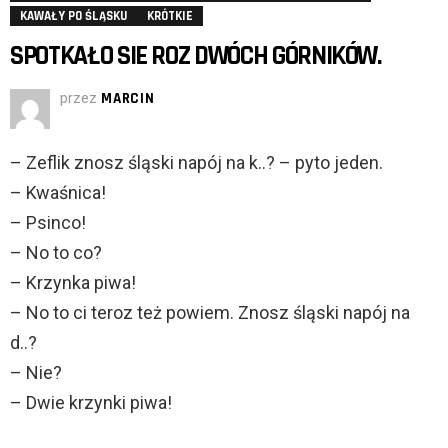
KAWAŁY PO ŚLĄSKU
KRÓTKIE
SPOTKAŁO SIE ROZ DWÓCH GÓRNIKÓW.
przez
MARCIN
– Zeflik znosz śląski napój na k..? – pyto jeden.
– Kwaśnica!
– Psinco!
– No to co?
– Krzynka piwa!
– No to ci teroz też powiem. Znosz śląski napój na
d..?
– Nie?
– Dwie krzynki piwa!