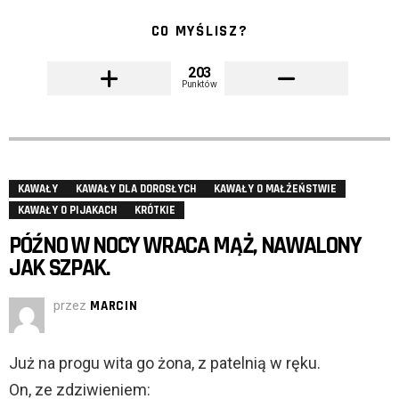
CO MYŚLISZ?
203
Punktów
KAWAŁY
KAWAŁY DLA DOROSŁYCH
KAWAŁY O MAŁŻEŃSTWIE
KAWAŁY O PIJAKACH
KRÓTKIE
PÓŹNO W NOCY WRACA MĄŻ, NAWALONY
JAK SZPAK.
przez
MARCIN
Już na progu wita go żona, z patelnią w ręku.
On, ze zdziwieniem: