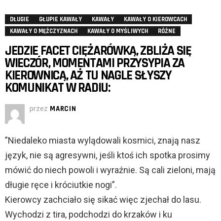
DŁUGIE
GŁUPIE KAWAŁY
KAWAŁY
KAWAŁY O KIEROWCACH
KAWAŁY O MĘŻCZYZNACH
KAWAŁY O MYŚLIWYCH
RÓŻNE
JEDZIE FACET CIĘŻARÓWKĄ, ZBLIŻA SIĘ
WIECZÓR, MOMENTAMI PRZYSYPIA ZA
KIEROWNICĄ, AŻ TU NAGLE SŁYSZY
KOMUNIKAT W RADIU:
przez
MARCIN
”Niedaleko miasta wylądowali kosmici, znają nasz
język, nie są agresywni, jeśli ktoś ich spotka prosimy
mówić do niech powoli i wyraźnie. Są cali zieloni, mają
długie ręce i króciutkie nogi”.
Kierowcy zachciało się sikać więc zjechał do lasu.
Wychodzi z tira, podchodzi do krzaków i ku