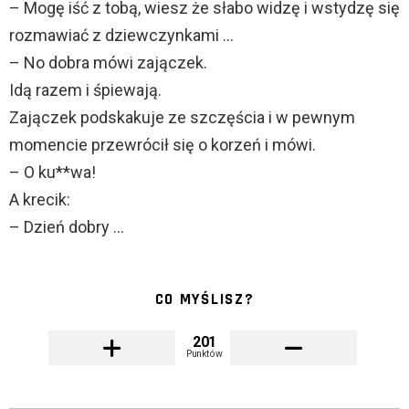
– Mogę iść z tobą, wiesz że słabo widzę i wstydzę się
rozmawiać z dziewczynkami …
– No dobra mówi zajączek.
Idą razem i śpiewają.
Zajączek podskakuje ze szczęścia i w pewnym
momencie przewrócił się o korzeń i mówi.
– O ku**wa!
A krecik:
– Dzień dobry …
CO MYŚLISZ?
201
Punktów