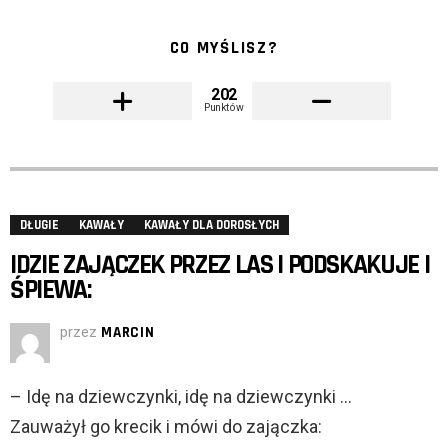
CO MYŚLISZ?
202
Punktów
DŁUGIE
KAWAŁY
KAWAŁY DLA DOROSŁYCH
IDZIE ZAJĄCZEK PRZEZ LAS I PODSKAKUJE I
ŚPIEWA:
przez
MARCIN
– Idę na dziewczynki, idę na dziewczynki …
Zauważył go krecik i mówi do zajączka: