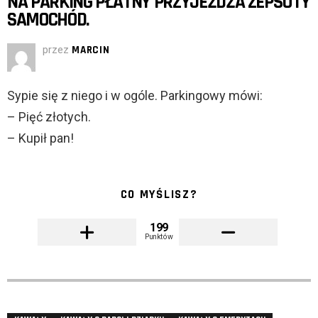
NA PARKING PŁATNY PRZYJEŻDŻA ZEPSUTY
SAMOCHÓD.
przez
MARCIN
Sypie się z niego i w ogóle. Parkingowy mówi:
– Pięć złotych.
– Kupił pan!
CO MYŚLISZ?
199
Punktów