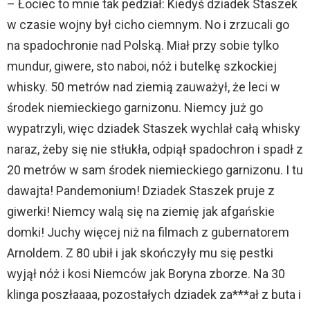
– Łociec to mnie tak pedział: Kiedyś dziadek Staszek
w czasie wojny był cicho ciemnym. No i zrzucali go
na spadochronie nad Polską. Miał przy sobie tylko
mundur, giwere, sto naboi, nóż i butelkę szkockiej
whisky. 50 metrów nad ziemią zauważył, że leci w
środek niemieckiego garnizonu. Niemcy już go
wypatrzyli, więc dziadek Staszek wychlał całą whisky
naraz, żeby się nie stłukła, odpiął spadochron i spadł z
20 metrów w sam środek niemieckiego garnizonu. I tu
dawajta! Pandemonium! Dziadek Staszek pruje z
giwerki! Niemcy walą się na ziemię jak afgańskie
domki! Juchy więcej niż na filmach z gubernatorem
Arnoldem. Z 80 ubił i jak skończyły mu się pestki
wyjął nóż i kosi Niemców jak Boryna zborze. Na 30
klinga poszłaaaa, pozostałych dziadek za***ał z buta i