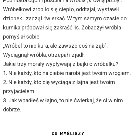
Podniosła ogon i puściła na wróbla „krowią pizzę”.
Wróbelkowi zrobiło się ciepło, oddtajał, wystawił
dziobek i zaczął ćwierkać. W tym samym czasie do
kurnika próbował się zakraść lis. Zobaczył wróbla i
pomyślał sobie:
„Wróbel to nie kura, ale zawsze coś na ząb”.
Wyciągnął wróbla, otrzepał i zjadł.
Jakie trzy morały wypływają z bajki o wróbelku?
1. Nie każdy, kto na ciebie narobi jest twoim wrogiem.
2. Nie każdy, kto cię wyciąga z łajna jest twoim
przyjacielem.
3. Jak wpadłeś w łajno, to nie ćwierkaj, że ci w nim
dobrze.
CO MYŚLISZ?