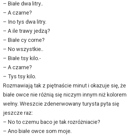
– Białe dwa litry..
– A czarne?
– Ino tys dwa litry.
– A ile trawy jedzą?
– Białe cy corne?
– No wszystkie..
– Białe tsy kilo.-
– A czarne?
– Tys tsy kilo.
Rozmawiają tak z piętnaście minut i okazuje się, że
białe owce nie różnią się niczym innym niż kolorem
wełny. Wreszcie zdenerwowany turysta pyta się
jeszcze raz:
– No to czemu baco je tak rozróżniacie?
– Ano białe owce som moje.