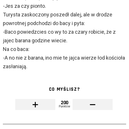
-Jes za czy pionto.
Turysta zaskoczony poszedł dalej, ale w drodze
powrotnej podchodzi do bacy i pyta:
-Baco powiedzcies co wy to za czary robicie, że z
jajec barana godzine wiecie.
Na co baca:
-A no nie z barana, ino mie te jajca wierze łod kościoła
zasłaniają.
CO MYŚLISZ?
200
Punktów