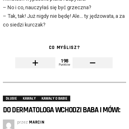
– No i co, nauczyłaś się być grzeczna?
– Tak, tak! Już nigdy nie będę! Ale… ty jędzowata, a za
co siedzi kurczak?
CO MYŚLISZ?
198
Punktów
DŁUGIE
KAWAŁY
KAWAŁY O BABIE
DO DERMATOLOGA WCHODZI BABA I MÓWI:
przez
MARCIN