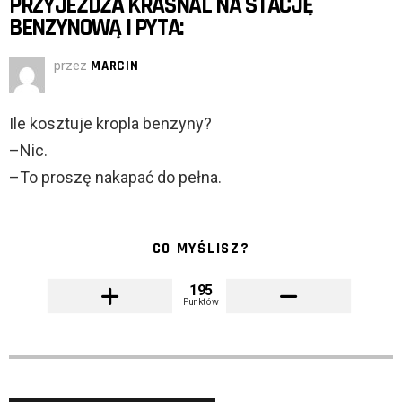
PRZYJEŻDŻA KRASNAL NA STACJĘ
BENZYNOWĄ I PYTA:
przez
MARCIN
Ile kosztuje kropla benzyny?
–Nic.
–To proszę nakapać do pełna.
CO MYŚLISZ?
195
Punktów