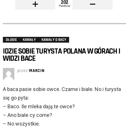
202
Punktów
DŁUGIE
KAWAŁY
KAWAŁY O BACY
IDZIE SOBIE TURYSTA POLANA W GÓRACH I
WIDZI BACE
przez
MARCIN
A baca pasie sobie owce. Czarne i białe. No i turysta
się go pyta:
– Baco. Ile mleka dają te owce?
– Ano białe cy corne?
– No wszystkie.