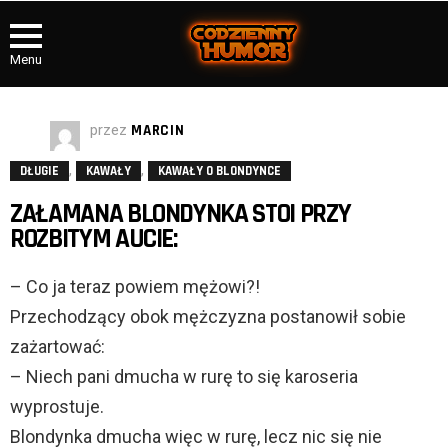
Menu
przez
MARCIN
,
,
DŁUGIE
KAWAŁY
KAWAŁY O BLONDYNCE
ZAŁAMANA BLONDYNKA STOI PRZY
ROZBITYM AUCIE:
– Co ja teraz powiem mężowi?!
Przechodzący obok mężczyzna postanowił sobie
zażartować:
– Niech pani dmucha w rurę to się karoseria
wyprostuje.
Blondynka dmucha więc w rurę, lecz nic się nie