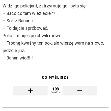
Widzi go policjant, zatrzymuje go i pyta się:
– Baco co tam wieziecie??
– Sok z Banana.
– To dajcie spróbować.
Policjant pije i po chwili mówi:
– Trochę kwaśny ten sok, ale wierzę wam na słowo,
jedzcie już.
– Banan wio!!!!!
CO MYŚLISZ?
198
Punktów