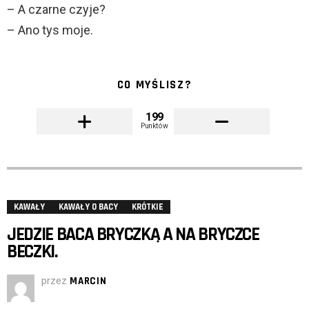
– A czarne czyje?
– Ano tys moje.
CO MYŚLISZ?
199
Punktów
KAWAŁY
KAWAŁY O BACY
KRÓTKIE
JEDZIE BACA BRYCZKĄ A NA BRYCZCE
BECZKI.
przez
MARCIN