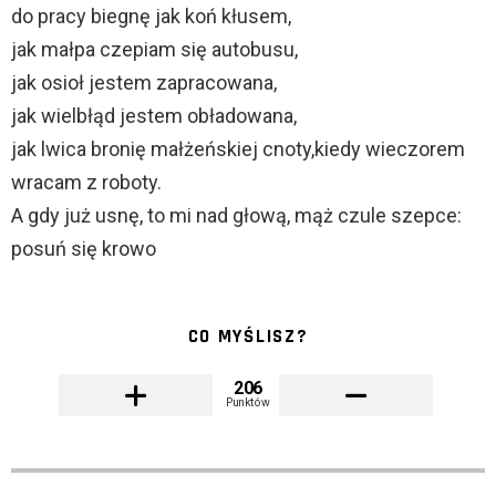
do pracy biegnę jak koń kłusem,
jak małpa czepiam się autobusu,
jak osioł jestem zapracowana,
jak wielbłąd jestem obładowana,
jak lwica bronię małżeńskiej cnoty,kiedy wieczorem
wracam z roboty.
A gdy już usnę, to mi nad głową, mąż czule szepce:
posuń się krowo
CO MYŚLISZ?
206
Punktów