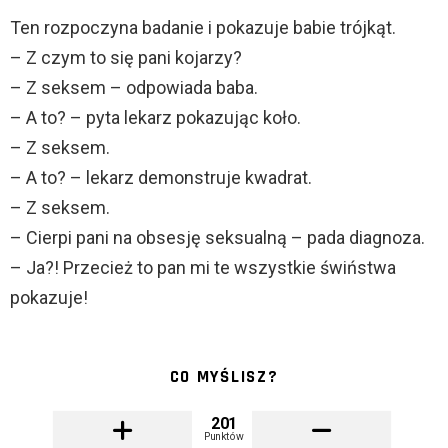
Ten rozpoczyna badanie i pokazuje babie trójkąt.
– Z czym to się pani kojarzy?
– Z seksem – odpowiada baba.
– A to? – pyta lekarz pokazując koło.
– Z seksem.
– A to? – lekarz demonstruje kwadrat.
– Z seksem.
– Cierpi pani na obsesję seksualną – pada diagnoza.
– Ja?! Przecież to pan mi te wszystkie świństwa
pokazuje!
CO MYŚLISZ?
201
Punktów