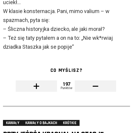
uciekł…
W klasie konsternacja. Pani, mimo valium – w
spazmach, pyta się:
– Śliczna historyjka dziecko, ale jaki morał?
– Też się taty pytałem a on na to: „Nie wk*rwiaj
dziadka Staszka jak se popije”
CO MYŚLISZ?
197
Punktów
KAWAŁY
KAWAŁY O BAJKACH
KRÓTKIE