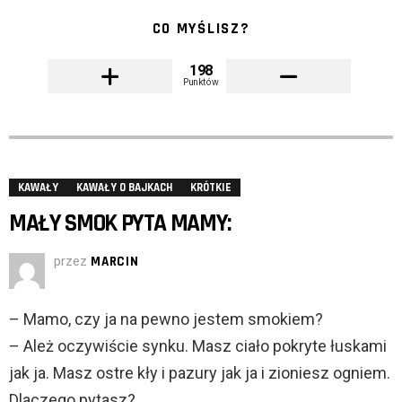
CO MYŚLISZ?
198
Punktów
KAWAŁY
KAWAŁY O BAJKACH
KRÓTKIE
MAŁY SMOK PYTA MAMY:
przez
MARCIN
– Mamo, czy ja na pewno jestem smokiem?
– Ależ oczywiście synku. Masz ciało pokryte łuskami
jak ja. Masz ostre kły i pazury jak ja i zioniesz ogniem.
Dlaczego pytasz?