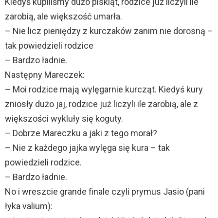
Kiedyś kupiliśmy dużo piskląt, rodzice już liczyli ile
zarobią, ale większość umarła.
– Nie licz pieniędzy z kurczaków zanim nie dorosną –
tak powiedzieli rodzice
– Bardzo ładnie.
Następny Mareczek:
– Moi rodzice mają wylęgarnie kurcząt. Kiedyś kury
zniosły dużo jaj, rodzice już liczyli ile zarobią, ale z
większości wykluły się koguty.
– Dobrze Mareczku a jaki z tego morał?
– Nie z każdego jajka wylęga się kura – tak
powiedzieli rodzice.
– Bardzo ładnie.
No i wreszcie grande finale czyli prymus Jasio (pani
łyka valium):