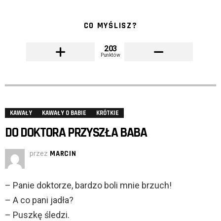
CO MYŚLISZ?
203
Punktów
KAWAŁY
KAWAŁY O BABIE
KRÓTKIE
DO DOKTORA PRZYSZŁA BABA
przez
MARCIN
– Panie doktorze, bardzo boli mnie brzuch!
– A co pani jadła?
– Puszkę śledzi.