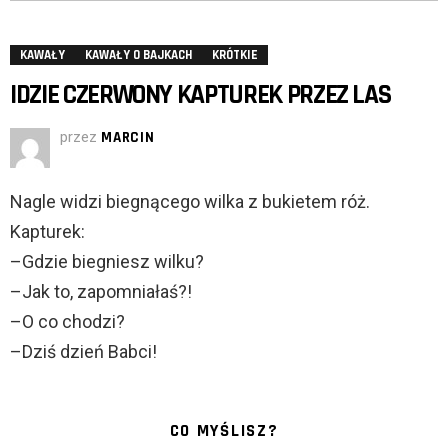
KAWAŁY
KAWAŁY O BAJKACH
KRÓTKIE
IDZIE CZERWONY KAPTUREK PRZEZ LAS
przez
MARCIN
Nagle widzi biegnącego wilka z bukietem róż.
Kapturek:
–Gdzie biegniesz wilku?
–Jak to, zapomniałaś?!
–O co chodzi?
–Dziś dzień Babci!
CO MYŚLISZ?