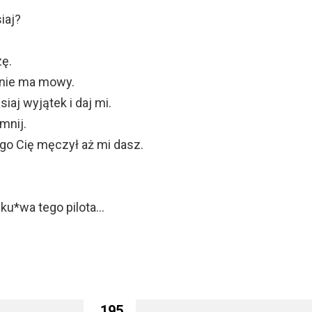
iaj?
zę.
 nie ma mowy.
siaj wyjątek i daj mi.
mnij.
ugo Cię męczył aż mi dasz.
 ku*wa tego pilota…
195