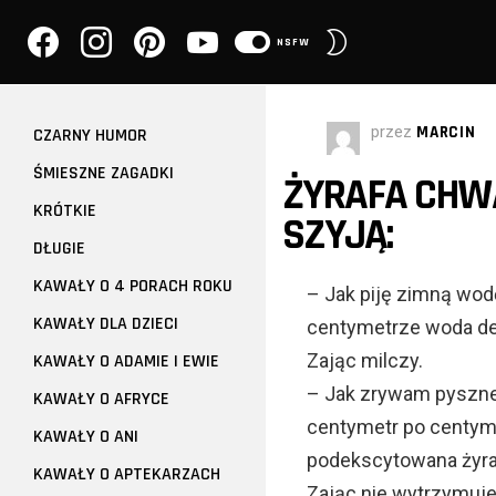
facebook
instagram
pinterest
youtube
PRZEŁĄCZ
NSFW
SKÓRKĘ
przez
MARCIN
CZARNY HUMOR
ŚMIESZNE ZAGADKI
ŻYRAFA CHWA
KRÓTKIE
SZYJĄ:
DŁUGIE
KAWAŁY O 4 PORACH ROKU
– Jak piję zimną wodę
KAWAŁY DLA DZIECI
centymetrze woda del
Zając milczy.
KAWAŁY O ADAMIE I EWIE
– Jak zrywam pyszne l
KAWAŁY O AFRYCE
centymetr po centym
KAWAŁY O ANI
podekscytowana żyra
KAWAŁY O APTEKARZACH
Zając nie wytrzymuje 