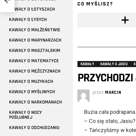
CO MYŚLISZ?
KAWAŁY O ŁOTYSZACH
KAWAŁY O ŁYSYCH
KAWAŁY O MAŁŻEŃSTWIE
KAWAŁY O MARYNARZACH
KAWAŁY O MASZTALSKIM
KAWAŁY O MATEMATYCE
KAWAŁY
KAWAŁY O JASIU
K
KAWAŁY O MĘŻCZYZNACH
PRZYCHODZI 
KAWAŁY O MUZYKACH
KAWAŁY O MYŚLIWYCH
przez
MARCIN
KAWAŁY O NARKOMANACH
Buzia cała podrapana.
KAWAŁY O NOCY
POŚLUBNEJ
– Co się stało, Jasi
KAWAŁY O ODCHUDZANIU
– Tańczyliśmy w kołec