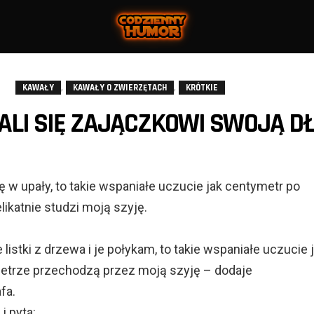
,
,
KAWAŁY
KAWAŁY O ZWIERZĘTACH
KRÓTKIE
LI SIĘ ZAJĄCZKOWI SWOJĄ D
 w upały, to takie wspaniałe uczucie jak centymetr po
ikatnie studzi moją szyję.
istki z drzewa i je połykam, to takie wspaniałe uczucie 
etrze przechodzą przez moją szyję – dodaje
fa.
i pyta: