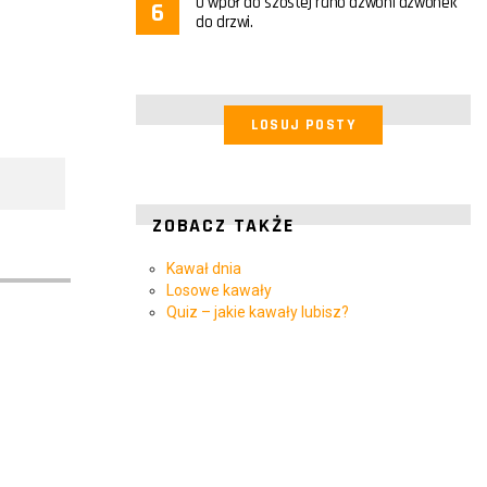
O wpół do szóstej rano dzwoni dzwonek
do drzwi.
LOSUJ POSTY
ZOBACZ TAKŻE
Kawał dnia
Losowe kawały
Quiz – jakie kawały lubisz?