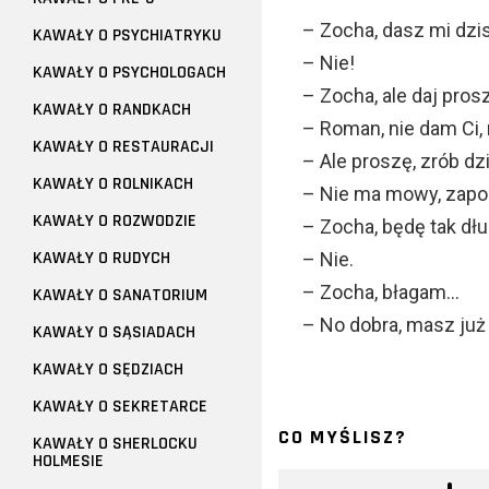
– Zocha, dasz mi dzis
KAWAŁY O PSYCHIATRYKU
– Nie!
KAWAŁY O PSYCHOLOGACH
– Zocha, ale daj pros
KAWAŁY O RANDKACH
– Roman, nie dam Ci,
KAWAŁY O RESTAURACJI
– Ale proszę, zrób dzi
KAWAŁY O ROLNIKACH
– Nie ma mowy, zapo
KAWAŁY O ROZWODZIE
– Zocha, będę tak dł
KAWAŁY O RUDYCH
– Nie.
– Zocha, błagam…
KAWAŁY O SANATORIUM
– No dobra, masz już
KAWAŁY O SĄSIADACH
KAWAŁY O SĘDZIACH
KAWAŁY O SEKRETARCE
CO MYŚLISZ?
KAWAŁY O SHERLOCKU
HOLMESIE