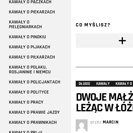
KAWAŁY O PĄCZKACH
KAWAŁY O PIEKARZACH
KAWAŁY O
CO MYŚLISZ?
PIELĘGNIARKACH
KAWAŁY O PINOKIU
KAWAŁY O PIJAKACH
KAWAŁY O PIŁKARZACH
KAWAŁY O POLAKU,
ROSJANINIE I NIEMCU
KAWAŁY O POLICJANTACH
DŁUGIE
KAWAŁY
KAWAŁY O
KAWAŁY O POLITYCE
DWOJE MAŁŻ
KAWAŁY O PRACY
LEŻĄC W ŁÓŻ
KAWAŁY O PRAWIE JAZDY
KAWAŁY O PRAWNIKACH
przez
MARCIN
KAWAŁY O PRL-U