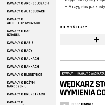
KAWAŁY O ARCHEOLOGACH
– A rzygałaś już kied
KAWAŁY O AUTOBUSACH
KAWAŁY O
AUTOSTOPOWICZACH
CO MYŚLISZ?
KAWAŁY O BABCI I
DZIADKU
KAWAŁY O BABIE
KAWAŁY O BACY
KAWAŁY O BAJKACH
KAWAŁY O BANKACH
KAWAŁY
KAWAŁY O WĘDKARZA
KAWAŁY O BLONDYNCE
WĘDKARZ ST
KAWAŁY O BOŻYM
NARODZENIU
WYMIENIA CO
KAWAŁY O BRUNETKACH
KAWAŁY O
przez
MARCIN