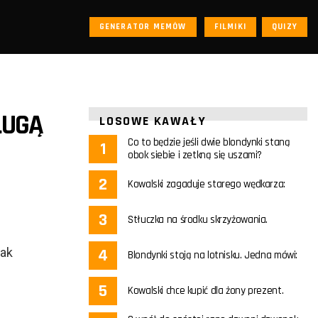
GENERATOR MEMÓW
FILMIKI
QUIZY
ŁUGĄ
LOSOWE KAWAŁY
Co to będzie jeśli dwie blondynki staną
obok siebie i zetkną się uszami?
Kowalski zagaduje starego wędkarza:
Stłuczka na środku skrzyżowania.
jak
Blondynki stoją na lotnisku. Jedna mówi:
Kowalski chce kupić dla żony prezent.