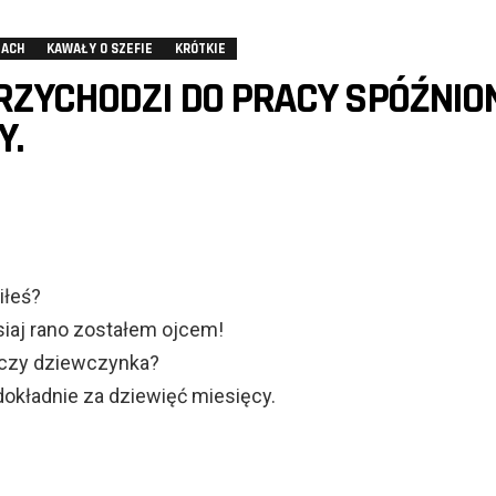
TACH
KAWAŁY O SZEFIE
KRÓTKIE
RZYCHODZI DO PRACY SPÓŹNIO
Y.
iłeś?
siaj rano zostałem ojcem!
c czy dziewczynka?
dokładnie za dziewięć miesięcy.