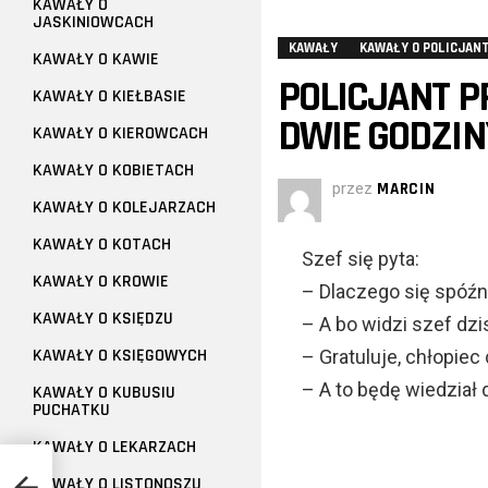
KAWAŁY O
JASKINIOWCACH
KAWAŁY
KAWAŁY O POLICJAN
KAWAŁY O KAWIE
POLICJANT P
KAWAŁY O KIEŁBASIE
DWIE GODZIN
KAWAŁY O KIEROWCACH
KAWAŁY O KOBIETACH
przez
MARCIN
KAWAŁY O KOLEJARZACH
KAWAŁY O KOTACH
Szef się pyta:
KAWAŁY O KROWIE
– Dlaczego się spóźn
KAWAŁY O KSIĘDZU
– A bo widzi szef dzi
KAWAŁY O KSIĘGOWYCH
– Gratuluje, chłopie
– A to będę wiedział 
KAWAŁY O KUBUSIU
PUCHATKU
KAWAŁY O LEKARZACH
KAWAŁY O LISTONOSZU