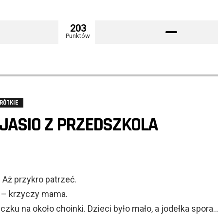
203
Punktów
RÓTKIE
JASIO Z PRZEDSZKOLA
 Aż przykro patrzeć.
u? – krzyczy mama.
zku na około choinki. Dzieci było mało, a jodełka spora