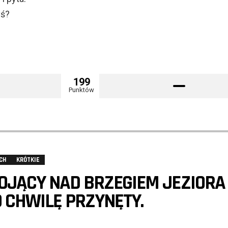
yś?
199
Punktów
CH
KRÓTKIE
OJĄCY NAD BRZEGIEM JEZIORA
 CHWILĘ PRZYNĘTY.