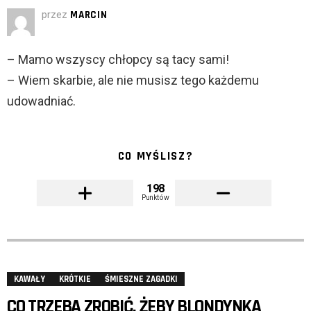
przez
MARCIN
– Mamo wszyscy chłopcy są tacy sami!
– Wiem skarbie, ale nie musisz tego każdemu
udowadniać.
CO MYŚLISZ?
198
Punktów
KAWAŁY
KRÓTKIE
ŚMIESZNE ZAGADKI
CO TRZEBA ZROBIĆ, ŻEBY BLONDYNKA