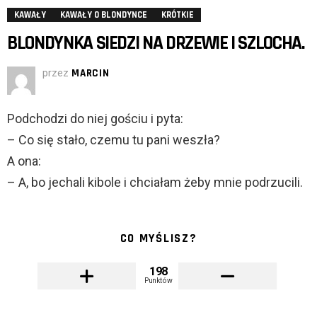
KAWAŁY
KAWAŁY O BLONDYNCE
KRÓTKIE
BLONDYNKA SIEDZI NA DRZEWIE I SZLOCHA.
przez
MARCIN
Podchodzi do niej gościu i pyta:
– Co się stało, czemu tu pani weszła?
A ona:
– A, bo jechali kibole i chciałam żeby mnie podrzucili.
CO MYŚLISZ?
198
Punktów