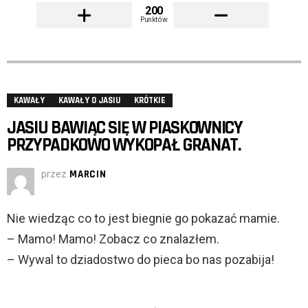
200
Punktów
KAWAŁY
KAWAŁY O JASIU
KRÓTKIE
JASIU BAWIĄC SIĘ W PIASKOWNICY
PRZYPADKOWO WYKOPAŁ GRANAT.
przez
MARCIN
Nie wiedząc co to jest biegnie go pokazać mamie.
– Mamo! Mamo! Zobacz co znalazłem.
– Wywal to dziadostwo do pieca bo nas pozabija!