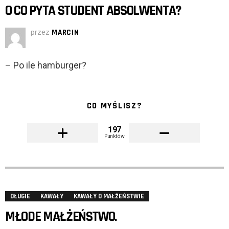
O CO PYTA STUDENT ABSOLWENTA?
przez
MARCIN
– Po ile hamburger?
CO MYŚLISZ?
197
Punktów
DŁUGIE
KAWAŁY
KAWAŁY O MAŁŻEŃSTWIE
MŁODE MAŁŻEŃSTWO.