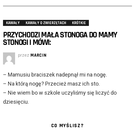
KAWAŁY
KAWAŁY O ZWIERZĘTACH
KRÓTKIE
PRZYCHODZI MAŁA STONOGA DO MAMY
STONOGI I MÓWI:
przez
MARCIN
– Mamusiu braciszek nadepnął mi na nogę.
– Na którą nogę? Przecież masz ich sto.
– Nie wiem bo w szkole uczyliśmy się liczyć do
dziesięciu.
CO MYŚLISZ?