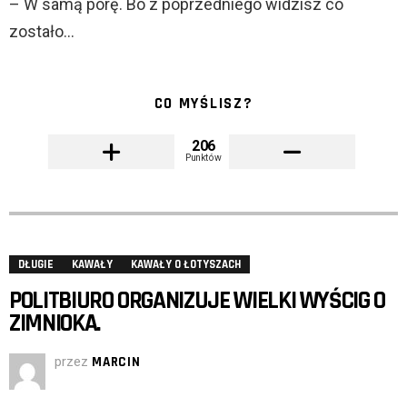
– W samą porę. Bo z poprzedniego widzisz co
zostało…
CO MYŚLISZ?
206
Punktów
DŁUGIE
KAWAŁY
KAWAŁY O ŁOTYSZACH
POLITBIURO ORGANIZUJE WIELKI WYŚCIG O
ZIMNIOKA.
przez
MARCIN