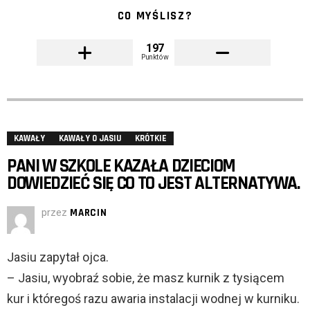
CO MYŚLISZ?
197
Punktów
KAWAŁY
KAWAŁY O JASIU
KRÓTKIE
PANI W SZKOLE KAZAŁA DZIECIOM
DOWIEDZIEĆ SIĘ CO TO JEST ALTERNATYWA.
przez
MARCIN
Jasiu zapytał ojca.
– Jasiu, wyobraź sobie, że masz kurnik z tysiącem
kur i któregoś razu awaria instalacji wodnej w kurniku.