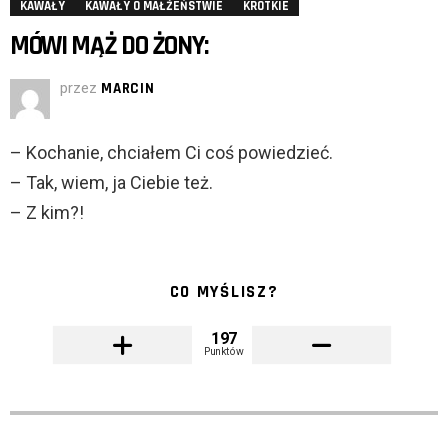
KAWAŁY
KAWAŁY O MAŁŻEŃSTWIE
KRÓTKIE
MÓWI MĄŻ DO ŻONY:
przez
MARCIN
– Kochanie, chciałem Ci coś powiedzieć.
– Tak, wiem, ja Ciebie też.
– Z kim?!
CO MYŚLISZ?
197
Punktów