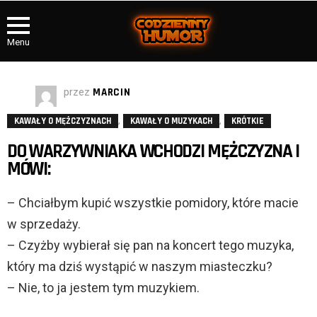
Menu
przez
MARCIN
,
,
KAWAŁY O MĘŻCZYZNACH
KAWAŁY O MUZYKACH
KRÓTKIE
DO WARZYWNIAKA WCHODZI MĘŻCZYZNA I
MÓWI:
– Chciałbym kupić wszystkie pomidory, które macie
w sprzedaży.
– Czyżby wybierał się pan na koncert tego muzyka,
który ma dziś wystąpić w naszym miasteczku?
– Nie, to ja jestem tym muzykiem.