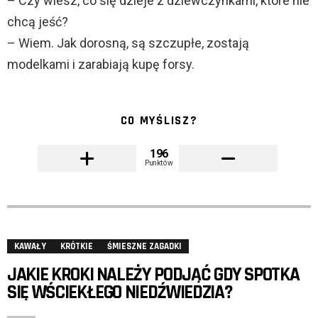
– Czy wiesz, co się dzieje z dziewczynkami, które nie
chcą jeść?
– Wiem. Jak dorosną, są szczupłe, zostają
modelkami i zarabiają kupę forsy.
CO MYŚLISZ?
196
Punktów
KAWAŁY
KRÓTKIE
ŚMIESZNE ZAGADKI
JAKIE KROKI NALEŻY PODJĄĆ GDY SPOTKA
SIĘ WŚCIEKŁEGO NIEDŹWIEDZIA?