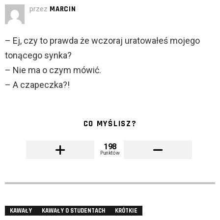
przez
MARCIN
– Ej, czy to prawda że wczoraj uratowałeś mojego
tonącego synka?
– Nie ma o czym mówić.
– A czapeczka?!
CO MYŚLISZ?
198
Punktów
KAWAŁY
KAWAŁY O STUDENTACH
KRÓTKIE