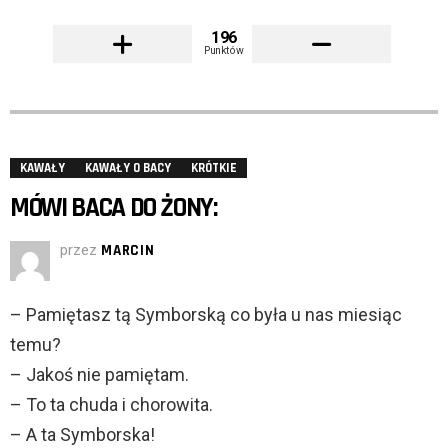
196
Punktów
KAWAŁY
KAWAŁY O BACY
KRÓTKIE
MÓWI BACA DO ŻONY:
przez
MARCIN
– Pamiętasz tą Symborską co była u nas miesiąc
temu?
– Jakoś nie pamiętam.
– To ta chuda i chorowita.
– A ta Symborska!