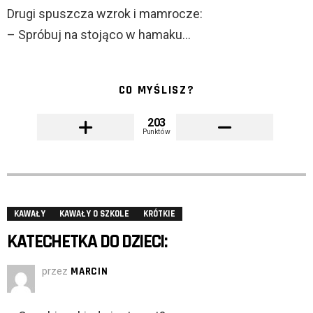
Drugi spuszcza wzrok i mamrocze:
– Spróbuj na stojąco w hamaku…
CO MYŚLISZ?
203
Punktów
KAWAŁY
KAWAŁY O SZKOLE
KRÓTKIE
KATECHETKA DO DZIECI:
przez
MARCIN