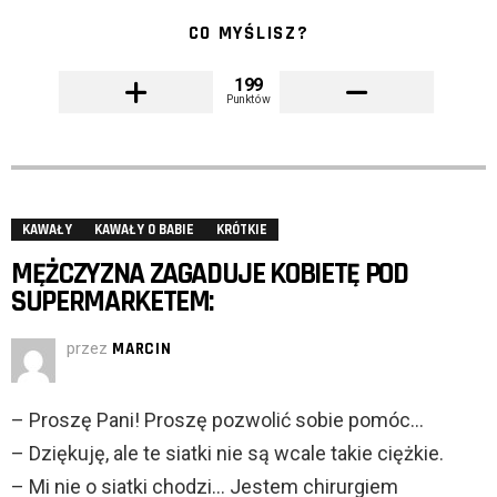
CO MYŚLISZ?
199
Punktów
KAWAŁY
KAWAŁY O BABIE
KRÓTKIE
MĘŻCZYZNA ZAGADUJE KOBIETĘ POD
SUPERMARKETEM:
przez
MARCIN
– Proszę Pani! Proszę pozwolić sobie pomóc…
– Dziękuję, ale te siatki nie są wcale takie ciężkie.
– Mi nie o siatki chodzi… Jestem chirurgiem