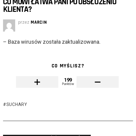
CO MÓWI ŁATWA PANI PO OBSŁUŻENIU
KLIENTA?
przez
MARCIN
– Baza wirusów została zaktualizowana.
CO MYŚLISZ?
199
Punktów
SUCHARY