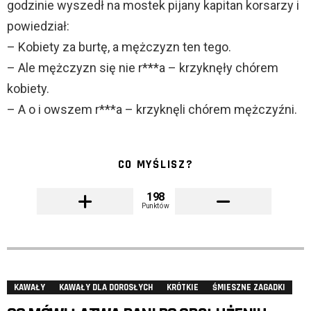
godzinie wyszedł na mostek pijany kapitan korsarzy i
powiedział:
– Kobiety za burtę, a mężczyzn ten tego.
– Ale mężczyzn się nie r***a – krzyknęły chórem
kobiety.
– A o i owszem r***a – krzyknęli chórem mężczyźni.
CO MYŚLISZ?
198
Punktów
KAWAŁY
KAWAŁY DLA DOROSŁYCH
KRÓTKIE
ŚMIESZNE ZAGADKI