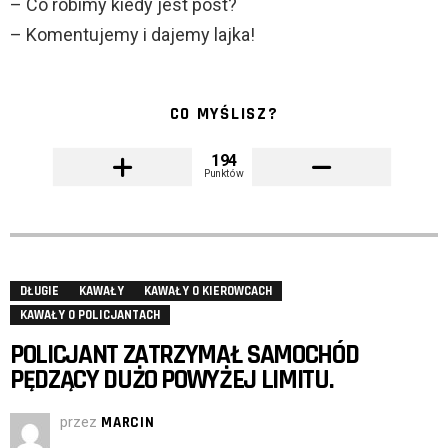
– Co robimy kiedy jest post?
– Komentujemy i dajemy lajka!
CO MYŚLISZ?
194
Punktów
DŁUGIE
KAWAŁY
KAWAŁY O KIEROWCACH
KAWAŁY O POLICJANTACH
POLICJANT ZATRZYMAŁ SAMOCHÓD
PĘDZĄCY DUŻO POWYŻEJ LIMITU.
przez
MARCIN