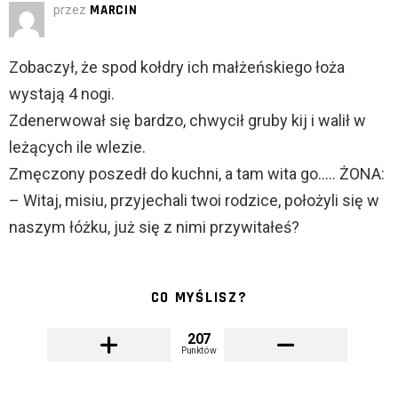
przez
MARCIN
Zobaczył, że spod kołdry ich małżeńskiego łoża
wystają 4 nogi.
Zdenerwował się bardzo, chwycił gruby kij i walił w
leżących ile wlezie.
Zmęczony poszedł do kuchni, a tam wita go….. ŻONA:
– Witaj, misiu, przyjechali twoi rodzice, położyli się w
naszym łóżku, już się z nimi przywitałeś?
CO MYŚLISZ?
207
Punktów