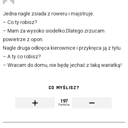
Jedna nagle zsiada z roweru i majstruje.
– Co ty robisz?
– Mam za wysoko siodełko.Dlatego zrzucam
powietrze z opon.
Nagle druga odkręca kierownice i przykręca ją z tyłu.
– A ty co robisz?
– Wracam do domu, nie będę jechać z taką wariatką!
CO MYŚLISZ?
197
Punktów