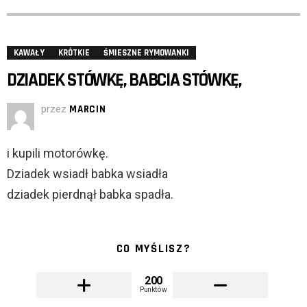
KAWAŁY
KRÓTKIE
ŚMIESZNE RYMOWANKI
DZIADEK STÓWKĘ, BABCIA STÓWKĘ,
przez
MARCIN
i kupili motorówkę.
Dziadek wsiadł babka wsiadła
dziadek pierdnął babka spadła.
CO MYŚLISZ?
200
Punktów