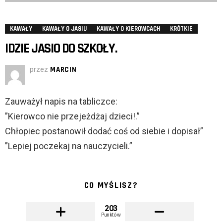
KAWAŁY
KAWAŁY O JASIU
KAWAŁY O KIEROWCACH
KRÓTKIE
IDZIE JASIO DO SZKOŁY.
przez
MARCIN
Zauważył napis na tabliczce:
”Kierowco nie przejeżdżaj dzieci!.”
Chłopiec postanowił dodać coś od siebie i dopisał”
”Lepiej poczekaj na nauczycieli.”
CO MYŚLISZ?
203
Punktów