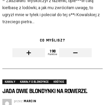
– Zadziałało. Wyskoczył z łazienki, opie***lił całą
kiełbasę z lodówki, a jak mu zwróciłam uwagę, to
ugryzł mnie w tyłek i poleciał do tej s**i Kowalskiej z
trzeciego pietra…
CO MYŚLISZ?
198
Punktów
KAWAŁY
KAWAŁY O BLONDYNCE
KRÓTKIE
JADA DWIE BLONDYNKI NA ROWERZE.
przez
MARCIN