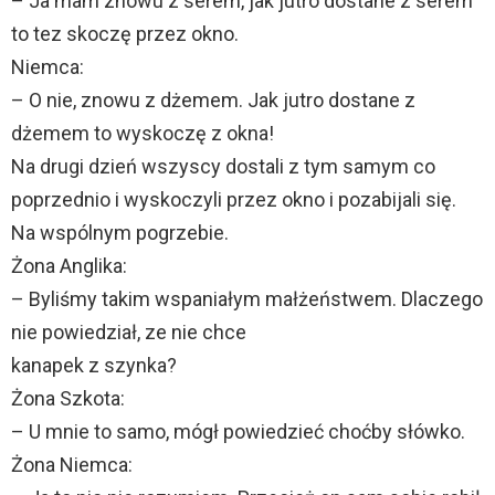
– Ja mam znowu z serem, jak jutro dostane z serem
to tez skoczę przez okno.
Niemca:
– O nie, znowu z dżemem. Jak jutro dostane z
dżemem to wyskoczę z okna!
Na drugi dzień wszyscy dostali z tym samym co
poprzednio i wyskoczyli przez okno i pozabijali się.
Na wspólnym pogrzebie.
Żona Anglika:
– Byliśmy takim wspaniałym małżeństwem. Dlaczego
nie powiedział, ze nie chce
kanapek z szynka?
Żona Szkota:
– U mnie to samo, mógł powiedzieć choćby słówko.
Żona Niemca: