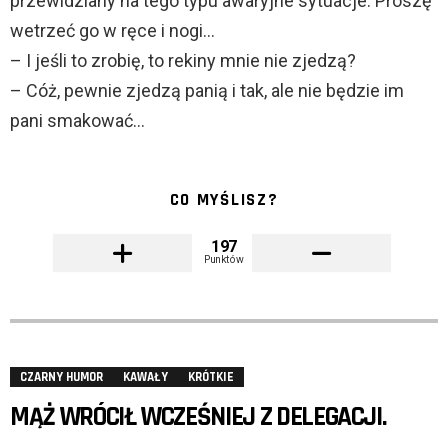
przewidziany na tego typu awaryjne sytuacje. Proszę
wetrzeć go w ręce i nogi…
– I jeśli to zrobię, to rekiny mnie nie zjedzą?
– Cóż, pewnie zjedzą panią i tak, ale nie będzie im
pani smakować…
CO MYŚLISZ?
197
Punktów
CZARNY HUMOR
KAWAŁY
KRÓTKIE
MĄŻ WRÓCIŁ WCZEŚNIEJ Z DELEGACJI.