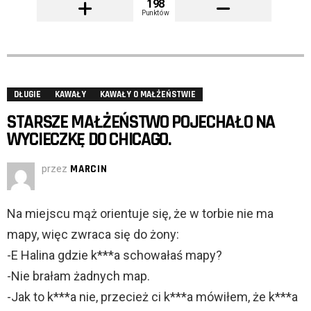
198
Punktów
DŁUGIE
KAWAŁY
KAWAŁY O MAŁŻEŃSTWIE
STARSZE MAŁŻEŃSTWO POJECHAŁO NA
WYCIECZKĘ DO CHICAGO.
przez
MARCIN
Na miejscu mąż orientuje się, że w torbie nie ma
mapy, więc zwraca się do żony:
-E Halina gdzie k***a schowałaś mapy?
-Nie brałam żadnych map.
-Jak to k***a nie, przecież ci k***a mówiłem, że k***a