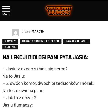
Menu
przez
MARCIN
,
,
,
KAWAŁY
KAWAŁY O CHEMII I BIOLOGII
KAWAŁY O JASIU
KRÓTKIE
NA LEKCJI BIOLOGI PANI PYTA JASIA:
– Jasiu z czego składa się serce?
Na to Jasiu:
– Z dwóch komor, dwóch przedsionków i nóżek.
Na to zdziwiona pani:
– Jak to z nóżek?
Jasiu tłumaczy: