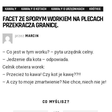
KAWAŁY
KAWAŁY O KOTACH
KAWAŁY O URZĘDNIKACH
KRÓTKIE
FACET ZE SPORYM WORKIEM NA PLECACH
PRZEKRACZA GRANICĘ.
przez
MARCIN
– Co jest w tym worku? – pyta urzędnik celny.
– Jedzenie dla kota – odpowiada.
Celnik otwiera worek:
– Przecież to kawa! Czy kot je kawę??!!
– A czy to moje zmartwienie? Nie chce, niech nie je!
CO MYŚLISZ?