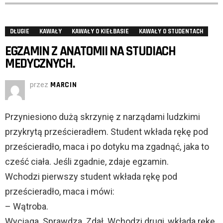
DŁUGIE
KAWAŁY
KAWAŁY O KIEŁBASIE
KAWAŁY O STUDENTACH
EGZAMIN Z ANATOMII NA STUDIACH
MEDYCZNYCH.
przez
MARCIN
Przyniesiono dużą skrzynię z narządami ludzkimi
przykrytą prześcieradłem. Student wkłada rękę pod
prześcieradło, maca i po dotyku ma zgadnąć, jaka to
cześć ciała. Jeśli zgadnie, zdaje egzamin.
Wchodzi pierwszy student wkłada rękę pod
prześcieradło, maca i mówi:
– Wątroba.
Wyciąga. Sprawdza. Zdał. Wchodzi drugi, wkłada rękę,