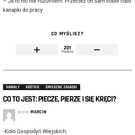
– Ja to nic nie rozumiem. Przecież on sam sobie robił
kanapki do pracy.
CO MYŚLISZ?
201
Punktów
KAWAŁY
KRÓTKIE
ŚMIESZNE ZAGADKI
CO TO JEST: PIECZE, PIERZE I SIĘ KRĘCI?
przez
MARCIN
-Koło Gospodyń Wiejskich.