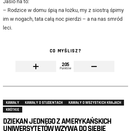
Jasio na to:
– Rodzice w domu śpią na łożku, my z siostrą śpimy
im w nogach, tata całą noc pierdzi – a na nas smród
leci.
CO MYŚLISZ?
205
Punktów
KAWAŁY
KAWAŁY O STUDENTACH
KAWAŁY O WSZYSTKICH KRAJACH
KRÓTKIE
DZIEKAN JEDNEGO Z AMERYKAŃSKICH
UNIWERSYTETÓW WZYWA DO SIEBIE