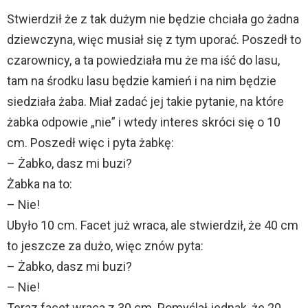
Stwierdził że z tak dużym nie będzie chciała go żadna
dziewczyna, więc musiał się z tym uporać. Poszedł to
czarownicy, a ta powiedziała mu że ma iść do lasu,
tam na środku lasu będzie kamień i na nim będzie
siedziała żaba. Miał zadać jej takie pytanie, na które
żabka odpowie „nie” i wtedy interes skróci się o 10
cm. Poszedł więc i pyta żabkę:
– Żabko, dasz mi buzi?
Żabka na to:
– Nie!
Ubyło 10 cm. Facet już wraca, ale stwierdził, że 40 cm
to jeszcze za dużo, więc znów pyta:
– Żabko, dasz mi buzi?
– Nie!
Teraz facet wraca z 30 cm. Pomyślał jednak, że 20