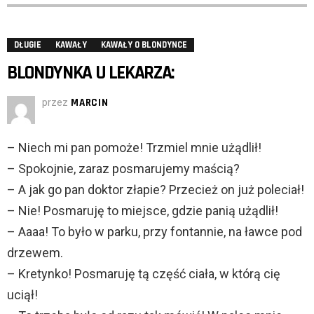
DŁUGIE
KAWAŁY
KAWAŁY O BLONDYNCE
BLONDYNKA U LEKARZA:
przez
MARCIN
– Niech mi pan pomoże! Trzmiel mnie użądlił!
– Spokojnie, zaraz posmarujemy maścią?
– A jak go pan doktor złapie? Przecież on już poleciał!
– Nie! Posmaruję to miejsce, gdzie panią użądlił!
– Aaaa! To było w parku, przy fontannie, na ławce pod
drzewem.
– Kretynko! Posmaruję tą część ciała, w którą cię
uciął!