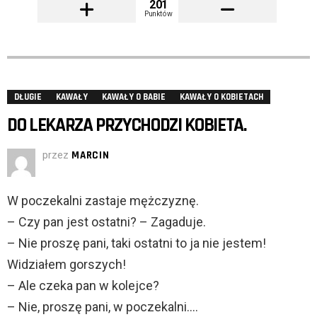
201
Punktów
DŁUGIE
KAWAŁY
KAWAŁY O BABIE
KAWAŁY O KOBIETACH
DO LEKARZA PRZYCHODZI KOBIETA.
przez
MARCIN
W poczekalni zastaje mężczyznę.
– Czy pan jest ostatni? – Zagaduje.
– Nie proszę pani, taki ostatni to ja nie jestem!
Widziałem gorszych!
– Ale czeka pan w kolejce?
– Nie, proszę pani, w poczekalni….