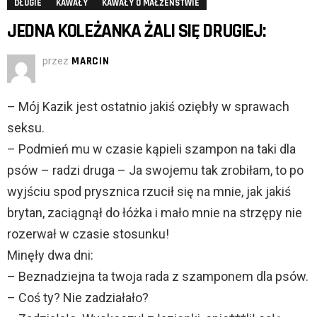
DŁUGIE
KAWAŁY
KAWAŁY O MAŁŻEŃSTWIE
JEDNA KOLEŻANKA ŻALI SIĘ DRUGIEJ:
przez
MARCIN
– Mój Kazik jest ostatnio jakiś oziębły w sprawach
seksu.
– Podmień mu w czasie kąpieli szampon na taki dla
psów – radzi druga – Ja swojemu tak zrobiłam, to po
wyjściu spod prysznica rzucił się na mnie, jak jakiś
brytan, zaciągnął do łóżka i mało mnie na strzępy nie
rozerwał w czasie stosunku!
Minęły dwa dni:
– Beznadziejna ta twoja rada z szamponem dla psów.
– Coś ty? Nie zadziałało?