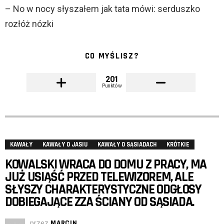
– No w nocy słyszałem jak tata mówi: serduszko
rozłóż nózki
CO MYŚLISZ?
201
Punktów
KAWAŁY
KAWAŁY O JASIU
KAWAŁY O SĄSIADACH
KRÓTKIE
KOWALSKI WRACA DO DOMU Z PRACY, MA
JUŻ USIĄŚĆ PRZED TELEWIZOREM, ALE
SŁYSZY CHARAKTERYSTYCZNE ODGŁOSY
DOBIEGAJĄCE ZZA ŚCIANY OD SĄSIADA.
przez
MARCIN