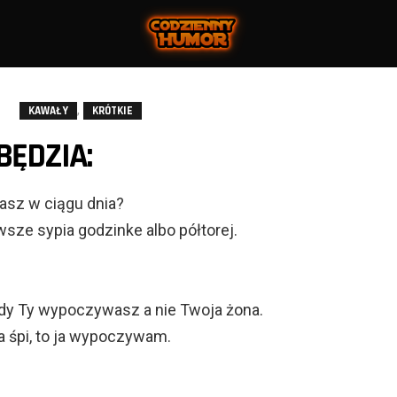
,
KAWAŁY
KRÓTKIE
BĘDZIA:
asz w ciągu dnia?
sze sypia godzinke albo półtorej.
iedy Ty wypoczywasz a nie Twoja żona.
a śpi, to ja wypoczywam.