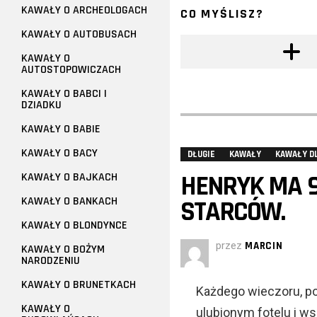
KAWAŁY O ARCHEOLOGACH
CO MYŚLISZ?
KAWAŁY O AUTOBUSACH
KAWAŁY O
AUTOSTOPOWICZACH
KAWAŁY O BABCI I
DZIADKU
KAWAŁY O BABIE
KAWAŁY O BACY
DŁUGIE
KAWAŁY
KAWAŁY D
HENRYK MA 9
KAWAŁY O BAJKACH
KAWAŁY O BANKACH
STARCÓW.
KAWAŁY O BLONDYNCE
przez
MARCIN
KAWAŁY O BOŻYM
NARODZENIU
KAWAŁY O BRUNETKACH
Każdego wieczoru, po
KAWAŁY O
ulubionym fotelu i w