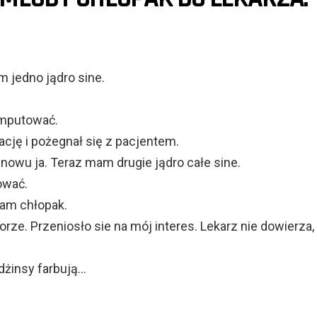
m jedno jądro sine.
amputować.
cję i pożegnał się z pacjentem.
znowu ja. Teraz mam drugie jądro całe sine.
ować.
sam chłopak.
orze. Przeniosło sie na mój interes. Lekarz nie dowierza,
 dżinsy farbują…