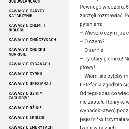
BUDOWLAŃCACH
Pewnego wieczoru, 87-
KAWAŁY O CARYCY
zaczęli rozmawiać. Po
KATARZYNIE
pytaniem:
KAWAŁY O CHEMII I
BIOLOGII
– Wiesz o czym już 
KAWAŁY O CHIŃCZYKACH
– O czym?
KAWAŁY O CHUCKU
– O se**ie.
NORRISIE
– Ty stary pierniku! 
KAWAŁY O CYGANACH
głowy!
KAWAŁY O CYRKU
– Wiem, ale byłoby m
KAWAŁY O DRESIARZU
I Stefania zgodziła s
Od tego czas co wiec
KAWAŁY O DZIKIM
ZACHODZIE
nie zastała Henryka
KAWAŁY O DŻINIE
wypadek łatwo) poczę
KAWAŁY O EKOLOGII
jego fi**ka trzymała w
KAWAŁY O EMERYTACH
łzami w oczach: