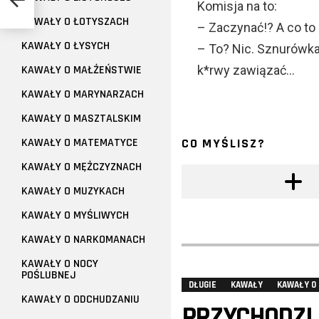
Komisja na to:
KAWAŁY O ŁOTYSZACH
– Zaczynać!? A co to 
KAWAŁY O ŁYSYCH
– To? Nic. Sznurówka 
KAWAŁY O MAŁŻEŃSTWIE
k*rwy zawiązać…
KAWAŁY O MARYNARZACH
KAWAŁY O MASZTALSKIM
KAWAŁY O MATEMATYCE
CO MYŚLISZ?
KAWAŁY O MĘŻCZYZNACH
KAWAŁY O MUZYKACH
KAWAŁY O MYŚLIWYCH
KAWAŁY O NARKOMANACH
KAWAŁY O NOCY
POŚLUBNEJ
DŁUGIE
KAWAŁY
KAWAŁY O
KAWAŁY O ODCHUDZANIU
PRZYCHODZI 