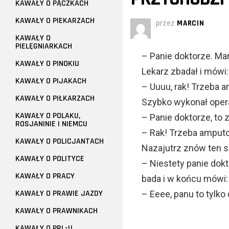
KAWAŁY O PĄCZKACH
KAWAŁY O PIEKARZACH
przez
MARCIN
KAWAŁY O
PIELĘGNIARKACH
– Panie doktorze. Ma
KAWAŁY O PINOKIU
Lekarz zbadał i mówi:
KAWAŁY O PIJAKACH
– Uuuu, rak! Trzeba 
KAWAŁY O PIŁKARZACH
Szybko wykonał opera
KAWAŁY O POLAKU,
– Panie doktorze, to 
ROSJANINIE I NIEMCU
– Rak! Trzeba amput
KAWAŁY O POLICJANTACH
Nazajutrz znów ten 
KAWAŁY O POLITYCE
– Niestety panie dokt
KAWAŁY O PRACY
bada i w końcu mówi:
KAWAŁY O PRAWIE JAZDY
– Eeee, panu to tylko
KAWAŁY O PRAWNIKACH
KAWAŁY O PRL-U