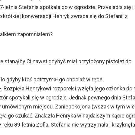
letnia Stefania spotkała go w ogrodzie. Przysiadła się i
 krótkiej konwersacji Henryk zwraca się do Stefanii z
całkiem zapomniałem?
Nie stanąłby Ci nawet gdybyś miał przyłożony pistolet do
iło gdyby ktoś potrzymał go chociaż w ręce.
ię. Rozpięła Henrykowi rozporek i wzięła jego członka do r
zór spotykali się w ogrodzie. Jednak pewnego dnia Stefa
 w umówionym miejscu. Zaniepokojona (wszak w tym wie
ła go szukać. Znalazła Henryka w najdalszym kącie ogr
 ręku 89-letnia Zofia. Stefania nie wytrzymała i krzyknęł