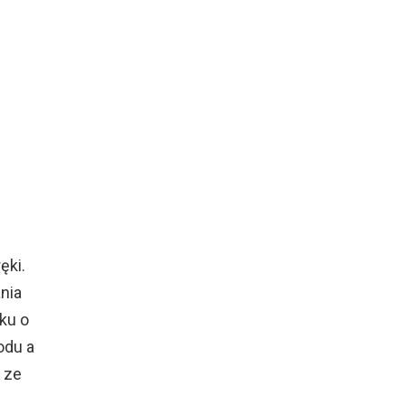
ęki.
nia
ku o
odu a
a ze