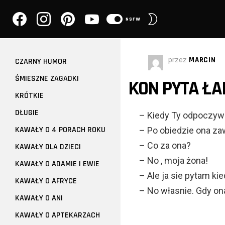
facebook
instagram
pinterest
youtube
PRZEŁĄCZ
NSFW
SKÓRKĘ
przez
MARCIN
CZARNY HUMOR
ŚMIESZNE ZAGADKI
KON PYTA ŁA
KRÓTKIE
DŁUGIE
– Kiedy Ty odpoczyw
KAWAŁY O 4 PORACH ROKU
– Po obiedzie ona zaw
– Co za ona?
KAWAŁY DLA DZIECI
– No , moja żona!
KAWAŁY O ADAMIE I EWIE
– Ale ja sie pytam k
KAWAŁY O AFRYCE
– No własnie. Gdy on
KAWAŁY O ANI
KAWAŁY O APTEKARZACH