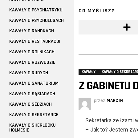
KAWAŁY O PSYCHIATRYKU
CO MYŚLISZ?
KAWAŁY O PSYCHOLOGACH
KAWAŁY O RANDKACH
KAWAŁY O RESTAURACJI
KAWAŁY O ROLNIKACH
KAWAŁY O ROZWODZIE
KAWAŁY
KAWAŁY O SEKRETAR
KAWAŁY O RUDYCH
Z GABINETU 
KAWAŁY O SANATORIUM
KAWAŁY O SĄSIADACH
przez
MARCIN
KAWAŁY O SĘDZIACH
KAWAŁY O SEKRETARCE
Sekretarka ze łzami 
KAWAŁY O SHERLOCKU
– Jak to? Jestem zw
HOLMESIE