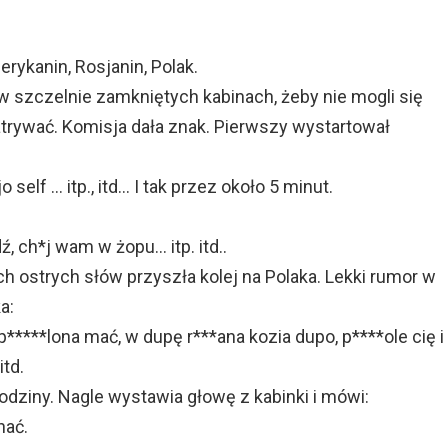
erykanin, Rosjanin, Polak.
w szczelnie zamkniętych kabinach, żeby nie mogli się
trywać. Komisja dała znak. Pierwszy wystartował
o self … itp., itd… I tak przez około 5 minut.
ź, ch*j wam w żopu… itp. itd..
h ostrych słów przyszła kolej na Polaka. Lekki rumor w
a:
*****lona mać, w dupę r***ana kozia dupo, p****ole cię i
itd.
godziny. Nagle wystawia głowę z kabinki i mówi:
nać.