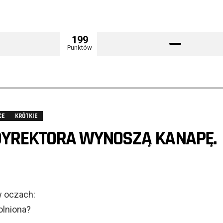
199
Punktów
CE
KRÓTKIE
DYREKTORA WYNOSZĄ KANAPĘ.
w oczach:
olniona?