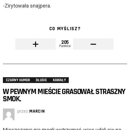
-Zirytowała snajpera.
CO MYŚLISZ?
205
Punktów
CZARNY HUMOR
DŁUGIE
KAWAŁY
W PEWNYM MIEŚCIE GRASOWAŁ STRASZNY
SMOK.
przez
MARCIN
Mieszczanie nie mogli wytrzymać, więc udali się po