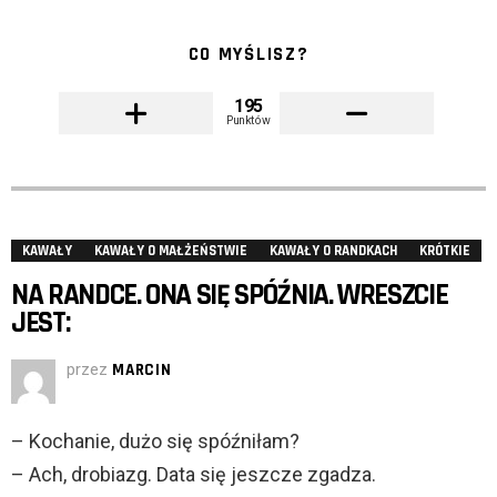
CO MYŚLISZ?
195
Punktów
KAWAŁY
KAWAŁY O MAŁŻEŃSTWIE
KAWAŁY O RANDKACH
KRÓTKIE
NA RANDCE. ONA SIĘ SPÓŹNIA. WRESZCIE
JEST:
przez
MARCIN
– Kochanie, dużo się spóźniłam?
– Ach, drobiazg. Data się jeszcze zgadza.