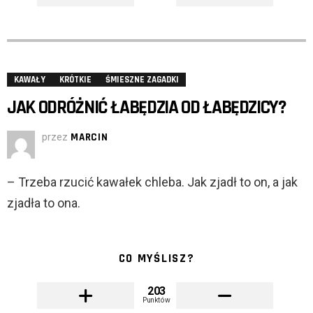
KAWAŁY
KRÓTKIE
ŚMIESZNE ZAGADKI
JAK ODRÓŻNIĆ ŁABĘDZIA OD ŁABĘDZICY?
przez
MARCIN
– Trzeba rzucić kawałek chleba. Jak zjadł to on, a jak
zjadła to ona.
CO MYŚLISZ?
203
Punktów