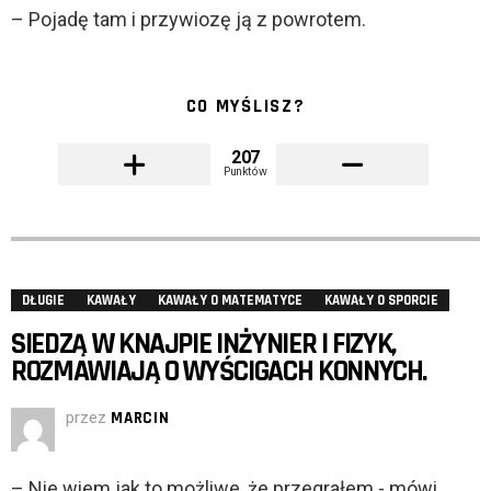
– Pojadę tam i przywiozę ją z powrotem.
CO MYŚLISZ?
207
Punktów
DŁUGIE
KAWAŁY
KAWAŁY O MATEMATYCE
KAWAŁY O SPORCIE
SIEDZĄ W KNAJPIE INŻYNIER I FIZYK,
ROZMAWIAJĄ O WYŚCIGACH KONNYCH.
przez
MARCIN
– Nie wiem jak to możliwe, że przegrałem.- mówi