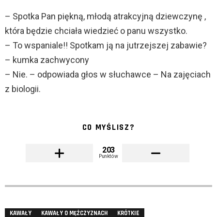
– Spotka Pan piękną, młodą atrakcyjną dziewczynę ,
która będzie chciała wiedzieć o panu wszystko.
– To wspaniale!! Spotkam ją na jutrzejszej zabawie?
– kumka zachwycony
– Nie. – odpowiada głos w słuchawce – Na zajęciach
z biologii.
CO MYŚLISZ?
203
Punktów
KAWAŁY
KAWAŁY O MĘŻCZYZNACH
KRÓTKIE