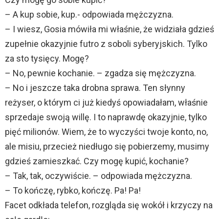
– A kup sobie, kup.- odpowiada mężczyzna.
– I wiesz, Gosia mówiła mi właśnie, że widziała gdzieś
zupełnie okazyjnie futro z soboli syberyjskich. Tylko
za sto tysięcy. Mogę?
– No, pewnie kochanie. – zgadza się mężczyzna.
– No i jeszcze taka drobna sprawa. Ten słynny
reżyser, o którym ci już kiedyś opowiadałam, właśnie
sprzedaje swoją willę. I to naprawdę okazyjnie, tylko
pięć milionów. Wiem, że to wyczyści twoje konto, no,
ale misiu, przecież niedługo się pobierzemy, musimy
gdzieś zamieszkać. Czy mogę kupić, kochanie?
– Tak, tak, oczywiście. – odpowiada mężczyzna.
– To kończę, rybko, kończę. Pa! Pa!
Facet odkłada telefon, rozgląda się wokół i krzyczy na