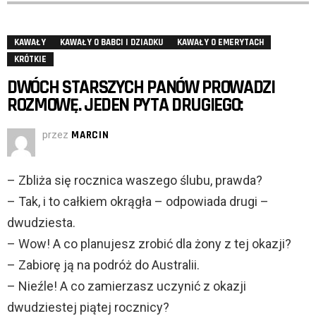
KAWAŁY
KAWAŁY O BABCI I DZIADKU
KAWAŁY O EMERYTACH
KRÓTKIE
DWÓCH STARSZYCH PANÓW PROWADZI
ROZMOWĘ. JEDEN PYTA DRUGIEGO:
przez
MARCIN
– Zbliża się rocznica waszego ślubu, prawda?
– Tak, i to całkiem okrągła – odpowiada drugi –
dwudziesta.
– Wow! A co planujesz zrobić dla żony z tej okazji?
– Zabiorę ją na podróż do Australii.
– Nieźle! A co zamierzasz uczynić z okazji
dwudziestej piątej rocznicy?