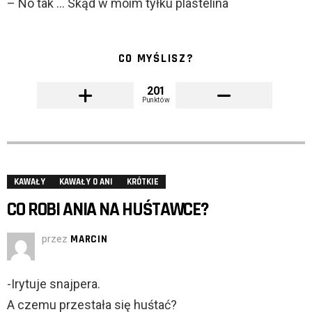
– No tak … Skąd w moim tyłku plastelina
CO MYŚLISZ?
201
Punktów
KAWAŁY
KAWAŁY O ANI
KRÓTKIE
CO ROBI ANIA NA HUŚTAWCE?
przez
MARCIN
-Irytuje snajpera.
A czemu przestała się huśtać?