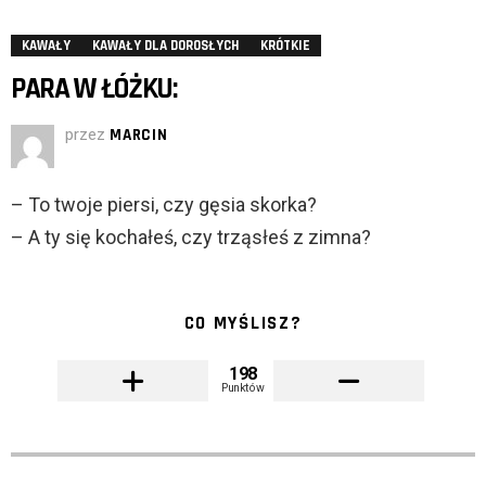
KAWAŁY
KAWAŁY DLA DOROSŁYCH
KRÓTKIE
PARA W ŁÓŻKU:
przez
MARCIN
– To twoje piersi, czy gęsia skorka?
– A ty się kochałeś, czy trząsłeś z zimna?
CO MYŚLISZ?
198
Punktów