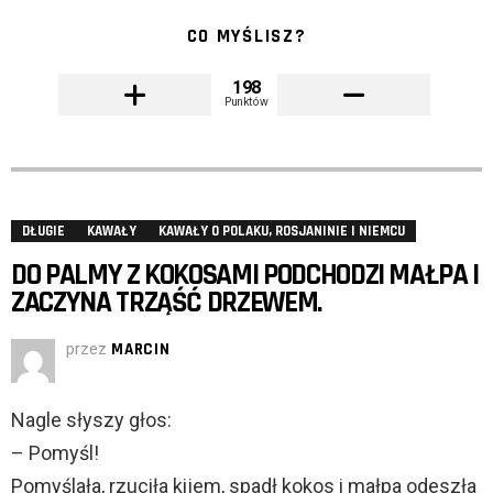
CO MYŚLISZ?
198
Punktów
DŁUGIE
KAWAŁY
KAWAŁY O POLAKU, ROSJANINIE I NIEMCU
DO PALMY Z KOKOSAMI PODCHODZI MAŁPA I
ZACZYNA TRZĄŚĆ DRZEWEM.
przez
MARCIN
Nagle słyszy głos:
– Pomyśl!
Pomyślała, rzuciła kijem, spadł kokos i małpa odeszła