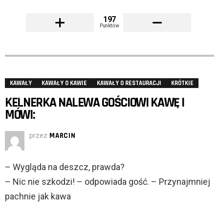
197
Punktów
KAWAŁY
KAWAŁY O KAWIE
KAWAŁY O RESTAURACJI
KRÓTKIE
KELNERKA NALEWA GOŚCIOWI KAWĘ I
MÓWI:
przez
MARCIN
– Wygląda na deszcz, prawda?
– Nic nie szkodzi! – odpowiada gość. – Przynajmniej
pachnie jak kawa