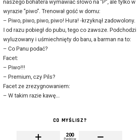
naszego bohatera wymawiać słowo na ”P”, ale tylko w
wyrazie ”piwo”. Trenował gość w domu:
– Piwo, piwo, piwo, piwo! Hura! -krzyknął zadowolony.
I od razu pobiegł do pubu, tego co zawsze. Podchodzi
wyluzowany i uśmiechnięty do baru, a barman na to:
– Co Panu podać?
Facet:
– Piwo!!!
– Premium, czy Pils?
Facet ze zrezygnowaniem:
– W takim razie kawę…
CO MYŚLISZ?
200
Punktów