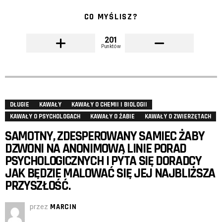
CO MYŚLISZ?
201
Punktów
DŁUGIE
KAWAŁY
KAWAŁY O CHEMII I BIOLOGII
KAWAŁY O PSYCHOLOGACH
KAWAŁY O ŻABIE
KAWAŁY O ZWIERZĘTACH
SAMOTNY, ZDESPEROWANY SAMIEC ŻABY
DZWONI NA ANONIMOWĄ LINIE PORAD
PSYCHOLOGICZNYCH I PYTA SIĘ DORADCY
JAK BĘDZIE MALOWAĆ SIĘ JEJ NAJBLIŻSZA
PRZYSZŁOŚĆ.
przez
MARCIN