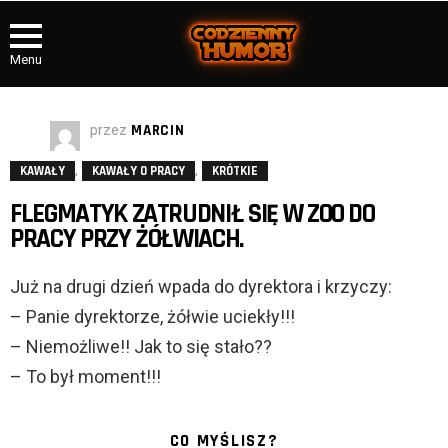
Menu
przez
MARCIN
,
,
KAWAŁY
KAWAŁY O PRACY
KRÓTKIE
FLEGMATYK ZATRUDNIŁ SIĘ W ZOO DO
PRACY PRZY ŻÓŁWIACH.
Już na drugi dzień wpada do dyrektora i krzyczy:
– Panie dyrektorze, żółwie uciekły!!!
– Niemożliwe!! Jak to się stało??
– To był moment!!!
CO MYŚLISZ?